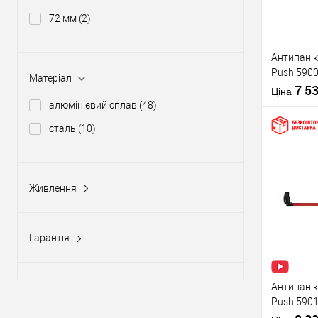
72 мм
(2)
Виробник
Антипанік
Push 5900
Тип товару
Матеріал
штангою 
7 5
Ціна
алюмінієвий сплав
(48)
сталь
(10)
Купити
Живлення
Матеріал д
12-24V DC, 12-20V AC
(5)
Країна вир
У о
Статус (гур
Гарантія
1 рік
(10)
Виробник
2 роки
(58)
Антипанік
Push 5901
Тип товару
язичком з