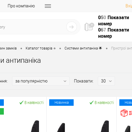
Про компанію
Вхі
0
5
0
Показати
номер
0
6
7
Показати
номер
•
•
•
зин замків
Каталог товарів ⭐
Системи антипаніка 🌟
Пристрої ант
и антипаніка
ння:
Показати:
В наявності
В наявності
Новинка
Нов