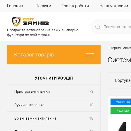
Головна
Послуги
Графік роботи
Наші магазини
Продаж та встановлення замків і дверної
фурнітури по всій Україні
Інтернет мага
Каталог товарів
Систем
УТОЧНИТИ РОЗДІЛ
Сортува
Пристрої антипаніки
73
Новинка
Ручки антипаніка
18
Радимо
Врізні замки антипаніка
18