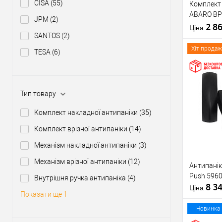
CISA
(55)
Комплект 
Тип товару
ABARO BP
JPM
(2)
1000 мм ч
2 8
Матеріал д
Ціна
ручкою
SANTOS
(2)
Країна вир
Міжосьова
Хіт продаж
TESA
(6)
відстань
Купити
Тип товару
Комплект накладної антипаніки
(35)
У о
Комплект врізної антипаніки
(14)
Механізм накладної антипаніки
(3)
Виробник
Механізм врізної антипаніки
(12)
Антипанік
Тип товару
Push 5960
Внутрішня ручка антипаніка
(4)
8 3
Матеріал д
Ціна
Показати ще 1
Країна вир
Статус (гур
Новинка