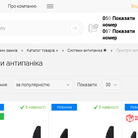
Про компанію
Вхі
0
5
0
Показати
номер
0
6
7
Показати
номер
•
•
•
зин замків
Каталог товарів ⭐
Системи антипаніка 🌟
Пристрої ант
и антипаніка
ння:
Показати:
В наявності
В наявності
Новинка
Нов