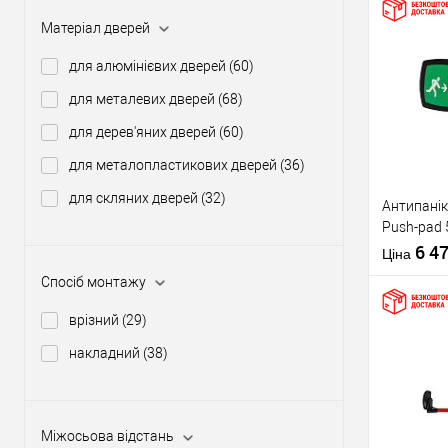
Матеріал дверей
Купити
для алюмінієвих дверей
(60)
для металевих дверей
(68)
У о
для дерев'яних дверей
(60)
для металопластикових дверей
(36)
Виробник
для скляних дверей
(32)
Антипанік
Тип товару
Push-pad 
язичком
6 4
Ціна
Спосіб монтажу
врізний
(29)
накладний
(38)
Матеріал д
Купити
Країна вир
Статус (гур
Міжосьова відстань
У о