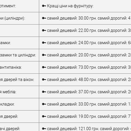
Комплект
Внутрішня ручка
ртимент:
🔑 Кращі ціни на фурнітуру:
накладної
Тип товару
антипаніка
антипаніки
для металевих
и (циліндри):
🔑 самий дешевий: 30.00 грн. самий дорогий: 4
для алюмінієвих
дверей
/
для
дверей
/
для
дерев'яних дверей
🔑 самий дешевий: 22.00 грн. самий дорогий: 3
металевих дверей
/
для алюмінієвих
/
для дерев'яних
Матеріал дверей
дверей
амки:
🔑 самий дешевий: 24.00 грн. самий дорогий: 6
дверей
/
для
Країна виробник
Італія
металопластикових
Робоча
замки та циліндри:
🔑 самий дешевий: 20.00 грн. самий дорогий: 2
дверей
/
для
температура
-10 +55°C
верей
скляних дверей
антипаніка:
🔑 самий дешевий: 73.00 грн. самий дорогий: 3
обник
Італія
т)
2Очікується
я дверей та вікон:
🔑 самий дешевий: 48.00 грн. самий дорогий: 2
я меблів:
🔑 самий дешевий: 37.00 грн. самий дорогий: 2
кладки:
🔑 самий дешевий: 33.00 грн. самий дорогий: 1
я дверей:
🔑 самий дешевий: 19.00 грн. самий дорогий: 7
чі дверей:
🔑 самий дешевий: 121.00 грн. самий дорогий: 