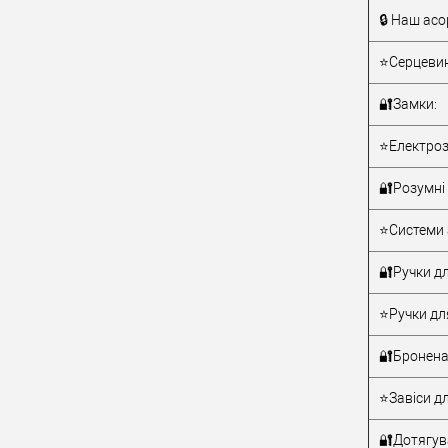
🔒 Наш асо
Тип товару
⭐Серцевин
🔐Замки:
⭐Електроз
🔐Розумні 
Матеріал д
⭐Системи 
Країна вир
Статус (гур
🔐Ручки дл
⭐Ручки дл
🔐Бронена
⭐Завіси дл
🔐Дотягува