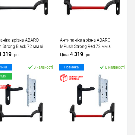
аніка врізна ABARO
Антипаніка врізна ABARO
 Strong Black 72 мм зі
МPush Strong Red 72 мм зі
ою 1000 мм чорна
4 319
штангою 1000 мм червона
4 319
Ціна
грн.
грн.
В наявності
В наявності
инка
Новинка
имо
У кошик
У кошик
упити в 1 клік
До
Купити в 1 клік
До
порівняння
порівняння
У обране
У обране
ник
ABARO
Виробник
ABARO
Механізм врізної
Механізм врізної