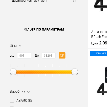
Додаткові комплектуючі
34
ФІЛЬТР ПО ПАРАМЕТРАМ
Антипанік
BPush Eco
штангою 
2 0
Ціна
Ціна
Новинка
від
До
OK
Купити
У о
Виробник
Виробник
ABARO
(8)