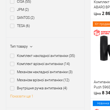
CISA
(55)
Комплект 
Тип товару
ABARO BP
JPM
(2)
1000 мм ч
2 8
Матеріал д
Ціна
ручкою
SANTOS
(2)
Країна вир
Міжосьова
Хіт продаж
TESA
(6)
відстань
Купити
Тип товару
Комплект накладної антипаніки
(35)
У о
Комплект врізної антипаніки
(14)
Механізм накладної антипаніки
(3)
Виробник
Механізм врізної антипаніки
(12)
Антипанік
Тип товару
Push 5960
Внутрішня ручка антипаніка
(4)
8 3
Матеріал д
Ціна
Показати ще 1
Країна вир
Статус (гур
Новинка