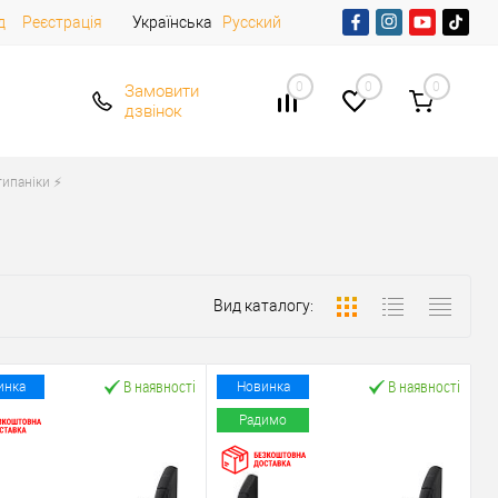
д
Реєстрація
Українська
Русский
0
0
0
Замовити
дзвінок
ипаніки ⚡️
Вид каталогу:
В наявності
В наявності
инка
Новинка
Радимо