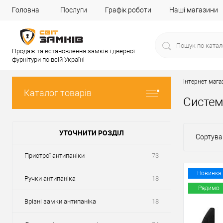
Головна
Послуги
Графік роботи
Наші магазини
Продаж та встановлення замків і дверної
фурнітури по всій Україні
Інтернет мага
Каталог товарів
Систем
УТОЧНИТИ РОЗДІЛ
Сортува
Пристрої антипаніки
73
Новинка
Ручки антипаніка
18
Радимо
Врізні замки антипаніка
18