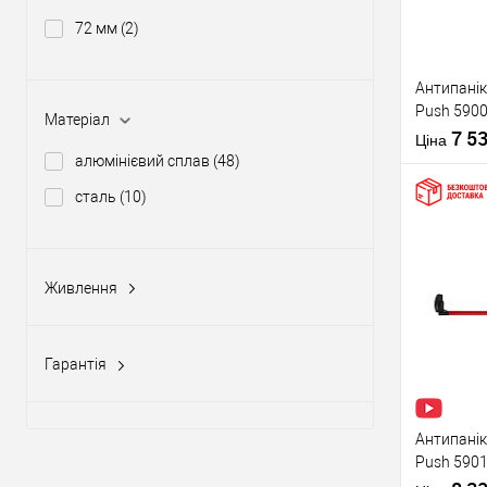
72 мм
(2)
Виробник
Антипанік
Push 5900
Тип товару
Матеріал
штангою 
7 5
Ціна
алюмінієвий сплав
(48)
сталь
(10)
Купити
Живлення
Матеріал д
12-24V DC, 12-20V AC
(5)
Країна вир
У о
Статус (гур
Гарантія
1 рік
(10)
Виробник
2 роки
(58)
Антипанік
Push 5901
Тип товару
язичком з