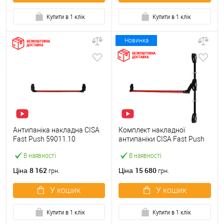
Купити в 1 клік
Купити в 1 клік
Новинка
Антипаніка накладна CISA
Комплект накладної
Fast Push 59011.10
антипаніки CISA Fast Push
модульна з язичком зі
59011.10 1200 мм 2/3-
В наявності
В наявності
штангою 900 мм червона
точковий вбік червона
8 162
15 680
Ціна
Ціна
грн.
грн.
У кошик
У кошик
Купити в 1 клік
Купити в 1 клік