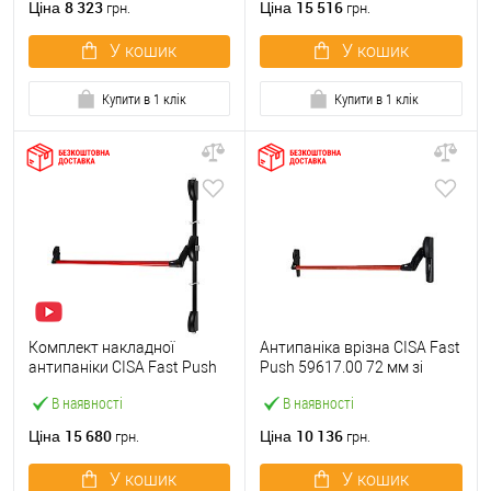
8 323
15 516
Ціна
Ціна
грн.
грн.
У кошик
У кошик
Купити в 1 клік
Купити в 1 клік
Комплект накладної
Антипаніка врізна CISA Fast
антипаніки CISA Fast Push
Push 59617.00 72 мм зі
59011.10 1200 мм 2/3-
штангою 1200 мм червона
В наявності
В наявності
точковий вверх-вниз
червона
15 680
10 136
Ціна
Ціна
грн.
грн.
У кошик
У кошик