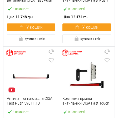
антипаніки CISA Fast Push
антипаніки CISA Fast Push
59607.10 1200 мм червона
59617.10 72мм 1200 мм
В наявності
В наявності
із замком та ручкою
червоний із замком та
ручкою
11 748
12 474
Ціна
Ціна
грн.
грн.
У кошик
У кошик
Купити в 1 клік
Купити в 1 клік
Антипаніка накладна CISA
Комплект врізної
Fast Push 59011.10
антипаніки CISA Fast Touch
модульна з язичком зі
59711.00 1200 мм червона
В наявності
В наявності
штангою 1200 мм червона
із замком та ручкою