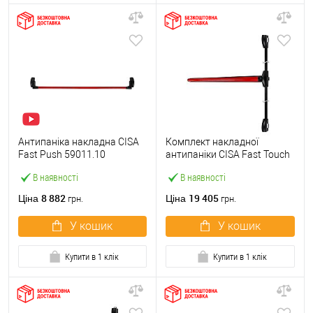
Антипаніка накладна CISA
Комплект накладної
Fast Push 59011.10
антипаніки CISA Fast Touch
модульна з язичком зі
59811.10 1200 мм 2/3-
В наявності
В наявності
штангою 1500 мм червона
точковий вбік червона
8 882
19 405
Ціна
Ціна
грн.
грн.
У кошик
У кошик
Купити в 1 клік
Купити в 1 клік