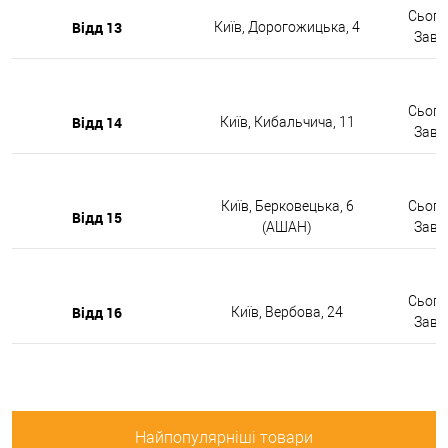
Сьогод
Відд 13
Київ, Дорогожицька, 4
Завтр
Сьогод
Відд 14
Київ, Кибальчича, 11
Завтр
Київ, Берковецька, 6
Сьогод
Відд 15
(АШАН)
Завтр
Сьогод
Відд 16
Київ, Вербова, 24
Завтр
Найпопулярніші товари