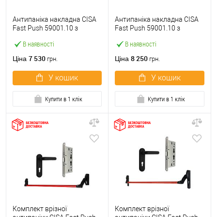
Антипаніка накладна CISA
Антипаніка накладна CISA
Fast Push 59001.10 з
Fast Push 59001.10 з
язичком зі штангою 900 мм
язичком зі штангою 1500
В наявності
В наявності
червона
мм червона
7 530
8 250
Ціна
Ціна
грн.
грн.
У кошик
У кошик
Купити в 1 клік
Купити в 1 клік
Комплект врізної
Комплект врізної