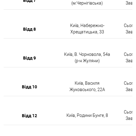
Відд 7
(м.Чернігівська)
Завтр
Київ, Набережно-
Сьогод
Відд 8
Хрещатицька, 33
Завтр
Київ, В. Чорновола, 54а
Сьогод
Відд 9
(р-н Жуляни)
Завтр
Київ, Василя
Сьогод
Відд 10
Жуковського, 22А
Завтр
Сьогод
Відд 12
Київ, Родини Бунге, 8
Завтр