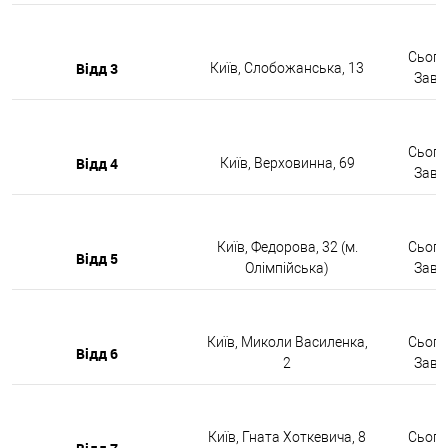
Сьогод
Відд 3
Київ, Слобожанська, 13
Завтр
Сьогод
Відд 4
Київ, Верховинна, 69
Завтр
Київ, Федорова, 32 (м.
Сьогод
Відд 5
Олімпійська)
Завтр
Київ, Миколи Василенка,
Сьогод
Відд 6
2
Завтр
Київ, Гната Хоткевича, 8
Сьогод