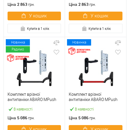
ручкою
2 863
2 863
Ціна
Ціна
грн.
грн.
У кошик
У кошик
Купити в 1 клік
Купити в 1 клік
Новинка
Новинка
Радимо
Комплект врізної
Комплект врізної
антипаніки ABARO МPush
антипаніки ABARO МPush
Strong Black 72мм 1000 мм
Strong Red 72мм 1000 мм
В наявності
В наявності
чорний із замком та ручкою
червоний із замком та
ручкою
5 086
5 086
Ціна
Ціна
грн.
грн.
У кошик
У кошик