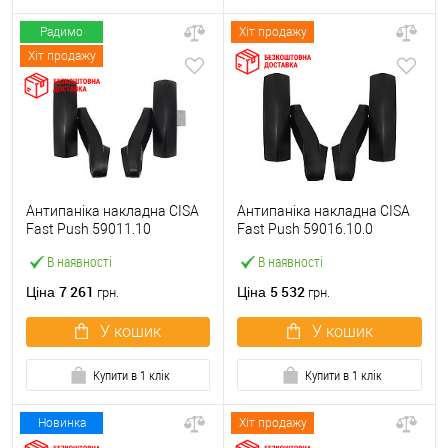
Радимо
Хіт продажу
Хіт продажу
Антипаніка накладна CISA
Антипаніка накладна CISA
Fast Push 59011.10
Fast Push 59016.10.0
модульна з язичком без
модульна без язичка без
В наявності
В наявності
штанги
штанги
7 261
5 532
Ціна
Ціна
грн.
грн.
У кошик
У кошик
Купити в 1 клік
Купити в 1 клік
Новинка
Хіт продажу