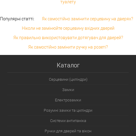
туалету
Популярні статті:
Як самостійно замінити серцевину на дверях?
Ніколи не замінюйте серцевину вхідних дверей
Як правильно використовувати дотягувач для дверей?
Як самостійно замінити ручку на розеті?
Каталог
Серцевини (циліндри)
Замки
Електрозамки
Розумні замки та циліндри
Системи антипаніка
Ручки для дверей та вікон