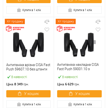
Купити в 1 клік
Купити в 1 клік
Хіт продажу
Хіт продажу
Антипаніка накладна CISA
Антипаніка врізна CISA Fast
Fast Push 59001.10 з
Push 59607.10 без штанги
язичком без штанги
В наявності
В наявності
8 349
6 629
Ціна
Ціна
грн.
грн.
У кошик
У кошик
Купити в 1 клік
Купити в 1 клік