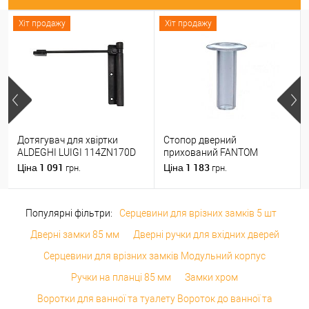
Хіт продажу
Хіт продажу
Дотягувач для хвіртки
Стопор дверний
ALDEGHI LUIGI 114ZN170D
прихований FANTOM
правий ZN чорний цинк
PREMIUM магнітний
1 091
1 183
Ціна
Ціна
грн.
грн.
прозорий
Популярні фільтри:
Серцевини для врізних замків 5 шт
Дверні замки 85 мм
Дверні ручки для вхідних дверей
Серцевини для врізних замків Модульний корпус
Ручки на планці 85 мм
Замки хром
Воротки для ванної та туалету Вороток до ванної та