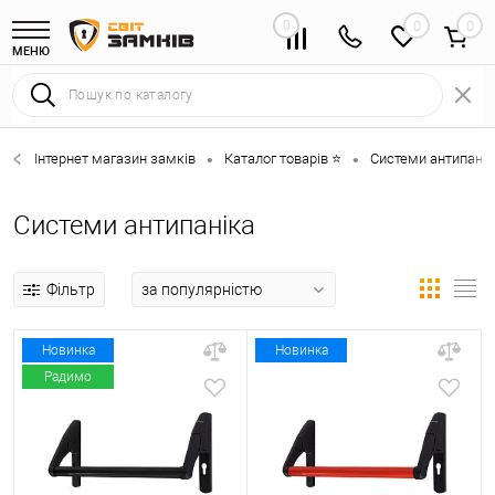
0
0
МЕНЮ
Інтернет магазин замків
Каталог товарів ⭐
Системи антипанік
•
•
Системи антипаніка
Фільтр
Новинка
Новинка
Радимо