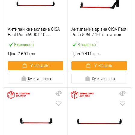
Антипаніка накладна CISA
Антипаніка врізна CISA Fast
Fast Push 59001.10 з
Push 59607.10 зі штангою
язичком зі штангою 1200
1200 мм червона
В наявності
В наявності
мм червона
7 691
9 411
Ціна
Ціна
грн.
грн.
У кошик
У кошик
Купити в 1 клік
Купити в 1 клік