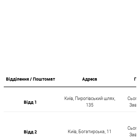
Відділення / Поштомат
Адреса
Гр
Київ, Пирогівський шлях,
Сьогод
Відд 1
135
Завтр
Сьогод
Відд 2
Київ, Богатирська, 11
Завтр