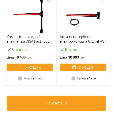
Комплект накладної
Антипаніка врізна
антипаніки CISA Fast Touch
електромоторна CISA eFAST
59811.10 1200 мм 2/3-
59751.00 1200 мм червона
В наявності
В наявності
точковий вверх-вниз
червона
19 405
30 903
Ціна
Ціна
грн.
грн.
У кошик
У кошик
Купити в 1 клік
Купити в 1 клік
Показати ще