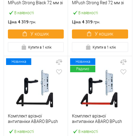
МPush Strong Black 72 мм зі
МPush Strong Red 72 мм зі
штангою 1000 мм чорна
штангою 1000 мм червона
В наявності
В наявності
4 319
4 319
Ціна
Ціна
грн.
грн.
У кошик
У кошик
Купити в 1 клік
Купити в 1 клік
Новинка
Новинка
Радимо
Комплект врізної
Комплект врізної
антипаніки ABARO BPush
антипаніки ABARO BPush
Eco Black 72мм 1000 мм
Eco Red 72мм 1000 мм
В наявності
В наявності
чорний із замком та ручкою
червоний із замком та