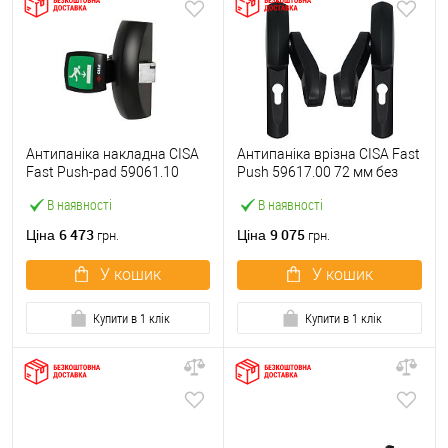
Антипаніка накладна CISA
Антипаніка врізна CISA Fast
Fast Push-pad 59061.10
Push 59617.00 72 мм без
модульна з язичком
штанги
В наявності
В наявності
6 473
9 075
Ціна
Ціна
грн.
грн.
У кошик
У кошик
Купити в 1 клік
Купити в 1 клік