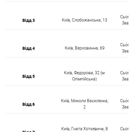
Сьогод
Відд 3
Київ, Слобожанська, 13
Завтр
Сьогод
Відд 4
Київ, Верховинна, 69
Завтр
Київ, Федорова, 32 (м.
Сьогод
Відд 5
Олімпійська)
Завтр
Київ, Миколи Василенка,
Сьогод
Відд 6
2
Завтр
Київ, Гната Хоткевича, 8
Сьогод