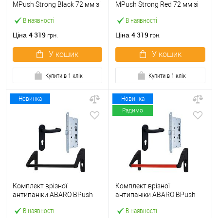
МPush Strong Black 72 мм зі
МPush Strong Red 72 мм зі
штангою 1000 мм чорна
штангою 1000 мм червона
В наявності
В наявності
4 319
4 319
Ціна
Ціна
грн.
грн.
У кошик
У кошик
Купити в 1 клік
Купити в 1 клік
Новинка
Новинка
Радимо
Комплект врізної
Комплект врізної
антипаніки ABARO BPush
антипаніки ABARO BPush
Eco Black 72мм 1000 мм
Eco Red 72мм 1000 мм
В наявності
В наявності
чорний із замком та ручкою
червоний із замком та