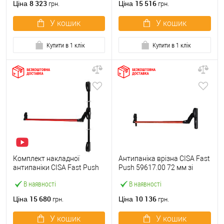
8 323
15 516
Ціна
Ціна
грн.
грн.
У кошик
У кошик
Купити в 1 клік
Купити в 1 клік
Комплект накладної
Антипаніка врізна CISA Fast
антипаніки CISA Fast Push
Push 59617.00 72 мм зі
59011.10 1200 мм 2/3-
штангою 1200 мм червона
В наявності
В наявності
точковий вверх-вниз
червона
15 680
10 136
Ціна
Ціна
грн.
грн.
У кошик
У кошик