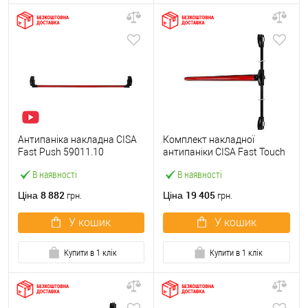
Антипаніка накладна CISA
Комплект накладної
Fast Push 59011.10
антипаніки CISA Fast Touch
модульна з язичком зі
59811.10 1200 мм 2/3-
В наявності
В наявності
штангою 1500 мм червона
точковий вбік червона
8 882
19 405
Ціна
Ціна
грн.
грн.
У кошик
У кошик
Купити в 1 клік
Купити в 1 клік