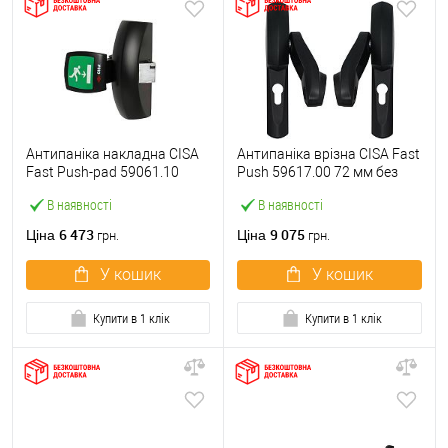
Антипаніка накладна CISA
Антипаніка врізна CISA Fast
Fast Push-pad 59061.10
Push 59617.00 72 мм без
модульна з язичком
штанги
В наявності
В наявності
6 473
9 075
Ціна
Ціна
грн.
грн.
У кошик
У кошик
Купити в 1 клік
Купити в 1 клік