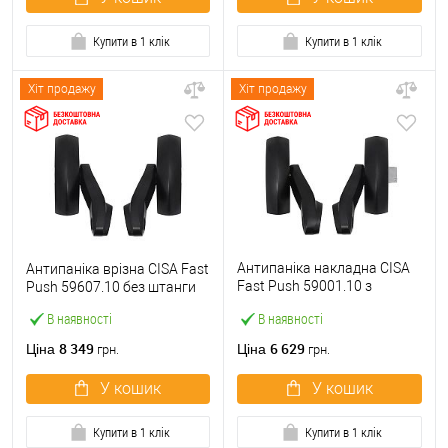
Купити в 1 клік
Купити в 1 клік
Хіт продажу
Хіт продажу
Антипаніка накладна CISA
Антипаніка врізна CISA Fast
Fast Push 59001.10 з
Push 59607.10 без штанги
язичком без штанги
В наявності
В наявності
8 349
6 629
Ціна
Ціна
грн.
грн.
У кошик
У кошик
Купити в 1 клік
Купити в 1 клік