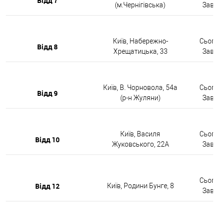
Відд 7
(м.Чернігівська)
Завтр
Київ, Набережно-
Сьогод
Відд 8
Хрещатицька, 33
Завтр
Київ, В. Чорновола, 54а
Сьогод
Відд 9
(р-н Жуляни)
Завтр
Київ, Василя
Сьогод
Відд 10
Жуковського, 22А
Завтр
Сьогод
Відд 12
Київ, Родини Бунге, 8
Завтр