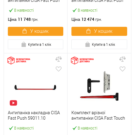
антипаніки CISA Fast Push
антипаніки CISA Fast Push
59607.10 1200 мм червона
59617.10 72мм 1200 мм
В наявності
В наявності
із замком та ручкою
червоний із замком та
ручкою
11 748
12 474
Ціна
Ціна
грн.
грн.
У кошик
У кошик
Купити в 1 клік
Купити в 1 клік
Антипаніка накладна CISA
Комплект врізної
Fast Push 59011.10
антипаніки CISA Fast Touch
модульна з язичком зі
59711.00 1200 мм червона
В наявності
В наявності
штангою 1200 мм червона
із замком та ручкою