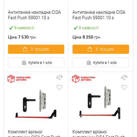
Антипаніка накладна CISA
Антипаніка накладна CISA
Fast Push 59001.10 з
Fast Push 59001.10 з
язичком зі штангою 900 мм
язичком зі штангою 1500
В наявності
В наявності
червона
мм червона
7 530
8 250
Ціна
Ціна
грн.
грн.
У кошик
У кошик
Купити в 1 клік
Купити в 1 клік
Комплект врізної
Комплект врізної