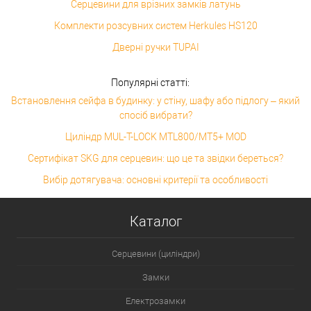
Серцевини для врізних замків латунь
Комплекти розсувних систем Herkules HS120
Дверні ручки TUPAI
Популярні статті:
Встановлення сейфа в будинку: у стіну, шафу або підлогу – який
спосіб вибрати?
Циліндр MUL-T-LOCK MTL800/MT5+ MOD
Сертифікат SKG для серцевин: що це та звідки береться?
Вибір дотягувача: основні критерії та особливості
Каталог
Серцевини (циліндри)
Замки
Електрозамки