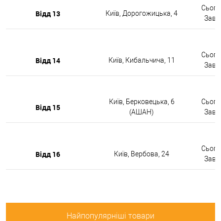
Сьогод
Відд 13
Київ, Дорогожицька, 4
Завтр
Сьогод
Відд 14
Київ, Кибальчича, 11
Завтр
Київ, Берковецька, 6
Сьогод
Відд 15
(АШАН)
Завтр
Сьогод
Відд 16
Київ, Вербова, 24
Завтр
Найпопулярніші товари