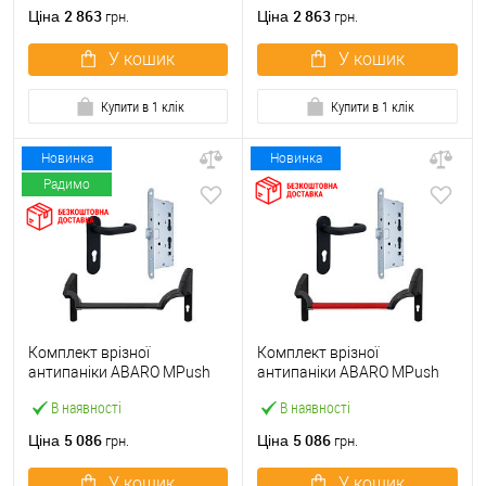
ручкою
2 863
2 863
Ціна
Ціна
грн.
грн.
У кошик
У кошик
Купити в 1 клік
Купити в 1 клік
Новинка
Новинка
Радимо
Комплект врізної
Комплект врізної
антипаніки ABARO МPush
антипаніки ABARO МPush
Strong Black 72мм 1000 мм
Strong Red 72мм 1000 мм
В наявності
В наявності
чорний із замком та ручкою
червоний із замком та
ручкою
5 086
5 086
Ціна
Ціна
грн.
грн.
У кошик
У кошик