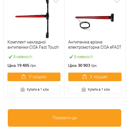
Комплект накладної
Антипаніка врізна
антипаніки CISA Fast Touch
електромоторна CISA eFAST
59811.10 1200 мм 2/3-
59751.00 1200 мм червона
В наявності
В наявності
точковий вверх-вниз
червона
19 405
30 903
Ціна
Ціна
грн.
грн.
У кошик
У кошик
Купити в 1 клік
Купити в 1 клік
Показати ще