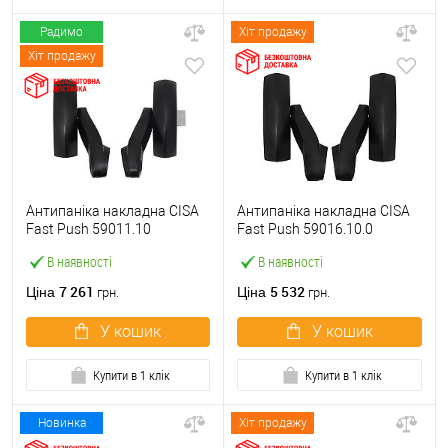
Радимо
Хіт продажу
Хіт продажу
Антипаніка накладна CISA
Антипаніка накладна CISA
Fast Push 59011.10
Fast Push 59016.10.0
модульна з язичком без
модульна без язичка без
В наявності
В наявності
штанги
штанги
7 261
5 532
Ціна
Ціна
грн.
грн.
У кошик
У кошик
Купити в 1 клік
Купити в 1 клік
Новинка
Хіт продажу