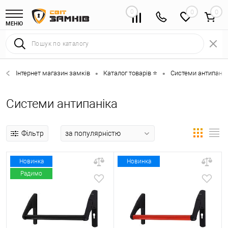
0
0
МЕНЮ
Інтернет магазин замків
Каталог товарів ⭐
Системи антипанік
•
•
Системи антипаніка
Фільтр
Новинка
Новинка
Радимо