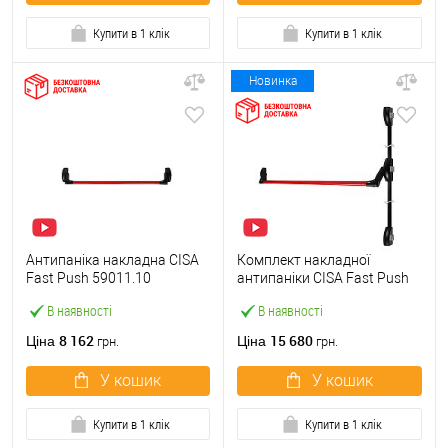
Купити в 1 клік
Купити в 1 клік
Новинка
Антипаніка накладна CISA
Комплект накладної
Fast Push 59011.10
антипаніки CISA Fast Push
модульна з язичком зі
59011.10 1200 мм 2/3-
В наявності
В наявності
штангою 900 мм червона
точковий вбік червона
8 162
15 680
Ціна
Ціна
грн.
грн.
У кошик
У кошик
Купити в 1 клік
Купити в 1 клік