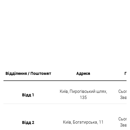
Відділення / Поштомат
Адреса
Гр
Київ, Пирогівський шлях,
Сьогод
Відд 1
135
Завтр
Сьогод
Відд 2
Київ, Богатирська, 11
Завтр