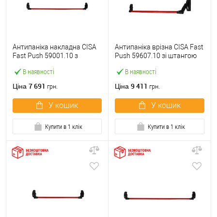
Антипаніка накладна CISA
Антипаніка врізна CISA Fast
Fast Push 59001.10 з
Push 59607.10 зі штангою
язичком зі штангою 1200
1200 мм червона
В наявності
В наявності
мм червона
7 691
9 411
Ціна
Ціна
грн.
грн.
У кошик
У кошик
Купити в 1 клік
Купити в 1 клік