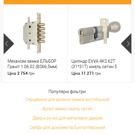
Механізм замка ЕЛЬБОР
Циліндр EVVA 4KS 62T
Граніт 1.06.02 (BS66,5мм)
(31*31T) нікель сатин 5
(н)
ключів
2 754
11 271
Ціна
Ціна
грн.
грн.
Популярні фільтри:
Серцевини для врізних замків англійський
Врізні замки нікель сатин
Дверні ручки для металевих дверей
Сейфи для документів Бухгалтерський