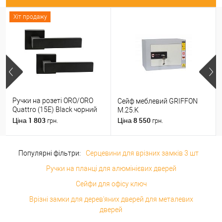
Хіт продажу
Ручки на розеті ORO/ORO
Сейф меблевий GRIFFON
Quattro (15E) Black чорний
M.25.K
матовий
1 803
8 550
Ціна
Ціна
грн.
грн.
Популярні фільтри:
Серцевини для врізних замків 3 шт
Ручки на планці для алюмінієвих дверей
Сейфи для офісу ключ
Врізні замки для дерев'яних дверей для металевих
дверей