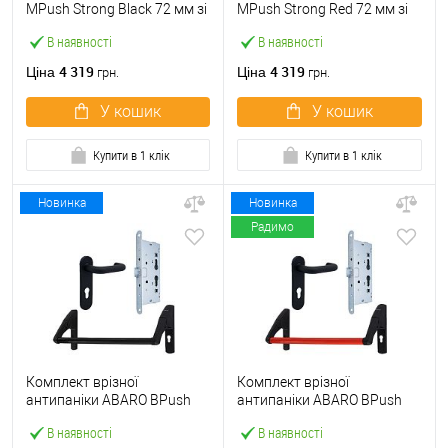
МPush Strong Black 72 мм зі
МPush Strong Red 72 мм зі
штангою 1000 мм чорна
штангою 1000 мм червона
В наявності
В наявності
4 319
4 319
Ціна
Ціна
грн.
грн.
У кошик
У кошик
Купити в 1 клік
Купити в 1 клік
Новинка
Новинка
Радимо
Комплект врізної
Комплект врізної
антипаніки ABARO BPush
антипаніки ABARO BPush
Eco Black 72мм 1000 мм
Eco Red 72мм 1000 мм
В наявності
В наявності
чорний із замком та ручкою
червоний із замком та