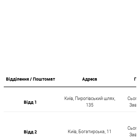
Відділення / Поштомат
Адреса
Гр
Київ, Пирогівський шлях,
Сьогод
Відд 1
135
Завтр
Сьогод
Відд 2
Київ, Богатирська, 11
Завтр