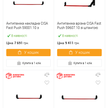
Антипаніка накладна CISA
Антипаніка врізна CISA Fast
Fast Push 59001.10 з
Push 59607.10 зі штангою
язичком зі штангою 1200
1200 мм червона
В наявності
В наявності
мм червона
7 691
9 411
Ціна
Ціна
грн.
грн.
У кошик
У кошик
Купити в 1 клік
Купити в 1 клік