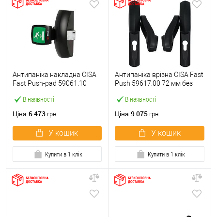
Антипаніка накладна CISA
Антипаніка врізна CISA Fast
Fast Push-pad 59061.10
Push 59617.00 72 мм без
модульна з язичком
штанги
В наявності
В наявності
6 473
9 075
Ціна
Ціна
грн.
грн.
У кошик
У кошик
Купити в 1 клік
Купити в 1 клік