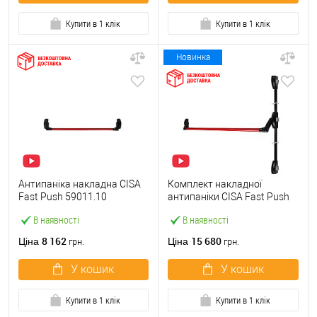
Купити в 1 клік
Купити в 1 клік
Новинка
Антипаніка накладна CISA
Комплект накладної
Fast Push 59011.10
антипаніки CISA Fast Push
модульна з язичком зі
59011.10 1200 мм 2/3-
В наявності
В наявності
штангою 900 мм червона
точковий вбік червона
8 162
15 680
Ціна
Ціна
грн.
грн.
У кошик
У кошик
Купити в 1 клік
Купити в 1 клік