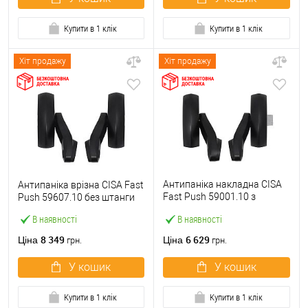
Купити в 1 клік
Купити в 1 клік
Хіт продажу
Хіт продажу
Антипаніка накладна CISA
Антипаніка врізна CISA Fast
Fast Push 59001.10 з
Push 59607.10 без штанги
язичком без штанги
В наявності
В наявності
8 349
6 629
Ціна
Ціна
грн.
грн.
У кошик
У кошик
Купити в 1 клік
Купити в 1 клік