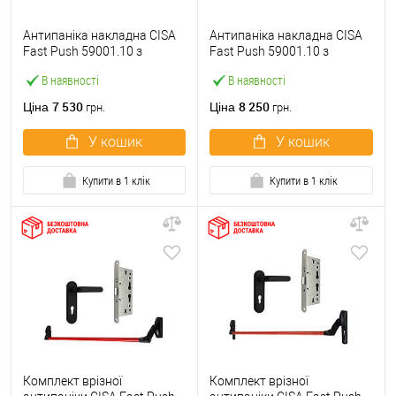
Антипаніка накладна CISA
Антипаніка накладна CISA
Fast Push 59001.10 з
Fast Push 59001.10 з
язичком зі штангою 900 мм
язичком зі штангою 1500
В наявності
В наявності
червона
мм червона
7 530
8 250
Ціна
Ціна
грн.
грн.
У кошик
У кошик
Купити в 1 клік
Купити в 1 клік
Комплект врізної
Комплект врізної