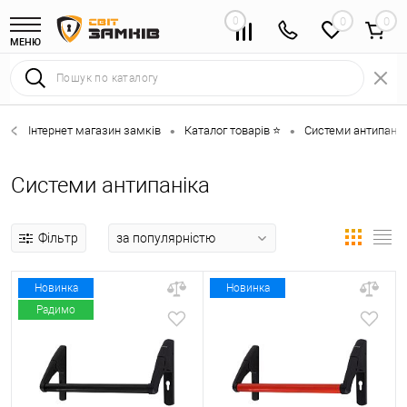
0
0
МЕНЮ
Інтернет магазин замків
Каталог товарів ⭐
Системи антипанік
•
•
Системи антипаніка
Фільтр
Новинка
Новинка
Радимо