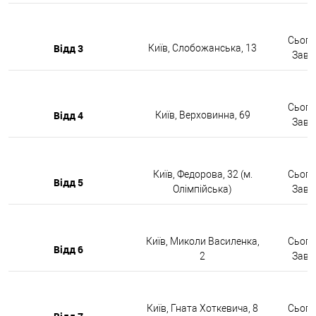
Сьогод
Відд 3
Київ, Слобожанська, 13
Завтр
Сьогод
Відд 4
Київ, Верховинна, 69
Завтр
Київ, Федорова, 32 (м.
Сьогод
Відд 5
Олімпійська)
Завтр
Київ, Миколи Василенка,
Сьогод
Відд 6
2
Завтр
Київ, Гната Хоткевича, 8
Сьогод