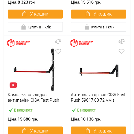
8 323
15 516
Ціна
Ціна
грн.
грн.
У кошик
У кошик
Купити в 1 клік
Купити в 1 клік
Комплект накладної
Антипаніка врізна CISA Fast
антипаніки CISA Fast Push
Push 59617.00 72 мм зі
59011.10 1200 мм 2/3-
штангою 1200 мм червона
В наявності
В наявності
точковий вверх-вниз
червона
15 680
10 136
Ціна
Ціна
грн.
грн.
У кошик
У кошик