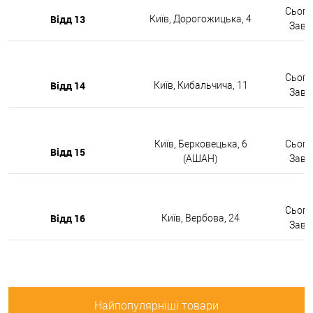
Сьогод
Відд 13
Київ, Дорогожицька, 4
Завтр
Сьогод
Відд 14
Київ, Кибальчича, 11
Завтр
Київ, Берковецька, 6
Сьогод
Відд 15
(АШАН)
Завтр
Сьогод
Відд 16
Київ, Вербова, 24
Завтр
Найпопулярніші товари