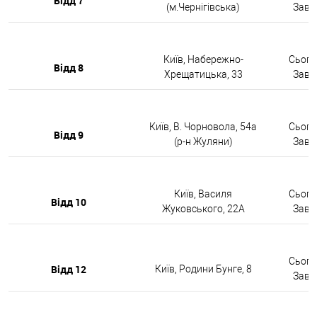
Відд 7
(м.Чернігівська)
Завтр
Київ, Набережно-
Сьогод
Відд 8
Хрещатицька, 33
Завтр
Київ, В. Чорновола, 54а
Сьогод
Відд 9
(р-н Жуляни)
Завтр
Київ, Василя
Сьогод
Відд 10
Жуковського, 22А
Завтр
Сьогод
Відд 12
Київ, Родини Бунге, 8
Завтр