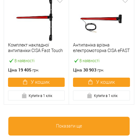
Комплект накладної
Антипаніка врізна
антипаніки CISA Fast Touch
електромоторна CISA eFAST
59811.10 1200 мм 2/3-
59751.00 1200 мм червона
В наявності
В наявності
точковий вверх-вниз
червона
19 405
30 903
Ціна
Ціна
грн.
грн.
У кошик
У кошик
Купити в 1 клік
Купити в 1 клік
Показати ще