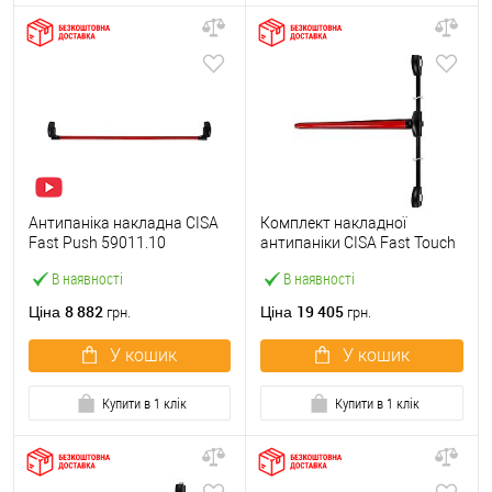
Антипаніка накладна CISA
Комплект накладної
Fast Push 59011.10
антипаніки CISA Fast Touch
модульна з язичком зі
59811.10 1200 мм 2/3-
В наявності
В наявності
штангою 1500 мм червона
точковий вбік червона
8 882
19 405
Ціна
Ціна
грн.
грн.
У кошик
У кошик
Купити в 1 клік
Купити в 1 клік