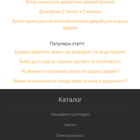
Врізні замки для дерев'яних дверей врізний
Домофони 2 панелі + 2 камери
Врізні замки для металопластикових дверей для вхідних
дверей
Популярні статті:
Будова дверного замка: що всередині та як це працює
Вибір дотягувача: основні критерії та особливості
Як замінити зламаний замок на вхідних дверях?
Замки на міжкімнатні і вхідні двері: в чому їх відмінності?
Каталог
Серцевини (циліндри)
Замки
Електрозамки