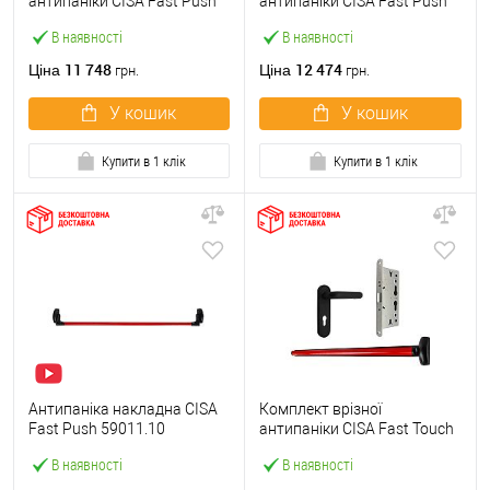
антипаніки CISA Fast Push
антипаніки CISA Fast Push
59607.10 1200 мм червона
59617.10 72мм 1200 мм
В наявності
В наявності
із замком та ручкою
червоний із замком та
ручкою
11 748
12 474
Ціна
Ціна
грн.
грн.
У кошик
У кошик
Купити в 1 клік
Купити в 1 клік
Антипаніка накладна CISA
Комплект врізної
Fast Push 59011.10
антипаніки CISA Fast Touch
модульна з язичком зі
59711.00 1200 мм червона
В наявності
В наявності
штангою 1200 мм червона
із замком та ручкою