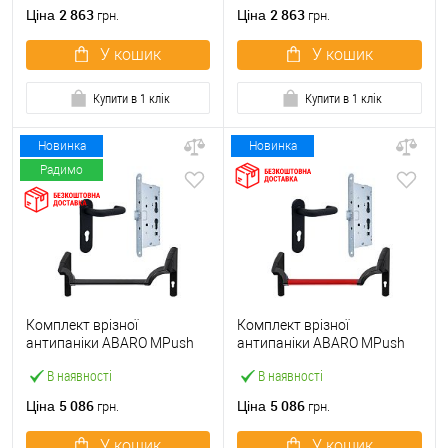
ручкою
2 863
2 863
Ціна
Ціна
грн.
грн.
У кошик
У кошик
Купити в 1 клік
Купити в 1 клік
Новинка
Новинка
Радимо
Комплект врізної
Комплект врізної
антипаніки ABARO МPush
антипаніки ABARO МPush
Strong Black 72мм 1000 мм
Strong Red 72мм 1000 мм
В наявності
В наявності
чорний із замком та ручкою
червоний із замком та
ручкою
5 086
5 086
Ціна
Ціна
грн.
грн.
У кошик
У кошик