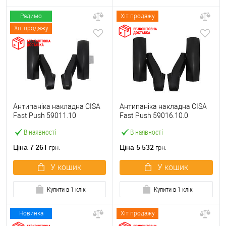
Радимо
Хіт продажу
Хіт продажу
Антипаніка накладна CISA
Антипаніка накладна CISA
Fast Push 59011.10
Fast Push 59016.10.0
модульна з язичком без
модульна без язичка без
В наявності
В наявності
штанги
штанги
7 261
5 532
Ціна
Ціна
грн.
грн.
У кошик
У кошик
Купити в 1 клік
Купити в 1 клік
Новинка
Хіт продажу