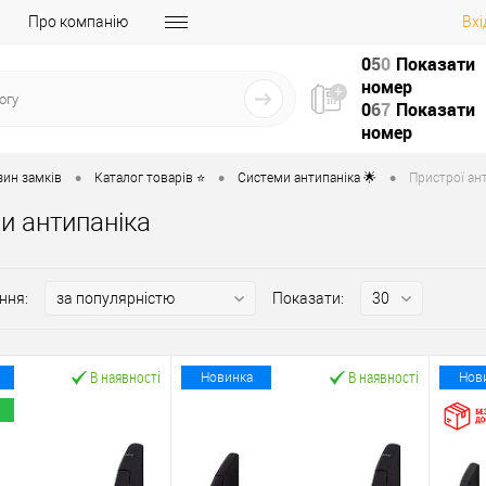
Про компанію
Вхі
0
5
0
Показати
номер
0
6
7
Показати
номер
•
•
•
зин замків
Каталог товарів ⭐
Системи антипаніка 🌟
Пристрої ант
и антипаніка
ння:
Показати:
В наявності
В наявності
Новинка
Нов