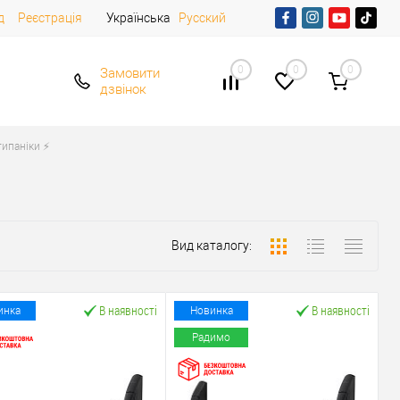
д
Реєстрація
Українська
Русский
0
0
0
Замовити
дзвінок
ипаніки ⚡️
Вид каталогу:
В наявності
В наявності
инка
Новинка
Радимо