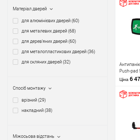
Матеріал дверей
Купити
для алюмінієвих дверей
(60)
для металевих дверей
(68)
У о
для дерев'яних дверей
(60)
для металопластикових дверей
(36)
Виробник
для скляних дверей
(32)
Антипанік
Тип товару
Push-pad 
язичком
6 4
Ціна
Спосіб монтажу
врізний
(29)
накладний
(38)
Матеріал д
Купити
Країна вир
Статус (гур
Міжосьова відстань
У о