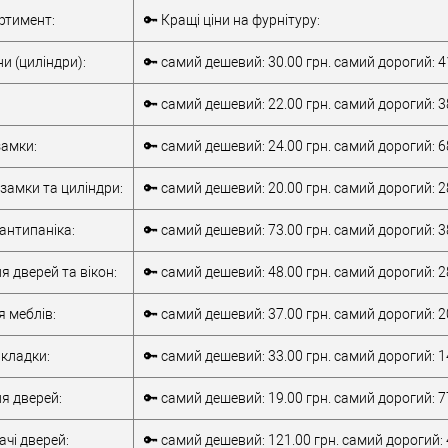
Комплект
Внутрішня ручка
ртимент:
🔑 Кращі ціни на фурнітуру:
накладної
Тип товару
антипаніка
антипаніки
для металевих
и (циліндри):
🔑 самий дешевий: 30.00 грн. самий дорогий: 4
для алюмінієвих
дверей
/
для
дверей
/
для
дерев'яних дверей
🔑 самий дешевий: 22.00 грн. самий дорогий: 3
металевих дверей
/
для алюмінієвих
/
для дерев'яних
Матеріал дверей
дверей
амки:
🔑 самий дешевий: 24.00 грн. самий дорогий: 6
дверей
/
для
Країна виробник
Італія
металопластикових
Робоча
замки та циліндри:
🔑 самий дешевий: 20.00 грн. самий дорогий: 2
дверей
/
для
температура
-10 +55°C
верей
скляних дверей
антипаніка:
🔑 самий дешевий: 73.00 грн. самий дорогий: 3
обник
Італія
т)
2Очікується
я дверей та вікон:
🔑 самий дешевий: 48.00 грн. самий дорогий: 2
я меблів:
🔑 самий дешевий: 37.00 грн. самий дорогий: 2
кладки:
🔑 самий дешевий: 33.00 грн. самий дорогий: 1
я дверей:
🔑 самий дешевий: 19.00 грн. самий дорогий: 7
чі дверей:
🔑 самий дешевий: 121.00 грн. самий дорогий: 