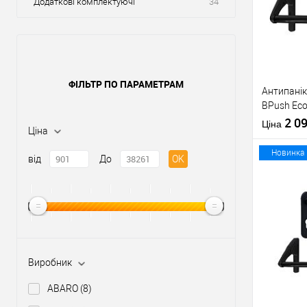
Додаткові комплектуючі
34
ФІЛЬТР ПО ПАРАМЕТРАМ
Антипанік
BPush Eco
штангою 
2 0
Ціна
Ціна
Новинка
від
До
OK
Купити
У о
Виробник
Виробник
ABARO
(8)