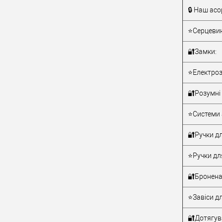
🔒 Наш асо
Тип товару
⭐Серцевин
🔐Замки:
⭐Електроз
🔐Розумні 
Матеріал д
⭐Системи 
Країна вир
Статус (гур
🔐Ручки дл
⭐Ручки дл
🔐Бронена
⭐Завіси дл
🔐Дотягува