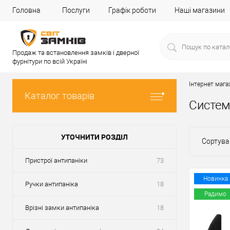
Головна
Послуги
Графік роботи
Наші магазини
Продаж та встановлення замків і дверної
фурнітури по всій Україні
Інтернет мага
Каталог товарів
Систем
УТОЧНИТИ РОЗДІЛ
Сортува
Пристрої антипаніки
73
Новинка
Ручки антипаніка
18
Радимо
Врізні замки антипаніка
18