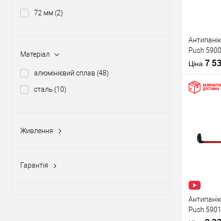
72 мм
(2)
Виробник
Антипанік
Push 5900
Тип товару
Матеріал
штангою 
7 5
Ціна
алюмінієвий сплав
(48)
сталь
(10)
Купити
Живлення
Матеріал д
12-24V DC, 12-20V AC
(5)
Країна вир
У о
Статус (гур
Гарантія
1 рік
(10)
Виробник
2 роки
(58)
Антипанік
Push 5901
Тип товару
язичком з