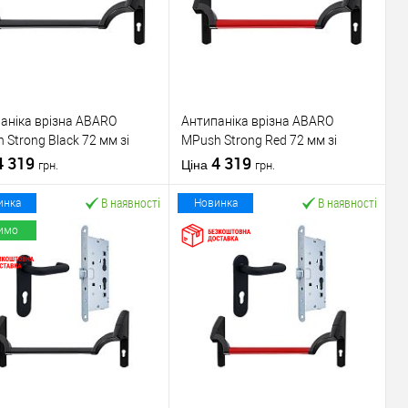
аніка врізна ABARO
Антипаніка врізна ABARO
 Strong Black 72 мм зі
МPush Strong Red 72 мм зі
ою 1000 мм чорна
4 319
штангою 1000 мм червона
4 319
Ціна
грн.
грн.
В наявності
В наявності
инка
Новинка
имо
У кошик
У кошик
упити в 1 клік
До
Купити в 1 клік
До
порівняння
порівняння
У обране
У обране
ник
ABARO
Виробник
ABARO
Механізм врізної
Механізм врізної