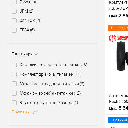
CISA
(55)
Комплект 
Тип товару
ABARO BP
JPM
(2)
1000 мм ч
2 8
Матеріал д
Ціна
ручкою
SANTOS
(2)
Країна вир
Міжосьова
Хіт продаж
TESA
(6)
відстань
Купити
Тип товару
Комплект накладної антипаніки
(35)
У о
Комплект врізної антипаніки
(14)
Механізм накладної антипаніки
(3)
Виробник
Механізм врізної антипаніки
(12)
Антипанік
Тип товару
Push 5960
Внутрішня ручка антипаніка
(4)
8 3
Матеріал д
Ціна
Показати ще 1
Країна вир
Статус (гур
Новинка