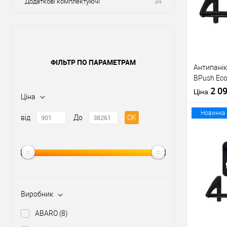
Додаткові комплектуючі
34
ФІЛЬТР ПО ПАРАМЕТРАМ
Антипанік
BPush Eco
штангою 
2 0
Ціна
Ціна
Новинка
від
До
OK
Купити
У о
Виробник
Виробник
ABARO
(8)