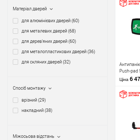
Матеріал дверей
Купити
для алюмінієвих дверей
(60)
для металевих дверей
(68)
У о
для дерев'яних дверей
(60)
для металопластикових дверей
(36)
Виробник
для скляних дверей
(32)
Антипанік
Тип товару
Push-pad 
язичком
6 4
Ціна
Спосіб монтажу
врізний
(29)
накладний
(38)
Матеріал д
Купити
Країна вир
Статус (гур
Міжосьова відстань
У о