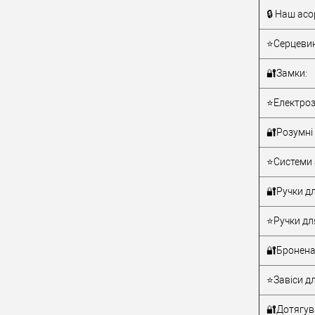
🔒 Наш асо
Тип товару
⭐Серцевин
🔐Замки:
⭐Електроз
🔐Розумні 
Матеріал д
⭐Системи 
Країна вир
Статус (гур
🔐Ручки дл
⭐Ручки дл
🔐Бронена
⭐Завіси дл
🔐Дотягува