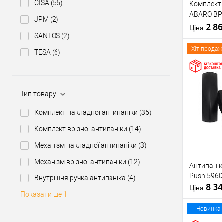
CISA
(55)
Комплект 
Тип товару
ABARO BP
JPM
(2)
1000 мм ч
2 8
Матеріал д
Ціна
ручкою
SANTOS
(2)
Країна вир
Міжосьова
Хіт продаж
TESA
(6)
відстань
Купити
Тип товару
Комплект накладної антипаніки
(35)
У о
Комплект врізної антипаніки
(14)
Механізм накладної антипаніки
(3)
Виробник
Механізм врізної антипаніки
(12)
Антипанік
Тип товару
Push 5960
Внутрішня ручка антипаніка
(4)
8 3
Матеріал д
Ціна
Показати ще 1
Країна вир
Статус (гур
Новинка