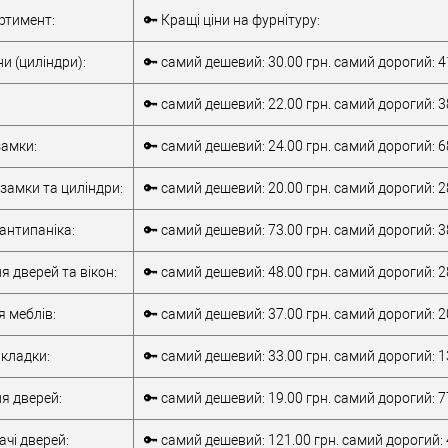
Комплект
Внутрішня ручка
ртимент:
🔑 Кращі ціни на фурнітуру:
накладної
Тип товару
антипаніка
антипаніки
для металевих
и (циліндри):
🔑 самий дешевий: 30.00 грн. самий дорогий: 4
для алюмінієвих
дверей
/
для
дверей
/
для
дерев'яних дверей
🔑 самий дешевий: 22.00 грн. самий дорогий: 3
металевих дверей
/
для алюмінієвих
/
для дерев'яних
Матеріал дверей
дверей
амки:
🔑 самий дешевий: 24.00 грн. самий дорогий: 6
дверей
/
для
Країна виробник
Італія
металопластикових
Робоча
замки та циліндри:
🔑 самий дешевий: 20.00 грн. самий дорогий: 2
дверей
/
для
температура
-10 +55°C
верей
скляних дверей
антипаніка:
🔑 самий дешевий: 73.00 грн. самий дорогий: 3
обник
Італія
т)
2Очікується
я дверей та вікон:
🔑 самий дешевий: 48.00 грн. самий дорогий: 2
я меблів:
🔑 самий дешевий: 37.00 грн. самий дорогий: 2
кладки:
🔑 самий дешевий: 33.00 грн. самий дорогий: 1
я дверей:
🔑 самий дешевий: 19.00 грн. самий дорогий: 7
чі дверей:
🔑 самий дешевий: 121.00 грн. самий дорогий: 