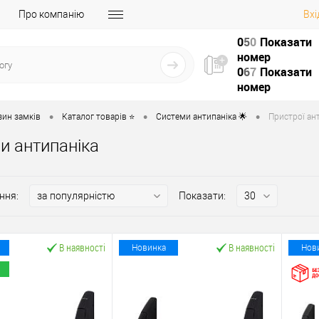
Про компанію
Вхі
0
5
0
Показати
номер
0
6
7
Показати
номер
•
•
•
зин замків
Каталог товарів ⭐
Системи антипаніка 🌟
Пристрої ант
и антипаніка
ння:
Показати:
В наявності
В наявності
Новинка
Нов