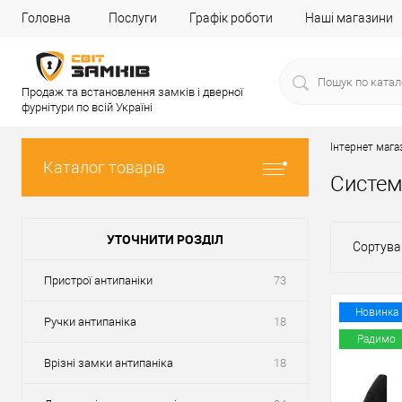
Головна
Послуги
Графік роботи
Наші магазини
Продаж та встановлення замків і дверної
фурнітури по всій Україні
Інтернет мага
Каталог товарів
Систем
УТОЧНИТИ РОЗДІЛ
Сортува
Пристрої антипаніки
73
Новинка
Ручки антипаніка
18
Радимо
Врізні замки антипаніка
18