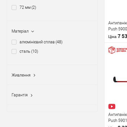
72 мм
(2)
Виробник
Антипанік
Push 5900
Тип товару
Матеріал
штангою 
7 5
Ціна
алюмінієвий сплав
(48)
сталь
(10)
Купити
Живлення
Матеріал д
12-24V DC, 12-20V AC
(5)
Країна вир
У о
Статус (гур
Гарантія
1 рік
(10)
Виробник
2 роки
(58)
Антипанік
Push 5901
Тип товару
язичком з