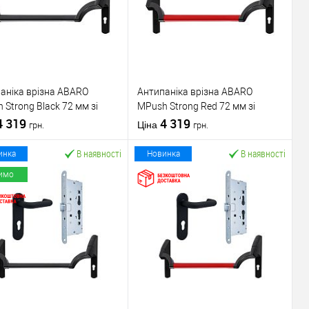
аніка врізна ABARO
Антипаніка врізна ABARO
 Strong Black 72 мм зі
МPush Strong Red 72 мм зі
ою 1000 мм чорна
4 319
штангою 1000 мм червона
4 319
Ціна
грн.
грн.
В наявності
В наявності
инка
Новинка
имо
У кошик
У кошик
упити в 1 клік
До
Купити в 1 клік
До
порівняння
порівняння
У обране
У обране
ник
ABARO
Виробник
ABARO
Механізм врізної
Механізм врізної