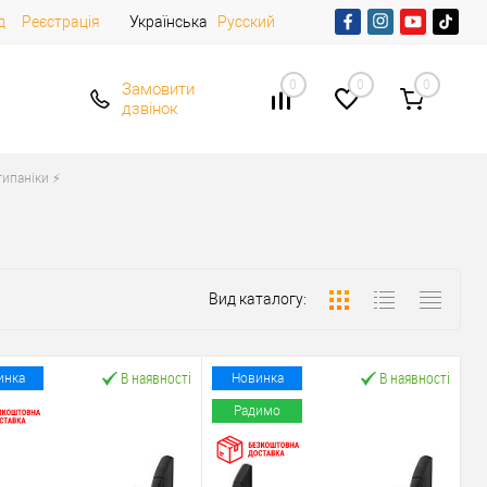
д
Реєстрація
Українська
Русский
0
0
0
Замовити
дзвінок
ипаніки ⚡️
Вид каталогу:
В наявності
В наявності
инка
Новинка
Радимо