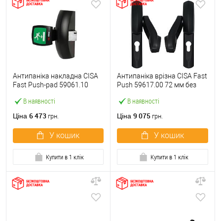
Антипаніка накладна CISA
Антипаніка врізна CISA Fast
Fast Push-pad 59061.10
Push 59617.00 72 мм без
модульна з язичком
штанги
В наявності
В наявності
6 473
9 075
Ціна
Ціна
грн.
грн.
У кошик
У кошик
Купити в 1 клік
Купити в 1 клік