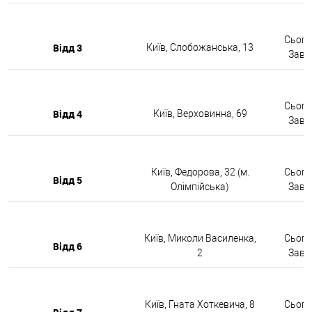
Сьогод
Відд 3
Київ, Слобожанська, 13
Завтр
Сьогод
Відд 4
Київ, Верховинна, 69
Завтр
Київ, Федорова, 32 (м.
Сьогод
Відд 5
Олімпійська)
Завтр
Київ, Миколи Василенка,
Сьогод
Відд 6
2
Завтр
Київ, Гната Хоткевича, 8
Сьогод