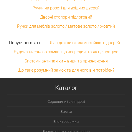
Ручки на розеті для вхідних дверей
Дверні стопори підлоговий
Ручки для меблів золото / матове золото / жовтий
Популярні статті:
Як підвищити зламостійкість дверей
Будова дверного замка: що всередині та як це працює
Системи антипаніки – види та призначення
Що таке розумний замок та для чого він потрібен?
Каталог
Серцевини (циліндри)
Замки
Електрозамки
Розумні замки та циліндри