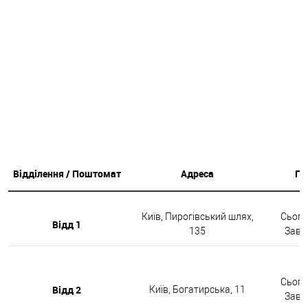
Відділення / Поштомат
Адреса
Гр
Київ, Пирогівський шлях,
Сьогод
Відд 1
135
Завтр
Сьогод
Відд 2
Київ, Богатирська, 11
Завтр