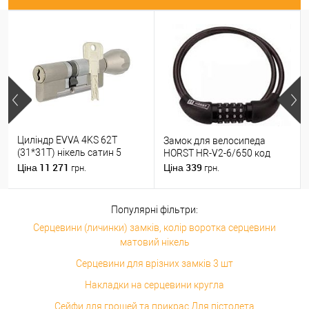
Циліндр EVVA 4KS 62T
Замок для велосипеда
(31*31T) нікель сатин 5
HORST HR-V2-6/650 код
ключів
11 271
339
Ціна
Ціна
грн.
грн.
Популярні фільтри:
Серцевини (личинки) замків, колір воротка серцевини
матовий нікель
Серцевини для врізних замків 3 шт
Накладки на серцевини кругла
Сейфи для грошей та прикрас Для пістолета