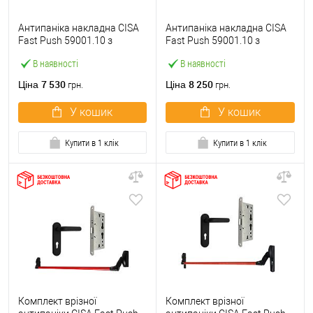
Антипаніка накладна CISA
Антипаніка накладна CISA
Fast Push 59001.10 з
Fast Push 59001.10 з
язичком зі штангою 900 мм
язичком зі штангою 1500
В наявності
В наявності
червона
мм червона
7 530
8 250
Ціна
Ціна
грн.
грн.
У кошик
У кошик
Купити в 1 клік
Купити в 1 клік
Комплект врізної
Комплект врізної