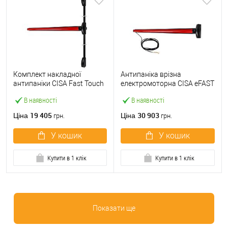
Комплект накладної
Антипаніка врізна
антипаніки CISA Fast Touch
електромоторна CISA eFAST
59811.10 1200 мм 2/3-
59751.00 1200 мм червона
В наявності
В наявності
точковий вверх-вниз
червона
19 405
30 903
Ціна
Ціна
грн.
грн.
У кошик
У кошик
Купити в 1 клік
Купити в 1 клік
Показати ще