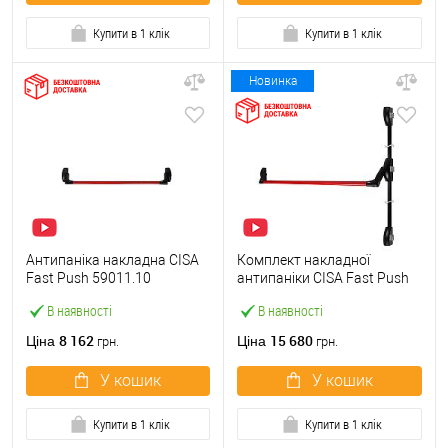
Купити в 1 клік
Купити в 1 клік
Новинка
Антипаніка накладна CISA
Комплект накладної
Fast Push 59011.10
антипаніки CISA Fast Push
модульна з язичком зі
59011.10 1200 мм 2/3-
В наявності
В наявності
штангою 900 мм червона
точковий вбік червона
8 162
15 680
Ціна
Ціна
грн.
грн.
У кошик
У кошик
Купити в 1 клік
Купити в 1 клік