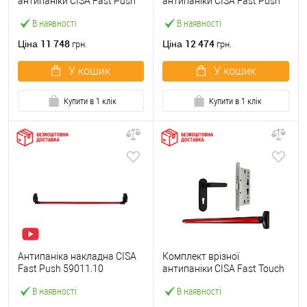
антипаніки CISA Fast Push
антипаніки CISA Fast Push
59607.10 1200 мм червона
59617.10 72мм 1200 мм
В наявності
В наявності
із замком та ручкою
червоний із замком та
ручкою
11 748
12 474
Ціна
Ціна
грн.
грн.
У кошик
У кошик
Купити в 1 клік
Купити в 1 клік
Антипаніка накладна CISA
Комплект врізної
Fast Push 59011.10
антипаніки CISA Fast Touch
модульна з язичком зі
59711.00 1200 мм червона
В наявності
В наявності
штангою 1200 мм червона
із замком та ручкою