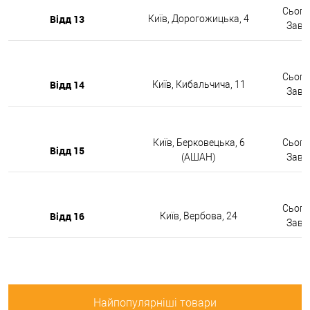
Сьогод
Відд 13
Київ, Дорогожицька, 4
Завтр
Сьогод
Відд 14
Київ, Кибальчича, 11
Завтр
Київ, Берковецька, 6
Сьогод
Відд 15
(АШАН)
Завтр
Сьогод
Відд 16
Київ, Вербова, 24
Завтр
Найпопулярніші товари