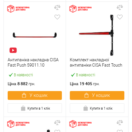
Антипаніка накладна CISA
Комплект накладної
Fast Push 59011.10
антипаніки CISA Fast Touch
модульна з язичком зі
59811.10 1200 мм 2/3-
В наявності
В наявності
штангою 1500 мм червона
точковий вбік червона
8 882
19 405
Ціна
Ціна
грн.
грн.
У кошик
У кошик
Купити в 1 клік
Купити в 1 клік