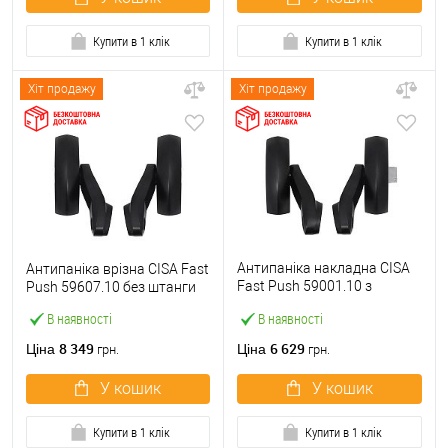
Купити в 1 клік
Купити в 1 клік
Хіт продажу
Хіт продажу
Антипаніка накладна CISA
Антипаніка врізна CISA Fast
Fast Push 59001.10 з
Push 59607.10 без штанги
язичком без штанги
В наявності
В наявності
8 349
6 629
Ціна
Ціна
грн.
грн.
У кошик
У кошик
Купити в 1 клік
Купити в 1 клік