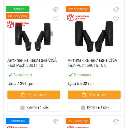
Радимо
Хіт продажу
Хіт продажу
Антипаніка накладна CISA
Антипаніка накладна CISA
Fast Push 59011.10
Fast Push 59016.10.0
модульна з язичком без
модульна без язичка без
В наявності
В наявності
штанги
штанги
7 261
5 532
Ціна
Ціна
грн.
грн.
У кошик
У кошик
Купити в 1 клік
Купити в 1 клік
Новинка
Хіт продажу