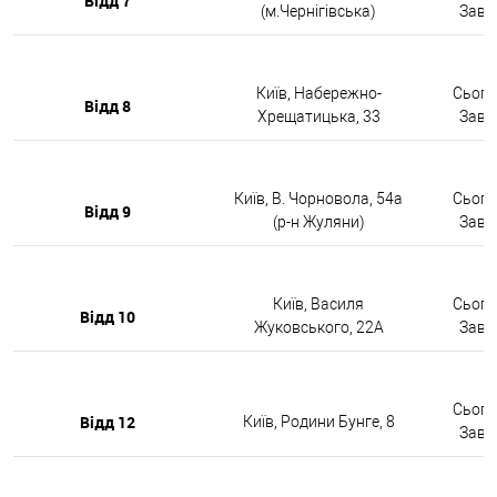
Відд 7
(м.Чернігівська)
Завтр
Київ, Набережно-
Сьогод
Відд 8
Хрещатицька, 33
Завтр
Київ, В. Чорновола, 54а
Сьогод
Відд 9
(р-н Жуляни)
Завтр
Київ, Василя
Сьогод
Відд 10
Жуковського, 22А
Завтр
Сьогод
Відд 12
Київ, Родини Бунге, 8
Завтр