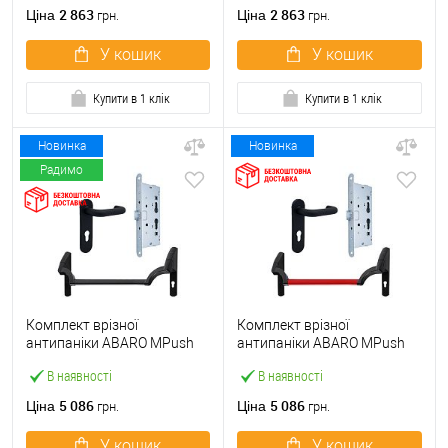
ручкою
2 863
2 863
Ціна
Ціна
грн.
грн.
У кошик
У кошик
Купити в 1 клік
Купити в 1 клік
Новинка
Новинка
Радимо
Комплект врізної
Комплект врізної
антипаніки ABARO МPush
антипаніки ABARO МPush
Strong Black 72мм 1000 мм
Strong Red 72мм 1000 мм
В наявності
В наявності
чорний із замком та ручкою
червоний із замком та
ручкою
5 086
5 086
Ціна
Ціна
грн.
грн.
У кошик
У кошик