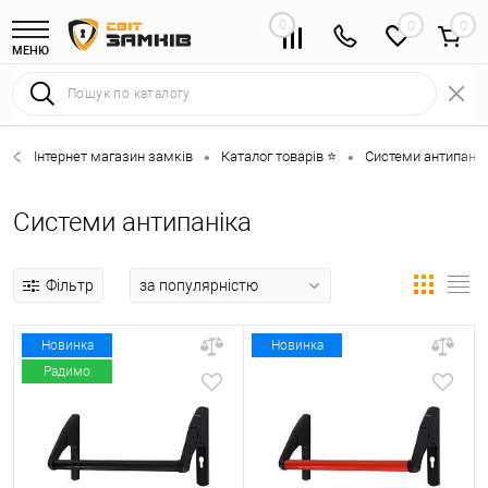
0
0
МЕНЮ
Інтернет магазин замків
Каталог товарів ⭐
Системи антипанік
•
•
Системи антипаніка
Фільтр
Новинка
Новинка
Радимо