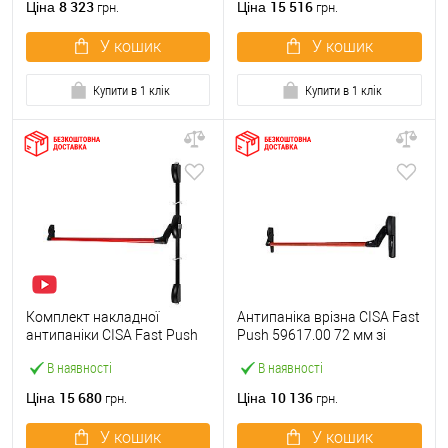
8 323
15 516
Ціна
Ціна
грн.
грн.
У кошик
У кошик
Купити в 1 клік
Купити в 1 клік
Комплект накладної
Антипаніка врізна CISA Fast
антипаніки CISA Fast Push
Push 59617.00 72 мм зі
59011.10 1200 мм 2/3-
штангою 1200 мм червона
В наявності
В наявності
точковий вверх-вниз
червона
15 680
10 136
Ціна
Ціна
грн.
грн.
У кошик
У кошик