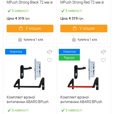
МPush Strong Black 72 мм зі
МPush Strong Red 72 мм зі
штангою 1000 мм чорна
штангою 1000 мм червона
В наявності
В наявності
4 319
4 319
Ціна
Ціна
грн.
грн.
У кошик
У кошик
Купити в 1 клік
Купити в 1 клік
Новинка
Новинка
Радимо
Комплект врізної
Комплект врізної
антипаніки ABARO BPush
антипаніки ABARO BPush
Eco Black 72мм 1000 мм
Eco Red 72мм 1000 мм
В наявності
В наявності
чорний із замком та ручкою
червоний із замком та