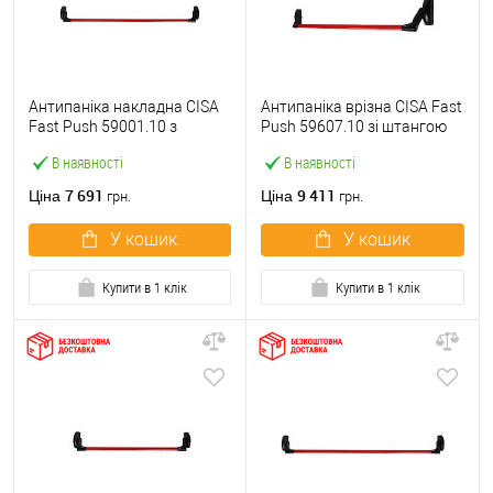
Антипаніка накладна CISA
Антипаніка врізна CISA Fast
Fast Push 59001.10 з
Push 59607.10 зі штангою
язичком зі штангою 1200
1200 мм червона
В наявності
В наявності
мм червона
7 691
9 411
Ціна
Ціна
грн.
грн.
У кошик
У кошик
Купити в 1 клік
Купити в 1 клік