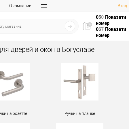
О компании
Вход
0
5
0
Показати
номер
0
6
7
Показати
номер
для дверей и окон в Богуславе
чки на розетте
Ручки на планке