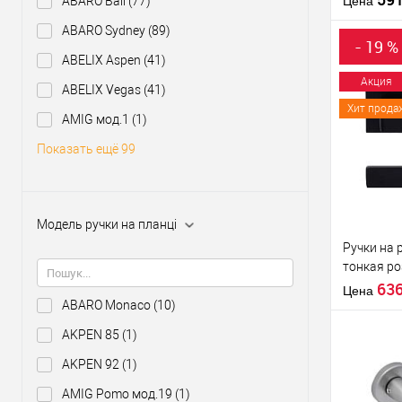
ABARO Bali
(77)
Цена
ABARO Sydney
(89)
Материал д
- 19 %
Страна
ABELIX Aspen
(41)
производи
Акция
ABELIX Vegas
(41)
Модель руч
Хит прода
розетте
Купить
AMIG мод.1
(1)
клик
Показать ещё 99
В из
Производи
Модель ручки на планці
Тип товара
Ручки на 
тонкая р
черный
63
Цена
ABARO Monaco
(10)
AKPEN 85
(1)
AKPEN 92
(1)
AMIG Pomo мод.19
(1)