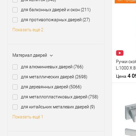
Хит прода
производи
для балконных дверей и окон
(211)
Модель руч
розетте
Купить
для противопожарных дверей
(27)
клик
Показать ещё 2
В из
Производи
Материал дверей
Тип товара
Ручки ско
для алюминиевых дверей
(766)
L:1000 X:
нерж. ста
4 
Цена
для металлических дверей
(2698)
для деревянных дверей
(5066)
Материал д
Межосевое
для металлопластиковых дверей
(758)
расстояние
для китайських металевих дверей
(9)
Тип открыв
Купить
Показать ещё 1
клик
В из