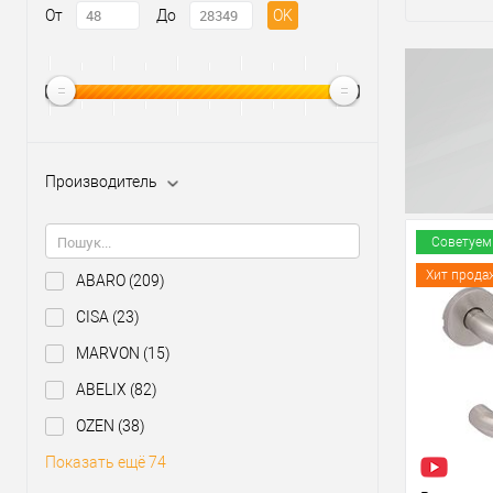
От
До
OK
Производитель
Советуем
Хит прода
ABARO
(209)
CISA
(23)
MARVON
(15)
ABELIX
(82)
OZEN
(38)
Показать ещё 74