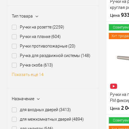
Ручки на 
круглая р
нержавею
93
Цена
Тип товара
Ручки на розетте
(2259)
Советуем
Хит прода
Ручки на планке
(604)
Ручки противопожарные
(20)
Купить
Ручка для раздвижной системы
(148)
клик
Ручка скоба
(613)
В из
Показать ещё 14
Производи
Тип товара
Ручки на
Назначение
FM фикси
нержавею
2 
Цена
для входных дверей
(3413)
для межкомнатных дверей
(4894)
Материал д
Советуем
Страна
для калиток
(546)