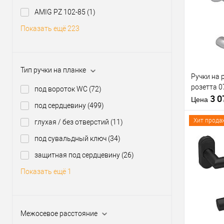
Материал д
Купить
Модель руч
AMIG PZ 102-85
(1)
клик
розетте
Показать ещё 223
В из
Форма роз
Производи
Тип товара
Тип ручки на планке
Ручки на 
розетта 0
Материал д
под вороток WC
(72)
3 
Страна
Цена
под сердцевину
(499)
производи
Модель руч
Хит прода
глухая / без отверстий
(11)
розетте
под сувальдный ключ
(34)
защитная под сердцевину
(26)
Купить
Показать ещё 1
клик
В из
Межосевое расстояние
Производи