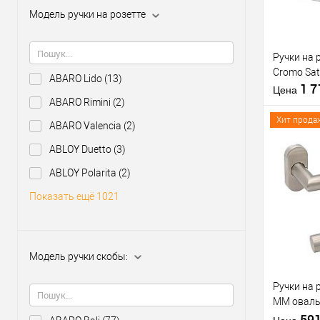
Модель ручки на розетте
Производи
Тип товара
Ручки на 
Cromo Sat
ABARO Lido
(13)
1 
Цена
ABARO Rimini
(2)
Хит прода
ABARO Valencia
(2)
Материал д
ABLOY Duetto
(3)
Модель руч
ABLOY Polarita
(2)
скобы:
Купить
Цветовой
клик
Показать ещё 1021
оттенок
В из
Модель ручки скобы:
Производи
Тип товара
Ручки на 
MM оваль
нержавею
59