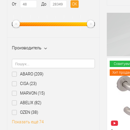
От
До
OK
Производитель
Советуем
Хит прода
ABARO
(209)
CISA
(23)
MARVON
(15)
ABELIX
(82)
OZEN
(38)
Показать ещё 74