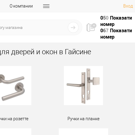
О компании
Вход
0
5
0
Показати
номер
0
6
7
Показати
номер
для дверей и окон в Гайсине
чки на розетте
Ручки на планке