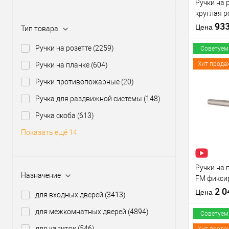
Ручки на 
круглая р
нержавею
93
Цена
Тип товара
Ручки на розетте
(2259)
Советуем
Хит прода
Ручки на планке
(604)
Ручки противопожарные
(20)
Купить
Ручка для раздвижной системы
(148)
клик
Ручка скоба
(613)
В из
Показать ещё 14
Производи
Тип товара
Ручки на
Назначение
FM фикси
нержавею
2 
Цена
для входных дверей
(3413)
для межкомнатных дверей
(4894)
Материал д
Советуем
Страна
для калиток
(546)