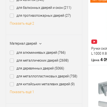
Хит прода
производи
для балконных дверей и окон
(211)
Модель руч
розетте
Купить
для противопожарных дверей
(27)
клик
Показать ещё 2
В из
Производи
Материал дверей
Тип товара
Ручки ско
для алюминиевых дверей
(766)
L:1000 X:
нерж. ста
4 
Цена
для металлических дверей
(2698)
для деревянных дверей
(5066)
Материал д
Межосевое
для металлопластиковых дверей
(758)
расстояние
для китайських металевих дверей
(9)
Тип открыв
Купить
Показать ещё 1
клик
В из