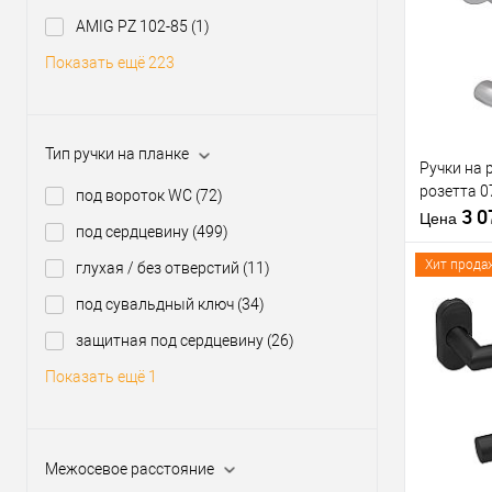
Материал д
Купить
Модель руч
AMIG PZ 102-85
(1)
клик
розетте
Показать ещё 223
В из
Форма роз
Производи
Тип товара
Тип ручки на планке
Ручки на 
розетта 0
Материал д
под вороток WC
(72)
3 
Страна
Цена
под сердцевину
(499)
производи
Модель руч
Хит прода
глухая / без отверстий
(11)
розетте
под сувальдный ключ
(34)
защитная под сердцевину
(26)
Купить
Показать ещё 1
клик
В из
Межосевое расстояние
Производи