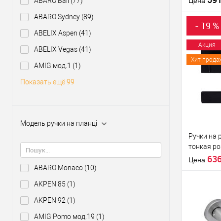
ABARO Bali
(77)
Цена
ABARO Sydney
(89)
Материал д
- 19 %
Страна
ABELIX Aspen
(41)
производи
Акция
ABELIX Vegas
(41)
Модель руч
Хит прода
розетте
Купить
AMIG мод.1
(1)
клик
Показать ещё 99
В из
Производи
Модель ручки на планці
Тип товара
Ручки на 
тонкая р
черный
63
Цена
ABARO Monaco
(10)
AKPEN 85
(1)
AKPEN 92
(1)
AMIG Pomo мод.19
(1)