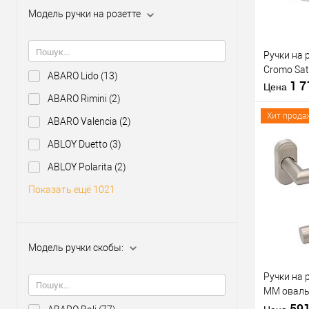
Модель ручки на розетте
Производи
Тип товара
Ручки на 
Cromo Sat
ABARO Lido
(13)
1 
Цена
ABARO Rimini
(2)
Хит прода
ABARO Valencia
(2)
Материал д
ABLOY Duetto
(3)
Модель руч
ABLOY Polarita
(2)
скобы:
Купить
Цветовой
клик
Показать ещё 1021
оттенок
В из
Модель ручки скобы:
Производи
Тип товара
Ручки на 
MM оваль
нержавею
59