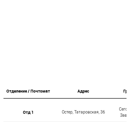
Отделение / Почтомат
Адрес
Гр
Сегод
Отд 1
Остер, Татаровская, 36
Завтр