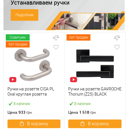
Устанавливаем ручки
Подробнее
Советуем
Хит продаж
Хит продаж
Ручки на розетте CISA PL
Ручки на розетте GAVROCHE
Oval круглая розетта
Thorium (Z25) BLACK
07070.70 нержавеющая
черный
В наличии
В наличии
сталь
933
1 518
Цена
Цена
грн.
грн.
В корзину
В корзину