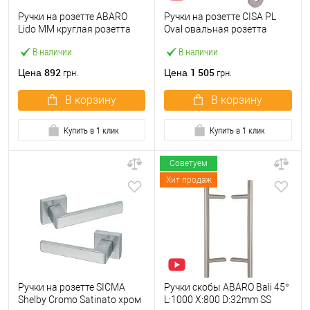
Ручки на розетте ABARO
Ручки на розетте CISA PL
Lido MM круглая розетта
Oval овальная розетта
черный
07070.80 нержавеющая
В наличии
В наличии
сталь
892
1 505
Цена
Цена
грн.
грн.
В корзину
В корзину
Купить в 1 клик
Купить в 1 клик
Советуем
Хит продаж
Ручки на розетте SICMA
Ручки скобы ABARO Bali 45°
Shelby Cromo Satinato хром
L:1000 X:800 D:32mm SS