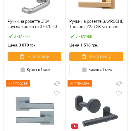
Ручки на розетте CISA
Ручки на розетте GAVROCHE
круглая розетта 07070.60
Thorium (Z25) SB матовая
сатин
латунь
В наличии
В наличии
3 070
1 518
Цена
Цена
грн.
грн.
В корзину
В корзину
Купить в 1 клик
Купить в 1 клик
Хит продаж
Хит продаж