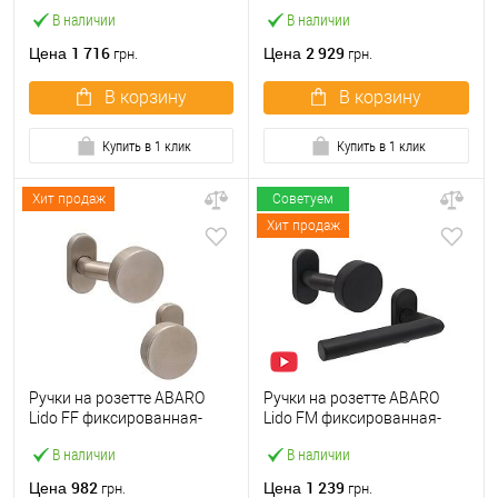
матовый
нерж. сталь (комплект)
В наличии
В наличии
1 716
2 929
Цена
Цена
грн.
грн.
В корзину
В корзину
Купить в 1 клик
Купить в 1 клик
Хит продаж
Советуем
Хит продаж
Ручки на розетте ABARO
Ручки на розетте ABARO
Lido FF фиксированная-
Lido FM фиксированная-
фиксированная
нажимная черная
В наличии
В наличии
нержавеющая сталь
982
1 239
Цена
Цена
грн.
грн.