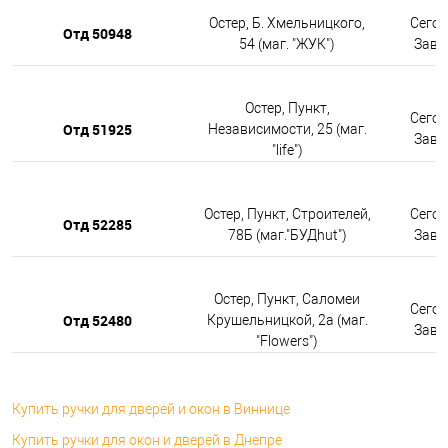
Остер, Б. Хмельницкого,
Сегод
Отд 50948
54 (маг. "ЖУК")
Завтр
Остер, Пункт,
Сегод
Отд 51925
Независимости, 25 (маг.
Завтр
"life")
Остер, Пункт, Строителей,
Сегод
Отд 52285
78Б (маг."БУДhut")
Завтр
Остер, Пункт, Саломеи
Сегод
Отд 52480
Крушельницкой, 2а (маг.
Завтр
"Flowers")
Купить ручки для дверей и окон в Виннице
Купить ручки для окон и дверей в Днепре