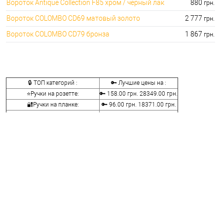
Вороток Antique Collection F85 хром / черный лак
880
грн.
Вороток COLOMBO CD69 матовый золото
2 777
грн.
Вороток COLOMBO CD79 бронза
1 867
грн.
🔒 ТОП категорий :
🔑 Лучшие цены на :
⭐Ручки на розетте:
🔑 158.00 грн. 28349.00 грн.
🔐Ручки на планке:
🔑 96.00 грн. 18371.00 грн.
⭐Ручки скобы:
🔑 110.00 грн. 24169.00 грн.
🔐Ручки для раздвижных дверей:
🔑 168.00 грн. 15410.00 грн.
⭐Ручки оконные и балконные:
🔑 48.00 грн. 18459.00 грн.
🔐Ручки защелки и кнобы:
🔑 240.00 грн. 10440.00 грн.
⭐Воротки для ванной и туалета:
🔑 76.00 грн. 12236.00 грн.
🔐Накладки на сердцевины:
🔑 76.00 грн. 7276.00 грн.
⭐Аксессуары для ручек:
🔑 50.00 грн. 1442.00 грн.