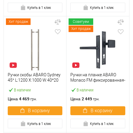
Купить в 1 клик
Купить в 1 клик
Хит продаж
Советуем
Хит продаж
Ручки скобы ABARO Sydney
Ручки на планке ABARO
45° L:1200 X:1000 W:40*20
Monaco FM фиксированная-
мм SS нерж. сталь
нажимная антрацит
В наличии
В наличии
(комплект)
4 469
2 449
Цена
Цена
грн.
грн.
В корзину
В корзину
Купить в 1 клик
Купить в 1 клик