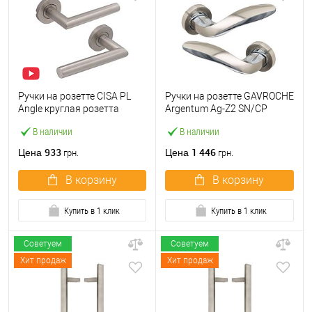
Ручки на розетте CISA PL
Ручки на розетте GAVROCHE
Angle круглая розетта
Argentum Ag-Z2 SN/CP
07070.71 нержавеющая
никель/хром
В наличии
В наличии
сталь
933
1 446
Цена
Цена
грн.
грн.
В корзину
В корзину
Купить в 1 клик
Купить в 1 клик
Советуем
Советуем
Хит продаж
Хит продаж