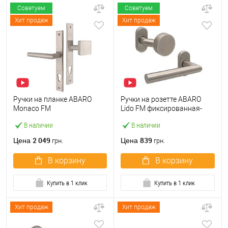
Советуем
Советуем
Хит продаж
Хит продаж
Ручки на планке ABARO
Ручки на розетте ABARO
Monaco FM
Lido FM фиксированная-
фиксированная-нажимная
нажимная нержавеющая
В наличии
В наличии
нержавеющая сталь
сталь
2 049
839
Цена
Цена
грн.
грн.
В корзину
В корзину
Купить в 1 клик
Купить в 1 клик
Хит продаж
Хит продаж