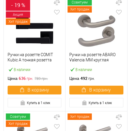
Советуем
- 19 %
Хит продаж
Акция
Хит продаж
Ручки на розетте COMIT
Ручки на розетте ABARO
Kubic A тонкая розетта
Valencia MM круглая
матовый черный
розетта нержавеющая
В наличии
В наличии
сталь
636
492
Цена
Цена
грн.
789
грн.
грн.
В корзину
В корзину
Купить в 1 клик
Купить в 1 клик
Советуем
Хит продаж
Хит продаж