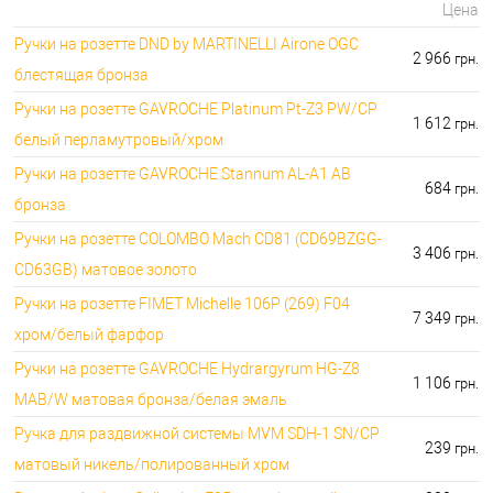
Цена
Ручки на розетте DND by MARTINELLI Aironе OGC
2 966
грн.
блестящая бронза
Ручки на розетте GAVROCHE Platinum Pt-Z3 PW/CP
1 612
грн.
белый перламутровый/хром
Ручки на розетте GAVROCHE Stannum AL-A1 AB
684
грн.
бронза
Ручки на розетте COLOMBO Mach CD81 (CD69BZGG-
3 406
грн.
CD63GB) матовое золото
Ручки на розетте FIMET Michelle 106P (269) F04
7 349
грн.
хром/белый фарфор
Ручки на розетте GAVROCHE Hydrargyrum HG-Z8
1 106
грн.
MAB/W матовая бронза/белая эмаль
Ручка для раздвижной системы MVM SDH-1 SN/CP
239
грн.
матовый никель/полированный хром