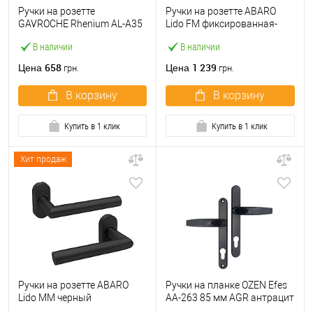
Ручки на розетте
Ручки на розетте ABARO
GAVROCHE Rhenium AL-A35
Lido FM фиксированная-
MSCB итальянский сатин
нажимная антрацит
В наличии
В наличии
658
1 239
Цена
Цена
грн.
грн.
В корзину
В корзину
Купить в 1 клик
Купить в 1 клик
Хит продаж
Ручки на розетте ABARO
Ручки на планке OZEN Efes
Lido MM черный
AA-263 85 мм AGR антрацит