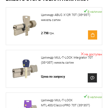
В наличии
Цилиндр ABUS X12R 70T (35*35T)
никель сатин
2 798
грн.
Не доступен
Цилиндр MUL-T-LOCK Integrator 70T
(35*35T) никель сатин
Цена по запросу
В наличии
Цилиндр MUL-T-LOCK
MTL400/ClassicPRO 70T (35*35T)