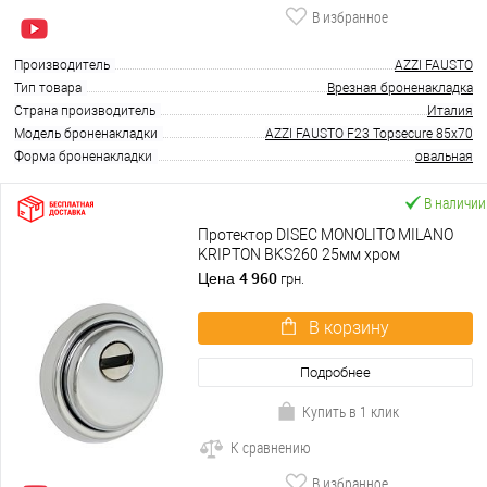
В избранное
Производитель
AZZI FAUSTO
Тип товара
Врезная броненакладка
Страна производитель
Италия
Модель броненакладки
AZZI FAUSTO F23 Topsecure 85x70
Форма броненакладки
овальная
В наличии
Протектор DISEC MONOLITO MILANO
KRIPTON BKS260 25мм хром
полированный
4 960
Цена
грн.
В корзину
Подробнее
Купить в 1 клик
К сравнению
В избранное