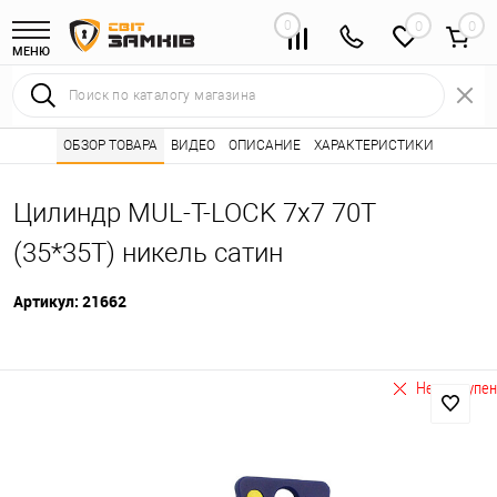
0
0
МЕНЮ
Интернет магазин замков
ОБЗОР ТОВАРА
ВИДЕО
ОПИСАНИЕ
Каталог товаров ⭐
ХАРАКТЕРИСТИКИ
Сердцевины (лич
•
•
Цилиндр MUL-T-LOCK 7x7 70T
(35*35T) никель сатин
Артикул:
21662
Не доступен