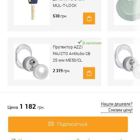
MUL-T-LOCK
Integrator
510
грн.
В наличии
Протектор AZZI
FAUSTO Antitubo SB
25 мм ME50/CL
овальный стандарт
2 319
грн.
хром полированный
Нашли дешевле?
1 182
Цена
грн.
Снизим цену!
Подписаться