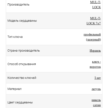
MUL-T-
Производитель
LOCK
MUL-T-
Модель сердцевины
LOCK 7x7
профильный
Тип ключа
(лазерный)
Страна производитель
Израиль
ключ -
Способ открывания
вороток
Количество ключей
5 шт
Материал
латунь
никель
Цвет сердцевины
сатин