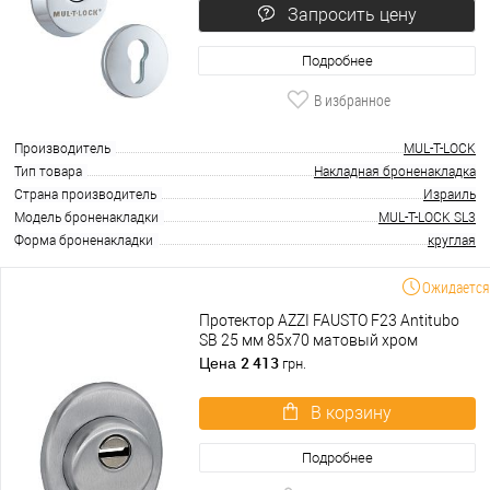
Запросить цену
Подробнее
В избранное
Производитель
MUL-T-LOCK
Тип товара
Накладная броненакладка
Страна производитель
Израиль
Модель броненакладки
MUL-T-LOCK SL3
Форма броненакладки
круглая
Ожидается
Протектор AZZI FAUSTO F23 Antitubo
SB 25 мм 85х70 матовый хром
2 413
Цена
грн.
В корзину
Подробнее