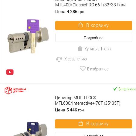
MTL400/ClassicPRO 66T (33*33T) ан.
35*35T, 31*35T, 35*31T никель сатин
4 286
Цена
грн.
В корзину
Подробнее
Купить в 1 клик
К сравнению
В избранное
В наличии
Цилиндр MUL-T-LOCK
MTL600/Interactive+ 70T (35*35T)
никель сатин
5 446
Цена
грн.
В корзину