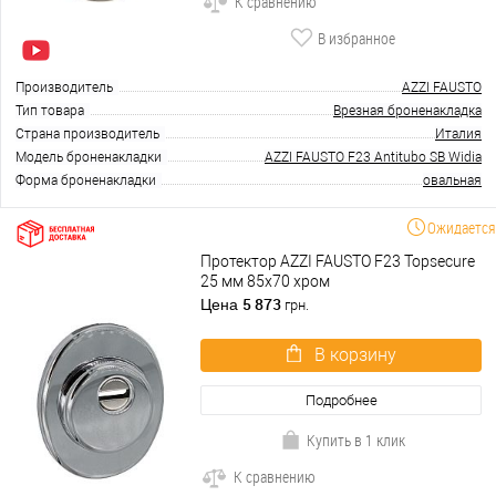
К сравнению
В избранное
Производитель
AZZI FAUSTO
Тип товара
Врезная броненакладка
Страна производитель
Италия
Модель броненакладки
AZZI FAUSTO F23 Antitubo SB Widia
Форма броненакладки
овальная
Ожидается
Протектор AZZI FAUSTO F23 Topsecure
25 мм 85х70 хром
5 873
Цена
грн.
В корзину
Подробнее
Купить в 1 клик
К сравнению