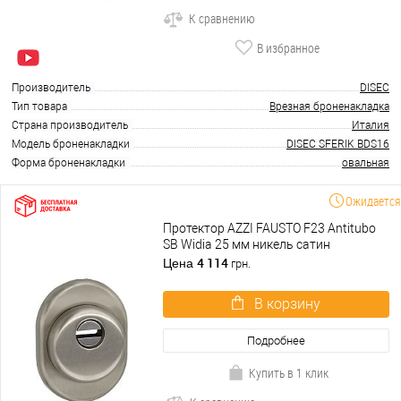
К сравнению
В избранное
Производитель
DISEC
Тип товара
Врезная броненакладка
Страна производитель
Италия
Модель броненакладки
DISEC SFERIK BDS16
Форма броненакладки
овальная
Ожидается
Протектор AZZI FAUSTO F23 Antitubo
SB Widia 25 мм никель сатин
4 114
Цена
грн.
В корзину
Подробнее
Купить в 1 клик