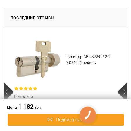
ПОСЛЕДНИЕ ОТЗЫВЫ
Цилиндр ABUS S60P 80T
(40*40T) никель
Геннадій
1 182
Доброго дня.
Цена
грн.
Якій Колір воротка йде у комплекті?
Подписаться