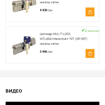
никель сатин
4 430
грн.
В наличии
Цилиндр MUL-T-LOCK
MTL600/Interactive+ 70T (35*35T)
никель сатин
5 446
грн.
ВИДЕО