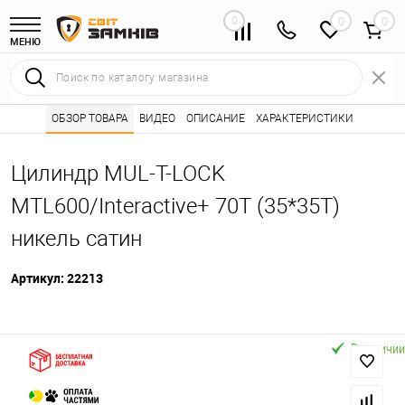
0
0
МЕНЮ
Интернет магазин замков
ОБЗОР ТОВАРА
ВИДЕО
ОПИСАНИЕ
Каталог товаров ⭐
ХАРАКТЕРИСТИКИ
Сердцевины (лич
•
•
Цилиндр MUL-T-LOCK
MTL600/Interactive+ 70T (35*35T)
никель сатин
Артикул:
22213
В наличии