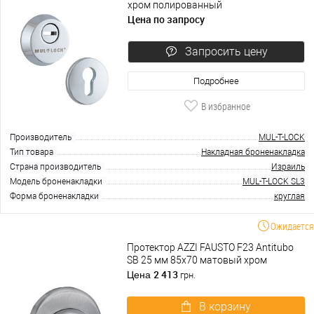
хром полированный
Цена по запросу
Запросить цену
Подробнее
В избранное
Производитель
MUL-T-LOCK
Тип товара
Накладная броненакладка
Страна производитель
Израиль
Модель броненакладки
MUL-T-LOCK SL3
Форма броненакладки
круглая
Ожидается
Протектор AZZI FAUSTO F23 Antitubo
SB 25 мм 85х70 матовый хром
2 413
Цена
грн.
В корзину