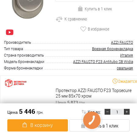
Купить в 1 клик
К сравнению
В избранное
Производитель
AZZI FAUSTO
Тип товара
Врезная броненакладка
Страна производитель
Италия
Модель броненакладки
AZZI FAUSTO F23 Antitubo SB Widia
Форма броненакладки
овальная
Ожидается
Протектор AZZI FAUSTO F23 Topsecure
25 мм 85х70 хром
5 873
Цена
грн.
5 446
Кол-во:
Цена
грн.
В корзину
В корзину
Купить в 1 клик
Подробнее