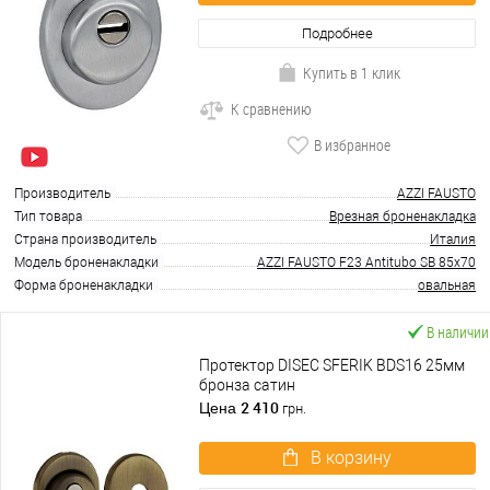
Подробнее
Купить в 1 клик
К сравнению
В избранное
Производитель
AZZI FAUSTO
Тип товара
Врезная броненакладка
Страна производитель
Италия
Модель броненакладки
AZZI FAUSTO F23 Antitubo SB 85x70
Форма броненакладки
овальная
В наличии
Протектор DISEC SFERIK BDS16 25мм
бронза сатин
2 410
Цена
грн.
В корзину