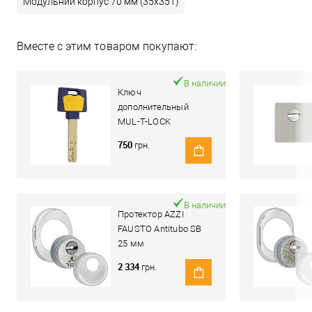
Модульний корпус 70 мм (35x35T)
Вместе с этим товаром покупают:
В наличии
Ключ
дополнительный
MUL-T-LOCK
MTL600/Interactive+
750
грн.
В наличии
Протектор AZZI
FAUSTO Antitubo SB
25 мм
ME50/85X70/CL
2 334
грн.
овальный широкий
хром полированный