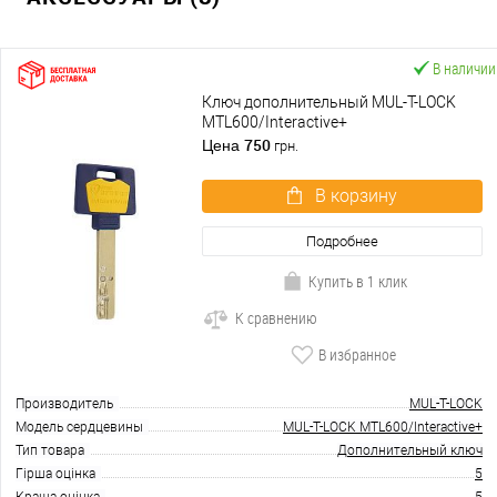
В наличии
Ключ дополнительный MUL-T-LOCK
MTL600/Interactive+
750
Цена
грн.
В корзину
Подробнее
Купить в 1 клик
К сравнению
В избранное
Производитель
MUL-T-LOCK
Модель сердцевины
MUL-T-LOCK MTL600/Interactive+
Тип товара
Дополнительный ключ
Гірша оцінка
5
Краща оцінка
5