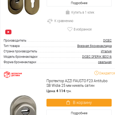
Подробнее
Купить в 1 клик
К сравнению
В избранное
Производитель
DISEC
Тип товара
Врезная броненакладка
Страна производитель
Италия
Модель броненакладки
DISEC SFERIK BDS16
Форма броненакладки
овальная
Ожидается
Протектор AZZI FAUSTO F23 Antitubo
SB Widia 25 мм никель сатин
4 114
Цена
грн.
В корзину
Подробнее