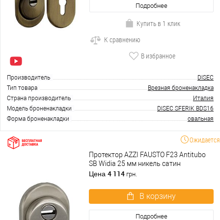
Подробнее
Купить в 1 клик
К сравнению
В избранное
Производитель
DISEC
Тип товара
Врезная броненакладка
Страна производитель
Италия
Модель броненакладки
DISEC SFERIK BDS16
Форма броненакладки
овальная
Ожидается
Протектор AZZI FAUSTO F23 Antitubo
SB Widia 25 мм никель сатин
4 114
Цена
грн.
В корзину
Подробнее