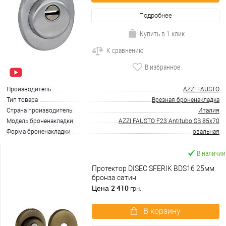
Подробнее
Купить в 1 клик
К сравнению
В избранное
Производитель
AZZI FAUSTO
Тип товара
Врезная броненакладка
Страна производитель
Италия
Модель броненакладки
AZZI FAUSTO F23 Antitubo SB 85x70
Форма броненакладки
овальная
В наличии
Протектор DISEC SFERIK BDS16 25мм
бронза сатин
2 410
Цена
грн.
В корзину