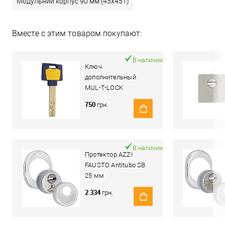
Модульний корпус 90 мм (45x45T)
Вместе с этим товаром покупают:
В наличии
Ключ
дополнительный
MUL-T-LOCK
MTL600/Interactive+
750
грн.
В наличии
Протектор AZZI
FAUSTO Antitubo SB
25 мм
ME50/85X70/CL
2 334
грн.
овальный широкий
хром полированный