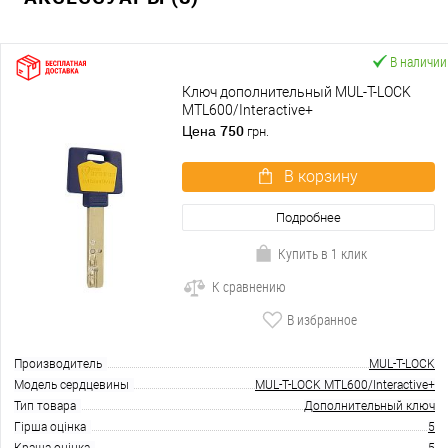
В наличии
Ключ дополнительный MUL-T-LOCK
MTL600/Interactive+
750
Цена
грн.
В корзину
Подробнее
Купить в 1 клик
К сравнению
В избранное
Производитель
MUL-T-LOCK
Модель сердцевины
MUL-T-LOCK MTL600/Interactive+
Тип товара
Дополнительный ключ
Гірша оцінка
5
Краща оцінка
5