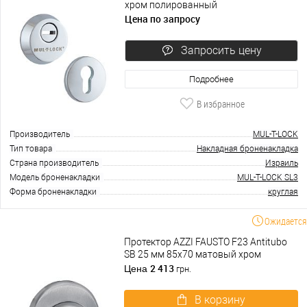
хром полированный
Цена по запросу
Запросить цену
Подробнее
В избранное
Производитель
MUL-T-LOCK
Тип товара
Накладная броненакладка
Страна производитель
Израиль
Модель броненакладки
MUL-T-LOCK SL3
Форма броненакладки
круглая
Ожидается
Протектор AZZI FAUSTO F23 Antitubo
SB 25 мм 85х70 матовый хром
2 413
Цена
грн.
В корзину