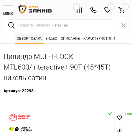
0
0
МЕНЮ
Интернет магазин замков
ОБЗОР ТОВАРА
ВИДЕО
ОПИСАНИЕ
Каталог товаров ⭐
ХАРАКТЕРИСТИКИ
Сердцевины (лич
•
•
Цилиндр MUL-T-LOCK
MTL600/Interactive+ 90T (45*45T)
никель сатин
Артикул:
22293
В наличии