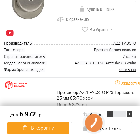
Купить в 1 клик
К сравнению
В избранное
Производитель
AZZI FAUSTO
Тип товара
Врезная броненакладка
Страна производитель
Италия
Модель броненакладки
AZZI FAUSTO F23 Antitubo SB Widia
Форма броненакладки
овальная
Ожидается
Протектор AZZI FAUSTO F23 Topsecure
25 мм 85х70 хром
5 873
Цена
грн.
6 972
Кол-во:
Цена
грн.
В корзину
В корзину
Купить в 1 клик
Подробнее