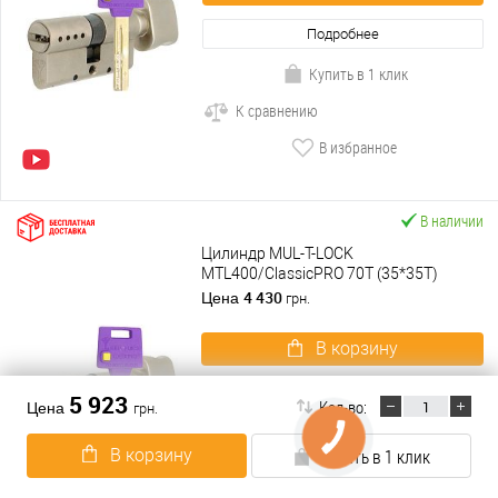
Подробнее
Купить в 1 клик
К сравнению
В избранное
В наличии
Цилиндр MUL-T-LOCK
MTL400/ClassicPRO 70T (35*35T)
никель сатин
4 430
Цена
грн.
В корзину
Подробнее
5 923
Кол-во:
Цена
грн.
Купить в 1 клик
В корзину
Купить в 1 клик
К сравнению