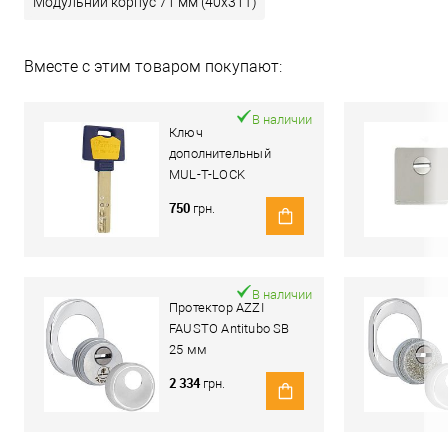
Модульний корпус 71 мм (40x31T)
Вместе с этим товаром покупают:
В наличии
Ключ
дополнительный
MUL-T-LOCK
MTL600/Interactive+
750
грн.
В наличии
Протектор AZZI
FAUSTO Antitubo SB
25 мм
ME50/85X70/CL
2 334
грн.
овальный широкий
хром полированный