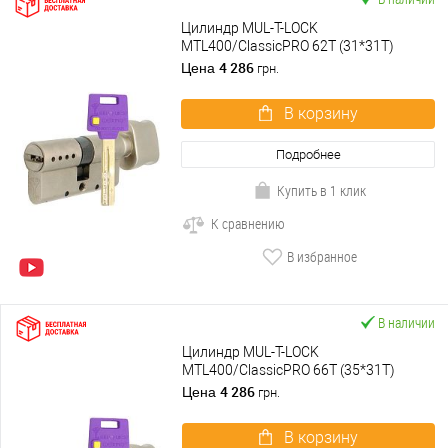
Цилиндр MUL-T-LOCK
MTL400/ClassicPRO 62T (31*31T)
никель сатин
4 286
Цена
грн.
В корзину
Подробнее
Купить в 1 клик
К сравнению
В избранное
В наличии
Цилиндр MUL-T-LOCK
MTL400/ClassicPRO 66T (35*31T)
никель сатин
4 286
Цена
грн.
В корзину