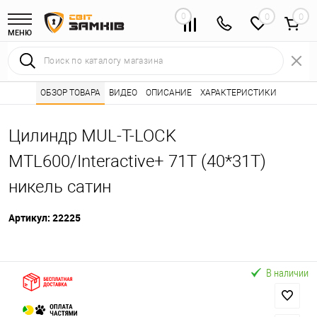
0
0
МЕНЮ
Интернет магазин замков
ОБЗОР ТОВАРА
ВИДЕО
ОПИСАНИЕ
Каталог товаров ⭐
ХАРАКТЕРИСТИКИ
Сердцевины (лич
•
•
Цилиндр MUL-T-LOCK
MTL600/Interactive+ 71T (40*31T)
никель сатин
Артикул:
22225
В наличии