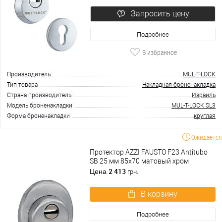
Запросить цену
Подробнее
В избранное
Производитель
MUL-T-LOCK
Тип товара
Накладная броненакладка
Страна производитель
Израиль
Модель броненакладки
MUL-T-LOCK SL3
Форма броненакладки
круглая
Ожидается
Протектор AZZI FAUSTO F23 Antitubo
SB 25 мм 85х70 матовый хром
2 413
Цена
грн.
В корзину
Подробнее