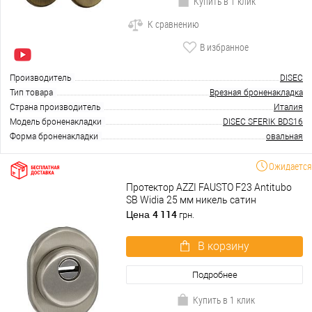
Купить в 1 клик
К сравнению
В избранное
Производитель
DISEC
Тип товара
Врезная броненакладка
Страна производитель
Италия
Модель броненакладки
DISEC SFERIK BDS16
Форма броненакладки
овальная
Ожидается
Протектор AZZI FAUSTO F23 Antitubo
SB Widia 25 мм никель сатин
4 114
Цена
грн.
В корзину
Подробнее
Купить в 1 клик