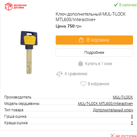
В наличии
Ключ дополнительный MUL-T-LOCK
MTL600/Interactive+
750
Цена
грн.
В корзину
Подробнее
Купить в 1 клик
К сравнению
В избранное
Производитель
MUL-T-LOCK
Модель сердцевины
MUL-T-LOCK MTL600/Interactive+
Тип товара
Дополнительный ключ
Гірша оцінка
5
Краща оцінка
5
Не доступен