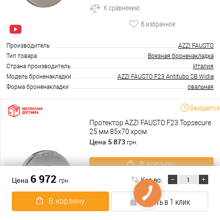
К сравнению
В избранное
Производитель
AZZI FAUSTO
Тип товара
Врезная броненакладка
Страна производитель
Италия
Модель броненакладки
AZZI FAUSTO F23 Antitubo SB Widia
Форма броненакладки
овальная
Ожидается
Протектор AZZI FAUSTO F23 Topsecure
25 мм 85х70 хром
5 873
Цена
грн.
В корзину
6 972
Кол-во:
Цена
грн.
Подробнее
В корзину
Купить в 1 клик
Купить в 1 клик
К сравнению