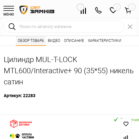
0
0
МЕНЮ
Интернет магазин замков
ОБЗОР ТОВАРА
ВИДЕО
ОПИСАНИЕ
Каталог товаров ⭐
ХАРАКТЕРИСТИКИ
Сердцевины (лич
•
•
Цилиндр MUL-T-LOCK
MTL600/Interactive+ 90 (35*55) никель
сатин
Артикул:
22283
В наличии