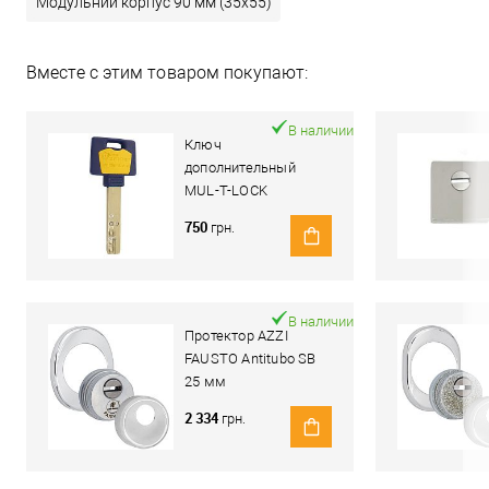
Модульний корпус 90 мм (35x55)
Вместе с этим товаром покупают:
В наличии
Ключ
дополнительный
MUL-T-LOCK
MTL600/Interactive+
750
грн.
В наличии
Протектор AZZI
FAUSTO Antitubo SB
25 мм
ME50/85X70/CL
2 334
грн.
овальный широкий
хром полированный