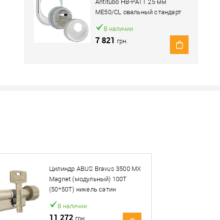
Antitubo HB-PATT 25 мм
ME50/CL овальный стандарт
хром полированный
В наличии
7 821
грн.
Наличие в розничных магазинах уточн
Нашли деше
Снизим ц
Цилиндр ABUS Bravus 3500 MX
Купить в 1 клик
Magnet (модульный) 100T
(50*50T) никель сатин
овар. Подробности спрашивайте у менеджера.
В наличии
11 272
грн.