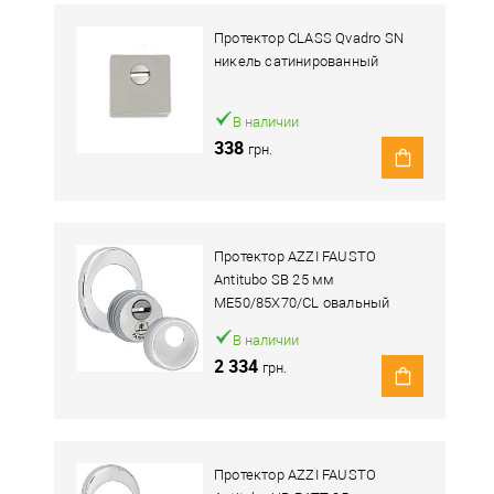
Протектор CLASS Qvadro SN
никель сатинированный
В наличии
338
грн.
Протектор AZZI FAUSTO
Antitubo SB 25 мм
ME50/85X70/CL овальный
широкий хром полированный
В наличии
2 334
грн.
Протектор AZZI FAUSTO