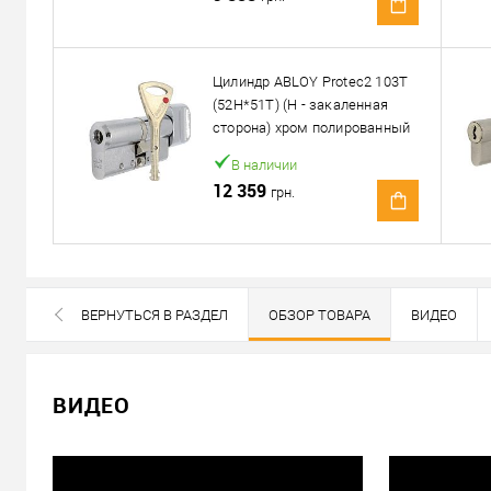
Доставка
Доставка сердцевин от 4000 грн осуществляется беспла
Цилиндр ABLOY Protec2 103T
(52H*51T) (H - закаленная
«Новой Почтой» по Украине
сторона) хром полированный
Самовывоз
В наличии
Минимальная сумма заказа 400 грн
12 359
грн.
Доставка наложенным платежом от 400 грн
Отправить ссылку другу
ВЕРНУТЬСЯ В РАЗДЕЛ
ОБЗОР ТОВАРА
ВИДЕО
ВСЕ БРЕНДЫ ДАННОЙ КАТЕГОРИИ
ВИДЕО