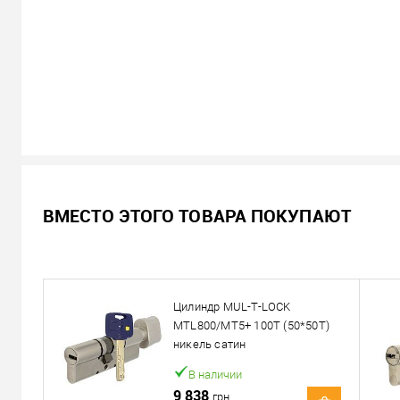
В наличии
ВМЕСТО ЭТОГО ТОВАРА ПОКУПАЮТ
7 538
Цена
грн.
Кол-во:
Цилиндр MUL-T-LOCK
В корзину
MTL800/MT5+ 100T (50*50T)
никель сатин
Можем установить этот т
В наличии
9 838
грн.