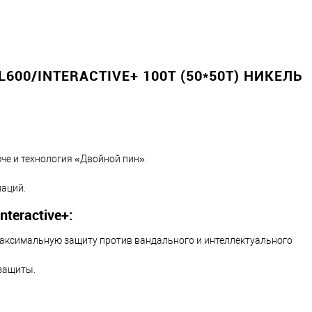
00/INTERACTIVE+ 100T (50*50T) НИКЕЛЬ
че и технология «Двойной пин».
наций.
eractive+:
максимальную защиту против вандального и интеллектуального
защиты.