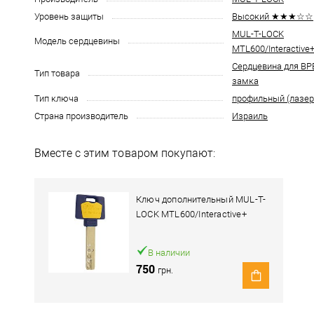
Уровень защиты
Высокий ★★★☆☆
MUL-T-LOCK
Модель сердцевины
MTL600/Interactive
Сердцевина для В
Тип товара
замка
Тип ключа
профильный (лазе
Страна производитель
Израиль
Вместе с этим товаром покупают:
Ключ дополнительный MUL-T-
LOCK MTL600/Interactive+
В наличии
750
грн.