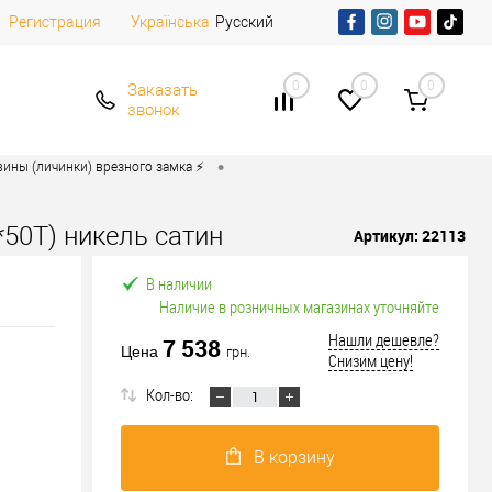
Регистрация
Русский
Українська
0
0
0
Заказать
звонок
•
ины (личинки) врезного замка ⚡️
*50T) никель сатин
Артикул:
22113
В наличии
Наличие в розничных магазинах уточняйте
Нашли дешевле?
7 538
Цена
грн.
Снизим цену!
Кол-во:
В корзину