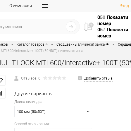
О компании
Вход
0
5
0
Показати
номер
0
6
7
Показати
номер
•
•
•
амков
Каталог товаров ⭐
Сердцевины (личинки) замка 🌟
Сердцев
MTL600/Interactive+ 100T (50*50T) никель сатин ⭐
L-T-LOCK MTL600/Interactive+ 100T (50
Отзывов: 0
Добавить отзыв
Другие варианты:
Длина цилиндра:
100 мм (50x50T)
Способ открывания: