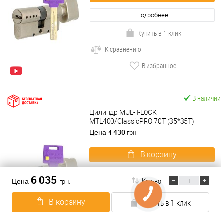
Подробнее
Купить в 1 клик
К сравнению
В избранное
В наличии
Цилиндр MUL-T-LOCK
MTL400/ClassicPRO 70T (35*35T)
никель сатин
4 430
Цена
грн.
В корзину
Подробнее
6 035
Кол-во:
Цена
грн.
Купить в 1 клик
В корзину
Купить в 1 клик
К сравнению