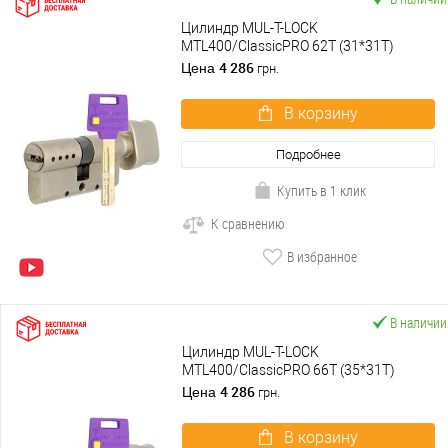
Цилиндр MUL-T-LOCK
MTL400/ClassicPRO 62T (31*31T)
никель сатин
4 286
Цена
грн.
В корзину
Подробнее
Купить в 1 клик
К сравнению
В избранное
В наличии
Цилиндр MUL-T-LOCK
MTL400/ClassicPRO 66T (35*31T)
никель сатин
4 286
Цена
грн.
В корзину