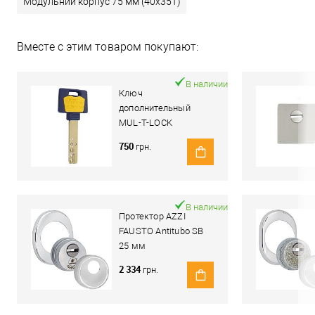
Модульний корпус 75 мм (40x35T)
Вместе с этим товаром покупают:
В наличии
Ключ
дополнительный
MUL-T-LOCK
MTL600/Interactive+
750
грн.
В наличии
Протектор AZZI
FAUSTO Antitubo SB
25 мм
ME50/85X70/CL
2 334
грн.
овальный широкий
хром полированный