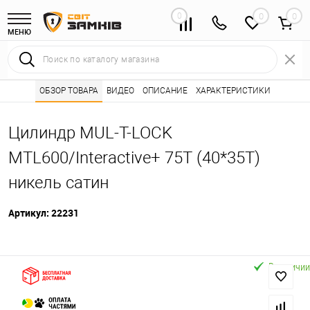
0
0
МЕНЮ
Интернет магазин замков
ОБЗОР ТОВАРА
ВИДЕО
ОПИСАНИЕ
Каталог товаров ⭐
ХАРАКТЕРИСТИКИ
Сердцевины (лич
•
•
Цилиндр MUL-T-LOCK
MTL600/Interactive+ 75T (40*35T)
никель сатин
Артикул:
22231
В наличии