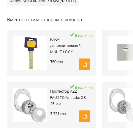
Модульний корпус 76 мм (45x31T)
Вместе с этим товаром покупают:
В наличии
Ключ
дополнительный
MUL-T-LOCK
MTL600/Interactive+
750
грн.
В наличии
Протектор AZZI
FAUSTO Antitubo SB
25 мм
ME50/85X70/CL
2 334
грн.
овальный широкий
хром полированный