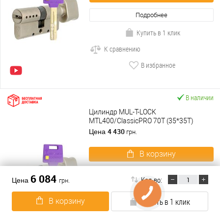
Подробнее
Купить в 1 клик
К сравнению
В избранное
В наличии
Цилиндр MUL-T-LOCK
MTL400/ClassicPRO 70T (35*35T)
никель сатин
4 430
Цена
грн.
В корзину
Подробнее
6 084
Кол-во:
Цена
грн.
Купить в 1 клик
В корзину
Купить в 1 клик
К сравнению