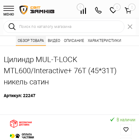
0
0
МЕНЮ
Интернет магазин замков
ОБЗОР ТОВАРА
ВИДЕО
ОПИСАНИЕ
Каталог товаров ⭐
ХАРАКТЕРИСТИКИ
Сердцевины (лич
•
•
Цилиндр MUL-T-LOCK
MTL600/Interactive+ 76T (45*31T)
никель сатин
Артикул:
22247
В наличии