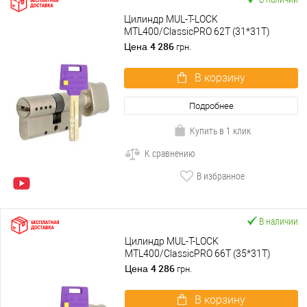
Цилиндр MUL-T-LOCK
MTL400/ClassicPRO 62T (31*31T)
никель сатин
4 286
Цена
грн.
В корзину
Подробнее
Купить в 1 клик
К сравнению
В избранное
В наличии
Цилиндр MUL-T-LOCK
MTL400/ClassicPRO 66T (35*31T)
никель сатин
4 286
Цена
грн.
В корзину