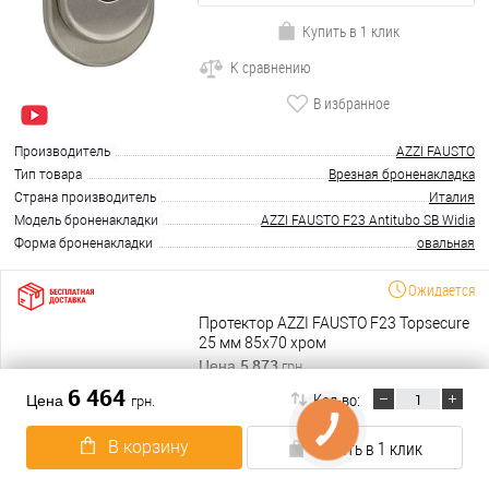
Купить в 1 клик
К сравнению
В избранное
Производитель
AZZI FAUSTO
Тип товара
Врезная броненакладка
Страна производитель
Италия
Модель броненакладки
AZZI FAUSTO F23 Antitubo SB Widia
Форма броненакладки
овальная
Ожидается
Протектор AZZI FAUSTO F23 Topsecure
25 мм 85х70 хром
5 873
Цена
грн.
6 464
Кол-во:
Цена
грн.
В корзину
КНОПКА
ЗВ'ЯЗКУ
В корзину
Купить в 1 клик
Подробнее