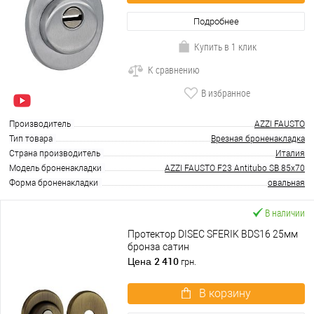
Подробнее
Купить в 1 клик
К сравнению
В избранное
Производитель
AZZI FAUSTO
Тип товара
Врезная броненакладка
Страна производитель
Италия
Модель броненакладки
AZZI FAUSTO F23 Antitubo SB 85x70
Форма броненакладки
овальная
В наличии
Протектор DISEC SFERIK BDS16 25мм
бронза сатин
2 410
Цена
грн.
В корзину