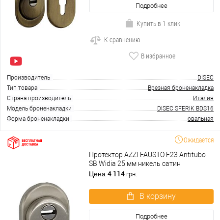
Подробнее
Купить в 1 клик
К сравнению
В избранное
Производитель
DISEC
Тип товара
Врезная броненакладка
Страна производитель
Италия
Модель броненакладки
DISEC SFERIK BDS16
Форма броненакладки
овальная
Ожидается
Протектор AZZI FAUSTO F23 Antitubo
SB Widia 25 мм никель сатин
4 114
Цена
грн.
В корзину
Подробнее