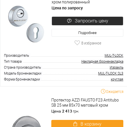
хром полированный
Цена по запросу
Запросить цену
Подробнее
В избранное
Производитель
MUL-T-LOCK
Тип товара
Накладная броненакладка
Страна производитель
Израиль
Модель броненакладки
MUL-T-LOCK SL3
Форма броненакладки
круглая
Ожидается
Протектор AZZI FAUSTO F23 Antitubo
SB 25 мм 85х70 матовый хром
2 413
Цена
грн.
В корзину