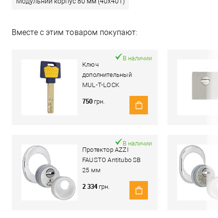
Модульний корпус 80 мм (40x40T)
Вместе с этим товаром покупают:
В наличии
Ключ
дополнительный
MUL-T-LOCK
MTL600/Interactive+
750
грн.
В наличии
Протектор AZZI
FAUSTO Antitubo SB
25 мм
ME50/85X70/CL
2 334
грн.
овальный широкий
хром полированный