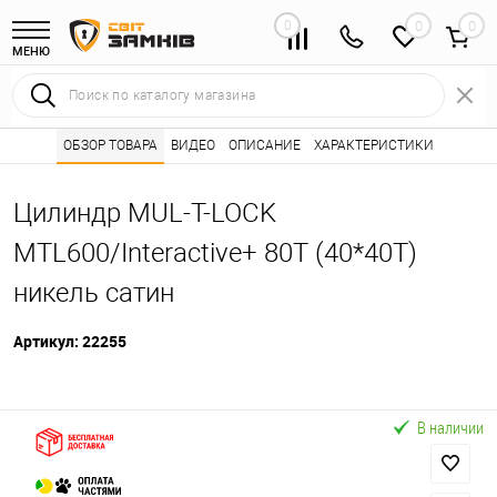
0
0
МЕНЮ
Интернет магазин замков
ОБЗОР ТОВАРА
ВИДЕО
ОПИСАНИЕ
Каталог товаров ⭐
ХАРАКТЕРИСТИКИ
Сердцевины (лич
•
•
Цилиндр MUL-T-LOCK
MTL600/Interactive+ 80T (40*40T)
никель сатин
Артикул:
22255
В наличии