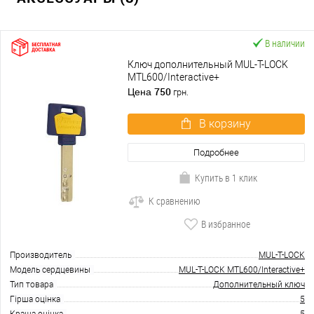
В наличии
Ключ дополнительный MUL-T-LOCK
MTL600/Interactive+
750
Цена
грн.
В корзину
Подробнее
Купить в 1 клик
К сравнению
В избранное
Производитель
MUL-T-LOCK
Модель сердцевины
MUL-T-LOCK MTL600/Interactive+
Тип товара
Дополнительный ключ
Гірша оцінка
5
Краща оцінка
5