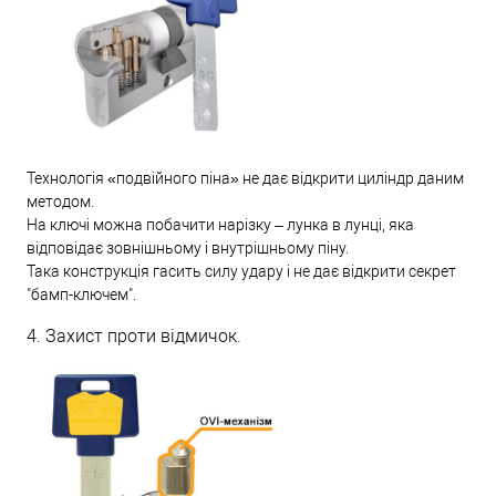
Технологія «подвійного піна» не дає відкрити циліндр даним
методом.
На ключі можна побачити нарізку – лунка в лунці, яка
відповідає зовнішньому і внутрішньому піну.
Така конструкція гасить силу удару і не дає відкрити секрет
"бамп-ключем".
4. Захист проти відмичок.