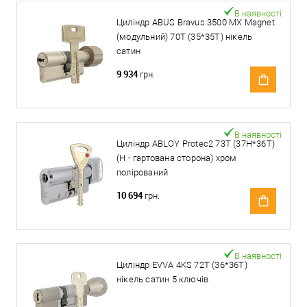
В наявності
Циліндр ABUS Bravus 3500 MX Magnet
(модульний) 70T (35*35T) нікель
сатин
9 934
грн.
В наявності
Циліндр ABLOY Protec2 73T (37H*36T)
(H - гартована сторона) хром
полірований
10 694
грн.
В наявності
Циліндр EVVA 4KS 72T (36*36T)
нікель сатин 5 ключів