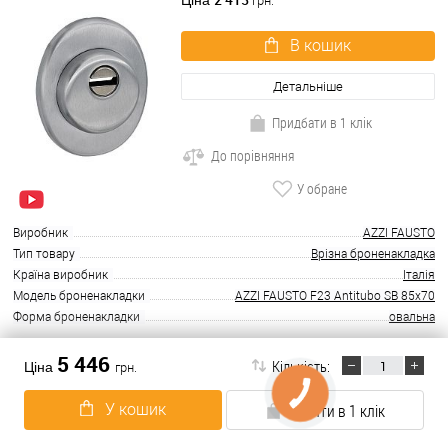
Ціна
грн.
В кошик
Детальніше
Придбати в 1 клік
До порівняння
У обране
Виробник
AZZI FAUSTO
Тип товару
Врізна броненакладка
Країна виробник
Італія
Модель броненакладки
AZZI FAUSTO F23 Antitubo SB 85x70
Форма броненакладки
овальна
5 446
В наявності
Кількість:
Ціна
грн.
КНОПКА
Протектор DISEC SFERIK BDS16 25мм
ЗВ'ЯЗКУ
У кошик
Купити в 1 клік
бронза сатин
2 410
Ціна
грн.