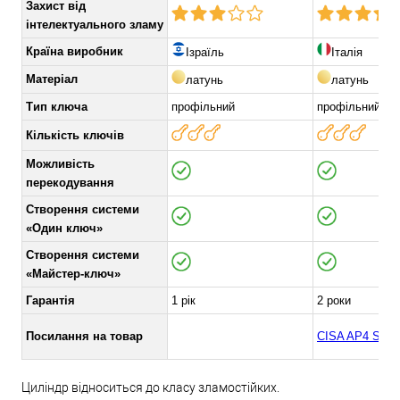
Захист від
інтелектуального зламу
Країна виробник
Ізраїль
Італія
Матеріал
латунь
латунь
Тип ключа
профільний
профільний
Кількість ключів
Можливість
перекодування
Створення системи
«Один ключ»
Створення системи
«Майстер-ключ»
Гарантія
1 рік
2 роки
Посилання на товар
CISA AP4 S
Циліндр відноситься до класу зламостійких.