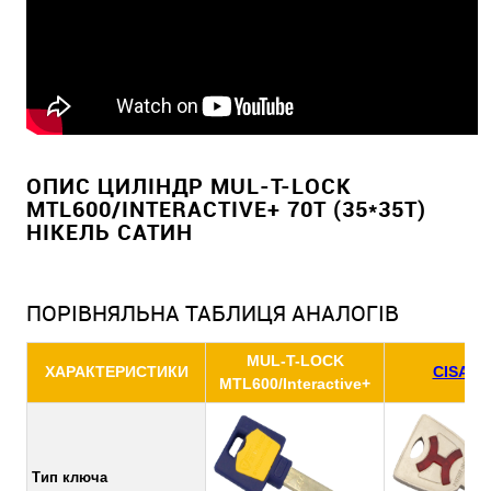
ОПИС ЦИЛІНДР MUL-T-LOCK
MTL600/INTERACTIVE+ 70T (35*35T)
НІКЕЛЬ САТИН
ПОРІВНЯЛЬНА ТАБЛИЦЯ АНАЛОГІВ
MUL-T-LOCK
ХАРАКТЕРИСТИКИ
CISA AP
MTL600/Interactive+
Тип ключа