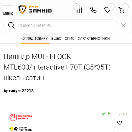
0
0
МЕНЮ
Інтернет магазин замків
ОГЛЯД ТОВАРУ
ВІДЕО
Каталог товарів ⭐
ОПИС
ХАРАКТЕРИСТИКИ
Серцевини (личинк
•
•
Циліндр MUL-T-LOCK
MTL600/Interactive+ 70T (35*35T)
нікель сатин
Артикул:
22213
В наявності