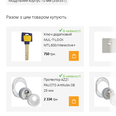
Модульний корпус 70 мм (35x35T)
Разом з цим товаром купують:
В наявності
Ключ додатковий
MUL-T-LOCK
MTL600/Interactive+
(Світ Замків)
750
грн.
В наявності
Протектор AZZI
FAUSTO Antitubo SB
25 мм
ME50/85X70/CL
2 334
грн.
овальний широкий
хром полірований