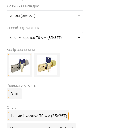
Довжина циліндра:
70 мм (35x35T)
Спосіб відкривання:
ключ - вороток 70 мм (35x35T)
Колір серцевини:
Кількість ключів:
3 шт
Опції:
Цільний корпус 70 мм (35x35T)