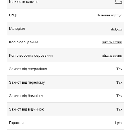
Кількість ключів
3 шт
Опції
Цільний корпус
Матеріал
латунь
Колір серцевини
нікель сатин
Колір воротка серцевини
нікель сатин
Захист від свердління
Так
Захист від перелому
Так
Захист від бампінгу
Так
Захист від відмичок
Так
Гарантія
1 рік