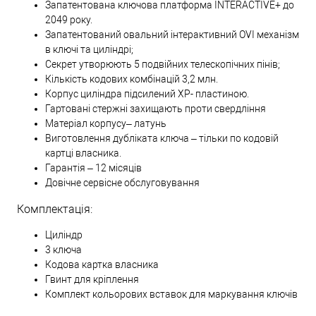
Запатентована ключова платформа INTERACTIVE+ до
2049 року.
Запатентований овальний інтерактивний OVI механізм
в ключі та циліндрі;
Секрет утворюють 5 подвійних телескопічних пінів;
Кількість кодових комбінацій 3,2 млн.
Корпус циліндра підсилений XP- пластиною.
Гартовані стержні захищають проти свердління
Матеріал корпусу– латунь
Виготовлення дубліката ключа – тільки по кодовій
картці власника.
Гарантія – 12 місяців
Довічне сервісне обслуговування
Комплектація:
Циліндр
3 ключа
Кодова картка власника
Гвинт для кріплення
Комплект кольорових вставок для маркування ключів