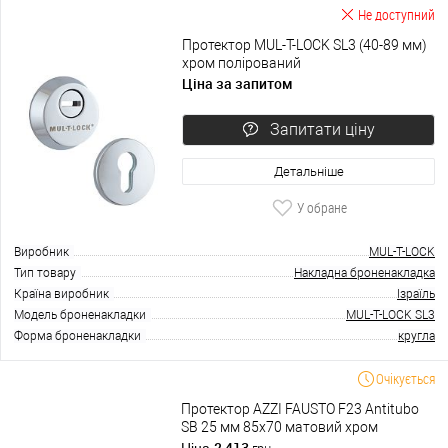
Не доступний
Протектор MUL-T-LOCK SL3 (40-89 мм)
хром полірований
Ціна за запитом
Запитати ціну
Детальніше
У обране
Виробник
MUL-T-LOCK
Тип товару
Накладна броненакладка
Країна виробник
Ізраїль
Модель броненакладки
MUL-T-LOCK SL3
Форма броненакладки
кругла
Очікується
Протектор AZZI FAUSTO F23 Antitubo
SB 25 мм 85х70 матовий хром
2 413