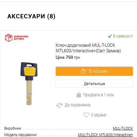
АКСЕСУАРИ (8)
В наявності
Ключ додатковий MUL-T-LOCK
MTL600/Interactive+(Світ Замків)
750
Ціна
грн.
В кошик
Детальніше
Придбати в 1 клік
До порівняння
У обране
Виробник
MUL-T-LOCK
Модель серцевини
MUL-T-LOCK MTL600/Interactive+