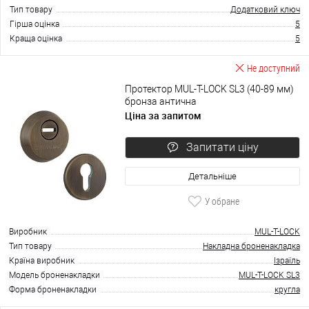
Тип товару
Додатковий ключ
Гірша оцінка
5
Краща оцінка
5
Не доступний
Протектор MUL-T-LOCK SL3 (40-89 мм)
бронза антична
Ціна за запитом
Запитати ціну
Детальніше
У обране
Виробник
MUL-T-LOCK
Тип товару
Накладна броненакладка
Країна виробник
Ізраїль
Модель броненакладки
MUL-T-LOCK SL3
Форма броненакладки
кругла