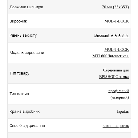
Довжина циліндра
70 мм (35x35T)
Виробник
MUL-T-LOCK
Рівень захисту
Високий ★★★☆☆
MUL-T-LOCK
Модель серцевини
MTL600/Interactive+
Серцевина для
Тип товару
ВРІЗНОГО замка
профільний
Тип ключа
(лазерний)
Країна виробник
Ізраїль
Спосіб відкривання
ключ - вороток