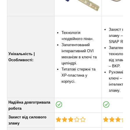
Захист від 
Технологія
зламу – тех
«подвійного піна».
SNAP RESI
Запатентований
Запатентов
інтерактивний OVI
Унікальність |
технологія 
механізм в ключі та
Особливості:
від зламу “
циліндрі.
– BKP.
Титатові стержні та
Рухомий ел
ХР-пластина у
ключі – зах
корпусі.
інтелектуал
зламу.
Надійна довготривала
робота
Захист від силового
зламу