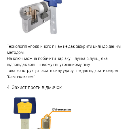
Технологія «подвійного піна» не дає відкрити циліндр даним
методом.
На ключі можна побачити нарізку – лунка в лунці, яка
відповідає зовнішньому і внутрішньому піну.
Така конструкція гасить силу удару і не дає відкрити секрет
"бамп-ключем".
4. Захист проти відмичок.