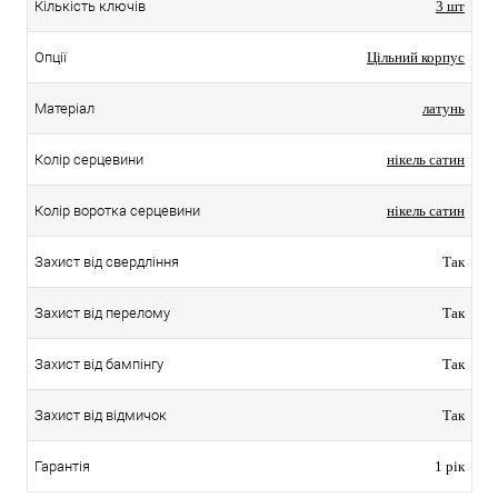
Кількість ключів
3 шт
Опції
Цільний корпус
Матеріал
латунь
Колір серцевини
нікель сатин
Колір воротка серцевини
нікель сатин
Захист від свердління
Так
Захист від перелому
Так
Захист від бампінгу
Так
Захист від відмичок
Так
Гарантія
1 рік