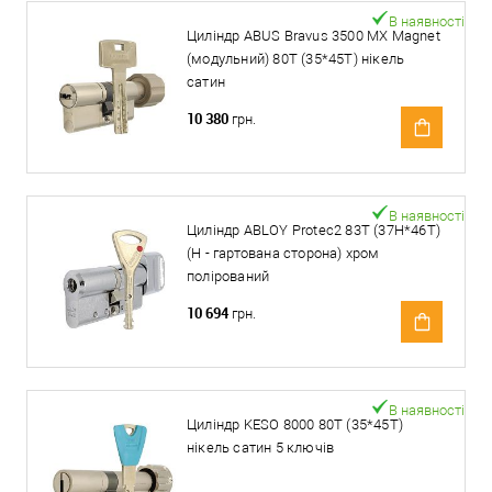
В наявності
Циліндр ABUS Bravus 3500 MX Magnet
(модульний) 80T (35*45T) нікель
сатин
10 380
грн.
В наявності
Циліндр ABLOY Protec2 83T (37H*46T)
(H - гартована сторона) хром
полірований
10 694
грн.
В наявності
Циліндр KESO 8000 80T (35*45T)
нікель сатин 5 ключів