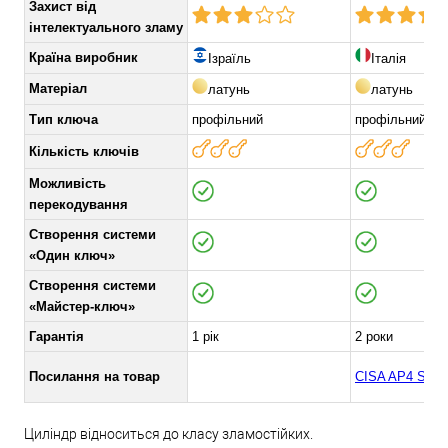
Захист від
інтелектуального зламу
Країна виробник
Ізраїль
Італія
Матеріал
латунь
латунь
Тип ключа
профільний
профільний
Кількість ключів
Можливість
перекодування
Створення системи
«Один ключ»
Створення системи
«Майстер-ключ»
Гарантія
1 рік
2 роки
Посилання на товар
CISA AP4 S
Циліндр відноситься до класу зламостійких.