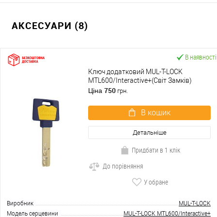
АКСЕСУАРИ (8)
В наявності
Ключ додатковий MUL-T-LOCK
MTL600/Interactive+(Світ Замків)
750
Ціна
грн.
В кошик
Детальніше
Придбати в 1 клік
До порівняння
У обране
Виробник
MUL-T-LOCK
Модель серцевини
MUL-T-LOCK MTL600/Interactive+