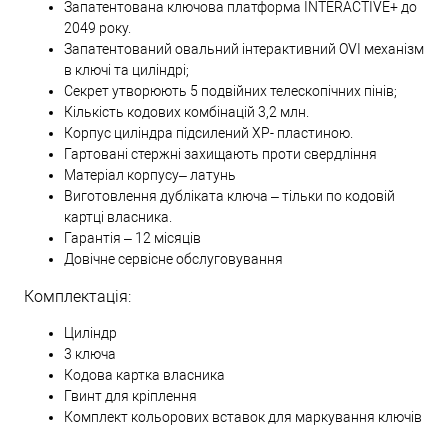
Запатентована ключова платформа INTERACTIVE+ до
2049 року.
Запатентований овальний інтерактивний OVI механізм
в ключі та циліндрі;
Секрет утворюють 5 подвійних телескопічних пінів;
Кількість кодових комбінацій 3,2 млн.
Корпус циліндра підсилений XP- пластиною.
Гартовані стержні захищають проти свердління
Матеріал корпусу– латунь
Виготовлення дубліката ключа – тільки по кодовій
картці власника.
Гарантія – 12 місяців
Довічне сервісне обслуговування
Комплектація:
Циліндр
3 ключа
Кодова картка власника
Гвинт для кріплення
Комплект кольорових вставок для маркування ключів