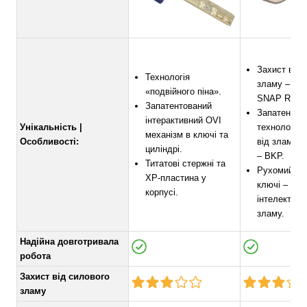
Захист від 
Технологія
зламу – тех
«подвійного піна».
SNAP RESI
Запатентований
Запатентов
інтерактивний OVI
Унікальність |
технологія 
механізм в ключі та
Особливості:
від зламу “
циліндрі.
– BKP.
Титатові стержні та
Рухомий ел
ХР-пластина у
ключі – зах
корпусі.
інтелектуал
зламу.
Надійна довготривала
робота
Захист від силового
зламу