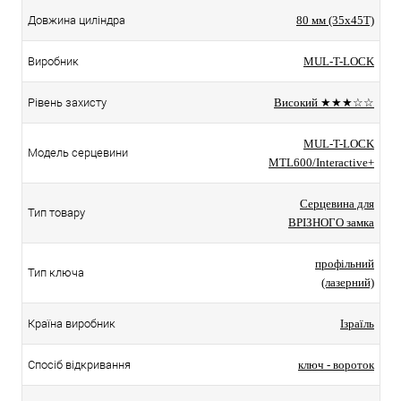
Довжина циліндра
80 мм (35x45T)
Виробник
MUL-T-LOCK
Рівень захисту
Високий ★★★☆☆
MUL-T-LOCK
Модель серцевини
MTL600/Interactive+
Серцевина для
Тип товару
ВРІЗНОГО замка
профільний
Тип ключа
(лазерний)
Країна виробник
Ізраїль
Спосіб відкривання
ключ - вороток