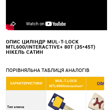
ОПИС ЦИЛІНДР MUL-T-LOCK
MTL600/INTERACTIVE+ 80T (35*45T)
НІКЕЛЬ САТИН
ПОРІВНЯЛЬНА ТАБЛИЦЯ АНАЛОГІВ
MUL-T-LOCK
ХАРАКТЕРИСТИКИ
CISA AP
MTL600/Interactive+
Тип ключа