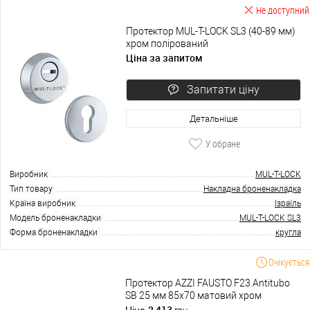
Не доступний
Протектор MUL-T-LOCK SL3 (40-89 мм)
хром полірований
Ціна за запитом
Запитати ціну
Детальніше
У обране
Виробник
MUL-T-LOCK
Тип товару
Накладна броненакладка
Країна виробник
Ізраїль
Модель броненакладки
MUL-T-LOCK SL3
Форма броненакладки
кругла
Очікується
Протектор AZZI FAUSTO F23 Antitubo
SB 25 мм 85х70 матовий хром
2 413