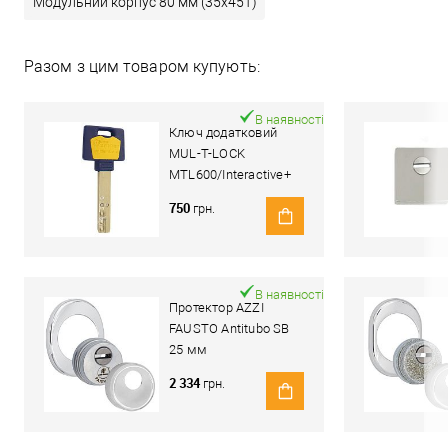
Модульний корпус 80 мм (35x45T)
Разом з цим товаром купують:
В наявності
Ключ додатковий
MUL-T-LOCK
MTL600/Interactive+
(Світ Замків)
750
грн.
В наявності
Протектор AZZI
FAUSTO Antitubo SB
25 мм
ME50/85X70/CL
2 334
грн.
овальний широкий
хром полірований