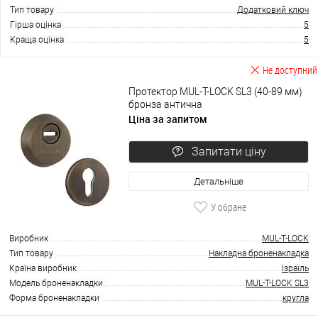
Тип товару
Додатковий ключ
Гірша оцінка
5
Краща оцінка
5
Не доступний
Протектор MUL-T-LOCK SL3 (40-89 мм)
бронза антична
Ціна за запитом
Запитати ціну
Детальніше
У обране
Виробник
MUL-T-LOCK
Тип товару
Накладна броненакладка
Країна виробник
Ізраїль
Модель броненакладки
MUL-T-LOCK SL3
Форма броненакладки
кругла