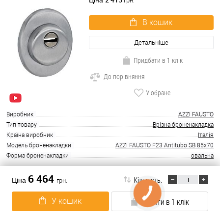
Ціна
грн.
В кошик
Детальніше
Придбати в 1 клік
До порівняння
У обране
Виробник
AZZI FAUSTO
Тип товару
Врізна броненакладка
Країна виробник
Італія
Модель броненакладки
AZZI FAUSTO F23 Antitubo SB 85x70
Форма броненакладки
овальна
6 464
В наявності
Кількість:
Ціна
грн.
Протектор DISEC SFERIK BDS16 25мм
У кошик
Купити в 1 клік
бронза сатин
2 410
Ціна
грн.