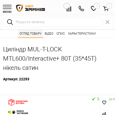
0
0
МЕНЮ
Інтернет магазин замків
ОГЛЯД ТОВАРУ
ВІДЕО
Каталог товарів ⭐
ОПИС
ХАРАКТЕРИСТИКИ
Серцевини (личинк
•
•
Циліндр MUL-T-LOCK
MTL600/Interactive+ 80T (35*45T)
нікель сатин
Артикул:
22253
В наявності