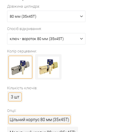
Довжина циліндра:
80 мм (35x45T)
Спосіб відкривання:
ключ - вороток 80 мм (35x45T)
Колір серцевини:
Кількість ключів:
3 шт
Опції:
Цільний корпус 80 мм (35x45T)