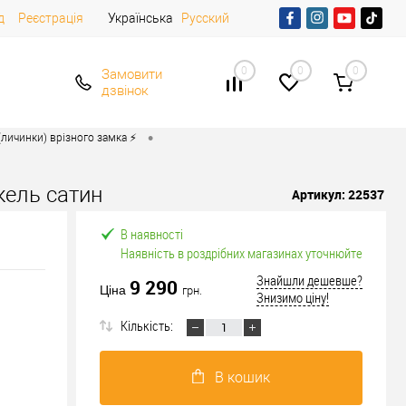
д
Реєстрація
Українська
Русский
0
0
0
Замовити
дзвінок
•
личинки) врізного замка ⚡️
кель сатин
Артикул:
22537
В наявності
Наявність в роздрібних магазинах уточнюйте
Знайшли дешевше?
9 290
Ціна
грн.
Знизимо ціну!
Кількість:
В кошик