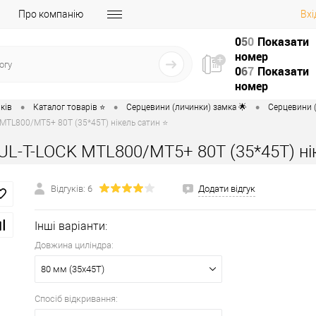
Про компанію
Вхі
0
5
0
Показати
номер
0
6
7
Показати
номер
•
•
•
ків
Каталог товарів ⭐
Серцевини (личинки) замка 🌟
Серцевини (
MTL800/MT5+ 80T (35*45T) нікель сатин ⭐
UL-T-LOCK MTL800/MT5+ 80T (35*45T) ні
Відгуків: 6
Додати відгук
Інші варіанти:
Довжина циліндра:
80 мм (35x45T)
Спосіб відкривання: