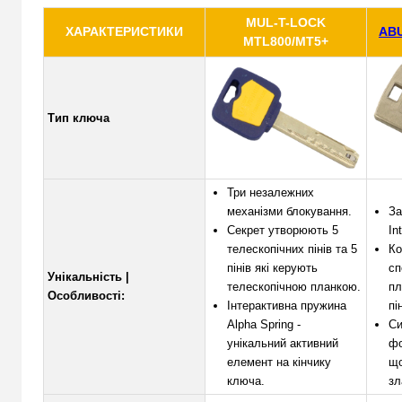
MUL-T-LOCK
ХАРАКТЕРИСТИКИ
ABU
MTL800/MT5+
Тип ключа
Три незалежних
механізми блокування.
За
Секрет утворюють 5
Int
телескопічних пінів та 5
Ко
пінів які керують
сп
Унікальність |
телескопічною планкою.
пл
Особливості:
Інтерактивна пружина
пі
Alpha Spring -
Си
унікальний активний
фо
елемент на кінчику
що
ключа.
зл