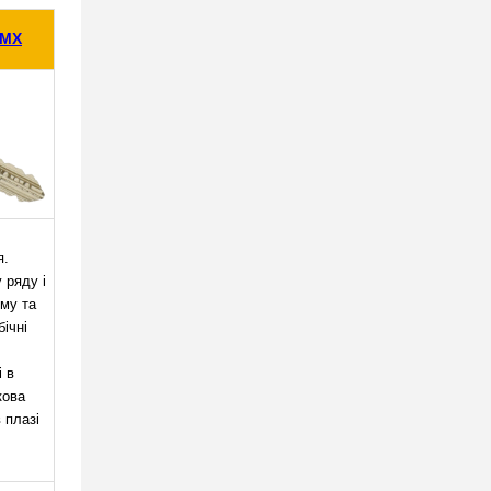
 MX
я.
 ряду і
-му та
бічні
і в
кова
в плазі