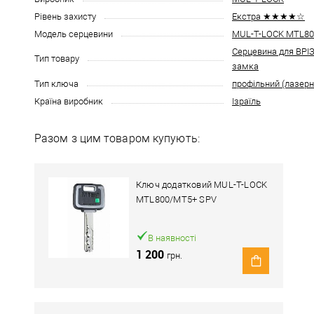
Рівень захисту
Екстра ★★★★☆
Модель серцевини
MUL-T-LOCK MTL8
Серцевина для ВР
Тип товару
замка
Тип ключа
профільний (лазерн
Країна виробник
Ізраїль
Разом з цим товаром купують:
Ключ додатковий MUL-T-LOCK
MTL800/MT5+ SPV
В наявності
1 200
грн.