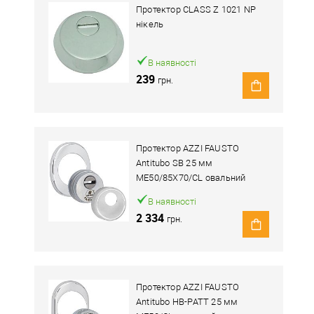
Протектор CLASS Z 1021 NP
нікель
В наявності
239
грн.
Протектор AZZI FAUSTO
Antitubo SB 25 мм
ME50/85X70/CL овальний
широкий хром полірований
В наявності
2 334
грн.
Протектор AZZI FAUSTO
Antitubo HB-PATT 25 мм