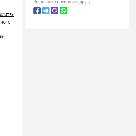
Відправити посилання другу
00/MT5+
ІЗНОГО
ий)