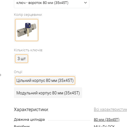
ключ - вороток 80 мм (35x45T)
Колір серцевини:
Кількість ключів:
3 шт
Опції:
Цільний корпус 80 мм (35x45T)
Модульний корпус 80 мм (35x45T)
Характеристики:
Всі характеристи
Довжина циліндра
80 мм (35x45T)
Виробник
MUL-T-LOCK