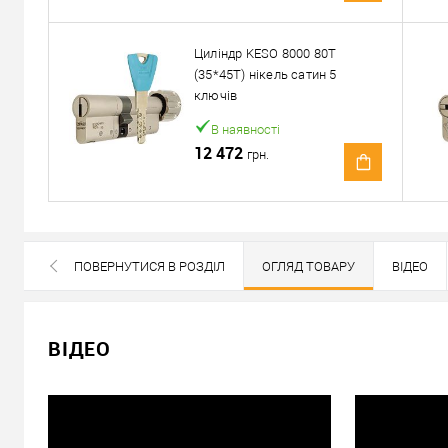
Доставка
Доставка серцевин від 4000 грн здійснюється безкошто
Циліндр KESO 8000 80T
(35*45T) нікель сатин 5
«Новою Поштою» по Україні
ключів
Самовивіз
В наявності
Мінімальна сума замовлення 400 грн
12 472
грн.
Доставка накладеним платежем від 400 грн
Відправити посилання другу
ПОВЕРНУТИСЯ В РОЗДІЛ
ОГЛЯД ТОВАРУ
ВІДЕО
СХОЖІ ТОВАРИ
ВСІ БРЕНДИ ДАНОЇ КАТЕГОРІЇ
ВІДЕО