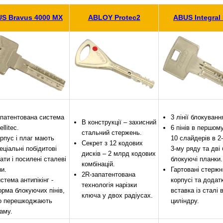
S Bravus 4000 MX
ABLOY Protec2
ABUS Integral
патентована система
3 лінії блокуванн
В конструкції – захисний
ellitec.
6 пінів в першому
стальний стержень.
рпус і плаг мають
10 слайдерів в 2
Секрет з 12 кодових
еціальні побідитові
3-му ряду та дві 
дисків – 2 млрд кодових
ати і посилені сталеві
блокуючі планки.
комбінацій.
ни.
Гартовані стержн
2R-запатентована
стема антипікінг -
корпусі та додат
технологія нарізки
рма блокуючих пінів,
вставка із сталі 
ключа у двох радіусах.
 перешкоджають
циліндру.
аму.