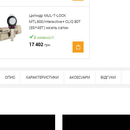
Оплата
вно
Циліндр MUL-T-LOCK
MTL600/Interactive+ CLIQ 80T
(35i*45T) нікель сатин
В наявності
17 402
грн.
ОПИС
ХАРАКТЕРИСТИКИ
АКСЕСУАРИ
ВІДГУКИ