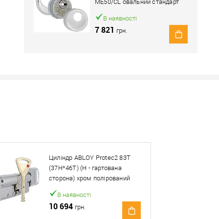
ME50/CL овальний стандарт
хром полірований
В наявності
7 821
грн.
Наявність в роздрібних магазинах уточн
Знайшли деше
Знизимо 
Циліндр ABLOY Protec2 83T
Купити в 1 клік
(37H*46T) (H - гартована
сторона) хром полірований
ей товар. Деталі запитуйте у менеджера.
В наявності
10 694
грн.