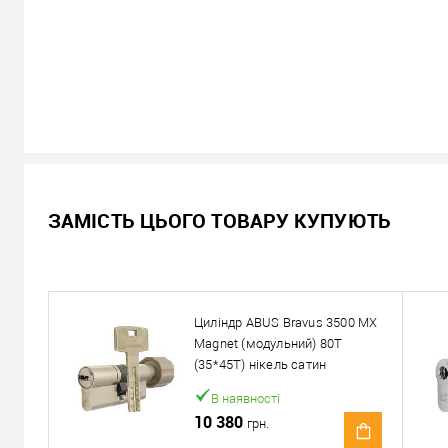
В наявності
ЗАМІСТЬ ЦЬОГО ТОВАРУ КУПУЮТЬ
9 290
Ціна
грн.
Кількість:
Циліндр ABUS Bravus 3500 MX
У кошик
Magnet (модульний) 80T
(35*45T) нікель сатин
Можемо встановити ц
В наявності
10 380
грн.