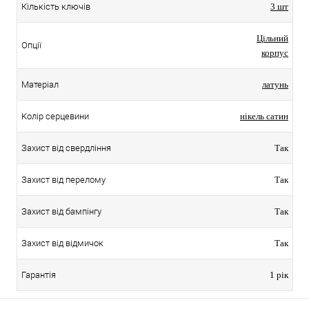
Кількість ключів
3 шт
Цільний
Опції
корпус
Матеріал
латунь
Колір серцевини
нікель сатин
Захист від свердління
Так
Захист від перелому
Так
Захист від бампінгу
Так
Захист від відмичок
Так
Гарантія
1 рік