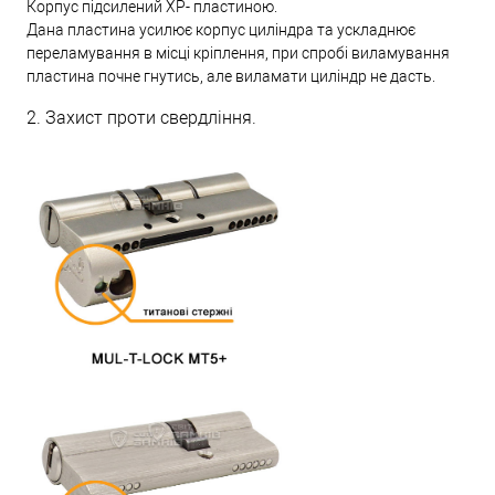
Корпус підсилений XP- пластиною.
Дана пластина усилює корпус циліндра та ускладнює
переламування в місці кріплення, при спробі виламування
пластина почне гнутись, але виламати циліндр не дасть.
2. Захист проти свердління.