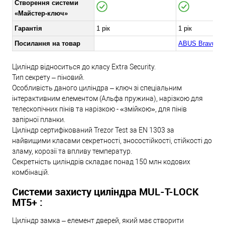
Створення системи
«Майстер-ключ»
Гарантія
1 рік
1 рік
Посилання на товар
ABUS Bravus 
Циліндр відноситься до класу Extra Security.
Тип секрету – піновий.
Особливість даного циліндра – ключ зі спеціальним
інтерактивним елементом (Альфа пружина), нарізкою для
телескопічних пінів та нарізкою - «змійкою», для пінів
запірної планки.
Циліндр сертифікований Trezor Test за EN 1303 за
найвищими класами секретності, зносостійкості, стійкості до
зламу, корозії та впливу температур.
Секретність циліндрів складає понад 150 млн кодових
комбінацій.
Системи захисту циліндра MUL-T-LOCK
МТ5+ :
Циліндр замка – елемент дверей, який має створити