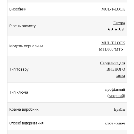
Виробник
MUL-T-LOCK
Екстра
Рівень захисту
★★★★☆
MUL-T-LOCK
Модель серцевини
MTL800/MT5+
Серцевина для
Тип товару
ВРІЗНОГО
замка
профільний
Тип ключа
(лазерний)
Країна виробник
Ізраїль
Спосіб відкривання
ключ - ключ