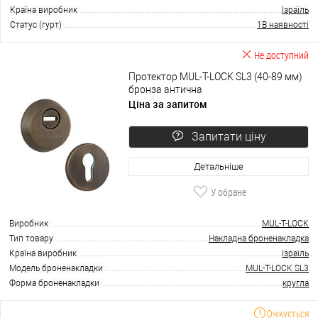
Країна виробник
Ізраїль
Статус (гурт)
1В наявності
Не доступний
Протектор MUL-T-LOCK SL3 (40-89 мм)
бронза антична
Ціна за запитом
Запитати ціну
Детальніше
У обране
Виробник
MUL-T-LOCK
Тип товару
Накладна броненакладка
Країна виробник
Ізраїль
Модель броненакладки
MUL-T-LOCK SL3
Форма броненакладки
кругла
Очікується