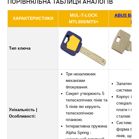
ПОРІВНЯЛЬНА ТАБЛИЦЯ АНАЛОГІВ
MUL-T-LOCK
ABUS Bravu
ХАРАКТЕРИСТИКИ
MTL800/MT5+
MX
Тип ключа
Три незалежних
механізми
Запатентов
блокування.
система Inte
Секрет утворюють 5
Корпус і пл
телескопічних пінів та
спеціальні 
5 пінів які керують
Унікальність |
плати і пос
телескопічною
Особливості:
сталеві піни
планкою.
Система ант
Інтерактивна пружина
форма бло
Alpha Spring -
пінів, що