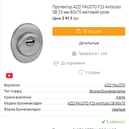
Протектор AZZI FAUSTO F23 Antitubo
SB 25 мм 85х70 матовий хром
2 413
Ціна
грн.
В кошик
Детальніше
Придбати в 1 клік
До порівняння
У обране
Виробник
AZZI FAUSTO
Тип товару
Врізна броненакладка
Країна виробник
Італія
Модель броненакладки
AZZI FAUSTO F23 Antitubo SB 85x70
Форма броненакладки
овальна
В наявності