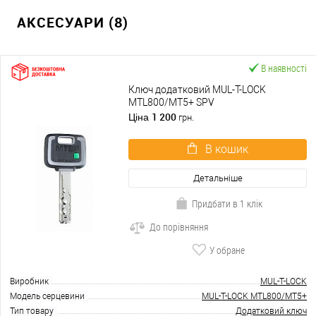
АКСЕСУАРИ (8)
В наявності
Ключ додатковий MUL-T-LOCK
MTL800/MT5+ SPV
1 200
Ціна
грн.
В кошик
Детальніше
Придбати в 1 клік
До порівняння
У обране
Виробник
MUL-T-LOCK
Модель серцевини
MUL-T-LOCK MTL800/MT5+
Тип товару
Додатковий ключ