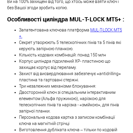
Ви на 100% захищені від того, що хтось може взяти ключ і
без Вашої згоди зробить копію.
Особливості циліндра MUL-T-LOCK МТ5+ :
Запатентована ключова платформа
MUL-T-LOCK МТ5
+.
Секрет утворюють 5 телескопічних пінів та 5 пінів які
керують запірною планкою.
Кількість кодових комбінацій: понад 150 млн
Корпус циліндра підсилений XP- пластиною що
захищає корпус від переламу.
Захист від висвердлювання забезпечує «antidrilling»
пластина та гартовані стержні.
Три незалежних механізми блокування:
Двосторонній ключ зі спеціальним інтерактивним
елементом (Альфа пружиною), нарізкою для
телескопічних пінів та нарізка - «змійкою», для пінів
запірної планки.
Персональна кодова картка з записом комбінації
ключа на магнітній стрічці
Виготовлення дубліката ключа – тільки по кодовій