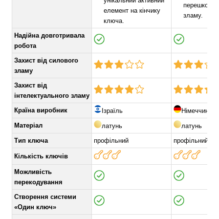
унікальний активний
перешкодж
елемент на кінчику
зламу.
ключа.
Надійна довготривала
робота
Захист від силового
зламу
Захист від
інтелектуального зламу
Країна виробник
Ізраїль
Німеччина
Матеріал
латунь
латунь
Тип ключа
профільний
профільний
Кількість ключів
Можливість
перекодування
Створення системи
«Один ключ»