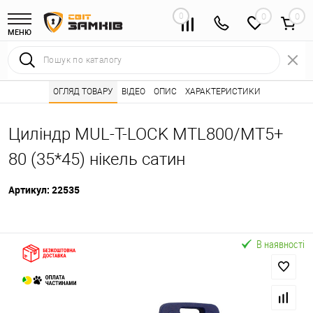
0
0
МЕНЮ
Інтернет магазин замків
ОГЛЯД ТОВАРУ
ВІДЕО
Каталог товарів ⭐
ОПИС
ХАРАКТЕРИСТИКИ
Серцевини (личинк
•
•
Циліндр MUL-T-LOCK MTL800/MT5+
80 (35*45) нікель сатин
Артикул:
22535
В наявності