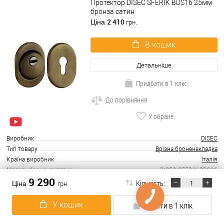
Протектор DISEC SFERIK BDS16 25мм
бронза сатин
2 410
Ціна
грн.
В кошик
Детальніше
Придбати в 1 клік
До порівняння
У обране
Виробник
DISEC
Тип товару
Врізна броненакладка
Країна виробник
Італія
Модель броненакладки
DISEC SFERIK BDS16
9 290
Форма броненакладки
овальна
Кількість:
Ціна
грн.
Очікується
У кошик
Купити в 1 клік
Протектор AZZI FAUSTO F23 Antitubo