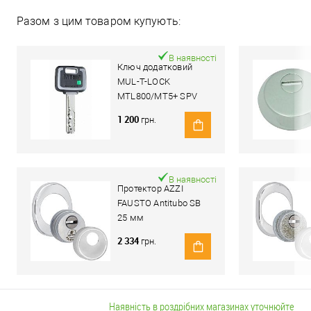
Разом з цим товаром купують:
В наявності
Ключ додатковий
MUL-T-LOCK
MTL800/MT5+ SPV
1 200
грн.
В наявності
Протектор AZZI
FAUSTO Antitubo SB
25 мм
ME50/85X70/CL
2 334
грн.
овальний широкий
хром полірований
Наявність в роздрібних магазинах уточнюйте