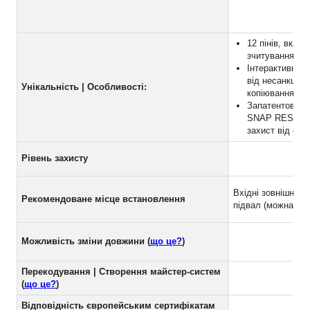
12 пінів, вклю
зчитування ру
Інтерактивний
від несанкціон
Унікальність | Особливості:
копіювання.
Запатентовані 
SNAP RESISTA
захист від све
Рівень захисту
Вхідні зовнішні, п
Рекомендоване місце встановлення
підвал (можна на 
Можливість зміни довжини (
що це?
)
Перекодування | Створення майстер-систем
(
що це?
)
Відповідність європейським сертифікатам