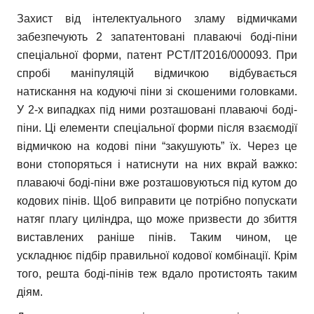
Захист від інтелектуального зламу відмичками
забезпечують 2 запатентовані плаваючі боді-піни
спеціальної форми, патент PCT/IT2016/000093. При
спробі маніпуляцій відмичкою відбувається
натискання на кодуючі піни зі скошеними головками.
У 2-х випадках під ними розташовані плаваючі боді-
піни. Ці елементи спеціальної форми після взаємодії
відмичкою на кодові піни “закушують” їх. Через це
вони стопоряться і натиснути на них вкрай важко:
плаваючі боді-піни вже розташовуються під кутом до
кодових пінів. Щоб виправити це потрібно попускати
натяг плагу циліндра, що може призвести до збиття
виставлених раніше пінів. Таким чином, це
ускладнює підбір правильної кодової комбінації. Крім
того, решта боді-пінів теж вдало протистоять таким
діям.