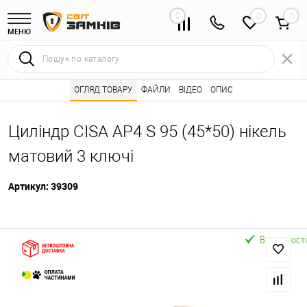
0
0
МЕНЮ
Інтернет магазин замків
ОГЛЯД ТОВАРУ
Каталог товарів ⭐
ФАЙЛИ
ВІДЕО
ОПИС
Серцевини (личинк
•
•
Циліндр CISA AP4 S 95 (45*50) нікель
матовий 3 ключі
Артикул:
39309
В наявності