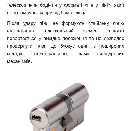
телескопічний боді-пін у форматі «пін у піні», який
гасить імпульс удару від бамп-ключа.
Після удару піни не формують стабільну лінію
відкривання: телескопічний елемент швидко
повертається у вихідне положення та не дозволяє
провернути плаг. Це блокує один із поширених
методів інтелектуального зламу циліндрових
механізмів.