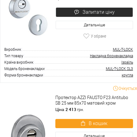
Запитати ціну
Детальніше
У обране
Виробник
MUL-T-LOCK
Тип товару
Накладна броненакладка
Країна виробник
Ізраїль
Модель броненакладки
MUL-T-LOCK SL3
Форма броненакладки
кругла
Очікується
Протектор AZZI FAUSTO F23 Antitubo
SB 25 мм 85х70 матовий хром
2 413
Ціна
грн.
В кошик
Детальніше