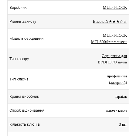
Виробник
MUL-T-LOCK
Рівень захисту
Високий ★★★☆☆
MUL-T-LOCK
Модель серцевини
MTL600/Interactive+
Серцевина для
Тип товару
ВРІЗНОГО замка
профільний
Тип ключа
(лазерний)
Країна виробник
Ізраїль
Спосіб відкривання
ключ - ключ
Кількість ключів
3 шт