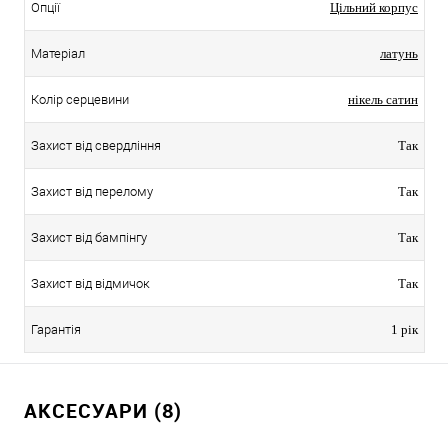
Опції
Цільний корпус
Матеріал
латунь
Колір серцевини
нікель сатин
Захист від свердління
Так
Захист від перелому
Так
Захист від бампінгу
Так
Захист від відмичок
Так
Гарантія
1 рік
АКСЕСУАРИ (8)