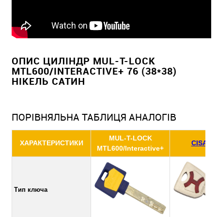
ОПИС ЦИЛІНДР MUL-T-LOCK
MTL600/INTERACTIVE+ 76 (38*38)
НІКЕЛЬ САТИН
ПОРІВНЯЛЬНА ТАБЛИЦЯ АНАЛОГІВ
MUL-T-LOCK
ХАРАКТЕРИСТИКИ
CISA AP
MTL600/Interactive+
Тип ключа