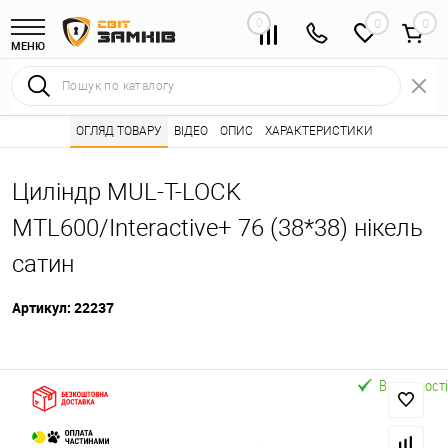
0
0
МЕНЮ
Інтернет магазин замків
ОГЛЯД ТОВАРУ
ВІДЕО
Каталог товарів ⭐
ОПИС
ХАРАКТЕРИСТИКИ
Серцевини (личинк
•
•
Циліндр MUL-T-LOCK
MTL600/Interactive+ 76 (38*38) нікель
сатин
Артикул:
22237
В наявності