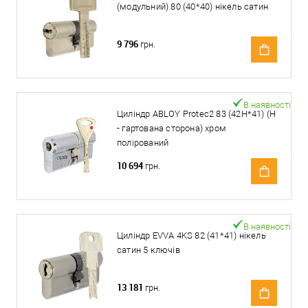
(модульний) 80 (40*40) нікель сатин
9 796
грн.
В наявності
Циліндр ABLOY Protec2 83 (42H*41) (H
- гартована сторона) хром
полірований
10 694
грн.
В наявності
Циліндр EVVA 4KS 82 (41*41) нікель
сатин 5 ключів
13 181
грн.