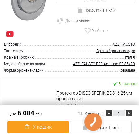
Придбати в 1 клік
До порівняння
У обране
Виробник
AZZI FAUSTO
Тип товару
Врізна броненакладка
Країна виробник
Італія
Модель броненакладки
AZZI FAUSTO F23 Antitubo SB 85x70
Форма броненакладки
овальна
В наявності
Протектор DISEC SFERIK BDS16 25мм
бронза сатин
2 410
Ціна
грн.
6 084
Кількість:
Ціна
грн.
В кошик
У кошик
Купити в 1 клік
Детальніше