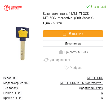
В наявності
Ключ додатковий MUL-T-LOCK
MTL600/Interactive+(Світ Замків)
750
Ціна
грн.
В кошик
Детальніше
Придбати в 1 клік
До порівняння
У обране
Виробник
MUL-T-LOCK
Модель серцевини
MUL-T-LOCK MTL600/Interactive+
Тип товару
Додатковий ключ
Гірша оцінка
5
Краща оцінка
5