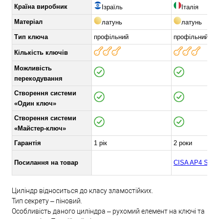
Країна виробник
Ізраїль
Італія
Матеріал
латунь
латунь
Тип ключа
профільний
профільний
Кількість ключів
Можливість
перекодування
Створення системи
«Один ключ»
Створення системи
«Майстер-ключ»
Гарантія
1 рік
2 роки
Посилання на товар
CISA AP4 S
Циліндр відноситься до класу зламостійких.
Тип секрету – піновий.
Особливість даного циліндра – рухомий елемент на ключі та