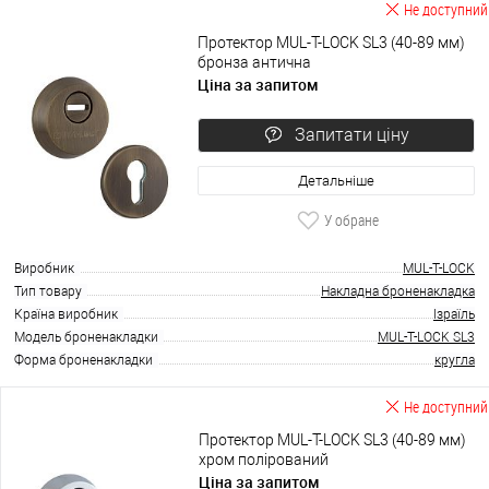
Не доступний
Протектор MUL-T-LOCK SL3 (40-89 мм)
бронза антична
Ціна за запитом
Запитати ціну
Детальніше
У обране
Виробник
MUL-T-LOCK
Тип товару
Накладна броненакладка
Країна виробник
Ізраїль
Модель броненакладки
MUL-T-LOCK SL3
Форма броненакладки
кругла
Не доступний
Протектор MUL-T-LOCK SL3 (40-89 мм)
хром полірований
Ціна за запитом