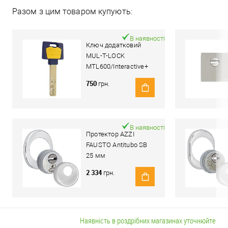
Разом з цим товаром купують:
В наявності
Ключ додатковий
MUL-T-LOCK
MTL600/Interactive+
(Світ Замків)
750
грн.
В наявності
Протектор AZZI
FAUSTO Antitubo SB
25 мм
ME50/85X70/CL
2 334
грн.
овальний широкий
хром полірований
Наявність в роздрібних магазинах уточнюйте