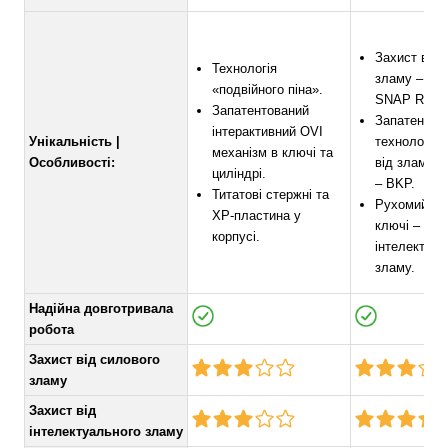
Захист від 
Технологія
зламу – тех
«подвійного піна».
SNAP RESI
Запатентований
Запатентов
інтерактивний OVI
Унікальність |
технологія 
механізм в ключі та
Особливості:
від зламу “
циліндрі.
– BKP.
Титатові стержні та
Рухомий ел
ХР-пластина у
ключі – зах
корпусі.
інтелектуал
зламу.
Надійна довготривала
робота
Захист від силового
зламу
Захист від
інтелектуального зламу