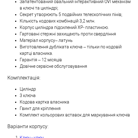
Запатентований овальний інтерактивний OVI механізм
в ключі та циліндрі;
Секрет утворюють 5 подвійних телескопічних пінів;
Кількість кодових комбінацій 3,2 млн.
Корпус циліндра підсилений XP- пластиною.
Гартовані стержні захищають проти свердління
Матеріал корпусу– латунь
Виготовлення дубліката ключа – тільки по кодовій
картці власника.
Гарантія – 12 місяців
Довічне сервісне обслуговування
Комплектація:
Циліндр
3 ключа
Кодова картка власника
Гвинт для кріплення
Комплект кольорових вставок для маркування ключів
Варіанти корпусу:
Ключ - ключ