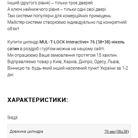
Інший (другого рівня) – тільки троє дверей.
А ключі найнижчого рівня – тільки одні свої двері.
Такі системи популярні для комерційних приміщень.
Майстер-системи створюємо індивідуально під конкретний
об'єкт.
MUL-T-LOCK Interactive+ 76 (38*38) нікель
Купити циліндр
сатин
в роздріб і гуртом можна на нашому сайті.
Ми опрацюємо Ваше замовлення протягом 15 хвилин.
Відправляємо товар у Київ, Харків, Дніпро, Одесу, Львів,
Вінницю та будь-який інший населений пункт України за 1-2
дні.
ХАРАКТЕРИСТИКИ:
Інші
Довжина циліндра
76 мм (38x38)