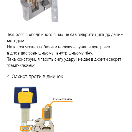
Технологія «подвійного піна» не дає відкрити циліндр даним
методом.
На ключі можна побачити нарізку – лунка в лунці, яка
відповідає зовнішньому і внутрішньому піну.
Така конструкція гасить силу удару і не дає відкрити секрет
"бамп-ключем".
4. Захист проти відмичок.