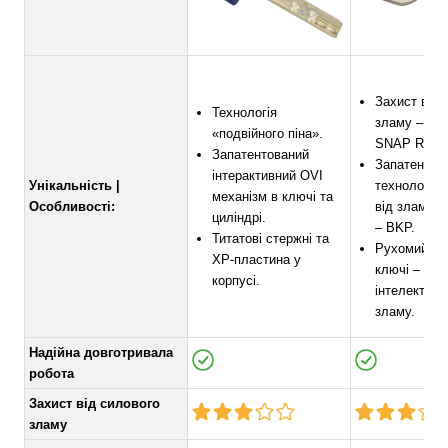
Захист від 
Технологія
зламу – тех
«подвійного піна».
SNAP RESI
Запатентований
Запатентов
інтерактивний OVI
Унікальність |
технологія 
механізм в ключі та
Особливості:
від зламу “
циліндрі.
– BKP.
Титатові стержні та
Рухомий ел
ХР-пластина у
ключі – зах
корпусі.
інтелектуал
зламу.
Надійна довготривала
робота
Захист від силового
зламу