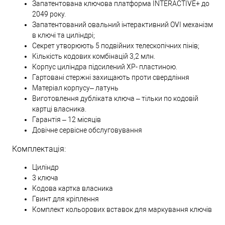
Запатентована ключова платформа INTERACTIVE+ до
2049 року.
Запатентований овальний інтерактивний OVI механізм
в ключі та циліндрі;
Секрет утворюють 5 подвійних телескопічних пінів;
Кількість кодових комбінацій 3,2 млн.
Корпус циліндра підсилений XP- пластиною.
Гартовані стержні захищають проти свердління
Матеріал корпусу– латунь
Виготовлення дубліката ключа – тільки по кодовій
картці власника.
Гарантія – 12 місяців
Довічне сервісне обслуговування
Комплектація:
Циліндр
3 ключа
Кодова картка власника
Гвинт для кріплення
Комплект кольорових вставок для маркування ключів