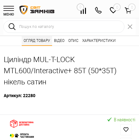
0
0
МЕНЮ
Інтернет магазин замків
ОГЛЯД ТОВАРУ
ВІДЕО
Каталог товарів ⭐
ОПИС
ХАРАКТЕРИСТИКИ
Серцевини (личинк
•
•
Циліндр MUL-T-LOCK
MTL600/Interactive+ 85T (50*35T)
нікель сатин
Артикул:
22280
В наявності