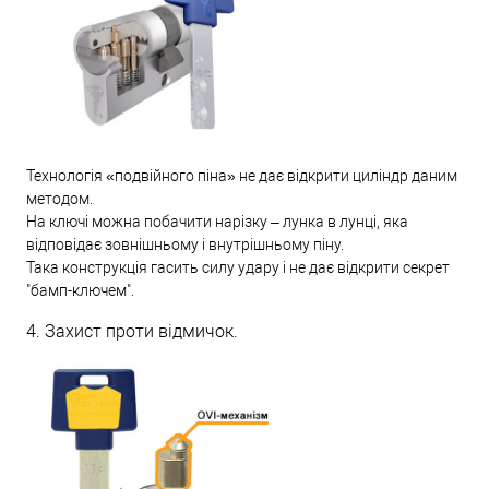
Технологія «подвійного піна» не дає відкрити циліндр даним
методом.
На ключі можна побачити нарізку – лунка в лунці, яка
відповідає зовнішньому і внутрішньому піну.
Така конструкція гасить силу удару і не дає відкрити секрет
"бамп-ключем".
4. Захист проти відмичок.