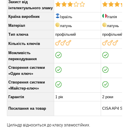
Захист від
інтелектуального зламу
Країна виробник
Ізраїль
Італія
Матеріал
латунь
латунь
Тип ключа
профільний
профільний
Кількість ключів
Можливість
перекодування
Створення системи
«Один ключ»
Створення системи
«Майстер-ключ»
Гарантія
1 рік
2 роки
Посилання на товар
CISA AP4 S
Циліндр відноситься до класу зламостійких.