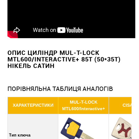
ОПИС ЦИЛІНДР MUL-T-LOCK
MTL600/INTERACTIVE+ 85T (50*35T)
НІКЕЛЬ САТИН
ПОРІВНЯЛЬНА ТАБЛИЦЯ АНАЛОГІВ
MUL-T-LOCK
ХАРАКТЕРИСТИКИ
CISA AP
MTL600/Interactive+
Тип ключа