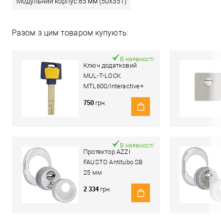
Модульний корпус 85 мм (50x35T)
Разом з цим товаром купують:
В наявності
Ключ додатковий
MUL-T-LOCK
MTL600/Interactive+
(Світ Замків)
750
грн.
В наявності
Протектор AZZI
FAUSTO Antitubo SB
25 мм
ME50/85X70/CL
2 334
грн.
овальний широкий
хром полірований