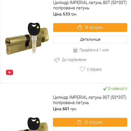
Циліндр IMPERIAL латунь 80T (50*30T)
полірована латунь
533
Ціна
грн.
В кошик
Детальніше
Придбати в 1 клік
До порівняння
У обране
В наявності
Циліндр IMPERIAL латунь 90T (55*35T)
полірована латунь
601
Ціна
грн.
В кошик