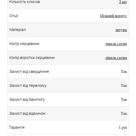
Кількість ключів
3 шт
Опції
Цільний корпус
Матеріал
латунь
Колір серцевини
нікель сатин
Колір воротка серцевини
нікель сатин
Захист від свердління
Так
Захист від перелому
Так
Захист від бампінгу
Так
Захист від відмичок
Так
Гарантія
1 рік