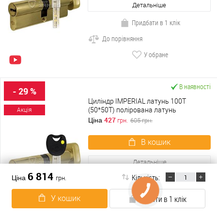
Детальніше
Придбати в 1 клік
До порівняння
У обране
В наявності
- 29 %
Циліндр IMPERIAL латунь 100T
(50*50T) полірована латунь
Акція
427
Ціна
грн.
605
грн.
В кошик
Детальніше
6 814
Кількість:
Ціна
грн.
Придбати в 1 клік
До порівняння
У кошик
Купити в 1 клік
У обране