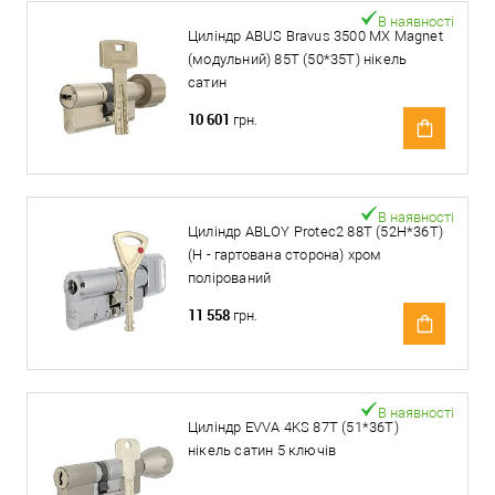
В наявності
Циліндр ABUS Bravus 3500 MX Magnet
(модульний) 85T (50*35T) нікель
сатин
10 601
грн.
В наявності
Циліндр ABLOY Protec2 88T (52H*36T)
(H - гартована сторона) хром
полірований
11 558
грн.
В наявності
Циліндр EVVA 4KS 87T (51*36T)
нікель сатин 5 ключів