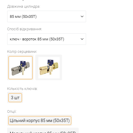
Довжина циліндра:
85 мм (50x35T)
Спосіб відкривання:
ключ - вороток 85 мм (50x35T)
Колір серцевини:
Кількість ключів:
3 шт
Опції:
Цільний корпус 85 мм (50x35T)