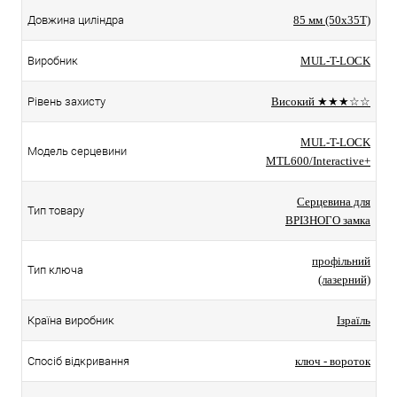
Довжина циліндра
85 мм (50x35T)
Виробник
MUL-T-LOCK
Рівень захисту
Високий ★★★☆☆
MUL-T-LOCK
Модель серцевини
MTL600/Interactive+
Серцевина для
Тип товару
ВРІЗНОГО замка
профільний
Тип ключа
(лазерний)
Країна виробник
Ізраїль
Спосіб відкривання
ключ - вороток