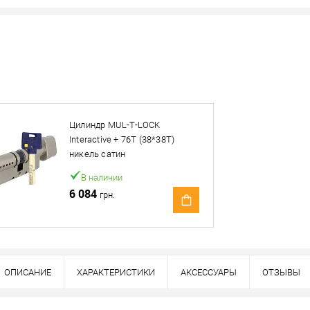
Нашли деше
Снизим ц
Цилиндр MUL-T-LOCK
Interactive + 76T (38*38T)
овар. Подробности спрашивайте у менеджера.
никель сатин
В наличии
Оплата
6 084
грн.
ОПИСАНИЕ
ХАРАКТЕРИСТИКИ
АКСЕССУАРЫ
ОТЗЫВЫ