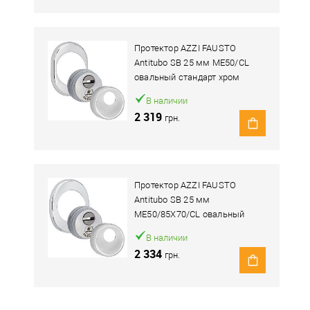
Протектор AZZI FAUSTO
Antitubo SB 25 мм ME50/CL
овальный стандарт хром
полированный
В наличии
2 319
грн.
Протектор AZZI FAUSTO
Antitubo SB 25 мм
ME50/85X70/CL овальный
широкий хром полированный
В наличии
2 334
грн.