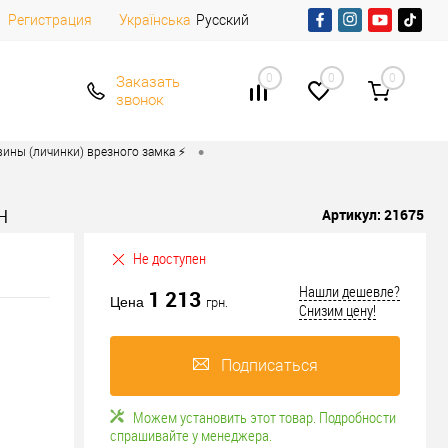
Регистрация
Русский
Українська
0
0
0
Заказать
звонок
•
ины (личинки) врезного замка ⚡️
н
Артикул:
21675
Не доступен
Нашли дешевле?
1 213
Цена
грн.
Снизим цену!
Подписаться
Можем установить этот товар. Подробности
спрашивайте у менеджера.