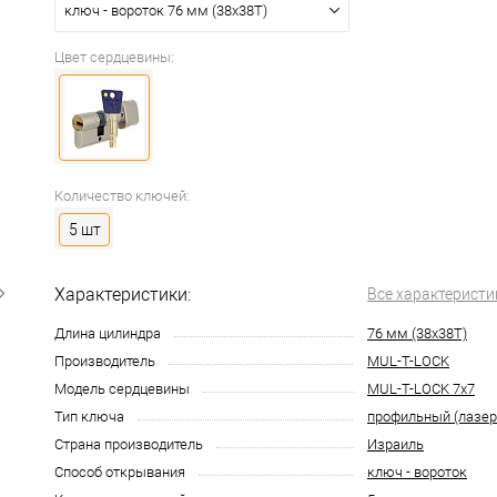
ключ - вороток 76 мм (38x38T)
Цвет сердцевины:
Количество ключей:
5 шт
Характеристики:
Все характеристи
Длина цилиндра
76 мм (38x38T)
Производитель
MUL-T-LOCK
Модель сердцевины
MUL-T-LOCK 7x7
Тип ключа
профильный (лазе
Страна производитель
Израиль
Способ открывания
ключ - вороток