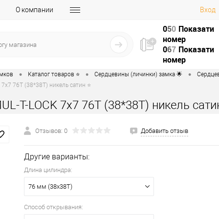
О компании
Вход
0
5
0
Показати
номер
0
6
7
Показати
номер
•
•
•
амков
Каталог товаров ⭐
Сердцевины (личинки) замка 🌟
Сердцев
7x7 76T (38*38T) никель сатин ⭐
L-T-LOCK 7x7 76T (38*38T) никель сати
Отзывов: 0
Добавить отзыв
Другие варианты:
Длина цилиндра:
76 мм (38x38T)
Способ открывания: