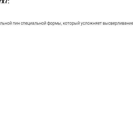
х7:
альной пин специальной формы, который усложняет высверливани