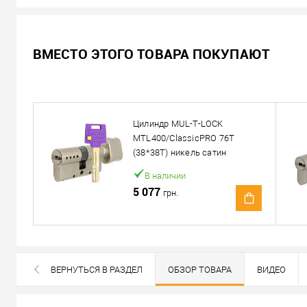
Не доступен
ВМЕСТО ЭТОГО ТОВАРА ПОКУПАЮТ
1 213
Цена
грн.
Подписаться
Цилиндр MUL-T-LOCK
MTL400/ClassicPRO 76T
Можем установить этот т
(38*38T) никель сатин
В наличии
Доставка
5 077
грн.
«Новой Почтой» по Украине
Самовывоз
Минимальная сумма заказа 400 грн
ВЕРНУТЬСЯ В РАЗДЕЛ
ОБЗОР ТОВАРА
ВИДЕО
Доставка наложенным платежом от 400 грн
ПОХОЖИЕ ТОВАРЫ
ВСЕ БРЕНДЫ ДАННОЙ КАТЕГОРИИ