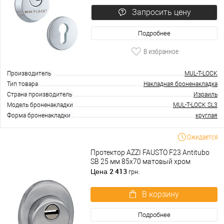
Запросить цену
Подробнее
В избранное
Производитель
MUL-T-LOCK
Тип товара
Накладная броненакладка
Страна производитель
Израиль
Модель броненакладки
MUL-T-LOCK SL3
Форма броненакладки
круглая
Ожидается
Протектор AZZI FAUSTO F23 Antitubo
SB 25 мм 85х70 матовый хром
2 413
Цена
грн.
В корзину
Подробнее