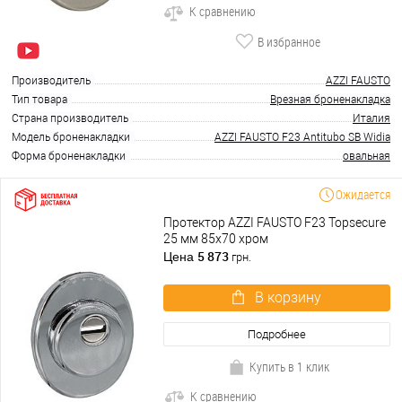
К сравнению
В избранное
Производитель
AZZI FAUSTO
Тип товара
Врезная броненакладка
Страна производитель
Италия
Модель броненакладки
AZZI FAUSTO F23 Antitubo SB Widia
Форма броненакладки
овальная
Ожидается
Протектор AZZI FAUSTO F23 Topsecure
25 мм 85х70 хром
5 873
Цена
грн.
В корзину
Подробнее
Купить в 1 клик
К сравнению