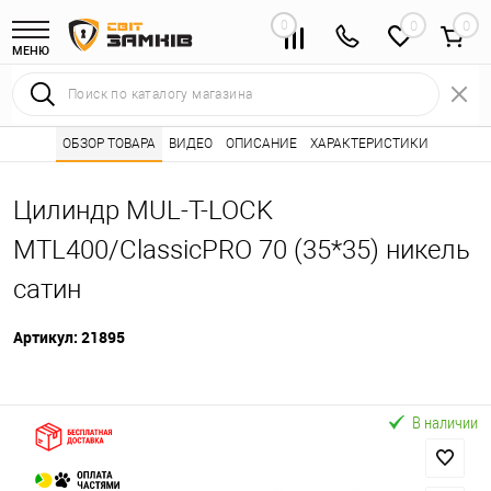
0
0
МЕНЮ
Интернет магазин замков
ОБЗОР ТОВАРА
ВИДЕО
ОПИСАНИЕ
Каталог товаров ⭐
ХАРАКТЕРИСТИКИ
Сердцевины (лич
•
•
Цилиндр MUL-T-LOCK
MTL400/ClassicPRO 70 (35*35) никель
сатин
Артикул:
21895
В наличии