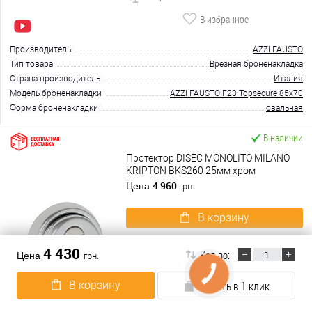
В избранное
Производитель
AZZI FAUSTO
Тип товара
Врезная броненакладка
Страна производитель
Италия
Модель броненакладки
AZZI FAUSTO F23 Topsecure 85x70
Форма броненакладки
овальная
В наличии
Протектор DISEC MONOLITO MILANO
KRIPTON BKS260 25мм хром
полированный
4 960
Цена
грн.
В корзину
Подробнее
4 430
Кол-во:
Цена
грн.
Купить в 1 клик
В корзину
Купить в 1 клик
К сравнению