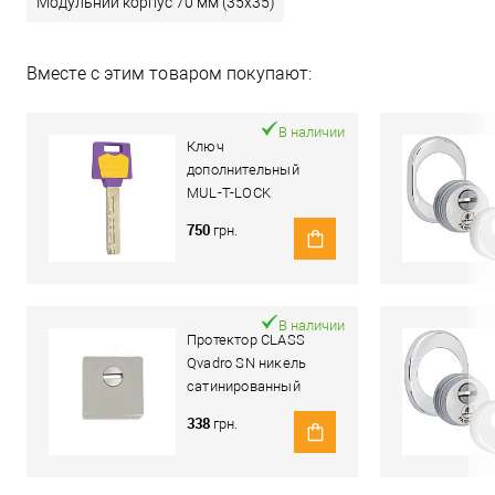
Модульний корпус 70 мм (35x35)
Вместе с этим товаром покупают:
В наличии
Ключ
дополнительный
MUL-T-LOCK
MTL400/Classic PRO
750
грн.
В наличии
Протектор CLASS
Qvadro SN никель
сатинированный
338
грн.