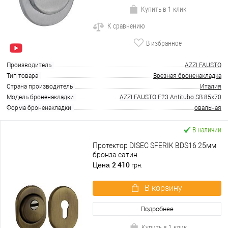
Купить в 1 клик
К сравнению
В избранное
Производитель
AZZI FAUSTO
Тип товара
Врезная броненакладка
Страна производитель
Италия
Модель броненакладки
AZZI FAUSTO F23 Antitubo SB 85x70
Форма броненакладки
овальная
В наличии
Протектор DISEC SFERIK BDS16 25мм
бронза сатин
2 410
Цена
грн.
В корзину
Подробнее
Купить в 1 клик