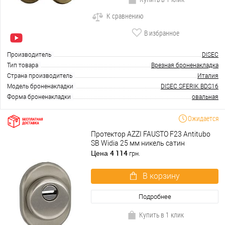
К сравнению
В избранное
Производитель
DISEC
Тип товара
Врезная броненакладка
Страна производитель
Италия
Модель броненакладки
DISEC SFERIK BDS16
Форма броненакладки
овальная
Ожидается
Протектор AZZI FAUSTO F23 Antitubo
SB Widia 25 мм никель сатин
4 114
Цена
грн.
В корзину
Подробнее
Купить в 1 клик