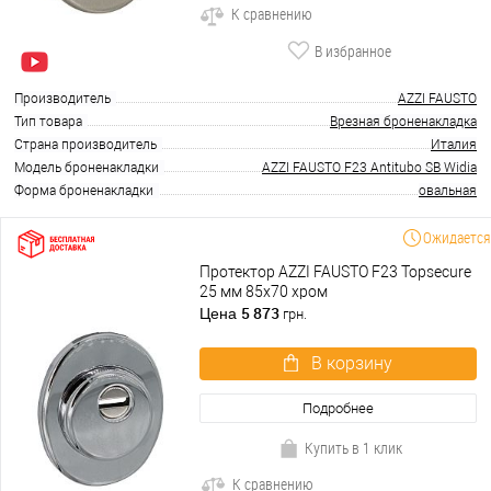
К сравнению
В избранное
Производитель
AZZI FAUSTO
Тип товара
Врезная броненакладка
Страна производитель
Италия
Модель броненакладки
AZZI FAUSTO F23 Antitubo SB Widia
Форма броненакладки
овальная
Ожидается
Протектор AZZI FAUSTO F23 Topsecure
25 мм 85х70 хром
5 873
Цена
грн.
В корзину
Подробнее
Купить в 1 клик
К сравнению