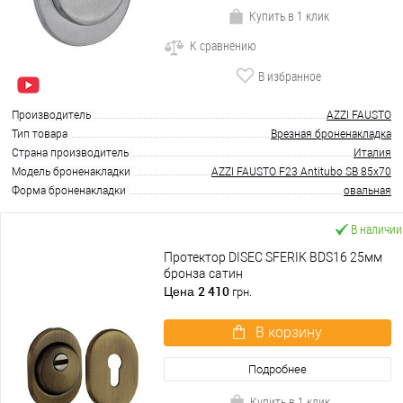
Купить в 1 клик
К сравнению
В избранное
Производитель
AZZI FAUSTO
Тип товара
Врезная броненакладка
Страна производитель
Италия
Модель броненакладки
AZZI FAUSTO F23 Antitubo SB 85x70
Форма броненакладки
овальная
В наличии
Протектор DISEC SFERIK BDS16 25мм
бронза сатин
2 410
Цена
грн.
В корзину
Подробнее
Купить в 1 клик