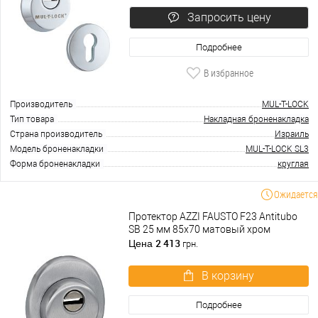
Запросить цену
Подробнее
В избранное
Производитель
MUL-T-LOCK
Тип товара
Накладная броненакладка
Страна производитель
Израиль
Модель броненакладки
MUL-T-LOCK SL3
Форма броненакладки
круглая
Ожидается
Протектор AZZI FAUSTO F23 Antitubo
SB 25 мм 85х70 матовый хром
2 413
Цена
грн.
В корзину
Подробнее