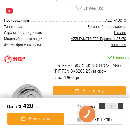
В избранное
Производитель
AZZI FAUSTO
Тип товара
Врезная броненакладка
Страна производитель
Италия
Модель броненакладки
AZZI FAUSTO F23 Topsecure 85x70
Форма броненакладки
овальная
В наличии
Протектор DISEC MONOLITO MILANO
KRIPTON BKS260 25мм хром
полированный
4 960
Цена
грн.
В корзину
Подробнее
5 420
Кол-во:
Цена
грн.
Купить в 1 клик
В корзину
Купить в 1 клик
К сравнению