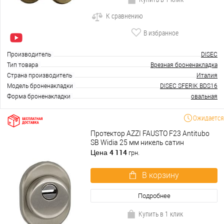
К сравнению
В избранное
Производитель
DISEC
Тип товара
Врезная броненакладка
Страна производитель
Италия
Модель броненакладки
DISEC SFERIK BDS16
Форма броненакладки
овальная
Ожидается
Протектор AZZI FAUSTO F23 Antitubo
SB Widia 25 мм никель сатин
4 114
Цена
грн.
В корзину
Подробнее
Купить в 1 клик