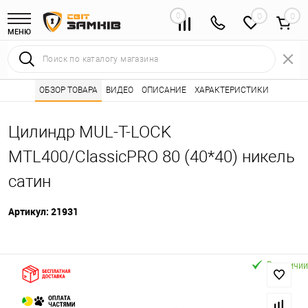
0
0
МЕНЮ
Интернет магазин замков
ОБЗОР ТОВАРА
ВИДЕО
ОПИСАНИЕ
Каталог товаров ⭐
ХАРАКТЕРИСТИКИ
Сердцевины (лич
•
•
Цилиндр MUL-T-LOCK
MTL400/ClassicPRO 80 (40*40) никель
сатин
Артикул:
21931
В наличии