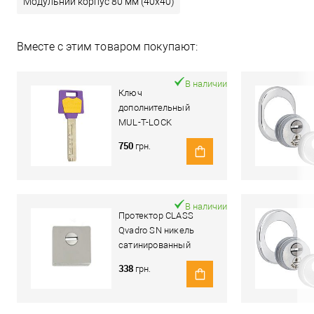
Модульний корпус 80 мм (40x40)
Вместе с этим товаром покупают:
В наличии
Ключ
дополнительный
MUL-T-LOCK
MTL400/Classic PRO
750
грн.
В наличии
Протектор CLASS
Qvadro SN никель
сатинированный
338
грн.