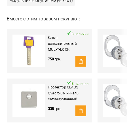
Модульний корпус 80 мм (40x40T)
Вместе с этим товаром покупают:
В наличии
Ключ
дополнительный
MUL-T-LOCK
MTL400/Classic PRO
750
грн.
В наличии
Протектор CLASS
Qvadro SN никель
сатинированный
338
грн.