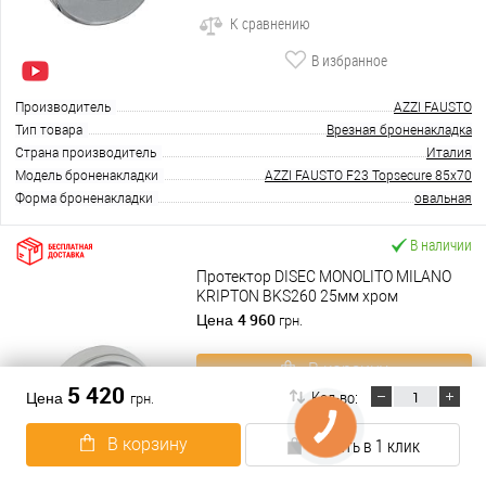
К сравнению
В избранное
Производитель
AZZI FAUSTO
Тип товара
Врезная броненакладка
Страна производитель
Италия
Модель броненакладки
AZZI FAUSTO F23 Topsecure 85x70
Форма броненакладки
овальная
В наличии
Протектор DISEC MONOLITO MILANO
KRIPTON BKS260 25мм хром
полированный
4 960
Цена
грн.
В корзину
5 420
Кол-во:
Цена
грн.
Подробнее
В корзину
Купить в 1 клик
Купить в 1 клик