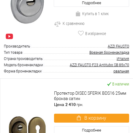
Подробнее
Купить в 1 клик
К сравнению
В избранное
Производитель
AZZI FAUSTO
Тип товара
Врезная броненакладка
Страна производитель
Италия
Модель броненакладки
AZZI FAUSTO F23 Antitubo SB 85x70
Форма броненакладки
овальная
В наличии
Протектор DISEC SFERIK BDS16 25мм
бронза сатин
2 410
Цена
грн.
В корзину
Подробнее