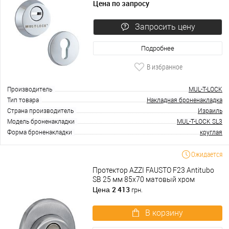
Цена по запросу
Запросить цену
Подробнее
В избранное
Производитель
MUL-T-LOCK
Тип товара
Накладная броненакладка
Страна производитель
Израиль
Модель броненакладки
MUL-T-LOCK SL3
Форма броненакладки
круглая
Ожидается
Протектор AZZI FAUSTO F23 Antitubo
SB 25 мм 85х70 матовый хром
2 413
Цена
грн.
В корзину