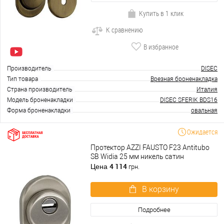
Купить в 1 клик
К сравнению
В избранное
Производитель
DISEC
Тип товара
Врезная броненакладка
Страна производитель
Италия
Модель броненакладки
DISEC SFERIK BDS16
Форма броненакладки
овальная
Ожидается
Протектор AZZI FAUSTO F23 Antitubo
SB Widia 25 мм никель сатин
4 114
Цена
грн.
В корзину
Подробнее