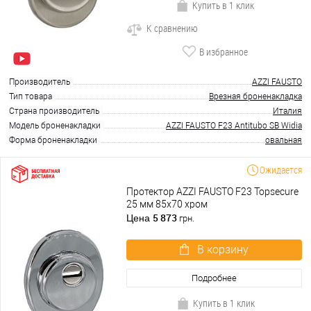
Купить в 1 клик
К сравнению
В избранное
Производитель
AZZI FAUSTO
Тип товара
Врезная броненакладка
Страна производитель
Италия
Модель броненакладки
AZZI FAUSTO F23 Antitubo SB Widia
Форма броненакладки
овальная
Ожидается
Протектор AZZI FAUSTO F23 Topsecure
25 мм 85х70 хром
5 873
Цена
грн.
В корзину
Подробнее
Купить в 1 клик