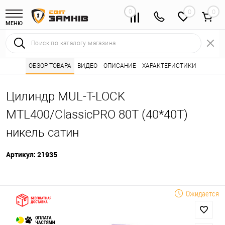
0
0
МЕНЮ
Интернет магазин замков
ОБЗОР ТОВАРА
ВИДЕО
ОПИСАНИЕ
Каталог товаров ⭐
ХАРАКТЕРИСТИКИ
Сердцевины (лич
•
•
Цилиндр MUL-T-LOCK
MTL400/ClassicPRO 80T (40*40T)
никель сатин
Артикул:
21935
Ожидается