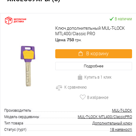
В наличии
Ключ дополнительный MUL-T-LOCK
MTL400/Classic PRO
750
Цена
грн.
В корзину
Подробнее
Купить в 1 клик
К сравнению
В избранное
Производитель
MUL-T-LOCK
Модель сердцевины
MUL-T-LOCK MTL400/ClassicPRO
Тип товара
Дополнительный ключ
Статус (гурт)
1В наявності