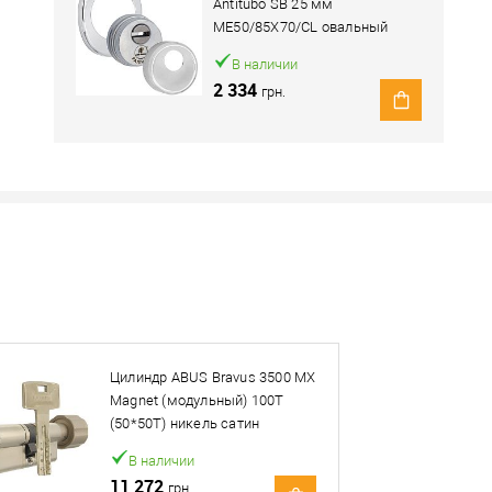
Antitubo SB 25 мм
ME50/85X70/CL овальный
широкий хром полированный
В наличии
2 334
грн.
Наличие в розничных магазинах уточн
Нашли деше
Снизим ц
Цилиндр ABUS Bravus 3500 MX
Купить в 1 клик
Magnet (модульный) 100T
(50*50T) никель сатин
овар. Подробности спрашивайте у менеджера.
В наличии
11 272
грн.