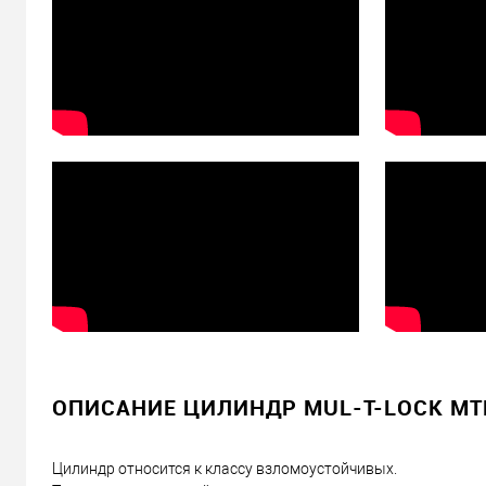
ОПИСАНИЕ ЦИЛИНДР MUL-T-LOCK MTL4
Цилиндр относится к классу взломоустойчивых.