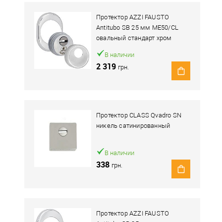
Протектор AZZI FAUSTO
Antitubo SB 25 мм ME50/CL
овальный стандарт хром
полированный
В наличии
2 319
грн.
Протектор CLASS Qvadro SN
никель сатинированный
В наличии
338
грн.
Протектор AZZI FAUSTO