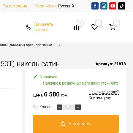
Регистрация
Русский
Українська
0
0
0
Заказать
звонок
•
ины (личинки) врезного замка ⚡️
50T) никель сатин
Артикул:
21818
В наличии
Наличие в розничных магазинах уточняйте
Нашли дешевле?
6 580
Цена
грн.
Снизим цену!
Кол-во:
В корзину