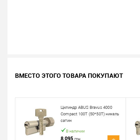
В наличии
ВМЕСТО ЭТОГО ТОВАРА ПОКУПАЮТ
6 580
Цена
грн.
Кол-во:
Цилиндр ABUS Bravus 4000
В корзину
Compact 100T (50*50T) никель
сатин
Можем установить этот т
В наличии
8 095
грн.