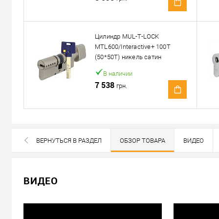
Доставка
Доставка сердцевин от 4000 грн осуществляется беспла
Цилиндр MUL-T-LOCK
MTL600/Interactive+ 100T
«Новой Почтой» по Украине
(50*50T) никель сатин
Самовывоз
В наличии
Минимальная сумма заказа 400 грн
7 538
грн.
Доставка наложенным платежом от 400 грн
Отправить ссылку другу
ВЕРНУТЬСЯ В РАЗДЕЛ
ОБЗОР ТОВАРА
ВИДЕО
ВСЕ БРЕНДЫ ДАННОЙ КАТЕГОРИИ
ВИДЕО