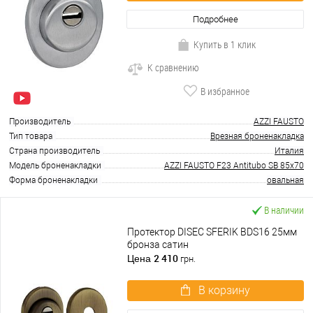
Подробнее
Купить в 1 клик
К сравнению
В избранное
Производитель
AZZI FAUSTO
Тип товара
Врезная броненакладка
Страна производитель
Италия
Модель броненакладки
AZZI FAUSTO F23 Antitubo SB 85x70
Форма броненакладки
овальная
В наличии
Протектор DISEC SFERIK BDS16 25мм
бронза сатин
2 410
Цена
грн.
В корзину