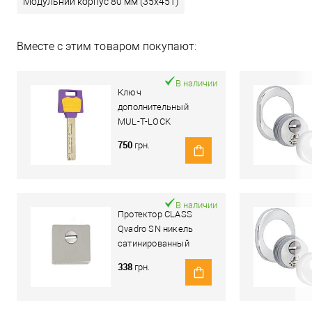
Модульний корпус 80 мм (35x45T)
Вместе с этим товаром покупают:
В наличии
Ключ
дополнительный
MUL-T-LOCK
MTL400/Classic PRO
750
грн.
В наличии
Протектор CLASS
Qvadro SN никель
сатинированный
338
грн.