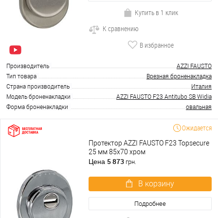
Купить в 1 клик
К сравнению
В избранное
Производитель
AZZI FAUSTO
Тип товара
Врезная броненакладка
Страна производитель
Италия
Модель броненакладки
AZZI FAUSTO F23 Antitubo SB Widia
Форма броненакладки
овальная
Ожидается
Протектор AZZI FAUSTO F23 Topsecure
25 мм 85х70 хром
5 873
Цена
грн.
В корзину
Подробнее