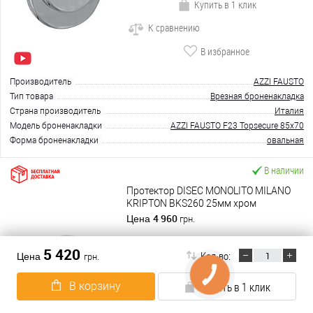
Купить в 1 клик
К сравнению
В избранное
Производитель
AZZI FAUSTO
Тип товара
Врезная броненакладка
Страна производитель
Италия
Модель броненакладки
AZZI FAUSTO F23 Topsecure 85x70
Форма броненакладки
овальная
В наличии
Протектор DISEC MONOLITO MILANO
KRIPTON BKS260 25мм хром
полированный
4 960
Цена
грн.
В корзину
5 420
Кол-во:
Цена
грн.
Подробнее
В корзину
Купить в 1 клик
Купить в 1 клик