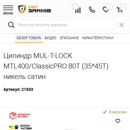
0
0
МЕНЮ
Интернет магазин замков
ОБЗОР ТОВАРА
ВИДЕО
ОПИСАНИЕ
Каталог товаров ⭐
ХАРАКТЕРИСТИКИ
Сердцевины (лич
•
•
Цилиндр MUL-T-LOCK
MTL400/ClassicPRO 80T (35*45T)
никель сатин
Артикул:
21933
В наличии