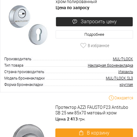
хром полированный
Цена по запросу
Запросить цену
Подробнее
В избранное
Производитель
MUL-T-LOCK
Тип товара
Накладная броненакладка
Страна производитель
Израиль
Модель броненакладки
MUL-T-LOCK SL3
Форма броненакладки
круглая
Ожидается
Протектор AZZI FAUSTO F23 Antitubo
SB 25 мм 85х70 матовый хром
2 413
Цена
грн.
В корзину