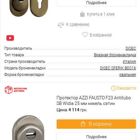
Подробнее
Купить в 1 клик
К сравнению
В избранное
Производитель
DISEC
Тип товара
Врезная броненакладка
Страна производитель
Италия
Модель броненакладки
DISEC SFERIK BDS16
Форма броненакладки
овальная
Ожидается
Протектор AZZI FAUSTO F23 Antitubo
SB Widia 25 мм никель сатин
4 114
Цена
грн.
В корзину
Подробнее