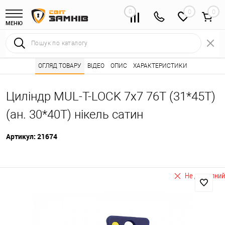
0
0
МЕНЮ
Інтернет магазин замків
ОГЛЯД ТОВАРУ
ВІДЕО
Каталог товарів ⭐
ОПИС
ХАРАКТЕРИСТИКИ
Серцевини (личинк
•
•
Циліндр MUL-T-LOCK 7x7 76T (31*45T)
(ан. 30*40T) нікель сатин
Артикул:
21674
Не доступний