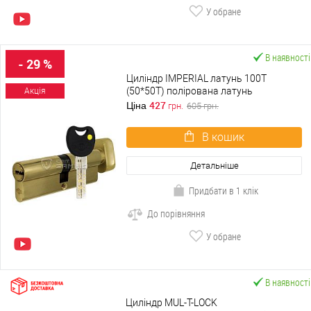
У обране
В наявності
- 29 %
Циліндр IMPERIAL латунь 100T
(50*50T) полірована латунь
Акція
427
Ціна
грн.
605
грн.
В кошик
Детальніше
Придбати в 1 клік
До порівняння
У обране
В наявності
Циліндр MUL-T-LOCK