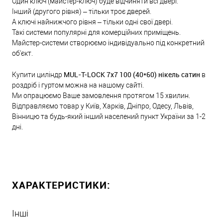
Один ключ (майстер-ключ) буде відчиняти всі двері.
Інший (другого рівня) – тільки троє дверей.
А ключі найнижчого рівня – тільки одні свої двері.
Такі системи популярні для комерційних приміщень.
Майстер-системи створюємо індивідуально під конкретний
об'єкт.
MUL-T-LOCK 7x7 100 (40*60) нікель сатин
Купити циліндр
в
роздріб і гуртом можна на нашому сайті.
Ми опрацюємо Ваше замовлення протягом 15 хвилин.
Відправляємо товар у Київ, Харків, Дніпро, Одесу, Львів,
Вінницю та будь-який інший населений пункт України за 1-2
дні.
ХАРАКТЕРИСТИКИ:
Інші