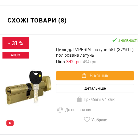
СХОЖІ ТОВАРИ (8)
В наявності
- 31 %
Циліндр IMPERIAL латунь 68T (37*31T)
полірована латунь
Акція
342
Ціна
грн.
494
грн.
В кошик
Детальніше
Придбати в 1 клік
До порівняння
У обране