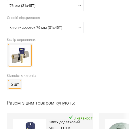
76 мм (31x45T)
Спосіб відкривання:
ключ - вороток 76 мм (31x45T)
Колір серцевини:
Кількість ключів:
5 шт
Разом з цим товаром купують:
В наявності
Ключ додатковий
MUL-T-LOCK