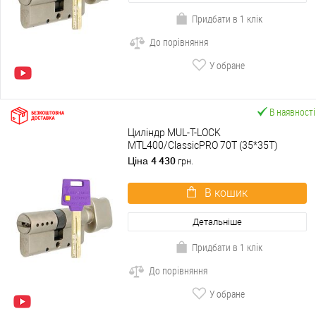
Придбати в 1 клік
До порівняння
У обране
В наявності
Циліндр MUL-T-LOCK
MTL400/ClassicPRO 70T (35*35T)
нікель сатин
4 430
Ціна
грн.
В кошик
Детальніше
Придбати в 1 клік
До порівняння
У обране