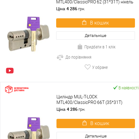
MTL400/ClassicPRO 62 (31*31T) нікель
сатин
4 286
Ціна
грн.
В кошик
Детальніше
Придбати в 1 клік
До порівняння
У обране
В наявності
Циліндр MUL-T-LOCK
MTL400/ClassicPRO 66T (35*31T)
нікель сатин
4 286
Ціна
грн.
В кошик
Детальніше