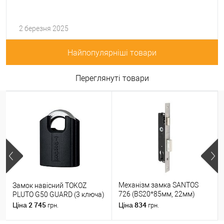
2 березня 2025
Найпопулярніші товари
Переглянуті товари
Механізм замка SANTOS
Замок навісний TOKOZ
726 (BS20*85мм, 22мм)
PLUTO G50 GUARD (3 ключа)
матовий хром
2 745
834
Ціна
Ціна
грн.
грн.