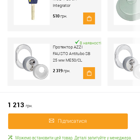
Integrator
510
грн.
В наявності
Протектор AZZI
FAUSTO Antitubo SB
25 мм ME50/CL
овальний стандарт
2 319
грн.
хром полірований
1 213
грн.
Підписатися
Можемо встановити цей товар. Деталі запитуйте у менеджера.