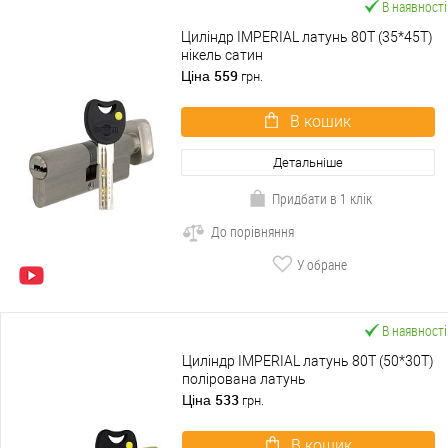
В наявності
Циліндр IMPERIAL латунь 80T (35*45T)
нікель сатин
559
Ціна
грн.
В кошик
Детальніше
Придбати в 1 клік
До порівняння
У обране
В наявності
Циліндр IMPERIAL латунь 80T (50*30T)
полірована латунь
533
Ціна
грн.
В кошик