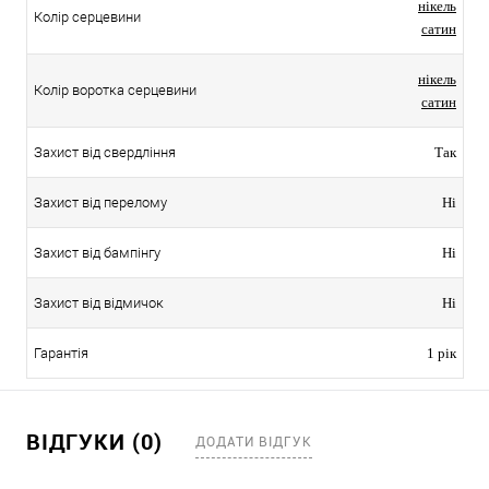
нікель
Колір серцевини
сатин
нікель
Колір воротка серцевини
сатин
Захист від свердління
Так
Захист від перелому
Ні
Захист від бампінгу
Ні
Захист від відмичок
Ні
Гарантія
1 рік
ВІДГУКИ (0)
ДОДАТИ ВІДГУК