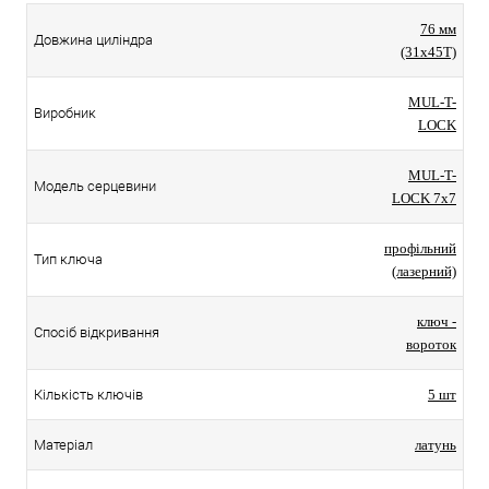
76 мм
Довжина циліндра
(31x45T)
MUL-T-
Виробник
LOCK
MUL-T-
Модель серцевини
LOCK 7x7
профільний
Тип ключа
(лазерний)
ключ -
Спосіб відкривання
вороток
Кількість ключів
5 шт
Матеріал
латунь