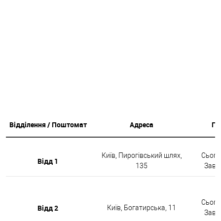
Відділення / Поштомат
Адреса
Гр
Київ, Пирогівський шлях,
Сьогод
Відд 1
135
Завтр
Сьогод
Відд 2
Київ, Богатирська, 11
Завтр