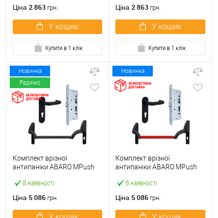
ручкою
2 863
2 863
Ціна
Ціна
грн.
грн.
У кошик
У кошик
Купити в 1 клік
Купити в 1 клік
Новинка
Новинка
Радимо
Комплект врізної
Комплект врізної
антипаніки ABARO МPush
антипаніки ABARO МPush
Strong Black 72мм 1000 мм
Strong Red 72мм 1000 мм
В наявності
В наявності
чорний із замком та ручкою
червоний із замком та
ручкою
5 086
5 086
Ціна
Ціна
грн.
грн.
У кошик
У кошик