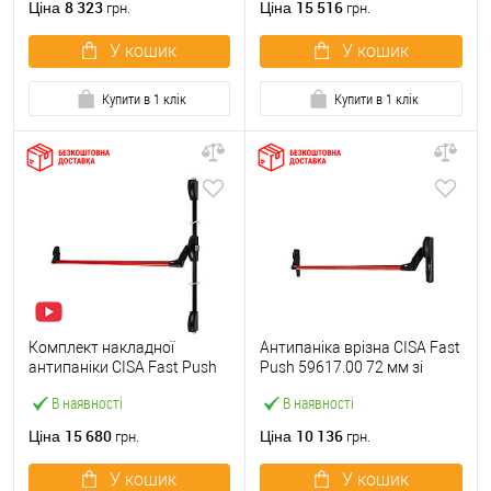
8 323
15 516
Ціна
Ціна
грн.
грн.
У кошик
У кошик
Купити в 1 клік
Купити в 1 клік
Комплект накладної
Антипаніка врізна CISA Fast
антипаніки CISA Fast Push
Push 59617.00 72 мм зі
59011.10 1200 мм 2/3-
штангою 1200 мм червона
В наявності
В наявності
точковий вверх-вниз
червона
15 680
10 136
Ціна
Ціна
грн.
грн.
У кошик
У кошик