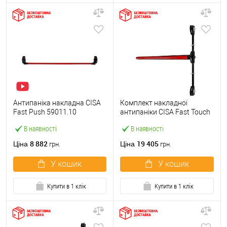
Антипаніка накладна CISA
Комплект накладної
Fast Push 59011.10
антипаніки CISA Fast Touch
модульна з язичком зі
59811.10 1200 мм 2/3-
В наявності
В наявності
штангою 1500 мм червона
точковий вбік червона
8 882
19 405
Ціна
Ціна
грн.
грн.
У кошик
У кошик
Купити в 1 клік
Купити в 1 клік