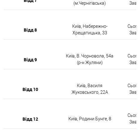
Відд 7
(м.Чернігівська)
Завтр
Київ, Набережно-
Сьогод
Відд 8
Хрещатицька, 33
Завтр
Київ, В. Чорновола, 54а
Сьогод
Відд 9
(р-н Жуляни)
Завтр
Київ, Василя
Сьогод
Відд 10
Жуковського, 22А
Завтр
Сьогод
Відд 12
Київ, Родини Бунге, 8
Завтр