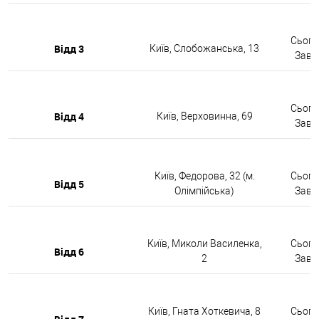
Сьогод
Відд 3
Київ, Слобожанська, 13
Завтр
Сьогод
Відд 4
Київ, Верховинна, 69
Завтр
Київ, Федорова, 32 (м.
Сьогод
Відд 5
Олімпійська)
Завтр
Київ, Миколи Василенка,
Сьогод
Відд 6
2
Завтр
Київ, Гната Хоткевича, 8
Сьогод