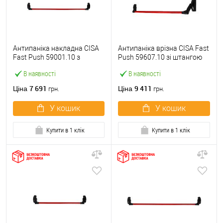
Антипаніка накладна CISA
Антипаніка врізна CISA Fast
Fast Push 59001.10 з
Push 59607.10 зі штангою
язичком зі штангою 1200
1200 мм червона
В наявності
В наявності
мм червона
7 691
9 411
Ціна
Ціна
грн.
грн.
У кошик
У кошик
Купити в 1 клік
Купити в 1 клік