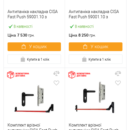
Антипаніка накладна CISA
Антипаніка накладна CISA
Fast Push 59001.10 з
Fast Push 59001.10 з
язичком зі штангою 900 мм
язичком зі штангою 1500
В наявності
В наявності
червона
мм червона
7 530
8 250
Ціна
Ціна
грн.
грн.
У кошик
У кошик
Купити в 1 клік
Купити в 1 клік
Комплект врізної
Комплект врізної