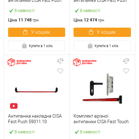
антипаніки CISA Fast Push
антипаніки CISA Fast Push
59607.10 1200 мм червона
59617.10 72мм 1200 мм
В наявності
В наявності
із замком та ручкою
червоний із замком та
ручкою
11 748
12 474
Ціна
Ціна
грн.
грн.
У кошик
У кошик
Купити в 1 клік
Купити в 1 клік
Антипаніка накладна CISA
Комплект врізної
Fast Push 59011.10
антипаніки CISA Fast Touch
модульна з язичком зі
59711.00 1200 мм червона
В наявності
В наявності
штангою 1200 мм червона
із замком та ручкою