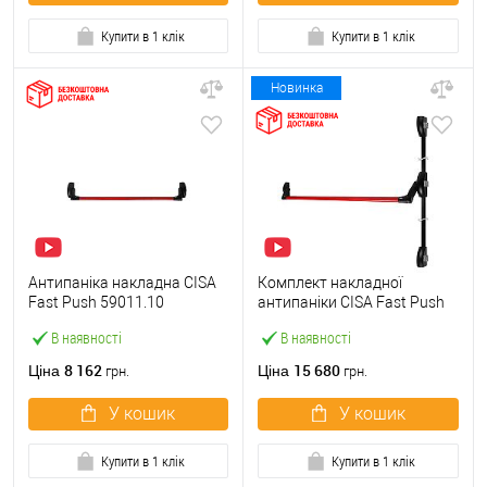
Купити в 1 клік
Купити в 1 клік
Новинка
Антипаніка накладна CISA
Комплект накладної
Fast Push 59011.10
антипаніки CISA Fast Push
модульна з язичком зі
59011.10 1200 мм 2/3-
В наявності
В наявності
штангою 900 мм червона
точковий вбік червона
8 162
15 680
Ціна
Ціна
грн.
грн.
У кошик
У кошик
Купити в 1 клік
Купити в 1 клік