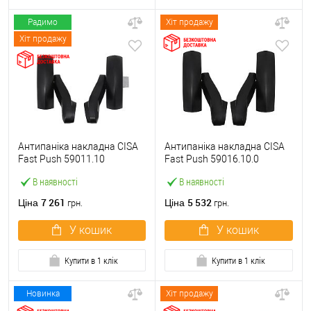
Радимо
Хіт продажу
Хіт продажу
Антипаніка накладна CISA
Антипаніка накладна CISA
Fast Push 59011.10
Fast Push 59016.10.0
модульна з язичком без
модульна без язичка без
В наявності
В наявності
штанги
штанги
7 261
5 532
Ціна
Ціна
грн.
грн.
У кошик
У кошик
Купити в 1 клік
Купити в 1 клік
Новинка
Хіт продажу