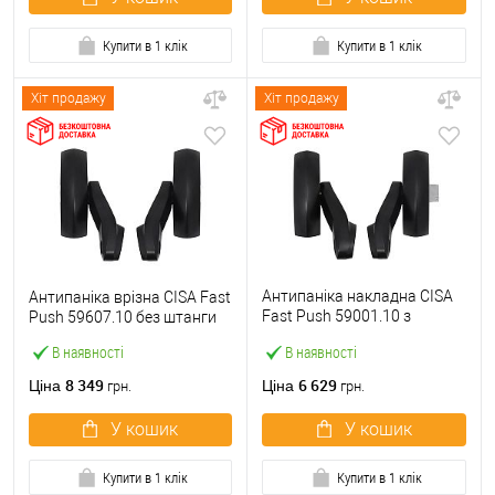
Купити в 1 клік
Купити в 1 клік
Хіт продажу
Хіт продажу
Антипаніка накладна CISA
Антипаніка врізна CISA Fast
Fast Push 59001.10 з
Push 59607.10 без штанги
язичком без штанги
В наявності
В наявності
8 349
6 629
Ціна
Ціна
грн.
грн.
У кошик
У кошик
Купити в 1 клік
Купити в 1 клік