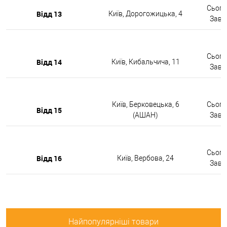
Сьогод
Відд 13
Київ, Дорогожицька, 4
Завтр
Сьогод
Відд 14
Київ, Кибальчича, 11
Завтр
Київ, Берковецька, 6
Сьогод
Відд 15
(АШАН)
Завтр
Сьогод
Відд 16
Київ, Вербова, 24
Завтр
Найпопулярніші товари