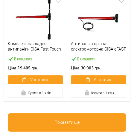
Комплект накладної
Антипаніка врізна
антипаніки CISA Fast Touch
електромоторна CISA eFAST
59811.10 1200 мм 2/3-
59751.00 1200 мм червона
В наявності
В наявності
точковий вверх-вниз
червона
19 405
30 903
Ціна
Ціна
грн.
грн.
У кошик
У кошик
Купити в 1 клік
Купити в 1 клік
Показати ще