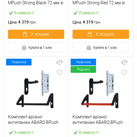
МPush Strong Black 72 мм зі
МPush Strong Red 72 мм зі
штангою 1000 мм чорна
штангою 1000 мм червона
В наявності
В наявності
4 319
4 319
Ціна
Ціна
грн.
грн.
У кошик
У кошик
Купити в 1 клік
Купити в 1 клік
Новинка
Новинка
Радимо
Комплект врізної
Комплект врізної
антипаніки ABARO BPush
антипаніки ABARO BPush
Eco Black 72мм 1000 мм
Eco Red 72мм 1000 мм
В наявності
В наявності
чорний із замком та ручкою
червоний із замком та