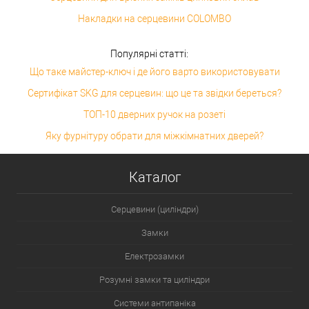
Накладки на серцевини COLOMBO
Популярні статті:
Що таке майстер-ключ і де його варто використовувати
Сертифікат SKG для серцевин: що це та звідки береться?
ТОП-10 дверних ручок на розеті
Яку фурнітуру обрати для міжкімнатних дверей?
Каталог
Серцевини (циліндри)
Замки
Електрозамки
Розумні замки та циліндри
Системи антипаніка