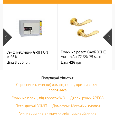
Ручки на розеті GAVROCHE
Сейф меблевий GRIFFON
Aurum Au-Z2 SB/PB матове
M.25.K
золото/золото
8 550
426
Ціна
Ціна
грн.
грн.
Популярні фільтри:
Серцевини (личинки) замків, тип відкриття ключ -
половинка
Ручки на планці під вороток WC
Дверні ручки APECS
Петлі дверні COMIT
Домофони Механічні кнопки
Серцевини для врізних замків цинковий сплав