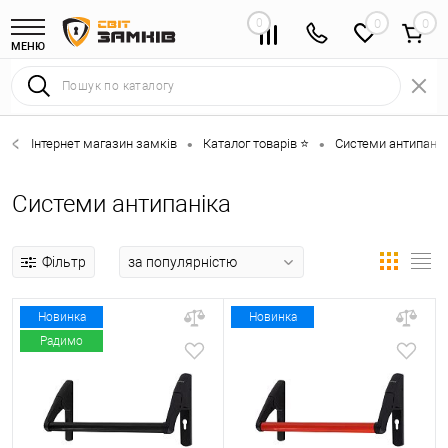
0
0
МЕНЮ
Інтернет магазин замків
Каталог товарів ⭐
Системи антипанік
•
•
Системи антипаніка
Фільтр
Новинка
Новинка
Радимо