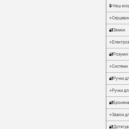
🔒 Наш асо
Тип товару
⭐Серцевин
🔐Замки:
⭐Електроз
🔐Розумні 
Матеріал д
⭐Системи 
Країна вир
Статус (гур
🔐Ручки дл
⭐Ручки дл
🔐Бронена
⭐Завіси дл
🔐Дотягува