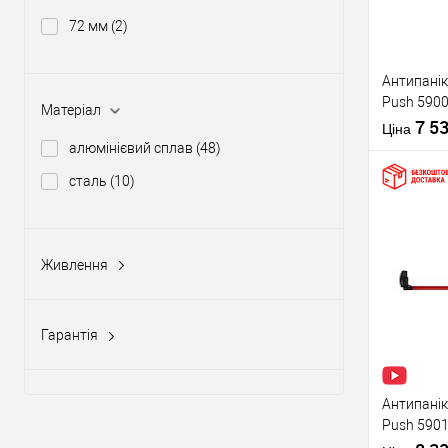
72 мм
(2)
Виробник
Антипанік
Push 5900
Тип товару
Матеріал
штангою 
7 5
Ціна
алюмінієвий сплав
(48)
сталь
(10)
Купити
Живлення
Матеріал д
12-24V DC, 12-20V AC
(5)
Країна вир
У о
Статус (гур
Гарантія
1 рік
(10)
Виробник
2 роки
(58)
Антипанік
Push 5901
Тип товару
язичком з