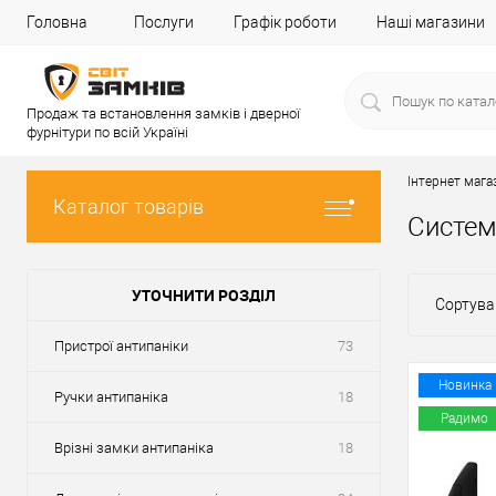
Головна
Послуги
Графік роботи
Наші магазини
Продаж та встановлення замків і дверної
фурнітури по всій Україні
Інтернет мага
Каталог товарів
Систем
УТОЧНИТИ РОЗДІЛ
Сортува
Пристрої антипаніки
73
Новинка
Ручки антипаніка
18
Радимо
Врізні замки антипаніка
18