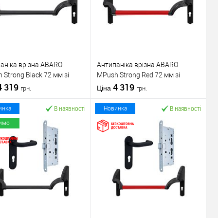
аніка врізна ABARO
Антипаніка врізна ABARO
 Strong Black 72 мм зі
МPush Strong Red 72 мм зі
ою 1000 мм чорна
4 319
штангою 1000 мм червона
4 319
Ціна
грн.
грн.
В наявності
В наявності
инка
Новинка
имо
У кошик
У кошик
упити в 1 клік
До
Купити в 1 клік
До
порівняння
порівняння
У обране
У обране
ник
ABARO
Виробник
ABARO
Механізм врізної
Механізм врізної