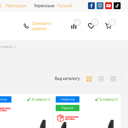
д
Реєстрація
Українська
Русский
0
0
0
Замовити
дзвінок
ипаніки ⚡️
Вид каталогу:
В наявності
В наявності
инка
Новинка
Радимо