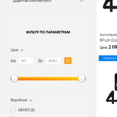
Додаткові комплектуючі
34
ФІЛЬТР ПО ПАРАМЕТРАМ
Антипанік
BPush Eco
штангою 
2 0
Ціна
Ціна
Новинка
від
До
OK
Купити
У о
Виробник
Виробник
ABARO
(8)