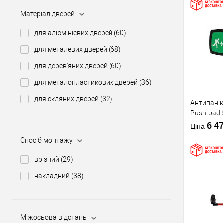
Матеріал дверей
Купити
для алюмінієвих дверей
(60)
для металевих дверей
(68)
У о
для дерев'яних дверей
(60)
для металопластикових дверей
(36)
Виробник
для скляних дверей
(32)
Антипанік
Тип товару
Push-pad 
язичком
6 4
Ціна
Спосіб монтажу
врізний
(29)
накладний
(38)
Матеріал д
Купити
Країна вир
Статус (гур
Міжосьова відстань
У о