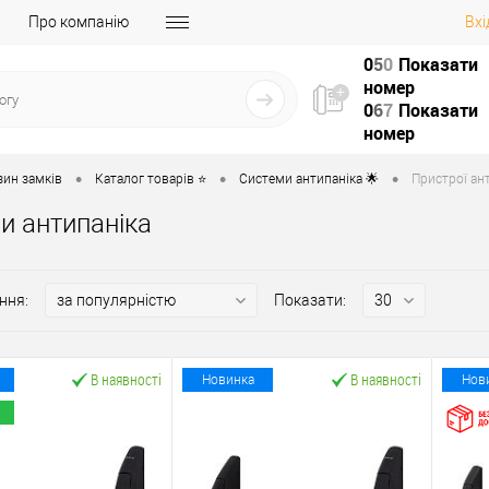
Про компанію
Вхі
0
5
0
Показати
номер
0
6
7
Показати
номер
•
•
•
зин замків
Каталог товарів ⭐
Системи антипаніка 🌟
Пристрої ант
и антипаніка
ння:
Показати:
В наявності
В наявності
Новинка
Нов