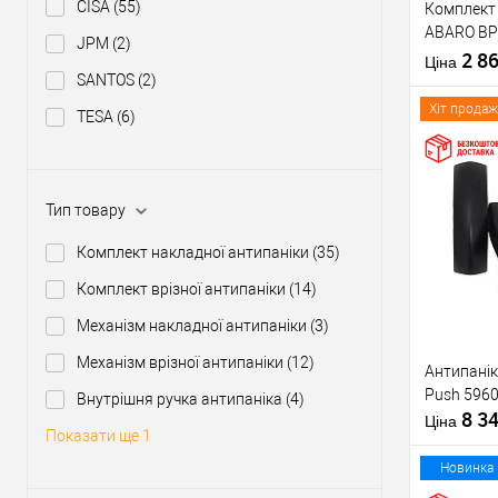
CISA
(55)
Комплект 
Тип товару
ABARO BP
JPM
(2)
1000 мм ч
2 8
Матеріал д
Ціна
ручкою
SANTOS
(2)
Країна вир
Міжосьова
Хіт продаж
TESA
(6)
відстань
Купити
Тип товару
Комплект накладної антипаніки
(35)
У о
Комплект врізної антипаніки
(14)
Механізм накладної антипаніки
(3)
Виробник
Механізм врізної антипаніки
(12)
Антипанік
Тип товару
Push 5960
Внутрішня ручка антипаніка
(4)
8 3
Матеріал д
Ціна
Показати ще 1
Країна вир
Статус (гур
Новинка