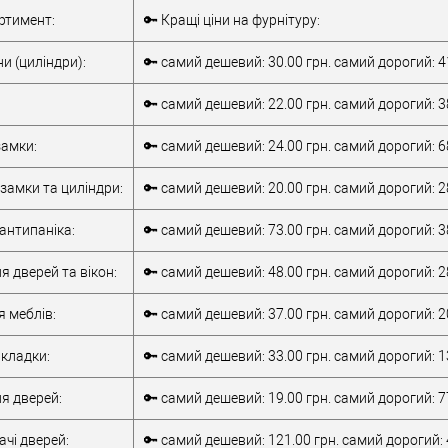
Комплект
Внутрішня ручка
ртимент:
🔑 Кращі ціни на фурнітуру:
накладної
Тип товару
антипаніка
антипаніки
для металевих
и (циліндри):
🔑 самий дешевий: 30.00 грн. самий дорогий: 4
для алюмінієвих
дверей
/
для
дверей
/
для
дерев'яних дверей
🔑 самий дешевий: 22.00 грн. самий дорогий: 3
металевих дверей
/
для алюмінієвих
/
для дерев'яних
Матеріал дверей
дверей
амки:
🔑 самий дешевий: 24.00 грн. самий дорогий: 6
дверей
/
для
Країна виробник
Італія
металопластикових
Робоча
замки та циліндри:
🔑 самий дешевий: 20.00 грн. самий дорогий: 2
дверей
/
для
температура
-10 +55°C
верей
скляних дверей
антипаніка:
🔑 самий дешевий: 73.00 грн. самий дорогий: 3
обник
Італія
т)
2Очікується
я дверей та вікон:
🔑 самий дешевий: 48.00 грн. самий дорогий: 2
я меблів:
🔑 самий дешевий: 37.00 грн. самий дорогий: 2
кладки:
🔑 самий дешевий: 33.00 грн. самий дорогий: 1
я дверей:
🔑 самий дешевий: 19.00 грн. самий дорогий: 7
чі дверей:
🔑 самий дешевий: 121.00 грн. самий дорогий: 