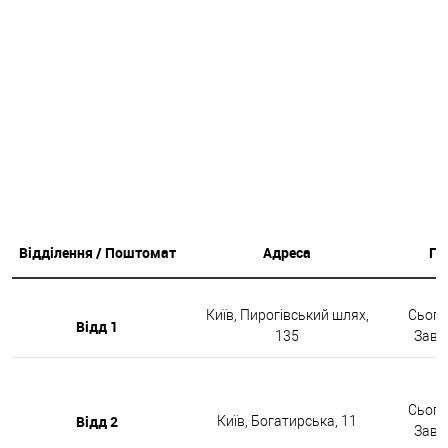
Відділення / Поштомат
Адреса
Гр
Київ, Пирогівський шлях,
Сьогод
Відд 1
135
Завтр
Сьогод
Відд 2
Київ, Богатирська, 11
Завтр