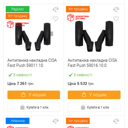
Радимо
Хіт продажу
Хіт продажу
Антипаніка накладна CISA
Антипаніка накладна CISA
Fast Push 59011.10
Fast Push 59016.10.0
модульна з язичком без
модульна без язичка без
В наявності
В наявності
штанги
штанги
7 261
5 532
Ціна
Ціна
грн.
грн.
У кошик
У кошик
Купити в 1 клік
Купити в 1 клік
Новинка
Хіт продажу