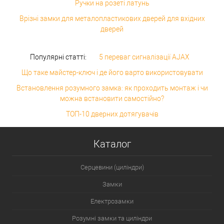
Ручки на розеті латунь
Врізні замки для металопластикових дверей для вхідних
дверей
Популярні статті:
5 переваг сигналізації AJAX
Що таке майстер-ключ і де його варто використовувати
Встановлення розумного замка: як проходить монтаж і чи
можна встановити самостійно?
ТОП-10 дверних дотягувачів
Каталог
Серцевини (циліндри)
Замки
Електрозамки
Розумні замки та циліндри