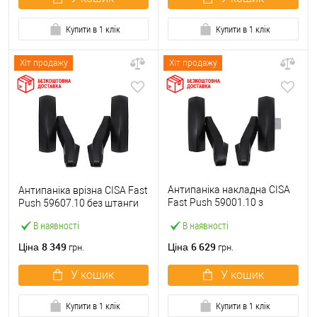
Купити в 1 клік
Купити в 1 клік
Хіт продажу
Хіт продажу
Антипаніка накладна CISA
Антипаніка врізна CISA Fast
Fast Push 59001.10 з
Push 59607.10 без штанги
язичком без штанги
В наявності
В наявності
8 349
6 629
Ціна
Ціна
грн.
грн.
У кошик
У кошик
Купити в 1 клік
Купити в 1 клік