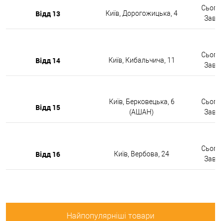
Сьогод
Відд 13
Київ, Дорогожицька, 4
Завтр
Сьогод
Відд 14
Київ, Кибальчича, 11
Завтр
Київ, Берковецька, 6
Сьогод
Відд 15
(АШАН)
Завтр
Сьогод
Відд 16
Київ, Вербова, 24
Завтр
Найпопулярніші товари