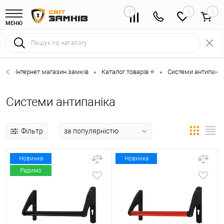
0
0
МЕНЮ
Інтернет магазин замків
Каталог товарів ⭐
Системи антипанік
•
•
Системи антипаніка
Фільтр
Новинка
Новинка
Радимо