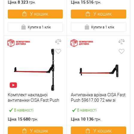
8 323
15 516
Ціна
Ціна
грн.
грн.
У кошик
У кошик
Купити в 1 клік
Купити в 1 клік
Комплект накладної
Антипаніка врізна CISA Fast
антипаніки CISA Fast Push
Push 59617.00 72 мм зі
59011.10 1200 мм 2/3-
штангою 1200 мм червона
В наявності
В наявності
точковий вверх-вниз
червона
15 680
10 136
Ціна
Ціна
грн.
грн.
У кошик
У кошик