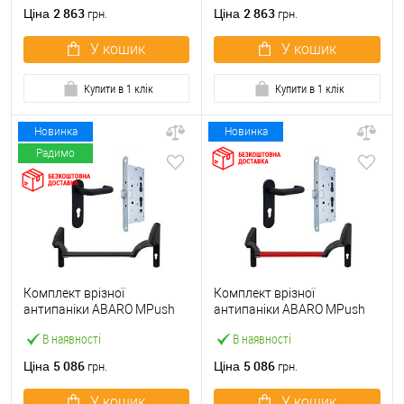
ручкою
2 863
2 863
Ціна
Ціна
грн.
грн.
У кошик
У кошик
Купити в 1 клік
Купити в 1 клік
Новинка
Новинка
Радимо
Комплект врізної
Комплект врізної
антипаніки ABARO МPush
антипаніки ABARO МPush
Strong Black 72мм 1000 мм
Strong Red 72мм 1000 мм
В наявності
В наявності
чорний із замком та ручкою
червоний із замком та
ручкою
5 086
5 086
Ціна
Ціна
грн.
грн.
У кошик
У кошик