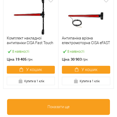
Комплект накладної
Антипаніка врізна
антипаніки CISA Fast Touch
електромоторна CISA eFAST
59811.10 1200 мм 2/3-
59751.00 1200 мм червона
В наявності
В наявності
точковий вверх-вниз
червона
19 405
30 903
Ціна
Ціна
грн.
грн.
У кошик
У кошик
Купити в 1 клік
Купити в 1 клік
Показати ще