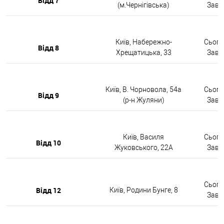
Відд 7
(м.Чернігівська)
Завтр
Київ, Набережно-
Сьогод
Відд 8
Хрещатицька, 33
Завтр
Київ, В. Чорновола, 54а
Сьогод
Відд 9
(р-н Жуляни)
Завтр
Київ, Василя
Сьогод
Відд 10
Жуковського, 22А
Завтр
Сьогод
Відд 12
Київ, Родини Бунге, 8
Завтр