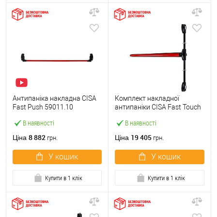
Антипаніка накладна CISA
Комплект накладної
Fast Push 59011.10
антипаніки CISA Fast Touch
модульна з язичком зі
59811.10 1200 мм 2/3-
В наявності
В наявності
штангою 1500 мм червона
точковий вбік червона
8 882
19 405
Ціна
Ціна
грн.
грн.
У кошик
У кошик
Купити в 1 клік
Купити в 1 клік