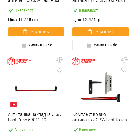
антипаніки CISA Fast Push
антипаніки CISA Fast Push
59607.10 1200 мм червона
59617.10 72мм 1200 мм
В наявності
В наявності
із замком та ручкою
червоний із замком та
ручкою
11 748
12 474
Ціна
Ціна
грн.
грн.
У кошик
У кошик
Купити в 1 клік
Купити в 1 клік
Антипаніка накладна CISA
Комплект врізної
Fast Push 59011.10
антипаніки CISA Fast Touch
модульна з язичком зі
59711.00 1200 мм червона
В наявності
В наявності
штангою 1200 мм червона
із замком та ручкою