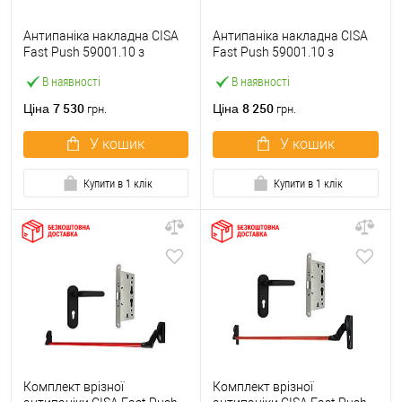
Антипаніка накладна CISA
Антипаніка накладна CISA
Fast Push 59001.10 з
Fast Push 59001.10 з
язичком зі штангою 900 мм
язичком зі штангою 1500
В наявності
В наявності
червона
мм червона
7 530
8 250
Ціна
Ціна
грн.
грн.
У кошик
У кошик
Купити в 1 клік
Купити в 1 клік
Комплект врізної
Комплект врізної