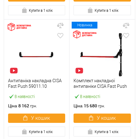
Купити в 1 клік
Купити в 1 клік
Новинка
Антипаніка накладна CISA
Комплект накладної
Fast Push 59011.10
антипаніки CISA Fast Push
модульна з язичком зі
59011.10 1200 мм 2/3-
В наявності
В наявності
штангою 900 мм червона
точковий вбік червона
8 162
15 680
Ціна
Ціна
грн.
грн.
У кошик
У кошик
Купити в 1 клік
Купити в 1 клік