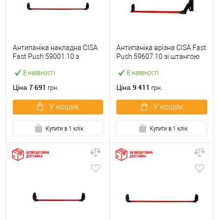
Антипаніка накладна CISA
Антипаніка врізна CISA Fast
Fast Push 59001.10 з
Push 59607.10 зі штангою
язичком зі штангою 1200
1200 мм червона
В наявності
В наявності
мм червона
7 691
9 411
Ціна
Ціна
грн.
грн.
У кошик
У кошик
Купити в 1 клік
Купити в 1 клік