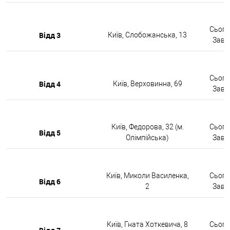
Сьогод
Відд 3
Київ, Слобожанська, 13
Завтр
Сьогод
Відд 4
Київ, Верховинна, 69
Завтр
Київ, Федорова, 32 (м.
Сьогод
Відд 5
Олімпійська)
Завтр
Київ, Миколи Василенка,
Сьогод
Відд 6
2
Завтр
Київ, Гната Хоткевича, 8
Сьогод