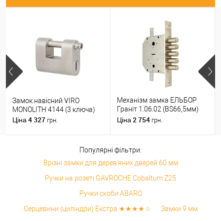
Механізм замка ЕЛЬБОР
Замок навісний VIRO
Граніт 1.06.02 (BS66,5мм)
MONOLITH 4144 (3 ключа)
(н)
4 327
2 754
Ціна
Ціна
грн.
грн.
Популярні фільтри:
Врізні замки для дерев'яних дверей 60 мм
Ручки на розеті GAVROCHE Cobaltum Z25
Ручки скоби ABARO
Серцевини (циліндри) Екстра ★★★★☆
Замки 9 мм