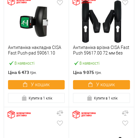
Антипаніка накладна CISA
Антипаніка врізна CISA Fast
Fast Push-pad 59061.10
Push 59617.00 72 мм без
модульна з язичком
штанги
В наявності
В наявності
6 473
9 075
Ціна
Ціна
грн.
грн.
У кошик
У кошик
Купити в 1 клік
Купити в 1 клік