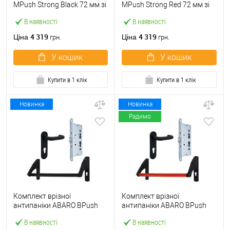
МPush Strong Black 72 мм зі
МPush Strong Red 72 мм зі
штангою 1000 мм чорна
штангою 1000 мм червона
В наявності
В наявності
4 319
4 319
Ціна
Ціна
грн.
грн.
У кошик
У кошик
Купити в 1 клік
Купити в 1 клік
Новинка
Новинка
Радимо
Комплект врізної
Комплект врізної
антипаніки ABARO BPush
антипаніки ABARO BPush
Eco Black 72мм 1000 мм
Eco Red 72мм 1000 мм
В наявності
В наявності
чорний із замком та ручкою
червоний із замком та