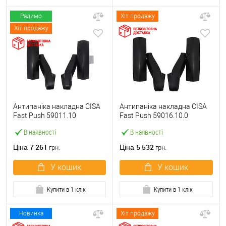
Радимо
Хіт продажу
Хіт продажу
Антипаніка накладна CISA
Антипаніка накладна CISA
Fast Push 59011.10
Fast Push 59016.10.0
модульна з язичком без
модульна без язичка без
В наявності
В наявності
штанги
штанги
7 261
5 532
Ціна
Ціна
грн.
грн.
У кошик
У кошик
Купити в 1 клік
Купити в 1 клік
Новинка
Хіт продажу