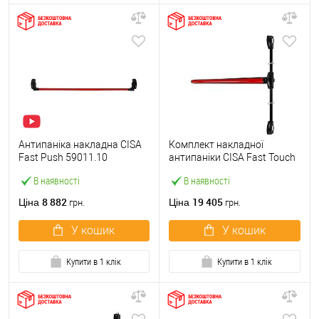
Антипаніка накладна CISA
Комплект накладної
Fast Push 59011.10
антипаніки CISA Fast Touch
модульна з язичком зі
59811.10 1200 мм 2/3-
В наявності
В наявності
штангою 1500 мм червона
точковий вбік червона
8 882
19 405
Ціна
Ціна
грн.
грн.
У кошик
У кошик
Купити в 1 клік
Купити в 1 клік