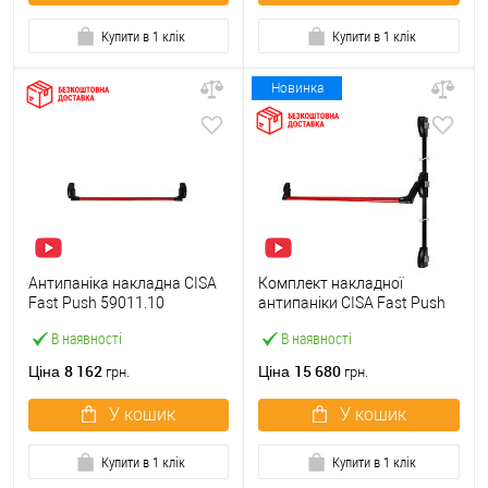
Купити в 1 клік
Купити в 1 клік
Новинка
Антипаніка накладна CISA
Комплект накладної
Fast Push 59011.10
антипаніки CISA Fast Push
модульна з язичком зі
59011.10 1200 мм 2/3-
В наявності
В наявності
штангою 900 мм червона
точковий вбік червона
8 162
15 680
Ціна
Ціна
грн.
грн.
У кошик
У кошик
Купити в 1 клік
Купити в 1 клік