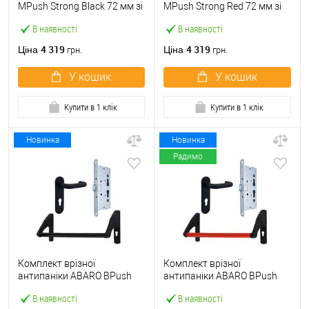
МPush Strong Black 72 мм зі
МPush Strong Red 72 мм зі
штангою 1000 мм чорна
штангою 1000 мм червона
В наявності
В наявності
4 319
4 319
Ціна
Ціна
грн.
грн.
У кошик
У кошик
Купити в 1 клік
Купити в 1 клік
Новинка
Новинка
Радимо
Комплект врізної
Комплект врізної
антипаніки ABARO BPush
антипаніки ABARO BPush
Eco Black 72мм 1000 мм
Eco Red 72мм 1000 мм
В наявності
В наявності
чорний із замком та ручкою
червоний із замком та