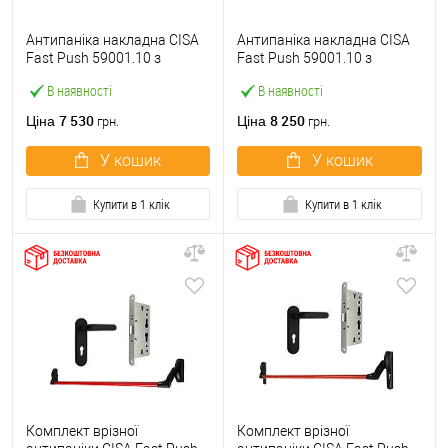
Антипаніка накладна CISA
Антипаніка накладна CISA
Fast Push 59001.10 з
Fast Push 59001.10 з
язичком зі штангою 900 мм
язичком зі штангою 1500
В наявності
В наявності
червона
мм червона
7 530
8 250
Ціна
Ціна
грн.
грн.
У кошик
У кошик
Купити в 1 клік
Купити в 1 клік
Комплект врізної
Комплект врізної