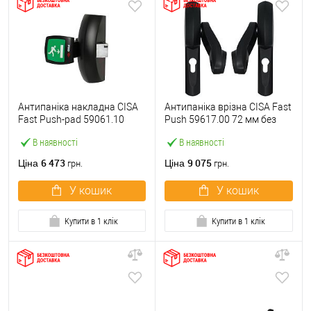
Антипаніка накладна CISA
Антипаніка врізна CISA Fast
Fast Push-pad 59061.10
Push 59617.00 72 мм без
модульна з язичком
штанги
В наявності
В наявності
6 473
9 075
Ціна
Ціна
грн.
грн.
У кошик
У кошик
Купити в 1 клік
Купити в 1 клік