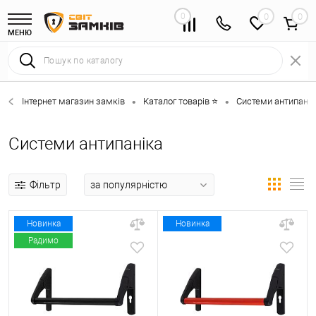
0
0
МЕНЮ
Інтернет магазин замків
Каталог товарів ⭐
Системи антипанік
•
•
Системи антипаніка
Фільтр
Новинка
Новинка
Радимо