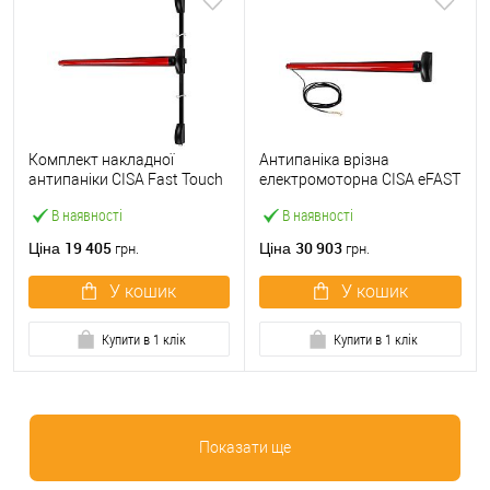
Комплект накладної
Антипаніка врізна
антипаніки CISA Fast Touch
електромоторна CISA eFAST
59811.10 1200 мм 2/3-
59751.00 1200 мм червона
В наявності
В наявності
точковий вверх-вниз
червона
19 405
30 903
Ціна
Ціна
грн.
грн.
У кошик
У кошик
Купити в 1 клік
Купити в 1 клік
Показати ще