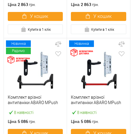
ручкою
2 863
2 863
Ціна
Ціна
грн.
грн.
У кошик
У кошик
Купити в 1 клік
Купити в 1 клік
Новинка
Новинка
Радимо
Комплект врізної
Комплект врізної
антипаніки ABARO МPush
антипаніки ABARO МPush
Strong Black 72мм 1000 мм
Strong Red 72мм 1000 мм
В наявності
В наявності
чорний із замком та ручкою
червоний із замком та
ручкою
5 086
5 086
Ціна
Ціна
грн.
грн.
У кошик
У кошик