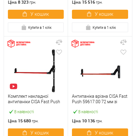
8 323
15 516
Ціна
Ціна
грн.
грн.
У кошик
У кошик
Купити в 1 клік
Купити в 1 клік
Комплект накладної
Антипаніка врізна CISA Fast
антипаніки CISA Fast Push
Push 59617.00 72 мм зі
59011.10 1200 мм 2/3-
штангою 1200 мм червона
В наявності
В наявності
точковий вверх-вниз
червона
15 680
10 136
Ціна
Ціна
грн.
грн.
У кошик
У кошик