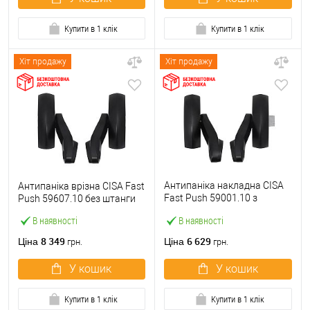
Купити в 1 клік
Купити в 1 клік
Хіт продажу
Хіт продажу
Антипаніка накладна CISA
Антипаніка врізна CISA Fast
Fast Push 59001.10 з
Push 59607.10 без штанги
язичком без штанги
В наявності
В наявності
8 349
6 629
Ціна
Ціна
грн.
грн.
У кошик
У кошик
Купити в 1 клік
Купити в 1 клік