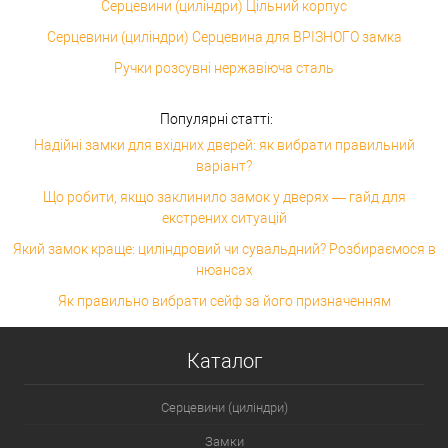
Серцевини (циліндри) Цільний корпус
Серцевини (циліндри) Серцевина для ВРІЗНОГО замка
Ручки розсувні нержавіюча сталь
Популярні статті:
Надійні замки для вхідних дверей: як вибрати правильний
варіант?
Що робити, якщо заклинило замок у дверях — гайд для
екстрених ситуацій
Який замок краще: циліндровий чи сувальдний? Розбираємося в
нюансах
Як правильно вибрати сейф за його призначенням
Каталог
Серцевини (циліндри)
Замки