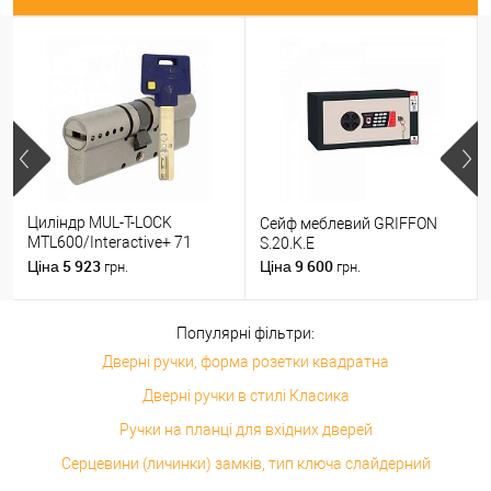
Циліндр MUL-T-LOCK
Сейф меблевий GRIFFON
MTL600/Interactive+ 71
S.20.K.E
(31*40) нікель сатин
5 923
9 600
Ціна
Ціна
грн.
грн.
Популярні фільтри:
Дверні ручки, форма розетки квадратна
Дверні ручки в стилі Класика
Ручки на планці для вхідних дверей
Серцевини (личинки) замків, тип ключа слайдерний