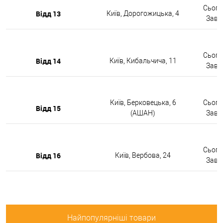
Сьогод
Відд 13
Київ, Дорогожицька, 4
Завтр
Сьогод
Відд 14
Київ, Кибальчича, 11
Завтр
Київ, Берковецька, 6
Сьогод
Відд 15
(АШАН)
Завтр
Сьогод
Відд 16
Київ, Вербова, 24
Завтр
Найпопулярніші товари