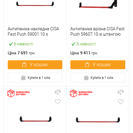
Антипаніка накладна CISA
Антипаніка врізна CISA Fast
Fast Push 59001.10 з
Push 59607.10 зі штангою
язичком зі штангою 1200
1200 мм червона
В наявності
В наявності
мм червона
7 691
9 411
Ціна
Ціна
грн.
грн.
У кошик
У кошик
Купити в 1 клік
Купити в 1 клік