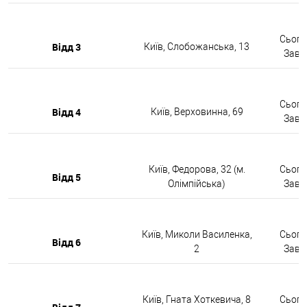
Сьогод
Відд 3
Київ, Слобожанська, 13
Завтр
Сьогод
Відд 4
Київ, Верховинна, 69
Завтр
Київ, Федорова, 32 (м.
Сьогод
Відд 5
Олімпійська)
Завтр
Київ, Миколи Василенка,
Сьогод
Відд 6
2
Завтр
Київ, Гната Хоткевича, 8
Сьогод