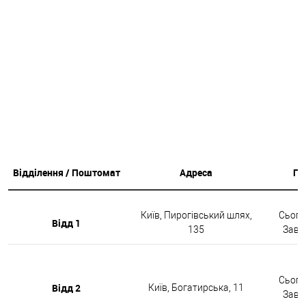
Відділення / Поштомат
Адреса
Гр
Київ, Пирогівський шлях,
Сьогод
Відд 1
135
Завтр
Сьогод
Відд 2
Київ, Богатирська, 11
Завтр