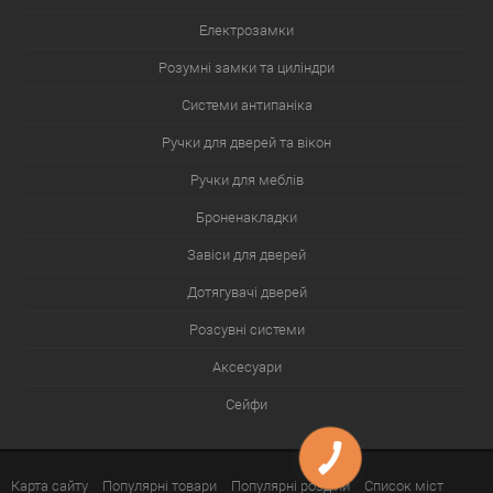
Електрозамки
Розумні замки та циліндри
Системи антипаніка
Ручки для дверей та вікон
Ручки для меблів
Броненакладки
Завіси для дверей
Дотягувачі дверей
Розсувні системи
Аксесуари
Сейфи
Карта сайту
Популярні товари
Популярні розділи
Список міст