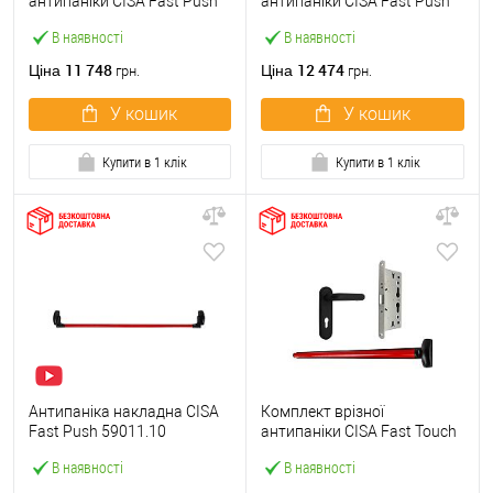
антипаніки CISA Fast Push
антипаніки CISA Fast Push
59607.10 1200 мм червона
59617.10 72мм 1200 мм
В наявності
В наявності
із замком та ручкою
червоний із замком та
ручкою
11 748
12 474
Ціна
Ціна
грн.
грн.
У кошик
У кошик
Купити в 1 клік
Купити в 1 клік
Антипаніка накладна CISA
Комплект врізної
Fast Push 59011.10
антипаніки CISA Fast Touch
модульна з язичком зі
59711.00 1200 мм червона
В наявності
В наявності
штангою 1200 мм червона
із замком та ручкою