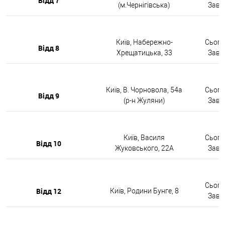
Відд 7
(м.Чернігівська)
Завтр
Київ, Набережно-
Сьогод
Відд 8
Хрещатицька, 33
Завтр
Київ, В. Чорновола, 54а
Сьогод
Відд 9
(р-н Жуляни)
Завтр
Київ, Василя
Сьогод
Відд 10
Жуковського, 22А
Завтр
Сьогод
Відд 12
Київ, Родини Бунге, 8
Завтр