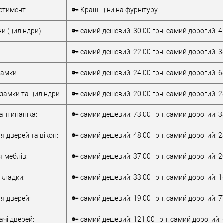
Комплект
Внутрішня ручка
ртимент:
🔑 Кращі ціни на фурнітуру:
накладної
Тип товару
антипаніка
антипаніки
для металевих
и (циліндри):
🔑 самий дешевий: 30.00 грн. самий дорогий: 4
для алюмінієвих
дверей
/
для
дверей
/
для
дерев'яних дверей
🔑 самий дешевий: 22.00 грн. самий дорогий: 3
металевих дверей
/
для алюмінієвих
/
для дерев'яних
Матеріал дверей
дверей
амки:
🔑 самий дешевий: 24.00 грн. самий дорогий: 6
дверей
/
для
Країна виробник
Італія
металопластикових
Робоча
замки та циліндри:
🔑 самий дешевий: 20.00 грн. самий дорогий: 2
дверей
/
для
температура
-10 +55°C
верей
скляних дверей
антипаніка:
🔑 самий дешевий: 73.00 грн. самий дорогий: 3
обник
Італія
т)
2Очікується
я дверей та вікон:
🔑 самий дешевий: 48.00 грн. самий дорогий: 2
я меблів:
🔑 самий дешевий: 37.00 грн. самий дорогий: 2
кладки:
🔑 самий дешевий: 33.00 грн. самий дорогий: 1
я дверей:
🔑 самий дешевий: 19.00 грн. самий дорогий: 7
чі дверей:
🔑 самий дешевий: 121.00 грн. самий дорогий: 