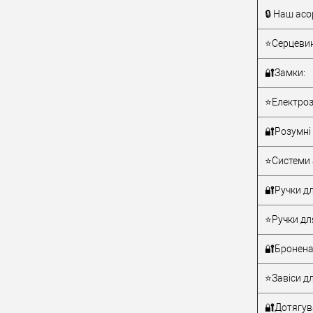
🔒 Наш асо
Тип товару
⭐Серцевин
🔐Замки:
⭐Електроз
🔐Розумні 
Матеріал д
⭐Системи 
Країна вир
Статус (гур
🔐Ручки дл
⭐Ручки дл
🔐Бронена
⭐Завіси дл
🔐Дотягува