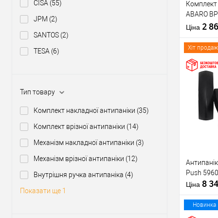
CISA
(55)
Комплект 
Тип товару
ABARO BP
JPM
(2)
1000 мм ч
2 8
Матеріал д
Ціна
ручкою
SANTOS
(2)
Країна вир
Міжосьова
Хіт продаж
TESA
(6)
відстань
Купити
Тип товару
Комплект накладної антипаніки
(35)
У о
Комплект врізної антипаніки
(14)
Механізм накладної антипаніки
(3)
Виробник
Механізм врізної антипаніки
(12)
Антипанік
Тип товару
Push 5960
Внутрішня ручка антипаніка
(4)
8 3
Матеріал д
Ціна
Показати ще 1
Країна вир
Статус (гур
Новинка