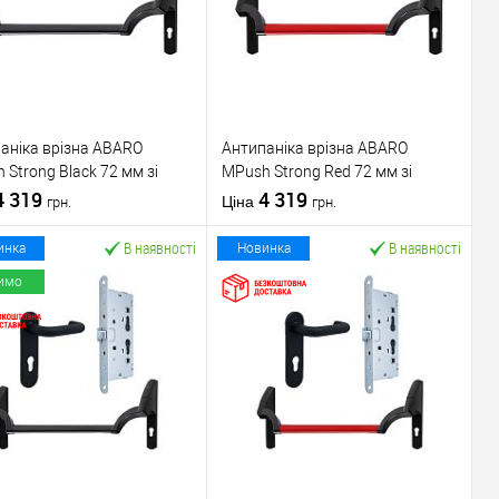
аніка врізна ABARO
Антипаніка врізна ABARO
 Strong Black 72 мм зі
МPush Strong Red 72 мм зі
ою 1000 мм чорна
4 319
штангою 1000 мм червона
4 319
Ціна
грн.
грн.
В наявності
В наявності
инка
Новинка
имо
У кошик
У кошик
упити в 1 клік
До
Купити в 1 клік
До
порівняння
порівняння
У обране
У обране
ник
ABARO
Виробник
ABARO
Механізм врізної
Механізм врізної