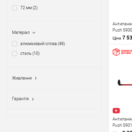
72 мм
(2)
Виробник
Антипанік
Push 5900
Тип товару
Матеріал
штангою 
7 5
Ціна
алюмінієвий сплав
(48)
сталь
(10)
Купити
Живлення
Матеріал д
12-24V DC, 12-20V AC
(5)
Країна вир
У о
Статус (гур
Гарантія
1 рік
(10)
Виробник
2 роки
(58)
Антипанік
Push 5901
Тип товару
язичком з