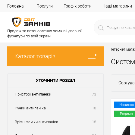
Головна
Послуги
Графік роботи
Наші магазини
Продаж та встановлення замків і дверної
фурнітури по всій Україні
Інтернет мага
Каталог товарів
Систем
УТОЧНИТИ РОЗДІЛ
Сортува
Пристрої антипаніки
73
Новинка
Ручки антипаніка
18
Радимо
Врізні замки антипаніка
18