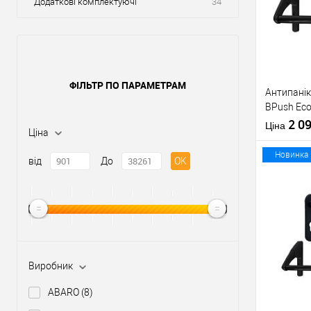
Додаткові комплектуючі
34
ФІЛЬТР ПО ПАРАМЕТРАМ
Антипанік
BPush Eco
штангою 
2 0
Ціна
Ціна
Новинка
від
До
OK
Купити
У о
Виробник
Виробник
ABARO
(8)