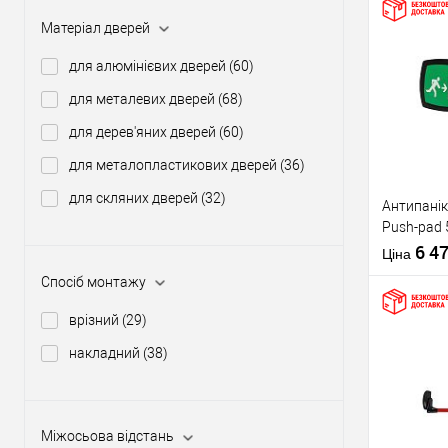
Матеріал дверей
Купити
для алюмінієвих дверей
(60)
для металевих дверей
(68)
У о
для дерев'яних дверей
(60)
для металопластикових дверей
(36)
Виробник
для скляних дверей
(32)
Антипанік
Тип товару
Push-pad 
язичком
6 4
Ціна
Спосіб монтажу
врізний
(29)
накладний
(38)
Матеріал д
Купити
Країна вир
Статус (гур
Міжосьова відстань
У о