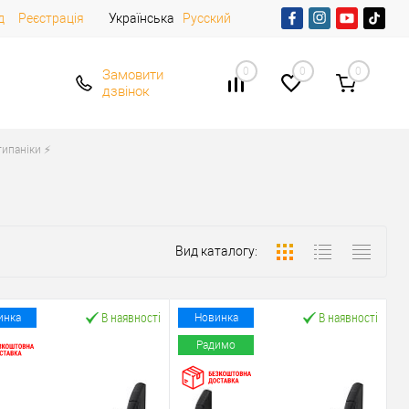
д
Реєстрація
Українська
Русский
0
0
0
Замовити
дзвінок
ипаніки ⚡️
Вид каталогу:
В наявності
В наявності
инка
Новинка
Радимо