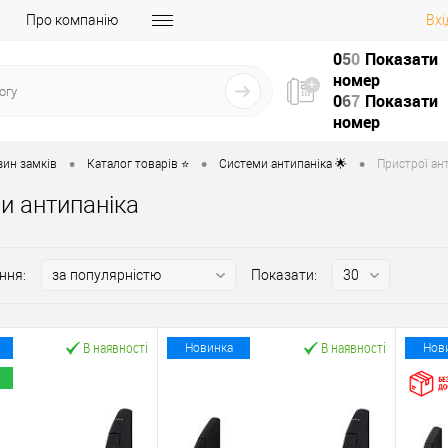
Про компанію
Вхі
0
5
0
Показати
номер
0
6
7
Показати
номер
•
•
•
зин замків
Каталог товарів ⭐
Системи антипаніка 🌟
Пристрої ант
и антипаніка
ння:
Показати:
В наявності
В наявності
Новинка
Нов