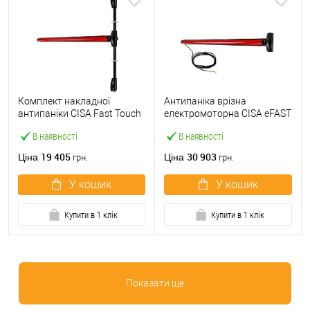
Комплект накладної
Антипаніка врізна
антипаніки CISA Fast Touch
електромоторна CISA eFAST
59811.10 1200 мм 2/3-
59751.00 1200 мм червона
В наявності
В наявності
точковий вверх-вниз
червона
19 405
30 903
Ціна
Ціна
грн.
грн.
У кошик
У кошик
Купити в 1 клік
Купити в 1 клік
Показати ще