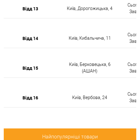
Сьогод
Відд 13
Київ, Дорогожицька, 4
Завтр
Сьогод
Відд 14
Київ, Кибальчича, 11
Завтр
Київ, Берковецька, 6
Сьогод
Відд 15
(АШАН)
Завтр
Сьогод
Відд 16
Київ, Вербова, 24
Завтр
Найпопулярніші товари