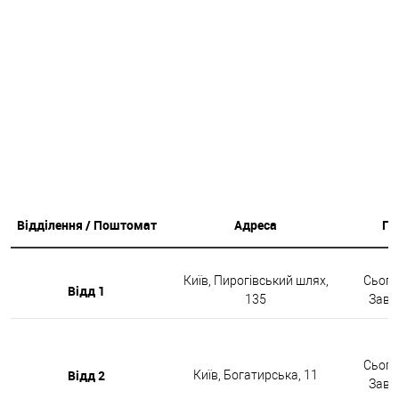
Відділення / Поштомат
Адреса
Гр
Київ, Пирогівський шлях,
Сьогод
Відд 1
135
Завтр
Сьогод
Відд 2
Київ, Богатирська, 11
Завтр