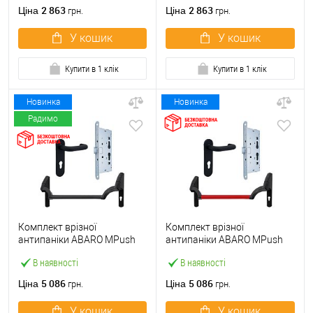
ручкою
2 863
2 863
Ціна
Ціна
грн.
грн.
У кошик
У кошик
Купити в 1 клік
Купити в 1 клік
Новинка
Новинка
Радимо
Комплект врізної
Комплект врізної
антипаніки ABARO МPush
антипаніки ABARO МPush
Strong Black 72мм 1000 мм
Strong Red 72мм 1000 мм
В наявності
В наявності
чорний із замком та ручкою
червоний із замком та
ручкою
5 086
5 086
Ціна
Ціна
грн.
грн.
У кошик
У кошик