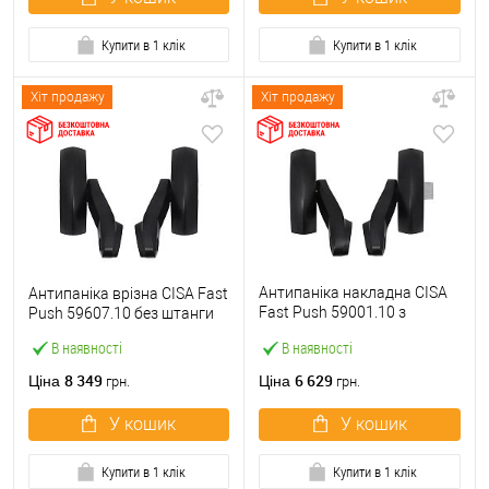
Купити в 1 клік
Купити в 1 клік
Хіт продажу
Хіт продажу
Антипаніка накладна CISA
Антипаніка врізна CISA Fast
Fast Push 59001.10 з
Push 59607.10 без штанги
язичком без штанги
В наявності
В наявності
8 349
6 629
Ціна
Ціна
грн.
грн.
У кошик
У кошик
Купити в 1 клік
Купити в 1 клік