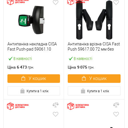
Антипаніка накладна CISA
Антипаніка врізна CISA Fast
Fast Push-pad 59061.10
Push 59617.00 72 мм без
модульна з язичком
штанги
В наявності
В наявності
6 473
9 075
Ціна
Ціна
грн.
грн.
У кошик
У кошик
Купити в 1 клік
Купити в 1 клік