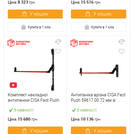
8 323
15 516
Ціна
Ціна
грн.
грн.
У кошик
У кошик
Купити в 1 клік
Купити в 1 клік
Комплект накладної
Антипаніка врізна CISA Fast
антипаніки CISA Fast Push
Push 59617.00 72 мм зі
59011.10 1200 мм 2/3-
штангою 1200 мм червона
В наявності
В наявності
точковий вверх-вниз
червона
15 680
10 136
Ціна
Ціна
грн.
грн.
У кошик
У кошик