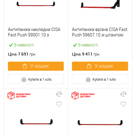
Антипаніка накладна CISA
Антипаніка врізна CISA Fast
Fast Push 59001.10 з
Push 59607.10 зі штангою
язичком зі штангою 1200
1200 мм червона
В наявності
В наявності
мм червона
7 691
9 411
Ціна
Ціна
грн.
грн.
У кошик
У кошик
Купити в 1 клік
Купити в 1 клік