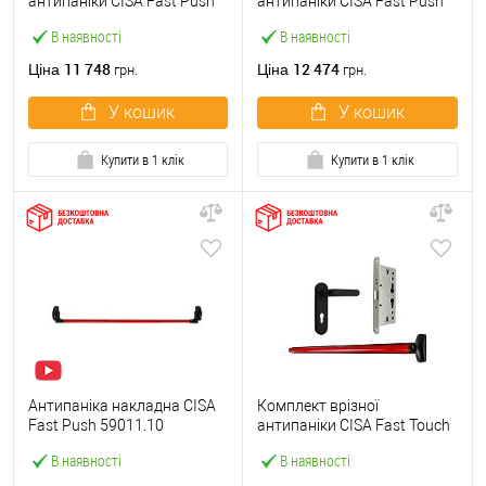
антипаніки CISA Fast Push
антипаніки CISA Fast Push
59607.10 1200 мм червона
59617.10 72мм 1200 мм
В наявності
В наявності
із замком та ручкою
червоний із замком та
ручкою
11 748
12 474
Ціна
Ціна
грн.
грн.
У кошик
У кошик
Купити в 1 клік
Купити в 1 клік
Антипаніка накладна CISA
Комплект врізної
Fast Push 59011.10
антипаніки CISA Fast Touch
модульна з язичком зі
59711.00 1200 мм червона
В наявності
В наявності
штангою 1200 мм червона
із замком та ручкою