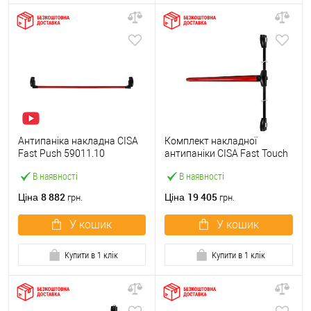
Антипаніка накладна CISA
Комплект накладної
Fast Push 59011.10
антипаніки CISA Fast Touch
модульна з язичком зі
59811.10 1200 мм 2/3-
В наявності
В наявності
штангою 1500 мм червона
точковий вбік червона
8 882
19 405
Ціна
Ціна
грн.
грн.
У кошик
У кошик
Купити в 1 клік
Купити в 1 клік