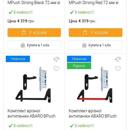
МPush Strong Black 72 мм зі
МPush Strong Red 72 мм зі
штангою 1000 мм чорна
штангою 1000 мм червона
В наявності
В наявності
4 319
4 319
Ціна
Ціна
грн.
грн.
У кошик
У кошик
Купити в 1 клік
Купити в 1 клік
Новинка
Новинка
Радимо
Комплект врізної
Комплект врізної
антипаніки ABARO BPush
антипаніки ABARO BPush
Eco Black 72мм 1000 мм
Eco Red 72мм 1000 мм
В наявності
В наявності
чорний із замком та ручкою
червоний із замком та