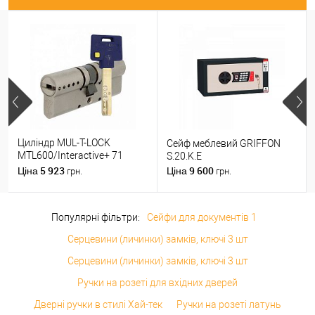
Циліндр MUL-T-LOCK
Сейф меблевий GRIFFON
MTL600/Interactive+ 71
S.20.K.E
(31*40) нікель сатин
5 923
9 600
Ціна
Ціна
грн.
грн.
Популярні фільтри:
Сейфи для документів 1
Серцевини (личинки) замків, ключі 3 шт
Серцевини (личинки) замків, ключі 3 шт
Ручки на розеті для вхідних дверей
Дверні ручки в стилі Хай-тек
Ручки на розеті латунь