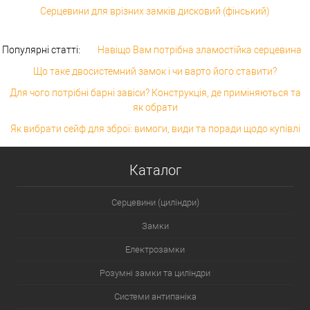
Серцевини для врізних замків дисковий (фінський)
Популярні статті:
Навіщо Вам потрібна зламостійка серцевина
Що таке двосистемний замок і чи варто його ставити?
Для чого потрібні барні завіси? Конструкція, де приміняються та
як обрати
Як вибрати сейф для зброї: вимоги, види та поради щодо купівлі
Каталог
Серцевини (циліндри)
Замки
Електрозамки
Розумні замки та циліндри
Системи антипаніка