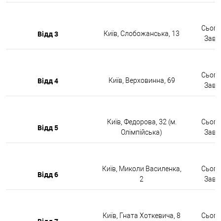
Сьогод
Відд 3
Київ, Слобожанська, 13
Завтр
Сьогод
Відд 4
Київ, Верховинна, 69
Завтр
Київ, Федорова, 32 (м.
Сьогод
Відд 5
Олімпійська)
Завтр
Київ, Миколи Василенка,
Сьогод
Відд 6
2
Завтр
Київ, Гната Хоткевича, 8
Сьогод