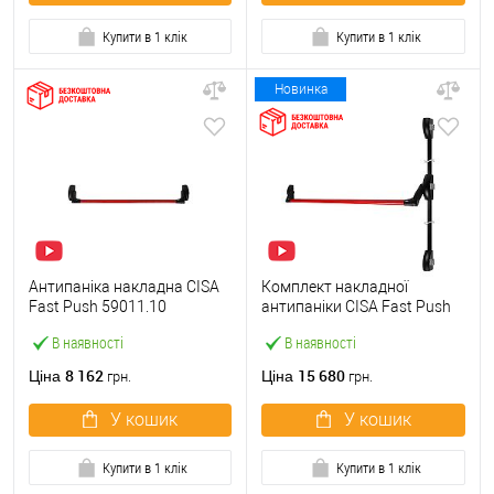
Купити в 1 клік
Купити в 1 клік
Новинка
Антипаніка накладна CISA
Комплект накладної
Fast Push 59011.10
антипаніки CISA Fast Push
модульна з язичком зі
59011.10 1200 мм 2/3-
В наявності
В наявності
штангою 900 мм червона
точковий вбік червона
8 162
15 680
Ціна
Ціна
грн.
грн.
У кошик
У кошик
Купити в 1 клік
Купити в 1 клік