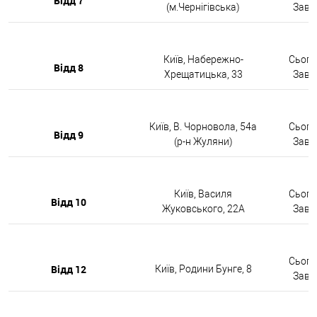
Відд 7
(м.Чернігівська)
Завтр
Київ, Набережно-
Сьогод
Відд 8
Хрещатицька, 33
Завтр
Київ, В. Чорновола, 54а
Сьогод
Відд 9
(р-н Жуляни)
Завтр
Київ, Василя
Сьогод
Відд 10
Жуковського, 22А
Завтр
Сьогод
Відд 12
Київ, Родини Бунге, 8
Завтр