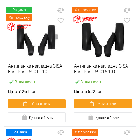
Радимо
Хіт продажу
Хіт продажу
Антипаніка накладна CISA
Антипаніка накладна CISA
Fast Push 59011.10
Fast Push 59016.10.0
модульна з язичком без
модульна без язичка без
В наявності
В наявності
штанги
штанги
7 261
5 532
Ціна
Ціна
грн.
грн.
У кошик
У кошик
Купити в 1 клік
Купити в 1 клік
Новинка
Хіт продажу