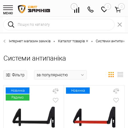
0
0
МЕНЮ
Інтернет магазин замків
Каталог товарів ⭐
Системи антипанік
•
•
Системи антипаніка
Фільтр
Новинка
Новинка
Радимо