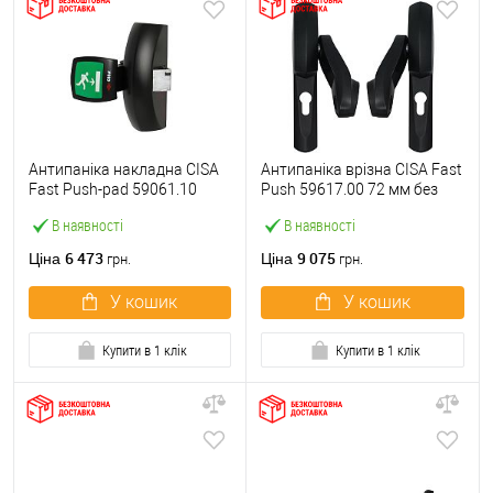
Антипаніка накладна CISA
Антипаніка врізна CISA Fast
Fast Push-pad 59061.10
Push 59617.00 72 мм без
модульна з язичком
штанги
В наявності
В наявності
6 473
9 075
Ціна
Ціна
грн.
грн.
У кошик
У кошик
Купити в 1 клік
Купити в 1 клік