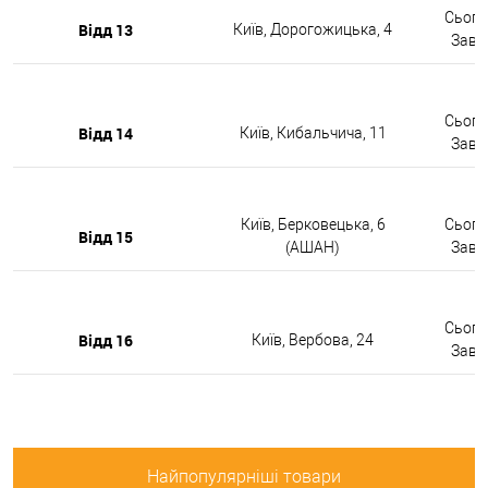
Сьогод
Відд 13
Київ, Дорогожицька, 4
Завтр
Сьогод
Відд 14
Київ, Кибальчича, 11
Завтр
Київ, Берковецька, 6
Сьогод
Відд 15
(АШАН)
Завтр
Сьогод
Відд 16
Київ, Вербова, 24
Завтр
Найпопулярніші товари