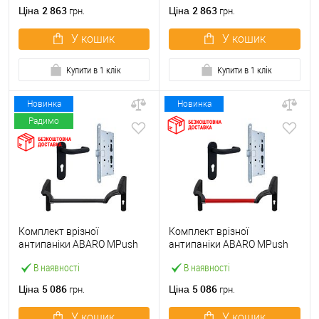
ручкою
2 863
2 863
Ціна
Ціна
грн.
грн.
У кошик
У кошик
Купити в 1 клік
Купити в 1 клік
Новинка
Новинка
Радимо
Комплект врізної
Комплект врізної
антипаніки ABARO МPush
антипаніки ABARO МPush
Strong Black 72мм 1000 мм
Strong Red 72мм 1000 мм
В наявності
В наявності
чорний із замком та ручкою
червоний із замком та
ручкою
5 086
5 086
Ціна
Ціна
грн.
грн.
У кошик
У кошик