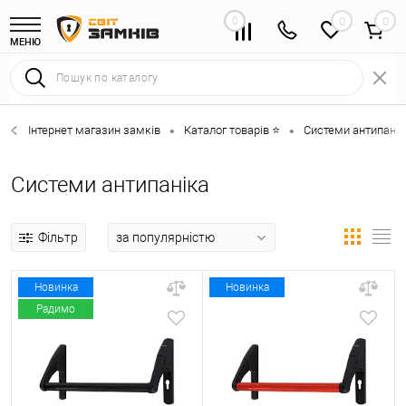
0
0
МЕНЮ
Інтернет магазин замків
Каталог товарів ⭐
Системи антипанік
•
•
Системи антипаніка
Фільтр
Новинка
Новинка
Радимо