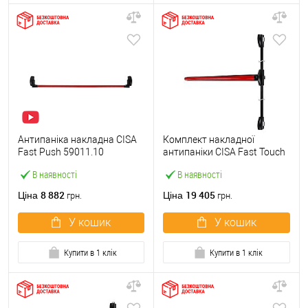
Антипаніка накладна CISA
Комплект накладної
Fast Push 59011.10
антипаніки CISA Fast Touch
модульна з язичком зі
59811.10 1200 мм 2/3-
В наявності
В наявності
штангою 1500 мм червона
точковий вбік червона
8 882
19 405
Ціна
Ціна
грн.
грн.
У кошик
У кошик
Купити в 1 клік
Купити в 1 клік