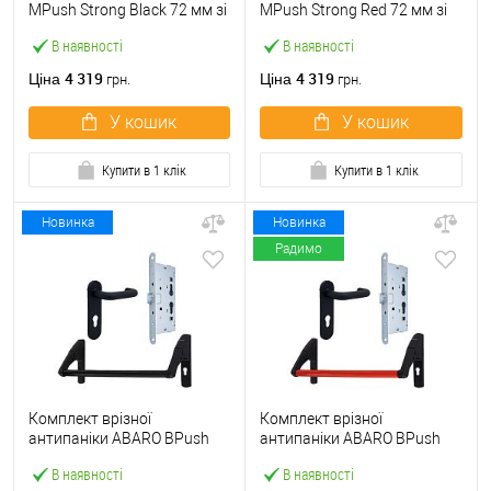
МPush Strong Black 72 мм зі
МPush Strong Red 72 мм зі
штангою 1000 мм чорна
штангою 1000 мм червона
В наявності
В наявності
4 319
4 319
Ціна
Ціна
грн.
грн.
У кошик
У кошик
Купити в 1 клік
Купити в 1 клік
Новинка
Новинка
Радимо
Комплект врізної
Комплект врізної
антипаніки ABARO BPush
антипаніки ABARO BPush
Eco Black 72мм 1000 мм
Eco Red 72мм 1000 мм
В наявності
В наявності
чорний із замком та ручкою
червоний із замком та