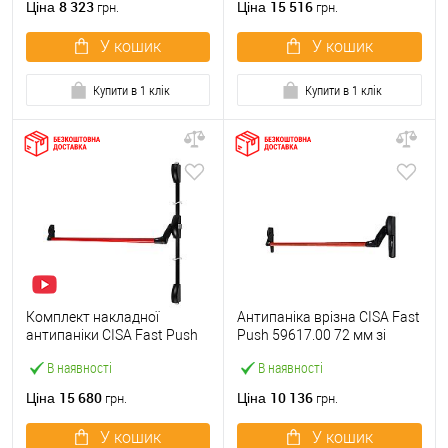
8 323
15 516
Ціна
Ціна
грн.
грн.
У кошик
У кошик
Купити в 1 клік
Купити в 1 клік
Комплект накладної
Антипаніка врізна CISA Fast
антипаніки CISA Fast Push
Push 59617.00 72 мм зі
59011.10 1200 мм 2/3-
штангою 1200 мм червона
В наявності
В наявності
точковий вверх-вниз
червона
15 680
10 136
Ціна
Ціна
грн.
грн.
У кошик
У кошик