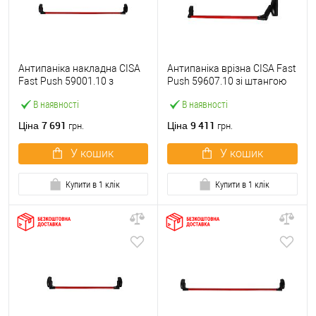
Антипаніка накладна CISA
Антипаніка врізна CISA Fast
Fast Push 59001.10 з
Push 59607.10 зі штангою
язичком зі штангою 1200
1200 мм червона
В наявності
В наявності
мм червона
7 691
9 411
Ціна
Ціна
грн.
грн.
У кошик
У кошик
Купити в 1 клік
Купити в 1 клік