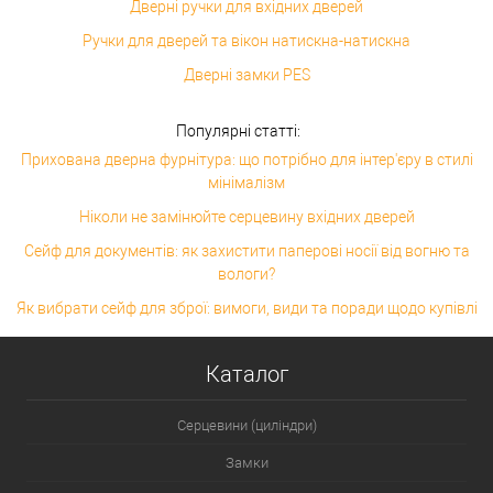
Дверні ручки для вхідних дверей
Ручки для дверей та вікон натискна-натискна
Дверні замки PES
Популярні статті:
Прихована дверна фурнітура: що потрібно для інтер'єру в стилі
мінімалізм
Ніколи не замінюйте серцевину вхідних дверей
Сейф для документів: як захистити паперові носії від вогню та
вологи?
Як вибрати сейф для зброї: вимоги, види та поради щодо купівлі
Каталог
Серцевини (циліндри)
Замки