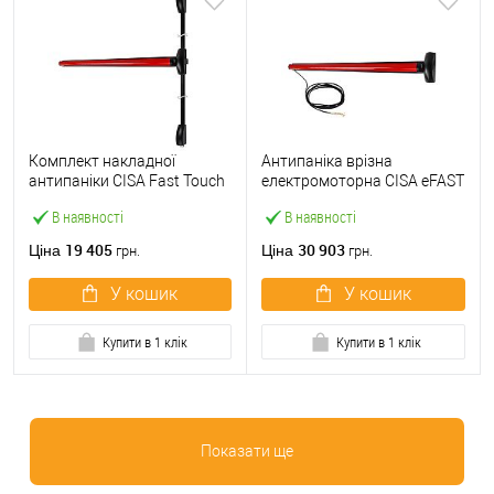
Комплект накладної
Антипаніка врізна
антипаніки CISA Fast Touch
електромоторна CISA eFAST
59811.10 1200 мм 2/3-
59751.00 1200 мм червона
В наявності
В наявності
точковий вверх-вниз
червона
19 405
30 903
Ціна
Ціна
грн.
грн.
У кошик
У кошик
Купити в 1 клік
Купити в 1 клік
Показати ще