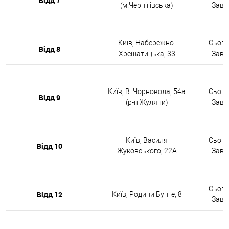
Відд 7
(м.Чернігівська)
Завтр
Київ, Набережно-
Сьогод
Відд 8
Хрещатицька, 33
Завтр
Київ, В. Чорновола, 54а
Сьогод
Відд 9
(р-н Жуляни)
Завтр
Київ, Василя
Сьогод
Відд 10
Жуковського, 22А
Завтр
Сьогод
Відд 12
Київ, Родини Бунге, 8
Завтр