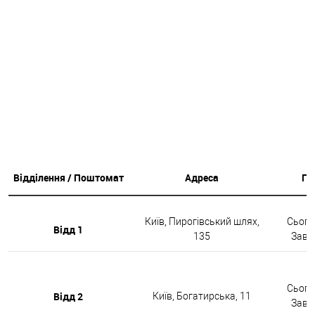
Відділення / Поштомат
Адреса
Гр
Київ, Пирогівський шлях,
Сьогод
Відд 1
135
Завтр
Сьогод
Відд 2
Київ, Богатирська, 11
Завтр