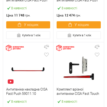
антипаніки CISA Fast Push
антипаніки CISA Fast Push
59607.10 1200 мм червона
59617.10 72мм 1200 мм
В наявності
В наявності
із замком та ручкою
червоний із замком та
ручкою
11 748
12 474
Ціна
Ціна
грн.
грн.
У кошик
У кошик
Купити в 1 клік
Купити в 1 клік
Антипаніка накладна CISA
Комплект врізної
Fast Push 59011.10
антипаніки CISA Fast Touch
модульна з язичком зі
59711.00 1200 мм червона
В наявності
В наявності
штангою 1200 мм червона
із замком та ручкою