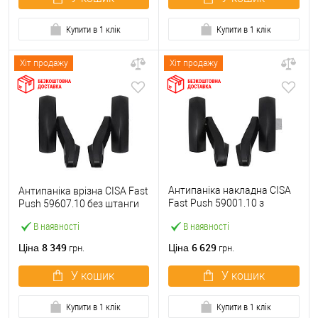
Купити в 1 клік
Купити в 1 клік
Хіт продажу
Хіт продажу
Антипаніка накладна CISA
Антипаніка врізна CISA Fast
Fast Push 59001.10 з
Push 59607.10 без штанги
язичком без штанги
В наявності
В наявності
8 349
6 629
Ціна
Ціна
грн.
грн.
У кошик
У кошик
Купити в 1 клік
Купити в 1 клік