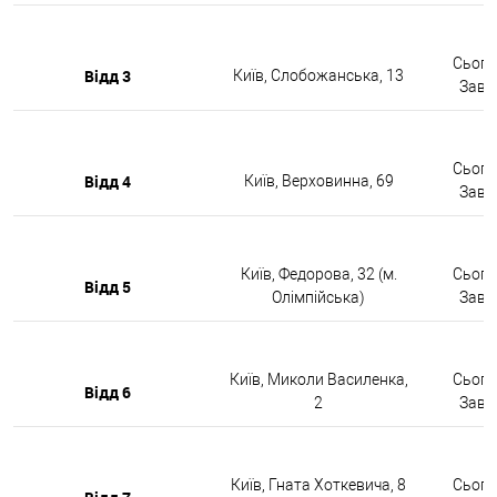
Сьогод
Відд 3
Київ, Слобожанська, 13
Завтр
Сьогод
Відд 4
Київ, Верховинна, 69
Завтр
Київ, Федорова, 32 (м.
Сьогод
Відд 5
Олімпійська)
Завтр
Київ, Миколи Василенка,
Сьогод
Відд 6
2
Завтр
Київ, Гната Хоткевича, 8
Сьогод