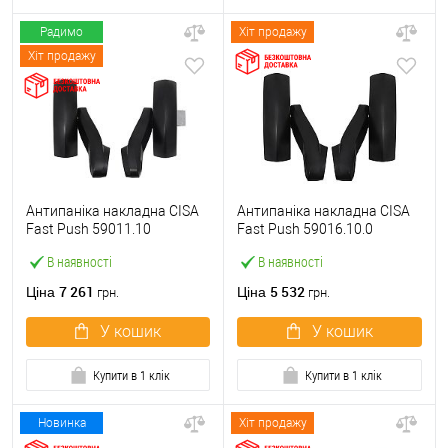
Радимо
Хіт продажу
Хіт продажу
Антипаніка накладна CISA
Антипаніка накладна CISA
Fast Push 59011.10
Fast Push 59016.10.0
модульна з язичком без
модульна без язичка без
В наявності
В наявності
штанги
штанги
7 261
5 532
Ціна
Ціна
грн.
грн.
У кошик
У кошик
Купити в 1 клік
Купити в 1 клік
Новинка
Хіт продажу