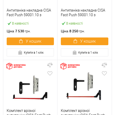
Антипаніка накладна CISA
Антипаніка накладна CISA
Fast Push 59001.10 з
Fast Push 59001.10 з
язичком зі штангою 900 мм
язичком зі штангою 1500
В наявності
В наявності
червона
мм червона
7 530
8 250
Ціна
Ціна
грн.
грн.
У кошик
У кошик
Купити в 1 клік
Купити в 1 клік
Комплект врізної
Комплект врізної