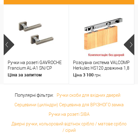
Ручки на розеті GAVROCHE
Розсувна система VALCOMP
Francium AL-A1 SN/CP
Herkules HS120 довжина 1,8
нікель/хром
м на 1 полотно вагою до
Ціна за запитом
3 100
Ціна
грн.
120 кг
Популярні фільтри:
Ручки скоби для вхідних дверей
Серцевини (циліндри) Серцевина для ВРІЗНОГО замка
Ручки на розеті SIBA
Дверні ручки, кольоровий відтінок срібло / матове срібло
/ сірий