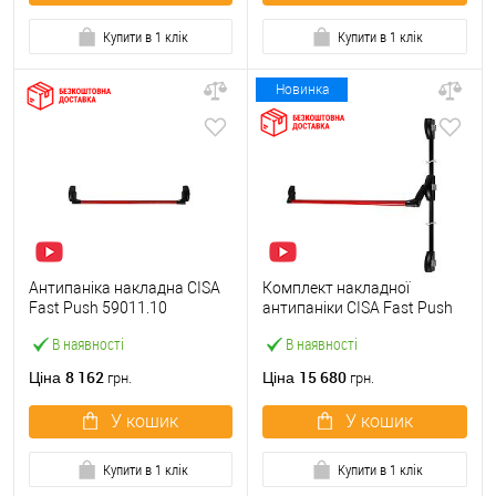
Купити в 1 клік
Купити в 1 клік
Новинка
Антипаніка накладна CISA
Комплект накладної
Fast Push 59011.10
антипаніки CISA Fast Push
модульна з язичком зі
59011.10 1200 мм 2/3-
В наявності
В наявності
штангою 900 мм червона
точковий вбік червона
8 162
15 680
Ціна
Ціна
грн.
грн.
У кошик
У кошик
Купити в 1 клік
Купити в 1 клік