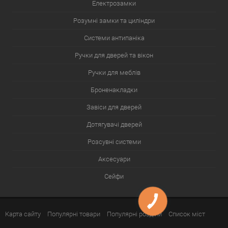
Електрозамки
Розумні замки та циліндри
Системи антипаніка
Ручки для дверей та вікон
Ручки для меблів
Броненакладки
Завіси для дверей
Дотягувачі дверей
Розсувні системи
Аксесуари
Сейфи
Карта сайту
Популярні товари
Популярні розділи
Список міст