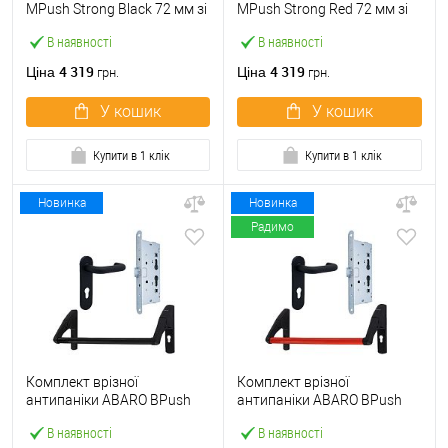
МPush Strong Black 72 мм зі
МPush Strong Red 72 мм зі
штангою 1000 мм чорна
штангою 1000 мм червона
В наявності
В наявності
4 319
4 319
Ціна
Ціна
грн.
грн.
У кошик
У кошик
Купити в 1 клік
Купити в 1 клік
Новинка
Новинка
Радимо
Комплект врізної
Комплект врізної
антипаніки ABARO BPush
антипаніки ABARO BPush
Eco Black 72мм 1000 мм
Eco Red 72мм 1000 мм
В наявності
В наявності
чорний із замком та ручкою
червоний із замком та