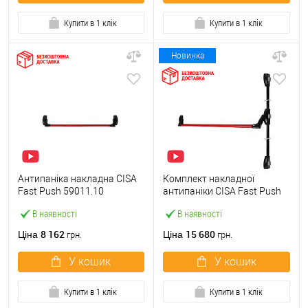
Купити в 1 клік
Купити в 1 клік
Новинка
Антипаніка накладна CISA
Комплект накладної
Fast Push 59011.10
антипаніки CISA Fast Push
модульна з язичком зі
59011.10 1200 мм 2/3-
В наявності
В наявності
штангою 900 мм червона
точковий вбік червона
8 162
15 680
Ціна
Ціна
грн.
грн.
У кошик
У кошик
Купити в 1 клік
Купити в 1 клік