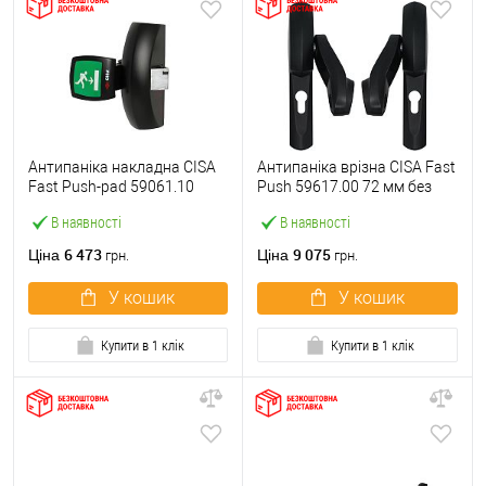
Антипаніка накладна CISA
Антипаніка врізна CISA Fast
Fast Push-pad 59061.10
Push 59617.00 72 мм без
модульна з язичком
штанги
В наявності
В наявності
6 473
9 075
Ціна
Ціна
грн.
грн.
У кошик
У кошик
Купити в 1 клік
Купити в 1 клік