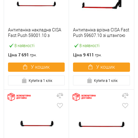
Антипаніка накладна CISA
Антипаніка врізна CISA Fast
Fast Push 59001.10 з
Push 59607.10 зі штангою
язичком зі штангою 1200
1200 мм червона
В наявності
В наявності
мм червона
7 691
9 411
Ціна
Ціна
грн.
грн.
У кошик
У кошик
Купити в 1 клік
Купити в 1 клік