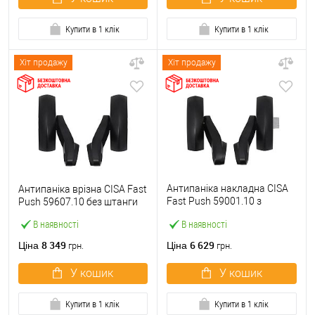
Купити в 1 клік
Купити в 1 клік
Хіт продажу
Хіт продажу
Антипаніка накладна CISA
Антипаніка врізна CISA Fast
Fast Push 59001.10 з
Push 59607.10 без штанги
язичком без штанги
В наявності
В наявності
8 349
6 629
Ціна
Ціна
грн.
грн.
У кошик
У кошик
Купити в 1 клік
Купити в 1 клік