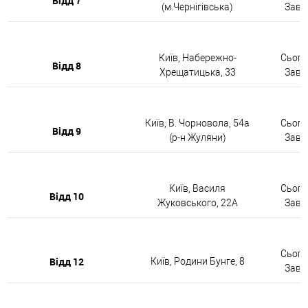
Відд 7
(м.Чернігівська)
Завтр
Київ, Набережно-
Сьогод
Відд 8
Хрещатицька, 33
Завтр
Київ, В. Чорновола, 54а
Сьогод
Відд 9
(р-н Жуляни)
Завтр
Київ, Василя
Сьогод
Відд 10
Жуковського, 22А
Завтр
Сьогод
Відд 12
Київ, Родини Бунге, 8
Завтр