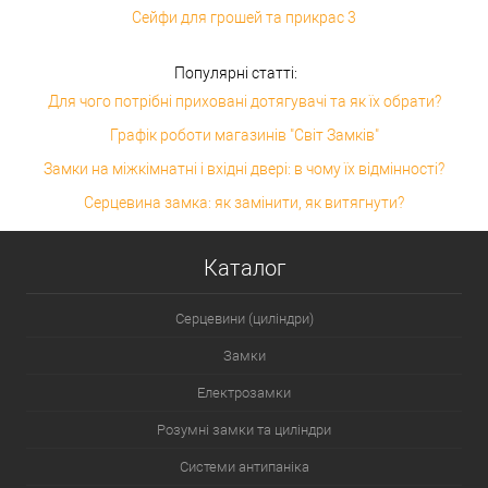
Сейфи для грошей та прикрас 3
Популярні статті:
Для чого потрібні приховані дотягувачі та як їх обрати?
Графік роботи магазинів "Світ Замків"
Замки на міжкімнатні і вхідні двері: в чому їх відмінності?
Серцевина замка: як замінити, як витягнути?
Каталог
Серцевини (циліндри)
Замки
Електрозамки
Розумні замки та циліндри
Системи антипаніка