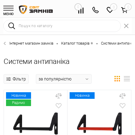
0
0
МЕНЮ
Інтернет магазин замків
Каталог товарів ⭐
Системи антипанік
•
•
Системи антипаніка
Фільтр
Новинка
Новинка
Радимо