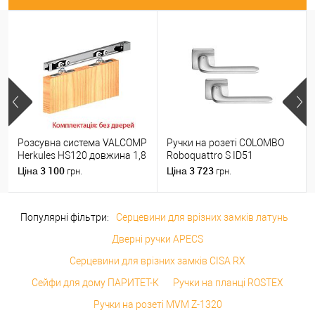
Розсувна система VALCOMP
Ручки на розеті COLOMBO
Herkules HS120 довжина 1,8
Roboquattro S ID51
м на 1 полотно вагою до
(PT19BZG-PT13) матовий
3 100
3 723
Ціна
Ціна
грн.
грн.
120 кг
хром
Популярні фільтри:
Серцевини для врізних замків латунь
Дверні ручки APECS
Серцевини для врізних замків CISA RX
Сейфи для дому ПАРИТЕТ-К
Ручки на планці ROSTEX
Ручки на розеті MVM Z-1320