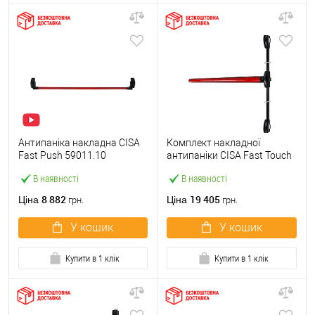
Антипаніка накладна CISA
Комплект накладної
Fast Push 59011.10
антипаніки CISA Fast Touch
модульна з язичком зі
59811.10 1200 мм 2/3-
В наявності
В наявності
штангою 1500 мм червона
точковий вбік червона
8 882
19 405
Ціна
Ціна
грн.
грн.
У кошик
У кошик
Купити в 1 клік
Купити в 1 клік