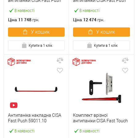
антипаніки CISA Fast Push
антипаніки CISA Fast Push
59607.10 1200 мм червона
59617.10 72мм 1200 мм
В наявності
В наявності
із замком та ручкою
червоний із замком та
ручкою
11 748
12 474
Ціна
Ціна
грн.
грн.
У кошик
У кошик
Купити в 1 клік
Купити в 1 клік
Антипаніка накладна CISA
Комплект врізної
Fast Push 59011.10
антипаніки CISA Fast Touch
модульна з язичком зі
59711.00 1200 мм червона
В наявності
В наявності
штангою 1200 мм червона
із замком та ручкою