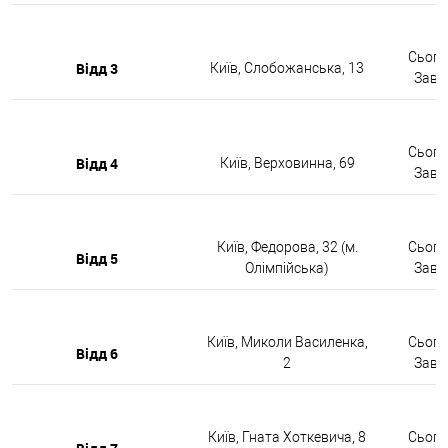
Сьогод
Відд 3
Київ, Слобожанська, 13
Завтр
Сьогод
Відд 4
Київ, Верховинна, 69
Завтр
Київ, Федорова, 32 (м.
Сьогод
Відд 5
Олімпійська)
Завтр
Київ, Миколи Василенка,
Сьогод
Відд 6
2
Завтр
Київ, Гната Хоткевича, 8
Сьогод