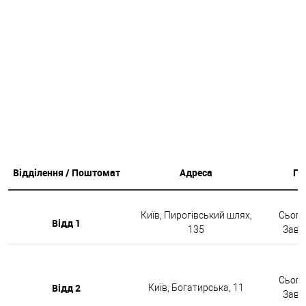
Відділення / Поштомат
Адреса
Гр
Київ, Пирогівський шлях,
Сьогод
Відд 1
135
Завтр
Сьогод
Відд 2
Київ, Богатирська, 11
Завтр