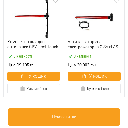
Комплект накладної
Антипаніка врізна
антипаніки CISA Fast Touch
електромоторна CISA eFAST
59811.10 1200 мм 2/3-
59751.00 1200 мм червона
В наявності
В наявності
точковий вверх-вниз
червона
19 405
30 903
Ціна
Ціна
грн.
грн.
У кошик
У кошик
Купити в 1 клік
Купити в 1 клік
Показати ще