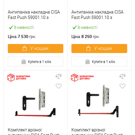
Антипаніка накладна CISA
Антипаніка накладна CISA
Fast Push 59001.10 з
Fast Push 59001.10 з
язичком зі штангою 900 мм
язичком зі штангою 1500
В наявності
В наявності
червона
мм червона
7 530
8 250
Ціна
Ціна
грн.
грн.
У кошик
У кошик
Купити в 1 клік
Купити в 1 клік
Комплект врізної
Комплект врізної