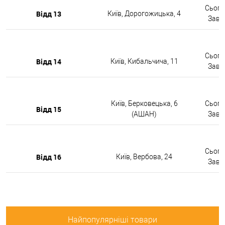
Сьогод
Відд 13
Київ, Дорогожицька, 4
Завтр
Сьогод
Відд 14
Київ, Кибальчича, 11
Завтр
Київ, Берковецька, 6
Сьогод
Відд 15
(АШАН)
Завтр
Сьогод
Відд 16
Київ, Вербова, 24
Завтр
Найпопулярніші товари