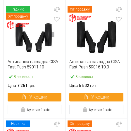
Радимо
Хіт продажу
Хіт продажу
Антипаніка накладна CISA
Антипаніка накладна CISA
Fast Push 59011.10
Fast Push 59016.10.0
модульна з язичком без
модульна без язичка без
В наявності
В наявності
штанги
штанги
7 261
5 532
Ціна
Ціна
грн.
грн.
У кошик
У кошик
Купити в 1 клік
Купити в 1 клік
Новинка
Хіт продажу