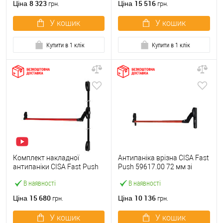
8 323
15 516
Ціна
Ціна
грн.
грн.
У кошик
У кошик
Купити в 1 клік
Купити в 1 клік
Комплект накладної
Антипаніка врізна CISA Fast
антипаніки CISA Fast Push
Push 59617.00 72 мм зі
59011.10 1200 мм 2/3-
штангою 1200 мм червона
В наявності
В наявності
точковий вверх-вниз
червона
15 680
10 136
Ціна
Ціна
грн.
грн.
У кошик
У кошик