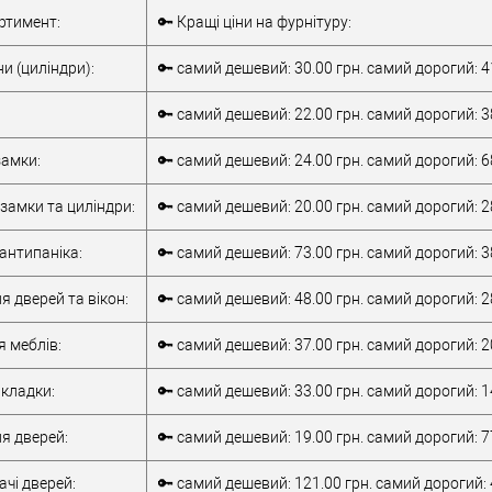
Комплект
Внутрішня ручка
ртимент:
🔑 Кращі ціни на фурнітуру:
накладної
Тип товару
антипаніка
антипаніки
для металевих
и (циліндри):
🔑 самий дешевий: 30.00 грн. самий дорогий: 4
для алюмінієвих
дверей
/
для
дверей
/
для
дерев'яних дверей
🔑 самий дешевий: 22.00 грн. самий дорогий: 3
металевих дверей
/
для алюмінієвих
/
для дерев'яних
Матеріал дверей
дверей
амки:
🔑 самий дешевий: 24.00 грн. самий дорогий: 6
дверей
/
для
Країна виробник
Італія
металопластикових
Робоча
замки та циліндри:
🔑 самий дешевий: 20.00 грн. самий дорогий: 2
дверей
/
для
температура
-10 +55°C
верей
скляних дверей
антипаніка:
🔑 самий дешевий: 73.00 грн. самий дорогий: 3
обник
Італія
т)
2Очікується
я дверей та вікон:
🔑 самий дешевий: 48.00 грн. самий дорогий: 2
я меблів:
🔑 самий дешевий: 37.00 грн. самий дорогий: 2
кладки:
🔑 самий дешевий: 33.00 грн. самий дорогий: 1
я дверей:
🔑 самий дешевий: 19.00 грн. самий дорогий: 7
чі дверей:
🔑 самий дешевий: 121.00 грн. самий дорогий: 