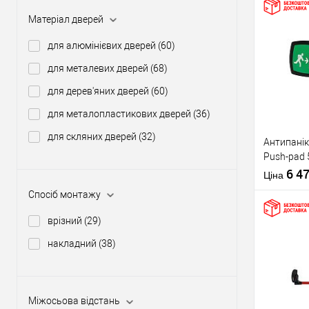
Матеріал дверей
Купити
для алюмінієвих дверей
(60)
для металевих дверей
(68)
У о
для дерев'яних дверей
(60)
для металопластикових дверей
(36)
Виробник
для скляних дверей
(32)
Антипанік
Тип товару
Push-pad 
язичком
6 4
Ціна
Спосіб монтажу
врізний
(29)
накладний
(38)
Матеріал д
Купити
Країна вир
Статус (гур
Міжосьова відстань
У о