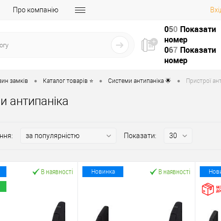
Про компанію
Вхі
0
5
0
Показати
номер
0
6
7
Показати
номер
•
•
•
зин замків
Каталог товарів ⭐
Системи антипаніка 🌟
Пристрої ант
и антипаніка
ння:
Показати:
В наявності
В наявності
Новинка
Нов