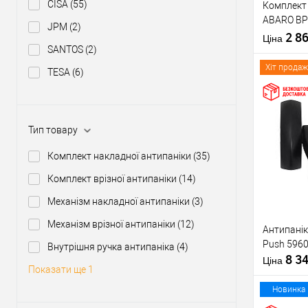
CISA
(55)
Комплект 
Тип товару
ABARO BP
JPM
(2)
1000 мм ч
2 8
Матеріал д
Ціна
ручкою
SANTOS
(2)
Країна вир
Міжосьова
Хіт продаж
TESA
(6)
відстань
Купити
Тип товару
Комплект накладної антипаніки
(35)
У о
Комплект врізної антипаніки
(14)
Механізм накладної антипаніки
(3)
Виробник
Механізм врізної антипаніки
(12)
Антипанік
Тип товару
Push 5960
Внутрішня ручка антипаніка
(4)
8 3
Матеріал д
Ціна
Показати ще 1
Країна вир
Статус (гур
Новинка