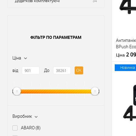
Додаткові комплектуючі
34
ФІЛЬТР ПО ПАРАМЕТРАМ
Антипанік
BPush Eco
штангою 
2 0
Ціна
Ціна
Новинка
від
До
OK
Купити
У о
Виробник
Виробник
ABARO
(8)