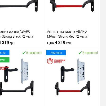
аніка врізна ABARO
Антипаніка врізна ABARO
 Strong Black 72 мм зі
МPush Strong Red 72 мм зі
ою 1000 мм чорна
4 319
штангою 1000 мм червона
4 319
Ціна
грн.
грн.
В наявності
В наявності
инка
Новинка
имо
У кошик
У кошик
упити в 1 клік
До
Купити в 1 клік
До
порівняння
порівняння
У обране
У обране
ник
ABARO
Виробник
ABARO
Механізм врізної
Механізм врізної