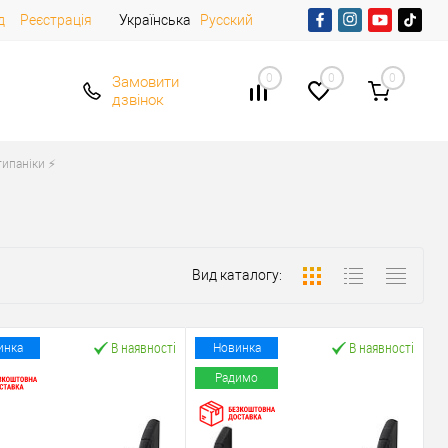
д
Реєстрація
Українська
Русский
0
0
0
Замовити
дзвінок
ипаніки ⚡️
Вид каталогу:
В наявності
В наявності
инка
Новинка
Радимо