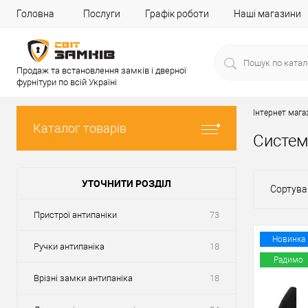
Головна
Послуги
Графік роботи
Наші магазини
Продаж та встановлення замків і дверної
фурнітури по всій Україні
Інтернет мага
Каталог товарів
Систем
УТОЧНИТИ РОЗДІЛ
Сортува
Пристрої антипаніки
73
Новинка
Ручки антипаніка
18
Радимо
Врізні замки антипаніка
18