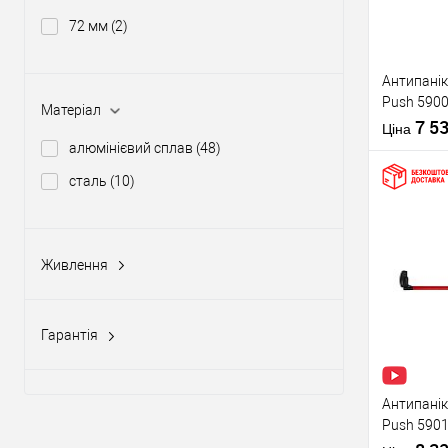
72 мм
(2)
Виробник
Антипанік
Push 5900
Тип товару
Матеріал
штангою 
7 5
Ціна
алюмінієвий сплав
(48)
сталь
(10)
Купити
Живлення
Матеріал д
12-24V DC, 12-20V AC
(5)
Країна вир
У о
Статус (гур
Гарантія
1 рік
(10)
Виробник
2 роки
(58)
Антипанік
Push 5901
Тип товару
язичком з