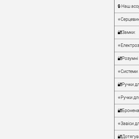
🔒 Наш асо
Тип товару
⭐Серцевин
🔐Замки:
⭐Електроз
🔐Розумні 
Матеріал д
⭐Системи 
Країна вир
Статус (гур
🔐Ручки дл
⭐Ручки дл
🔐Бронена
⭐Завіси дл
🔐Дотягува