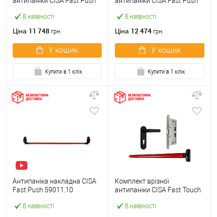
антипаніки CISA Fast Push
антипаніки CISA Fast Push
59607.10 1200 мм червона
59617.10 72мм 1200 мм
В наявності
В наявності
із замком та ручкою
червоний із замком та
ручкою
11 748
12 474
Ціна
Ціна
грн.
грн.
У кошик
У кошик
Купити в 1 клік
Купити в 1 клік
Антипаніка накладна CISA
Комплект врізної
Fast Push 59011.10
антипаніки CISA Fast Touch
модульна з язичком зі
59711.00 1200 мм червона
В наявності
В наявності
штангою 1200 мм червона
із замком та ручкою