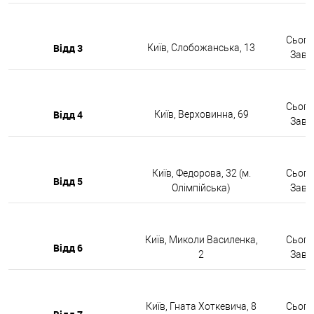
Сьогод
Відд 3
Київ, Слобожанська, 13
Завтр
Сьогод
Відд 4
Київ, Верховинна, 69
Завтр
Київ, Федорова, 32 (м.
Сьогод
Відд 5
Олімпійська)
Завтр
Київ, Миколи Василенка,
Сьогод
Відд 6
2
Завтр
Київ, Гната Хоткевича, 8
Сьогод