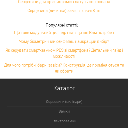
Серцевини для врізних замків латунь полірована
Серцевини (личинки) замків, ключі 8 шт
Популярні статті:
Що таке модульний циліндр і навіщо він Вам потрібен
Чому біометричний сейф Ваш найкращий вибір?
Як керувати смарт-замком PES зі смартфона? Детальний гайд і
можливості
Для чого потрібні барні завіси? Конструкція, де приміняються та
як обрати
Каталог
Серцевини (циліндри)
Замки
Електрозамки