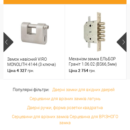
Механізм замка ЕЛЬБОР
Замок навісний VIRO
Граніт 1.06.02 (BS66,5мм)
MONOLITH 4144 (3 ключа)
(н)
4 327
2 754
Ціна
Ціна
грн.
грн.
Популярні фільтри:
Дверні замки для вхідних дверей
Серцевини для врізних замків латунь
Дверні ручки, форма розетки квадратна
Серцевини для врізних замків Серцевина для ВРІЗНОГО
замка