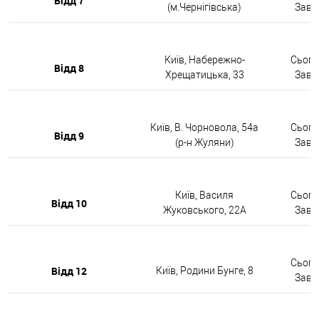
Відд 7
(м.Чернігівська)
Завтр
Київ, Набережно-
Сьогод
Відд 8
Хрещатицька, 33
Завтр
Київ, В. Чорновола, 54а
Сьогод
Відд 9
(р-н Жуляни)
Завтр
Київ, Василя
Сьогод
Відд 10
Жуковського, 22А
Завтр
Сьогод
Відд 12
Київ, Родини Бунге, 8
Завтр