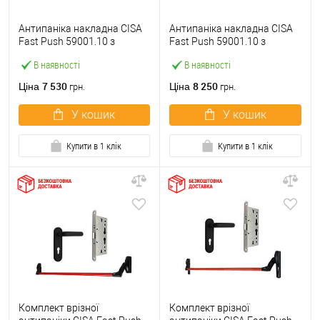
Антипаніка накладна CISA
Антипаніка накладна CISA
Fast Push 59001.10 з
Fast Push 59001.10 з
язичком зі штангою 900 мм
язичком зі штангою 1500
В наявності
В наявності
червона
мм червона
7 530
8 250
Ціна
Ціна
грн.
грн.
У кошик
У кошик
Купити в 1 клік
Купити в 1 клік
Комплект врізної
Комплект врізної