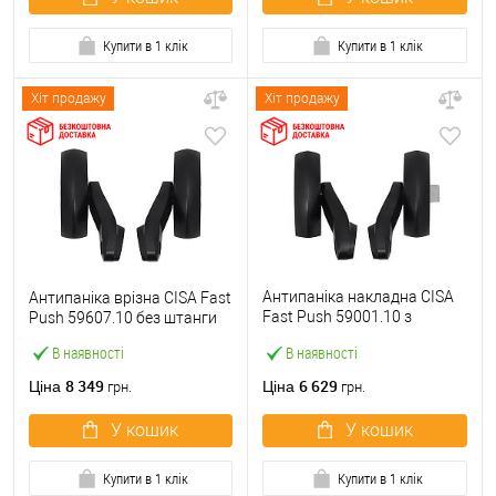
Купити в 1 клік
Купити в 1 клік
Хіт продажу
Хіт продажу
Антипаніка накладна CISA
Антипаніка врізна CISA Fast
Fast Push 59001.10 з
Push 59607.10 без штанги
язичком без штанги
В наявності
В наявності
8 349
6 629
Ціна
Ціна
грн.
грн.
У кошик
У кошик
Купити в 1 клік
Купити в 1 клік