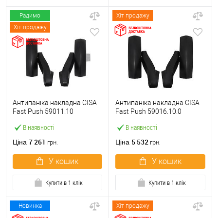
Радимо
Хіт продажу
Хіт продажу
Антипаніка накладна CISA
Антипаніка накладна CISA
Fast Push 59011.10
Fast Push 59016.10.0
модульна з язичком без
модульна без язичка без
В наявності
В наявності
штанги
штанги
7 261
5 532
Ціна
Ціна
грн.
грн.
У кошик
У кошик
Купити в 1 клік
Купити в 1 клік
Новинка
Хіт продажу