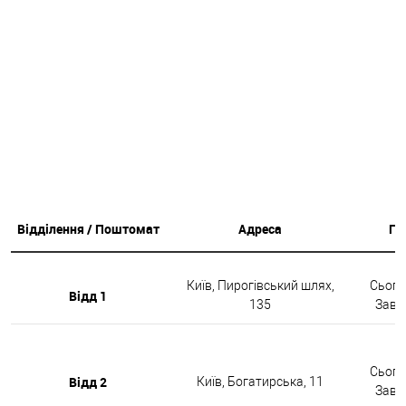
Відділення / Поштомат
Адреса
Гр
Київ, Пирогівський шлях,
Сьогод
Відд 1
135
Завтр
Сьогод
Відд 2
Київ, Богатирська, 11
Завтр