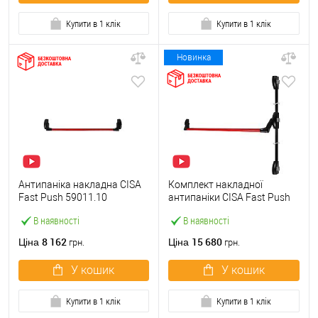
Купити в 1 клік
Купити в 1 клік
Новинка
Антипаніка накладна CISA
Комплект накладної
Fast Push 59011.10
антипаніки CISA Fast Push
модульна з язичком зі
59011.10 1200 мм 2/3-
В наявності
В наявності
штангою 900 мм червона
точковий вбік червона
8 162
15 680
Ціна
Ціна
грн.
грн.
У кошик
У кошик
Купити в 1 клік
Купити в 1 клік