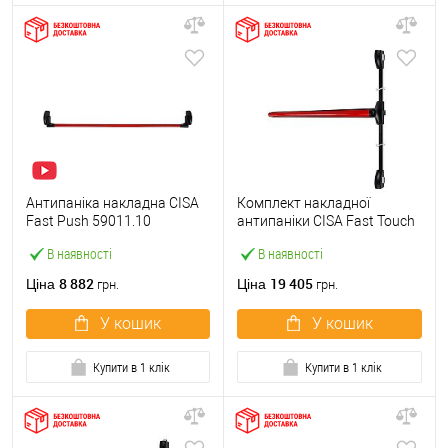
Антипаніка накладна CISA
Комплект накладної
Fast Push 59011.10
антипаніки CISA Fast Touch
модульна з язичком зі
59811.10 1200 мм 2/3-
В наявності
В наявності
штангою 1500 мм червона
точковий вбік червона
8 882
19 405
Ціна
Ціна
грн.
грн.
У кошик
У кошик
Купити в 1 клік
Купити в 1 клік