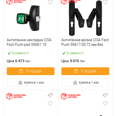
Антипаніка накладна CISA
Антипаніка врізна CISA Fast
Fast Push-pad 59061.10
Push 59617.00 72 мм без
модульна з язичком
штанги
В наявності
В наявності
6 473
9 075
Ціна
Ціна
грн.
грн.
У кошик
У кошик
Купити в 1 клік
Купити в 1 клік