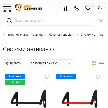
0
0
МЕНЮ
Інтернет магазин замків
Каталог товарів ⭐
Системи антипанік
•
•
Системи антипаніка
Фільтр
Новинка
Новинка
Радимо