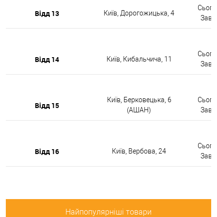
Сьогод
Відд 13
Київ, Дорогожицька, 4
Завтр
Сьогод
Відд 14
Київ, Кибальчича, 11
Завтр
Київ, Берковецька, 6
Сьогод
Відд 15
(АШАН)
Завтр
Сьогод
Відд 16
Київ, Вербова, 24
Завтр
Найпопулярніші товари