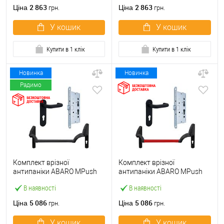
ручкою
2 863
2 863
Ціна
Ціна
грн.
грн.
У кошик
У кошик
Купити в 1 клік
Купити в 1 клік
Новинка
Новинка
Радимо
Комплект врізної
Комплект врізної
антипаніки ABARO МPush
антипаніки ABARO МPush
Strong Black 72мм 1000 мм
Strong Red 72мм 1000 мм
В наявності
В наявності
чорний із замком та ручкою
червоний із замком та
ручкою
5 086
5 086
Ціна
Ціна
грн.
грн.
У кошик
У кошик