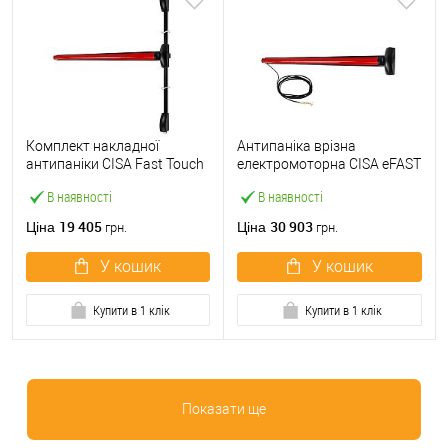
Комплект накладної
Антипаніка врізна
антипаніки CISA Fast Touch
електромоторна CISA eFAST
59811.10 1200 мм 2/3-
59751.00 1200 мм червона
В наявності
В наявності
точковий вверх-вниз
червона
19 405
30 903
Ціна
Ціна
грн.
грн.
У кошик
У кошик
Купити в 1 клік
Купити в 1 клік
Показати ще