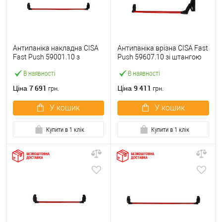
Антипаніка накладна CISA
Антипаніка врізна CISA Fast
Fast Push 59001.10 з
Push 59607.10 зі штангою
язичком зі штангою 1200
1200 мм червона
В наявності
В наявності
мм червона
7 691
9 411
Ціна
Ціна
грн.
грн.
У кошик
У кошик
Купити в 1 клік
Купити в 1 клік