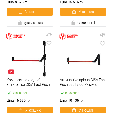
8 323
15 516
Ціна
Ціна
грн.
грн.
У кошик
У кошик
Купити в 1 клік
Купити в 1 клік
Комплект накладної
Антипаніка врізна CISA Fast
антипаніки CISA Fast Push
Push 59617.00 72 мм зі
59011.10 1200 мм 2/3-
штангою 1200 мм червона
В наявності
В наявності
точковий вверх-вниз
червона
15 680
10 136
Ціна
Ціна
грн.
грн.
У кошик
У кошик