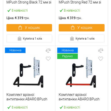
МPush Strong Black 72 мм зі
МPush Strong Red 72 мм зі
штангою 1000 мм чорна
штангою 1000 мм червона
В наявності
В наявності
4 319
4 319
Ціна
Ціна
грн.
грн.
У кошик
У кошик
Купити в 1 клік
Купити в 1 клік
Новинка
Новинка
Радимо
Комплект врізної
Комплект врізної
антипаніки ABARO BPush
антипаніки ABARO BPush
Eco Black 72мм 1000 мм
Eco Red 72мм 1000 мм
В наявності
В наявності
чорний із замком та ручкою
червоний із замком та