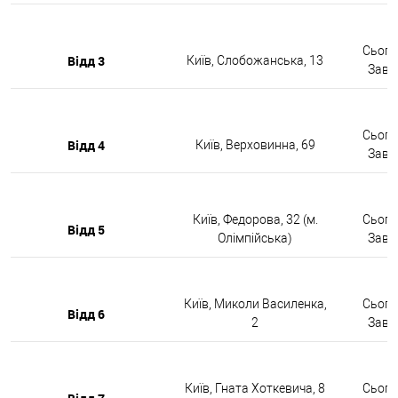
Сьогод
Відд 3
Київ, Слобожанська, 13
Завтр
Сьогод
Відд 4
Київ, Верховинна, 69
Завтр
Київ, Федорова, 32 (м.
Сьогод
Відд 5
Олімпійська)
Завтр
Київ, Миколи Василенка,
Сьогод
Відд 6
2
Завтр
Київ, Гната Хоткевича, 8
Сьогод