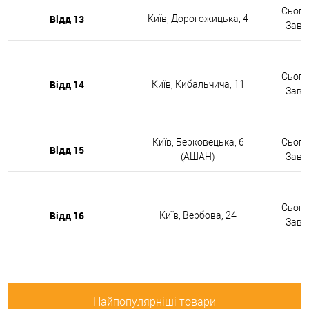
Сьогод
Відд 13
Київ, Дорогожицька, 4
Завтр
Сьогод
Відд 14
Київ, Кибальчича, 11
Завтр
Київ, Берковецька, 6
Сьогод
Відд 15
(АШАН)
Завтр
Сьогод
Відд 16
Київ, Вербова, 24
Завтр
Найпопулярніші товари