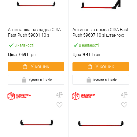
Антипаніка накладна CISA
Антипаніка врізна CISA Fast
Fast Push 59001.10 з
Push 59607.10 зі штангою
язичком зі штангою 1200
1200 мм червона
В наявності
В наявності
мм червона
7 691
9 411
Ціна
Ціна
грн.
грн.
У кошик
У кошик
Купити в 1 клік
Купити в 1 клік