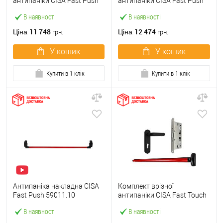
антипаніки CISA Fast Push
антипаніки CISA Fast Push
59607.10 1200 мм червона
59617.10 72мм 1200 мм
В наявності
В наявності
із замком та ручкою
червоний із замком та
ручкою
11 748
12 474
Ціна
Ціна
грн.
грн.
У кошик
У кошик
Купити в 1 клік
Купити в 1 клік
Антипаніка накладна CISA
Комплект врізної
Fast Push 59011.10
антипаніки CISA Fast Touch
модульна з язичком зі
59711.00 1200 мм червона
В наявності
В наявності
штангою 1200 мм червона
із замком та ручкою