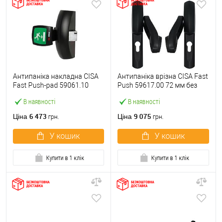
Антипаніка накладна CISA
Антипаніка врізна CISA Fast
Fast Push-pad 59061.10
Push 59617.00 72 мм без
модульна з язичком
штанги
В наявності
В наявності
6 473
9 075
Ціна
Ціна
грн.
грн.
У кошик
У кошик
Купити в 1 клік
Купити в 1 клік