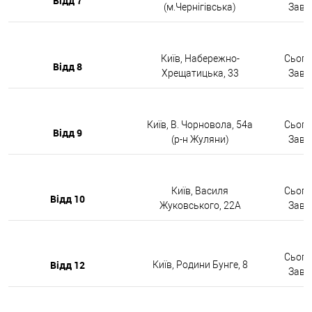
Відд 7
(м.Чернігівська)
Завтр
Київ, Набережно-
Сьогод
Відд 8
Хрещатицька, 33
Завтр
Київ, В. Чорновола, 54а
Сьогод
Відд 9
(р-н Жуляни)
Завтр
Київ, Василя
Сьогод
Відд 10
Жуковського, 22А
Завтр
Сьогод
Відд 12
Київ, Родини Бунге, 8
Завтр