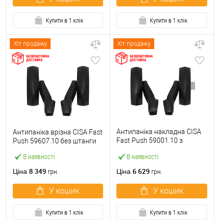
Купити в 1 клік
Купити в 1 клік
Хіт продажу
Хіт продажу
Антипаніка накладна CISA
Антипаніка врізна CISA Fast
Fast Push 59001.10 з
Push 59607.10 без штанги
язичком без штанги
В наявності
В наявності
8 349
6 629
Ціна
Ціна
грн.
грн.
У кошик
У кошик
Купити в 1 клік
Купити в 1 клік