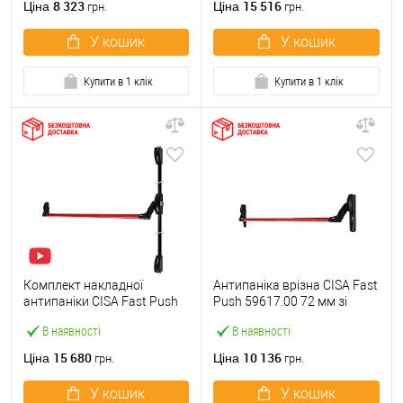
8 323
15 516
Ціна
Ціна
грн.
грн.
У кошик
У кошик
Купити в 1 клік
Купити в 1 клік
Комплект накладної
Антипаніка врізна CISA Fast
антипаніки CISA Fast Push
Push 59617.00 72 мм зі
59011.10 1200 мм 2/3-
штангою 1200 мм червона
В наявності
В наявності
точковий вверх-вниз
червона
15 680
10 136
Ціна
Ціна
грн.
грн.
У кошик
У кошик