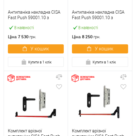
Антипаніка накладна CISA
Антипаніка накладна CISA
Fast Push 59001.10 з
Fast Push 59001.10 з
язичком зі штангою 900 мм
язичком зі штангою 1500
В наявності
В наявності
червона
мм червона
7 530
8 250
Ціна
Ціна
грн.
грн.
У кошик
У кошик
Купити в 1 клік
Купити в 1 клік
Комплект врізної
Комплект врізної