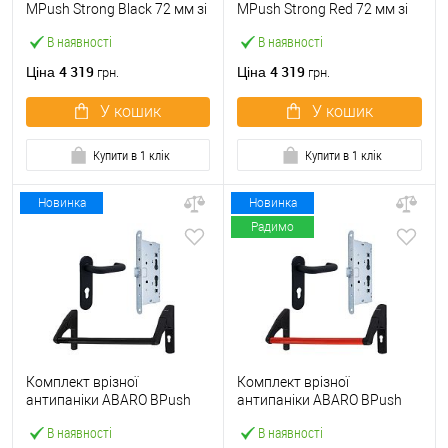
МPush Strong Black 72 мм зі
МPush Strong Red 72 мм зі
штангою 1000 мм чорна
штангою 1000 мм червона
В наявності
В наявності
4 319
4 319
Ціна
Ціна
грн.
грн.
У кошик
У кошик
Купити в 1 клік
Купити в 1 клік
Новинка
Новинка
Радимо
Комплект врізної
Комплект врізної
антипаніки ABARO BPush
антипаніки ABARO BPush
Eco Black 72мм 1000 мм
Eco Red 72мм 1000 мм
В наявності
В наявності
чорний із замком та ручкою
червоний із замком та