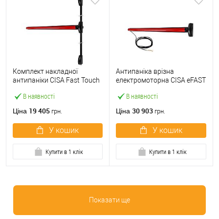
Комплект накладної
Антипаніка врізна
антипаніки CISA Fast Touch
електромоторна CISA eFAST
59811.10 1200 мм 2/3-
59751.00 1200 мм червона
В наявності
В наявності
точковий вверх-вниз
червона
19 405
30 903
Ціна
Ціна
грн.
грн.
У кошик
У кошик
Купити в 1 клік
Купити в 1 клік
Показати ще