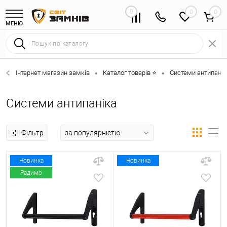
0
0
МЕНЮ
Інтернет магазин замків
Каталог товарів ⭐
Системи антипанік
•
•
Системи антипаніка
Фільтр
Новинка
Новинка
Радимо