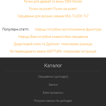
Ручки для дверей та вікон SIBA Rondo
Ручки на розеті Ручки на розеті
Серцевини для врізних замків MUL-T-LOCK 7x7
Популярні статті:
Навіщо потрібна протипожежна фурнітура
Навіщо Вам потрібна зламостійка серцевина
Додатковий ключ та Дублікат: пояснюємо різницю
Як перекодувати замок MOTTURA: покрокова інструкція
Каталог
Серцевини (циліндри)
Замки
Електрозамки
Розумні замки та циліндри