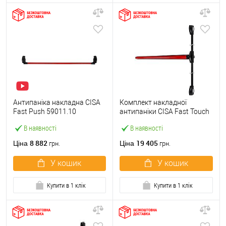
Антипаніка накладна CISA
Комплект накладної
Fast Push 59011.10
антипаніки CISA Fast Touch
модульна з язичком зі
59811.10 1200 мм 2/3-
В наявності
В наявності
штангою 1500 мм червона
точковий вбік червона
8 882
19 405
Ціна
Ціна
грн.
грн.
У кошик
У кошик
Купити в 1 клік
Купити в 1 клік