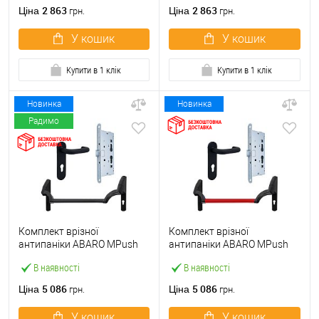
ручкою
2 863
2 863
Ціна
Ціна
грн.
грн.
У кошик
У кошик
Купити в 1 клік
Купити в 1 клік
Новинка
Новинка
Радимо
Комплект врізної
Комплект врізної
антипаніки ABARO МPush
антипаніки ABARO МPush
Strong Black 72мм 1000 мм
Strong Red 72мм 1000 мм
В наявності
В наявності
чорний із замком та ручкою
червоний із замком та
ручкою
5 086
5 086
Ціна
Ціна
грн.
грн.
У кошик
У кошик