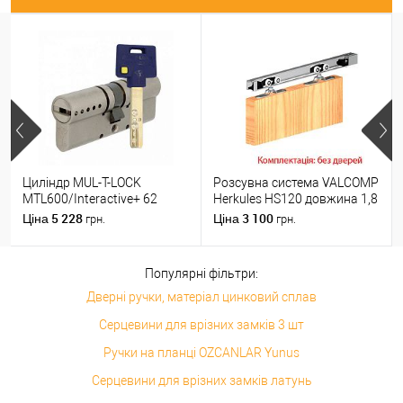
Циліндр MUL-T-LOCK
Розсувна система VALCOMP
MTL600/Interactive+ 62
Herkules HS120 довжина 1,8
(31*31) нікель сатин
м на 1 полотно вагою до
5 228
3 100
Ціна
Ціна
грн.
грн.
120 кг
Популярні фільтри:
Дверні ручки, матеріал цинковий сплав
Серцевини для врізних замків 3 шт
Ручки на планці OZCANLAR Yunus
Серцевини для врізних замків латунь