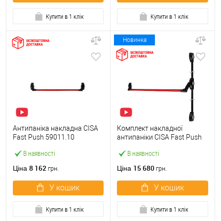
Купити в 1 клік
Купити в 1 клік
Новинка
Антипаніка накладна CISA
Комплект накладної
Fast Push 59011.10
антипаніки CISA Fast Push
модульна з язичком зі
59011.10 1200 мм 2/3-
В наявності
В наявності
штангою 900 мм червона
точковий вбік червона
8 162
15 680
Ціна
Ціна
грн.
грн.
У кошик
У кошик
Купити в 1 клік
Купити в 1 клік