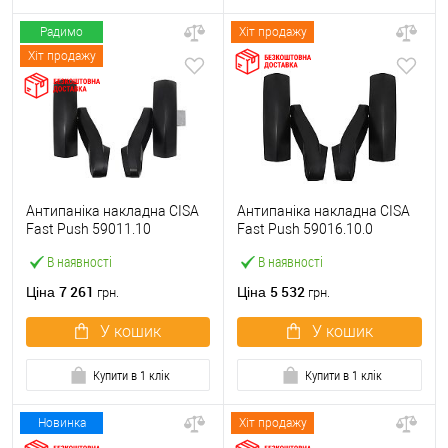
Радимо
Хіт продажу
Хіт продажу
Антипаніка накладна CISA
Антипаніка накладна CISA
Fast Push 59011.10
Fast Push 59016.10.0
модульна з язичком без
модульна без язичка без
В наявності
В наявності
штанги
штанги
7 261
5 532
Ціна
Ціна
грн.
грн.
У кошик
У кошик
Купити в 1 клік
Купити в 1 клік
Новинка
Хіт продажу