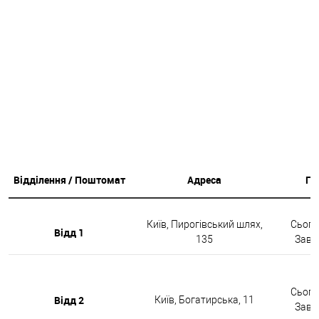
Відділення / Поштомат
Адреса
Гр
Київ, Пирогівський шлях,
Сьогод
Відд 1
135
Завтр
Сьогод
Відд 2
Київ, Богатирська, 11
Завтр