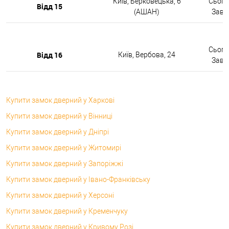
Київ, Берковецька, 6
Сьогод
Відд 15
(АШАН)
Завтр
Сьогод
Відд 16
Київ, Вербова, 24
Завтр
Купити замок дверний у Харкові
Купити замок дверний у Вінниці
Купити замок дверний у Дніпрі
Купити замок дверний у Житомирі
Купити замок дверний у Запоріжжі
Купити замок дверний у Івано-Франківську
Купити замок дверний у Херсоні
Купити замок дверний у Кременчуку
Купити замок дверний у Кривому Розі