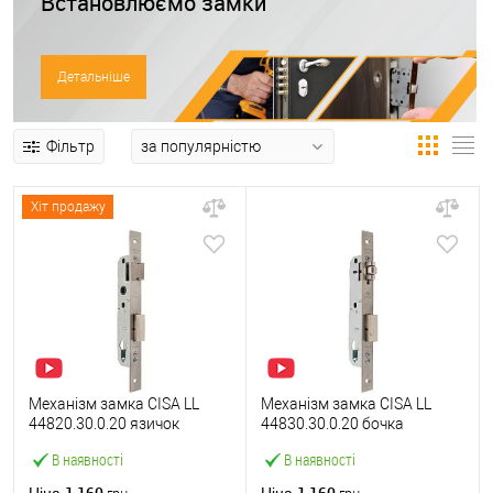
Встановлюємо замки
Детальніше
Фільтр
Хіт продажу
Механізм замка CISA LL
Механізм замка CISA LL
44820.30.0.20 язичок
44830.30.0.20 бочка
(BS30*85мм, 22 мм)
(BS30мм, 22 мм)
В наявності
В наявності
нержавіюча сталь
нержавіюча сталь
1 160
1 160