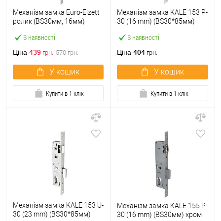
Механізм замка Euro-Elzett
Механізм замка KALE 153 P-
ролик (BS30мм, 16мм)
30 (16 mm) (BS30*85мм)
нерж.сталь матова
хром
В наявності
В наявності
439
404
Ціна
Ціна
грн.
570
грн.
грн.
У кошик
У кошик
Купити в 1 клік
Купити в 1 клік
Механізм замка KALE 153 U-
Механізм замка KALE 155 P-
30 (23 mm) (BS30*85мм)
30 (16 mm) (BS30мм) хром