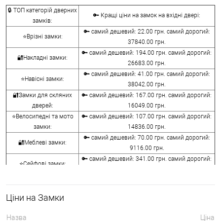
🔒 ТОП категорій дверних
🔑 Кращі ціни на замок на вхідні двері:
замків:
🔑 самий дешевий: 22.00 грн. самий дорогий:
⭐Врізні замки:
37840.00 грн.
🔑 самий дешевий: 194.00 грн. самий дорогий:
🔐Накладні замки:
26683.00 грн.
🔑 самий дешевий: 41.00 грн. самий дорогий:
⭐Навісні замки:
38042.00 грн.
🔐Замки для скляних
🔑 самий дешевий: 167.00 грн. самий дорогий:
дверей:
16049.00 грн.
⭐Велосипедні та мото
🔑 самий дешевий: 107.00 грн. самий дорогий:
замки:
14836.00 грн.
🔑 самий дешевий: 70.00 грн. самий дорогий:
🔐Меблеві замки:
9116.00 грн.
🔑 самий дешевий: 341.00 грн. самий дорогий:
⭐Сейфові замки:
3848.00 грн.
🔑 самий дешевий: 1058.00 грн. самий дорогий:
🔐Кодові замки:
5113.00 грн.
Ціни на Замки
⭐Протипожежна
🔑 самий дешевий: 290.00 грн. самий дорогий:
фурнітура:
4045.00 грн.
Назва
Ціна