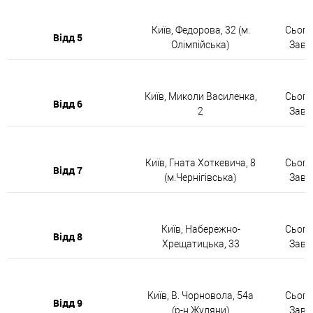
Київ, Федорова, 32 (м.
Сьогод
Відд 5
Олімпійська)
Завтр
Київ, Миколи Василенка,
Сьогод
Відд 6
2
Завтр
Київ, Гната Хоткевича, 8
Сьогод
Відд 7
(м.Чернігівська)
Завтр
Київ, Набережно-
Сьогод
Відд 8
Хрещатицька, 33
Завтр
Київ, В. Чорновола, 54а
Сьогод
Відд 9
(р-н Жуляни)
Завтр