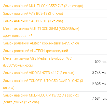
🔑 самий дешевий: 600.00 грн. самий дорогий:
🔐Замки для ролетів:
Замок навісний MUL-T-LOCK G55P 7x7 (2 ключа)(н)
660.00 грн.
Замок навісний ЧАЗ ВС2-12 (3 ключа)
Замок навісний ЧАЗ ВС2-10 (3 ключа)
Механізм замка MUL-T-LOCK 354M (BS60*85мм)
хром полірований
Замок ролетний Alutech коричневий англ. ключ
Замок ролетний ALUTECH хрестовидний
Механізм замка AGB Mediana Evolution WC
599
грн.
(BS50*96мм) хром
Замок навісний VIRO PANZER 4117 (3 ключа)
3 746
грн.
Замок навісний TOKOZ PLUTO G50 GUARD LONG (3
2 895
грн.
ключа)
Замок навісний MUL-T-LOCK M13/C2 ClassicPRO
7 634
грн.
довга дужка (2 ключа)