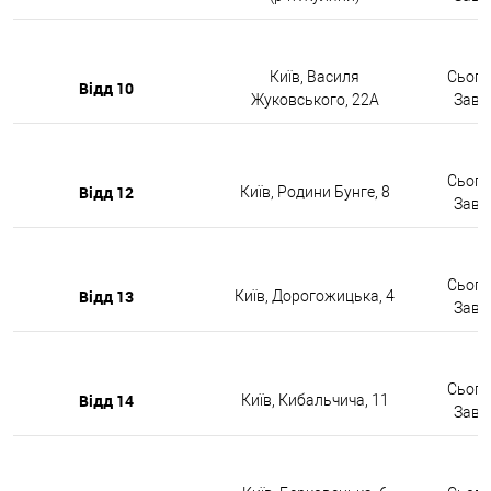
Київ, Василя
Сьогод
Відд 10
Жуковського, 22А
Завтр
Сьогод
Відд 12
Київ, Родини Бунге, 8
Завтр
Сьогод
Відд 13
Київ, Дорогожицька, 4
Завтр
Сьогод
Відд 14
Київ, Кибальчича, 11
Завтр