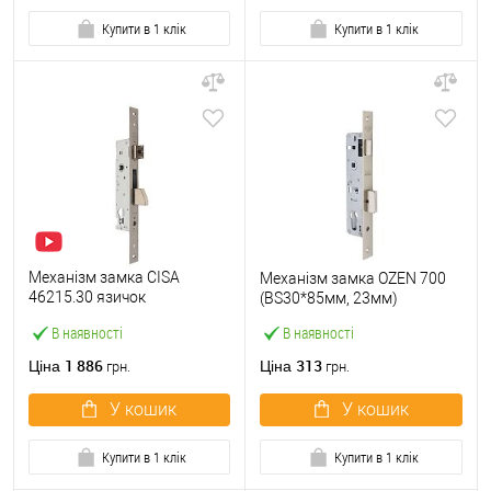
Купити в 1 клік
Купити в 1 клік
Механізм замка CISA
Механізм замка OZEN 700
46215.30 язичок
(BS30*85мм, 23мм)
(BS30*85мм, 22 мм)
В наявності
В наявності
нержавіюча сталь
1 886
313
Ціна
Ціна
грн.
грн.
У кошик
У кошик
Купити в 1 клік
Купити в 1 клік