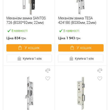
Механізм замка SANTOS
Механізм замка TESA
726 (BS30*92мм, 22мм)
4241BE (BS30мм, 22мм)
матовий хром
нержавіюча сталь
В наявності
В наявності
834
1 943
Ціна
Ціна
грн.
грн.
У кошик
У кошик
Купити в 1 клік
Купити в 1 клік