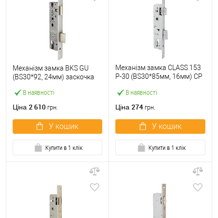
Механізм замка CLASS 153
Механізм замка BKS GU
P-30 (BS30*85мм, 16мм) CP
(BS30*92, 24мм) заскочка
хром
В наявності
В наявності
2 610
274
Ціна
Ціна
грн.
грн.
У кошик
У кошик
Купити в 1 клік
Купити в 1 клік