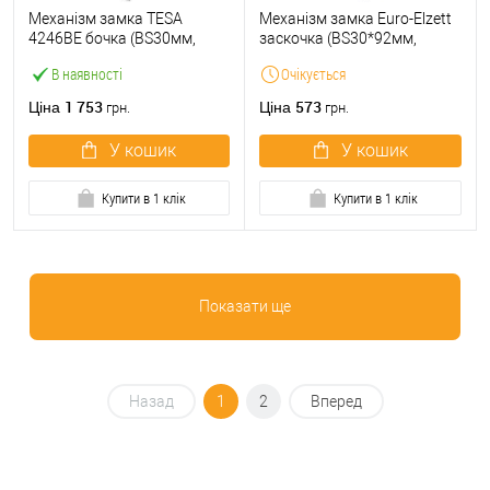
Механізм замка TESA
Механізм замка Euro-Elzett
4246BE бочка (BS30мм,
заскочка (BS30*92мм,
22мм) нержавіюча сталь
22мм) нерж.сталь матова
В наявності
Очікується
1 753
573
Ціна
Ціна
грн.
грн.
У кошик
У кошик
Купити в 1 клік
Купити в 1 клік
Показати ще
Назад
1
2
Вперед