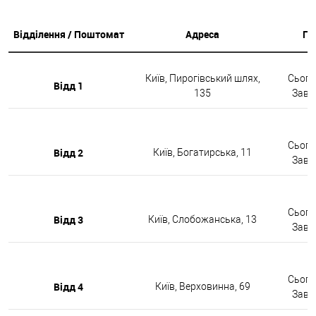
Відділення / Поштомат
Адреса
Гр
Київ, Пирогівський шлях,
Сьогод
Відд 1
135
Завтр
Сьогод
Відд 2
Київ, Богатирська, 11
Завтр
Сьогод
Відд 3
Київ, Слобожанська, 13
Завтр
Сьогод
Відд 4
Київ, Верховинна, 69
Завтр