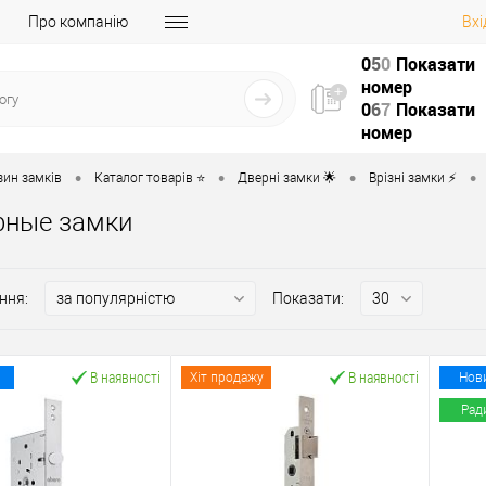
Про компанію
Вхі
0
5
0
Показати
номер
0
6
7
Показати
номер
•
•
•
•
зин замків
Каталог товарів ⭐
Дверні замки 🌟
Врізні замки ⚡️
рные замки
ння:
Показати:
В наявності
В наявності
Хіт продажу
Нов
Рад