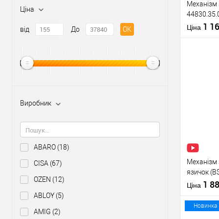
Механізм 
Ціна
44830.35.
22 мм) не
1 1
Матеріал д
Ціна
від
До
OK
Країна вир
Міжосьова
відстань
Купити
Виробник
У о
Виробник
ABARO
(18)
Тип товару
Механізм 
CISA
(67)
язичок (B
OZEN
(12)
нержавію
1 8
Ціна
ABLOY
(5)
Матеріал д
Новинка
AMIG
(2)
Країна вир