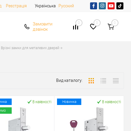
д
Реєстрація
Українська
Русский
0
0
0
Замовити
дзвінок
Врізні замки для металевих дверей ⭐
Вид каталогу:
В наявності
В наявності
инка
Новинка
имо