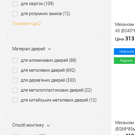
для хвірток
(109)
Виробник
для розумних замків
(12)
Тип товару
Показати ще 2
Механізм
45 (BS45
нікель
31
Матеріал д
Ціна
Країна вир
Матеріал дверей
Статус (гур
Новинка
для алюмінієвих дверей
(98)
Радимо
для металевих дверей
(692)
Купити
для дерев'яних дверей
(333)
для металопластикових дверей
(22)
У о
для китайських металевих дверей
(12)
Виробник
Тип товару
Механізм
Спосіб монтажу
(BS68*85м