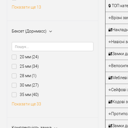
Тип товару
🔒 ТОП кат
Показати ще 13
⭐Врізні за
Матеріал д
Країна вир
🔐Накладн
Бексет (Дорнмасс)
Міжосьова
відстань
⭐Навісні з
🔐Замки д
20 мм
(24)
⭐Велосипе
25 мм
(34)
28 мм
(1)
🔐Меблеві
30 мм
(27)
⭐Сейфові 
35 мм
(40)
🔐Кодові 
Показати ще 33
⭐Протипож
🔐Замки дл
Комплектність замка