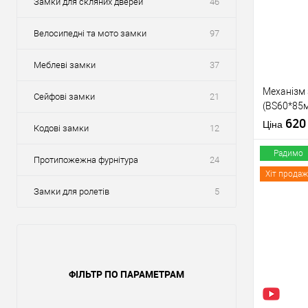
Замки для скляних дверей
46
Велосипедні та мото замки
97
Меблеві замки
37
Механізм
Сейфові замки
21
(BS60*85м
тех пакув
62
Ціна
Кодові замки
12
Радимо
Протипожежна фурнітура
24
Хіт продаж
Замки для ролетів
5
Купити
У о
ФІЛЬТР ПО ПАРАМЕТРАМ
Виробник
Тип товару