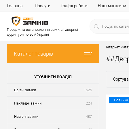
Головна
Послуги
Графік роботи
Наші магазини
Продаж та встановлення замків і дверної
фурнітури по всій Україні
Інтернет мага
Каталог товарів
##Две
УТОЧНИТИ РОЗДІЛ
Сортува
Врізні замки
1625
Новинка
Накладні замки
224
Навісні замки
487