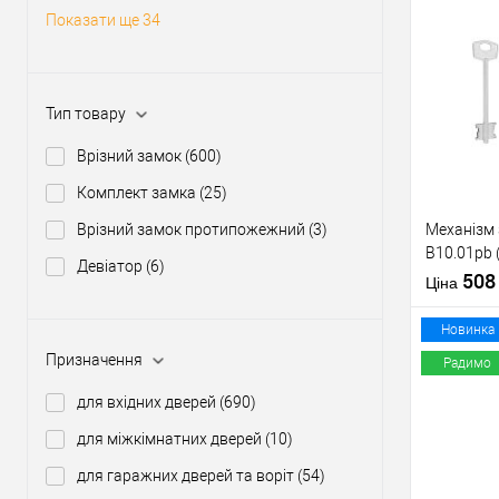
Статус (гур
Показати ще 34
Купити
Тип товару
У о
Врізний замок
(600)
Виробник
Комплект замка
(25)
Тип товару
Врізний замок протипожежний
(3)
Механізм
B10.01pb 
Девіатор
(6)
нікель 5 к
50
Ціна
тех.пакув
Матеріал д
Новинка
Країна вир
Призначення
Радимо
Міжосьова
відстань
для вхідних дверей
(690)
Купити
для міжкімнатних дверей
(10)
для гаражних дверей та воріт
(54)
У о