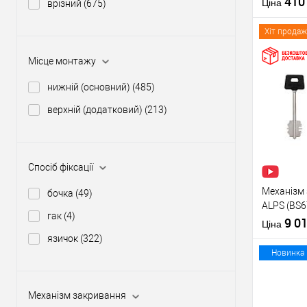
41
Матеріал д
Ціна
врізний
(675)
Країна вир
Міжосьова
Хіт продаж
відстань
Місце монтажу
нижній (основний)
(485)
Купити
верхній (додатковий)
(213)
У о
Виробник
Спосіб фіксації
Тип товару
Механізм 
бочка
(49)
ALPS (BS6
гак
(4)
перекоду
9 0
Матеріал д
Ціна
Країна вир
язичок
(322)
Міжосьова
Новинка
відстань
Механізм закривання