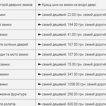
Врізний замок
Тип товару
Врізний замок
егорій дверних замків:
🔑 Кращі ціни на замок на вхідні двері:
для металевих
для металевих
дверей
/
для
дверей
/
для
мки:
🔑 самий дешевий: 22.00 грн. самий дорогий
верей
дерев'яних дверей
дерев'яних дверей
обник
Китай
/
для алюмінієвих
і замки:
🔑 самий дешевий: 194.00 грн. самий дороги
Матеріал дверей
дверей
85 мм
Країна виробник
Італія
амки:
🔑 самий дешевий: 41.00 грн. самий дорогий
Статус (гурт)
1В наявності
ля скляних дверей:
🔑 самий дешевий: 167.00 грн. самий дороги
дні та мото замки:
🔑 самий дешевий: 107.00 грн. самий дороги
 замки:
🔑 самий дешевий: 70.00 грн. самий дорогий:
замки:
🔑 самий дешевий: 341.00 грн. самий дороги
замки:
🔑 самий дешевий: 1058.00 грн. самий дорог
ежна фурнітура:
🔑 самий дешевий: 290.00 грн. самий дороги
я ролетів:
🔑 самий дешевий: 600.00 грн. самий дорогий