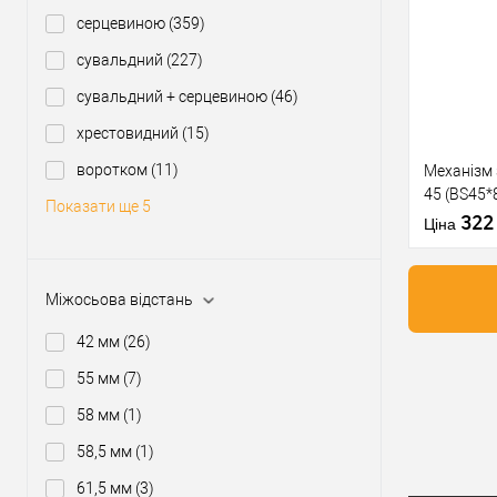
Купити
серцевиною
(359)
сувальдний
(227)
У о
сувальдний + серцевиною
(46)
Виробник
хрестовидний
(15)
Тип товару
воротком
(11)
Механізм
45 (BS45*
Матеріал д
Показати ще 5
матова
32
Країна вир
Ціна
Міжосьова
відстань
Міжосьова відстань
42 мм
(26)
Купити
55 мм
(7)
58 мм
(1)
У о
58,5 мм
(1)
61,5 мм
(3)
Виробник