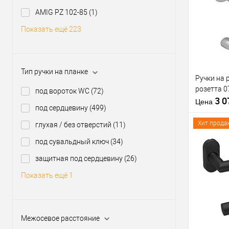
Материал д
Купить
Модель руч
AMIG PZ 102-85
(1)
клик
розетте
Показать ещё 223
В из
Форма роз
Производи
Тип товара
Тип ручки на планке
Ручки на 
розетта 0
Материал д
под вороток WC
(72)
3 
Страна
Цена
под сердцевину
(499)
производи
Модель руч
Хит прода
глухая / без отверстий
(11)
розетте
под сувальдный ключ
(34)
защитная под сердцевину
(26)
Купить
Показать ещё 1
клик
В из
Межосевое расстояние
Производи