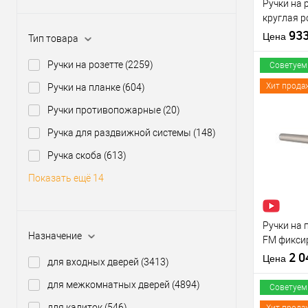
Ручки на 
круглая р
нержавею
93
Цена
Тип товара
Ручки на розетте
(2259)
Советуем
Хит прода
Ручки на планке
(604)
Ручки противопожарные
(20)
Купить
Ручка для раздвижной системы
(148)
клик
Ручка скоба
(613)
В из
Показать ещё 14
Производи
Тип товара
Ручки на
Назначение
FM фикси
нержавею
2 
Цена
для входных дверей
(3413)
для межкомнатных дверей
(4894)
Материал д
Советуем
Страна
для калиток
(546)