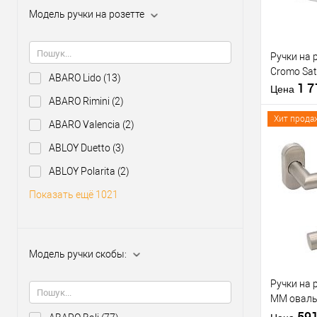
Модель ручки на розетте
Производи
Тип товара
Ручки на 
Cromo Sat
ABARO Lido
(13)
1 
Цена
ABARO Rimini
(2)
Хит прода
ABARO Valencia
(2)
Материал д
ABLOY Duetto
(3)
Модель руч
ABLOY Polarita
(2)
скобы:
Купить
Цветовой
клик
Показать ещё 1021
оттенок
В из
Модель ручки скобы:
Производи
Тип товара
Ручки на 
MM оваль
нержавею
59