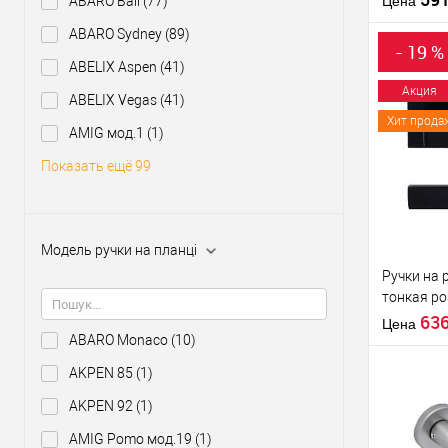
ABARO Bali
(77)
Цена
ABARO Sydney
(89)
Материал д
- 19 %
Страна
ABELIX Aspen
(41)
производи
Акция
ABELIX Vegas
(41)
Модель руч
Хит прода
розетте
Купить
AMIG мод.1
(1)
клик
Показать ещё 99
В из
Производи
Модель ручки на планці
Тип товара
Ручки на 
тонкая р
черный
63
Цена
ABARO Monaco
(10)
AKPEN 85
(1)
AKPEN 92
(1)
AMIG Pomo мод.19
(1)