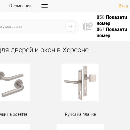
О компании
Вход
0
5
0
Показати
номер
0
6
7
Показати
номер
для дверей и окон в Херсоне
чки на розетте
Ручки на планке