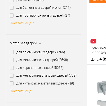
Хит прода
производи
для балконных дверей и окон
(211)
Модель руч
розетте
Купить
для противопожарных дверей
(27)
клик
Показать ещё 2
В из
Производи
Материал дверей
Тип товара
Ручки ско
для алюминиевых дверей
(766)
L:1000 X:
нерж. ста
4 
Цена
для металлических дверей
(2698)
для деревянных дверей
(5066)
Материал д
Межосевое
для металлопластиковых дверей
(758)
расстояние
для китайських металевих дверей
(9)
Тип открыв
Купить
Показать ещё 1
клик
В из