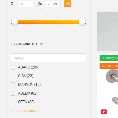
От
До
OK
Производитель
Советуем
Хит прода
ABARO
(209)
CISA
(23)
MARVON
(15)
ABELIX
(82)
OZEN
(38)
Показать ещё 74