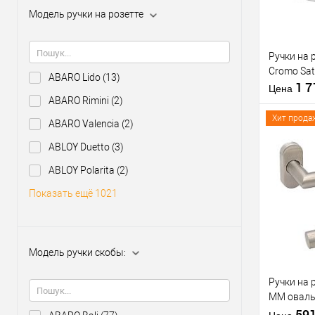
Модель ручки на розетте
Производи
Тип товара
Ручки на 
Cromo Sat
ABARO Lido
(13)
1 
Цена
ABARO Rimini
(2)
Хит прода
ABARO Valencia
(2)
Материал д
ABLOY Duetto
(3)
Модель руч
ABLOY Polarita
(2)
скобы:
Купить
Цветовой
клик
Показать ещё 1021
оттенок
В из
Модель ручки скобы:
Производи
Тип товара
Ручки на 
MM оваль
нержавею
59