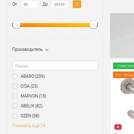
От
До
OK
Производитель
Советуем
Хит прода
ABARO
(209)
CISA
(23)
MARVON
(15)
ABELIX
(82)
OZEN
(38)
Показать ещё 74