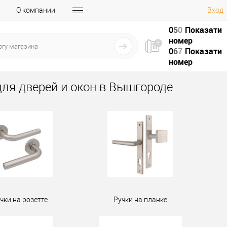
О компании
Вход
0
5
0
Показати
номер
0
6
7
Показати
номер
для дверей и окон в Вышгороде
чки на розетте
Ручки на планке