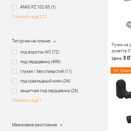
Материал д
Купить
Модель руч
AMIG PZ 102-85
(1)
клик
розетте
Показать ещё 223
В из
Форма роз
Производи
Тип товара
Тип ручки на планке
Ручки на 
розетта 0
Материал д
под вороток WC
(72)
3 
Страна
Цена
под сердцевину
(499)
производи
Модель руч
Хит прода
глухая / без отверстий
(11)
розетте
под сувальдный ключ
(34)
защитная под сердцевину
(26)
Купить
Показать ещё 1
клик
В из
Межосевое расстояние
Производи