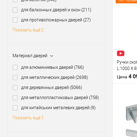
Хит прода
производи
для балконных дверей и окон
(211)
Модель руч
розетте
Купить
для противопожарных дверей
(27)
клик
Показать ещё 2
В из
Производи
Материал дверей
Тип товара
Ручки ско
для алюминиевых дверей
(766)
L:1000 X:
нерж. ста
4 
Цена
для металлических дверей
(2698)
для деревянных дверей
(5066)
Материал д
Межосевое
для металлопластиковых дверей
(758)
расстояние
для китайських металевих дверей
(9)
Тип открыв
Купить
Показать ещё 1
клик
В из