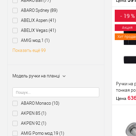
ABARO Bali
(77)
Цена
ABARO Sydney
(89)
Материал д
- 19 %
Страна
ABELIX Aspen
(41)
производи
Акция
ABELIX Vegas
(41)
Модель руч
Хит прода
розетте
Купить
AMIG мод.1
(1)
клик
Показать ещё 99
В из
Производи
Модель ручки на планці
Тип товара
Ручки на 
тонкая р
черный
63
Цена
ABARO Monaco
(10)
AKPEN 85
(1)
AKPEN 92
(1)
AMIG Pomo мод.19
(1)