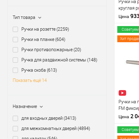
Ручки на 
круглая р
нержавею
93
Цена
Тип товара
Ручки на розетте
(2259)
Советуем
Хит прода
Ручки на планке
(604)
Ручки противопожарные
(20)
Купить
Ручка для раздвижной системы
(148)
клик
Ручка скоба
(613)
В из
Показать ещё 14
Производи
Тип товара
Ручки на
Назначение
FM фикси
нержавею
2 
Цена
для входных дверей
(3413)
для межкомнатных дверей
(4894)
Материал д
Советуем
Страна
для калиток
(546)