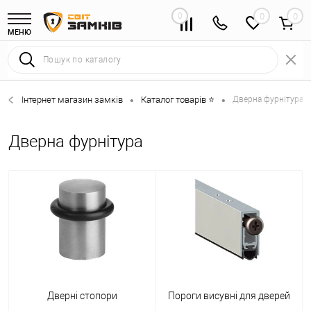
0
0
МЕНЮ
Інтернет магазин замків
Каталог товарів ⭐
Дверна фурнітура 
•
•
Дверна фурнітура
Дверні стопори
Пороги висувні для дверей