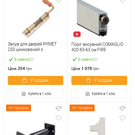
Засув для дверей RYMET
Поріг висувний COMAGLIO
250 цинкований з
420 83-63 см FIRE
пружинною та дерев’яною
В наявності
В наявності
ручкою
254
1 078
Ціна
Ціна
грн.
грн.
У кошик
У кошик
Купити в 1 клік
Купити в 1 клік
Хіт продажу
Хіт продажу