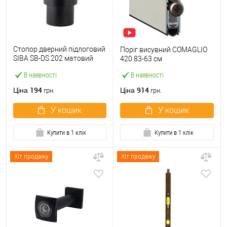
Стопор дверний підлоговий
Поріг висувний COMAGLIO
SIBA SB-DS 202 матовий
420 83-63 см
чорний
В наявності
В наявності
194
914
Ціна
Ціна
грн.
грн.
У кошик
У кошик
Купити в 1 клік
Купити в 1 клік
Хіт продажу
Хіт продажу