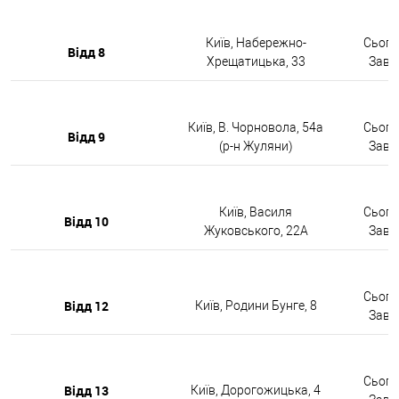
Київ, Набережно-
Сьогод
Відд 8
Хрещатицька, 33
Завтр
Київ, В. Чорновола, 54а
Сьогод
Відд 9
(р-н Жуляни)
Завтр
Київ, Василя
Сьогод
Відд 10
Жуковського, 22А
Завтр
Сьогод
Відд 12
Київ, Родини Бунге, 8
Завтр
Сьогод
Відд 13
Київ, Дорогожицька, 4