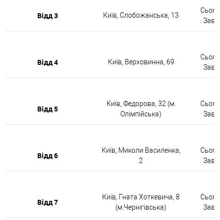
Сьогод
Відд 3
Київ, Слобожанська, 13
Завтр
Сьогод
Відд 4
Київ, Верховинна, 69
Завтр
Київ, Федорова, 32 (м.
Сьогод
Відд 5
Олімпійська)
Завтр
Київ, Миколи Василенка,
Сьогод
Відд 6
2
Завтр
Київ, Гната Хоткевича, 8
Сьогод
Відд 7
(м.Чернігівська)
Завтр