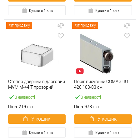
Купити в 1 клік
Купити в 1 клік
Хіт продажу
Хіт продажу
Стопор дверний підлоговий
Поріг висувний COMAGLIO
MVM M-44 T прозорий
420 103-83 см
В наявності
В наявності
219
973
Ціна
Ціна
грн.
грн.
У кошик
У кошик
Купити в 1 клік
Купити в 1 клік