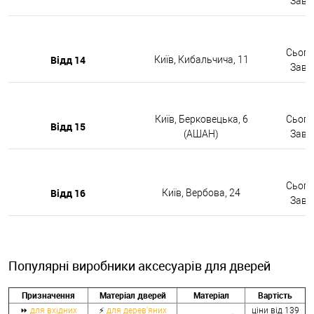
Завтр
Сьогод
Відд 14
Київ, Кибальчича, 11
Завтр
Київ, Берковецька, 6
Сьогод
Відд 15
(АШАН)
Завтр
Сьогод
Відд 16
Київ, Вербова, 24
Завтр
Популярні виробники аксесуарів для дверей
Призначення
Матеріал дверей
Матеріал
Вартість
⏩
для вхідних
⚡
для дерев'яних
ціни від 139