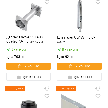
Дверне вічко AZZI FAUSTO
Шпінгалет CLASS 140 CP
Quadro 70-110 мм хром
хром
матовий
В наявності
В наявності
703
92
Ціна
Ціна
грн.
грн.
У кошик
У кошик
Купити в 1 клік
Купити в 1 клік
Хіт продажу
Хіт продажу