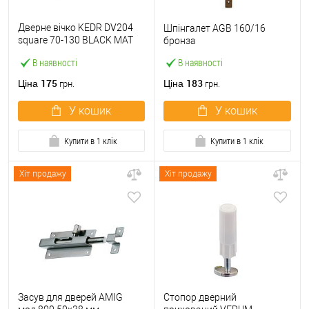
Дверне вічко KEDR DV204
Шпінгалет AGB 160/16
square 70-130 BLACK MAT
бронза
матовий чорний
В наявності
В наявності
175
183
Ціна
Ціна
грн.
грн.
У кошик
У кошик
Купити в 1 клік
Купити в 1 клік
Хіт продажу
Хіт продажу
Засув для дверей AMIG
Стопор дверний