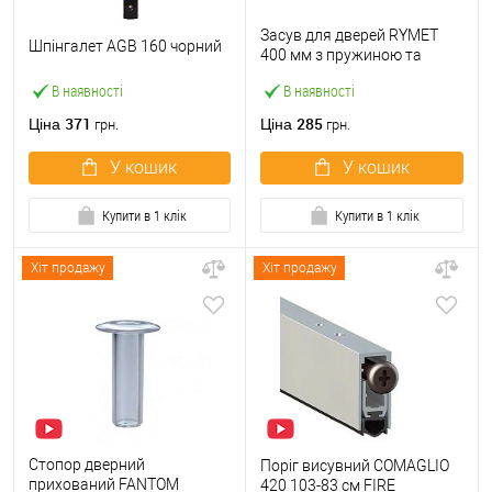
Засув для дверей RYMET
Шпінгалет AGB 160 чорний
400 мм з пружиною та
дерев'яною ручкою чорний
В наявності
В наявності
371
285
Ціна
Ціна
грн.
грн.
У кошик
У кошик
Купити в 1 клік
Купити в 1 клік
Хіт продажу
Хіт продажу
Стопор дверний
Поріг висувний COMAGLIO
прихований FANTOM
420 103-83 см FIRE