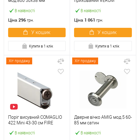
мод.800 50x38 мм
прихований VERUM
нержавіюча сталь
магнітний
В наявності
В наявності
296
1 061
Ціна
Ціна
грн.
грн.
У кошик
У кошик
Купити в 1 клік
Купити в 1 клік
Хіт продажу
Хіт продажу
Поріг висувний COMAGLIO
Дверне вічко AMIG мод.5 60-
422 Mini 43-30 cм FIRE
85 мм сатин
В наявності
В наявності