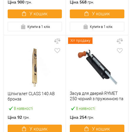
900
568
Ціна
Ціна
грн.
грн.
У кошик
У кошик
Купити в 1 клік
Купити в 1 клік
Хіт продажу
Засув для дверей RYMET
Шпінгалет CLASS 140 AB
250 чорний з пружинною та
бронза
дерев’яною ручкою
В наявності
В наявності
92
254
Ціна
Ціна
грн.
грн.
У кошик
У кошик