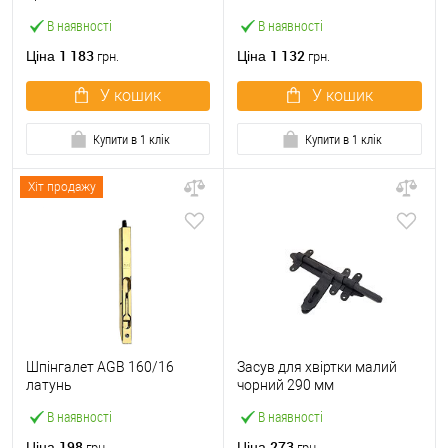
PREMIUM магнітний
В наявності
В наявності
прозорий
1 183
1 132
Ціна
Ціна
грн.
грн.
У кошик
У кошик
Купити в 1 клік
Купити в 1 клік
Хіт продажу
Шпінгалет AGB 160/16
Засув для хвіртки малий
латунь
чорний 290 мм
В наявності
В наявності
198
273
Ціна
Ціна
грн.
грн.