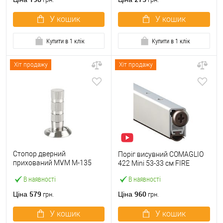
У кошик
У кошик
Купити в 1 клік
Купити в 1 клік
Хіт продажу
Хіт продажу
Стопор дверний
Поріг висувний COMAGLIO
прихований MVM M-135
422 Mini 53-33 cм FIRE
магнітний SN матовий
В наявності
В наявності
нікель
579
960
Ціна
Ціна
грн.
грн.
У кошик
У кошик