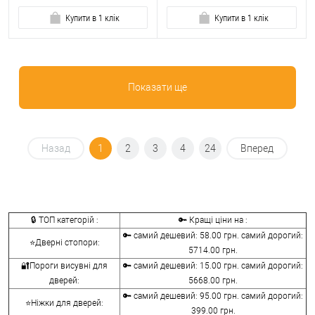
Купити в 1 клік
Купити в 1 клік
Показати ще
Назад
1
2
3
4
24
Вперед
🔒 ТОП категорій :
🔑 Кращі ціни на :
🔑 самий дешевий: 58.00 грн. самий дорогий:
⭐Дверні стопори:
5714.00 грн.
🔐Пороги висувні для
🔑 самий дешевий: 15.00 грн. самий дорогий:
дверей:
5668.00 грн.
🔑 самий дешевий: 95.00 грн. самий дорогий:
⭐Ніжки для дверей:
399.00 грн.