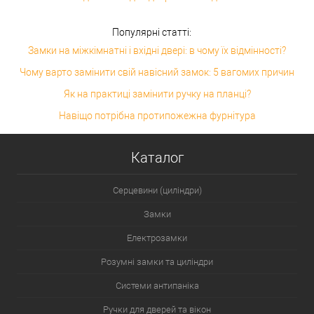
Популярні статті:
Замки на міжкімнатні і вхідні двері: в чому їх відмінності?
Чому варто замінити свій навісний замок: 5 вагомих причин
Як на практиці замінити ручку на планці?
Навіщо потрібна протипожежна фурнітура
Каталог
Серцевини (циліндри)
Замки
Електрозамки
Розумні замки та циліндри
Системи антипаніка
Ручки для дверей та вікон