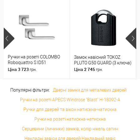
Ручки на розеті COLOMBO
Замок навісний TOKOZ
Roboquattro S ID51
PLUTO G50 GUARD (3 ключа)
(PT19BZG-PT13) матовий
3 723
2 745
Ціна
Ціна
грн.
грн.
хром
Популярні фільтри:
Дверні замки для металевих дверей
Ручки на розеті APECS Windrose "Blast" H-18092-A
Ручки для дверей та вікон натискна-натискна
Ручки на розеті натискна-натискна
Серцевини (личинки) замків, колір нікель сатин
Накладні завіси для дверей Накладний завіс