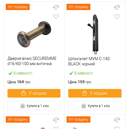
Хіт продажу
Хіт продажу
Дверне вічко SECUREMME
Шпінгалет MVM C-140
d16/60-100 мм антична
BLACK чорний
бронза
В наявності
В наявності
164
159
Ціна
Ціна
грн.
грн.
У кошик
У кошик
Купити в 1 клік
Купити в 1 клік
Хіт продажу
Хіт продажу