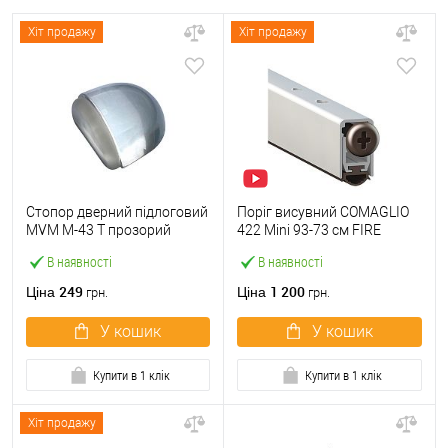
Хіт продажу
Хіт продажу
Стопор дверний підлоговий
Поріг висувний COMAGLIO
MVM M-43 T прозорий
422 Mini 93-73 cм FIRE
В наявності
В наявності
249
1 200
Ціна
Ціна
грн.
грн.
У кошик
У кошик
Купити в 1 клік
Купити в 1 клік
Хіт продажу