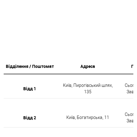
Відділення / Поштомат
Адреса
Гр
Київ, Пирогівський шлях,
Сьогод
Відд 1
135
Завтр
Сьогод
Відд 2
Київ, Богатирська, 11
Завтр