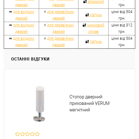
🔐
алюміній
дверей
дверей
грн.
⏩
для вхідних
⚡
для дерев'яних
ціни від 504
🔐
латунь
дверей
дверей
грн.
⏩
для вхідних
⚡
для дерев'яних
🔐
цинковий
ціни від 312
дверей
дверей
сплав
грн.
⏩
для вхідних
⚡
для дерев'яних
ціни від 504
🔐
латунь
дверей
дверей
грн.
ОСТАННІ ВІДГУКИ
Стопор дверний
прихований VERUM
магнітний